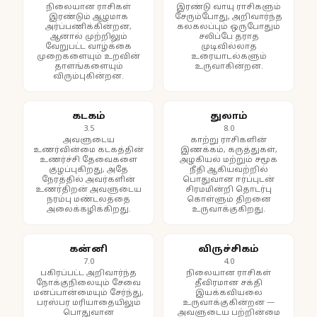
நிலையான ராசிகள்
இரண்டு வாயு ராசிகளும்
இரண்டும் ஆழமாக
சேரும்போது, அறிவார்ந்த
அர்ப்பணிக்கின்றன,
கலகலப்பும் ஒருபோதும்
ஆனால் முற்றிலும்
சலிப்பே தராத
வேறுபட்ட வாழ்க்கை
முடிவில்லாத
முறைகளையும் உறவின்
உரையாடல்களும்
தாளங்களையும்
உருவாகின்றன.
விரும்புகின்றன.
கடகம்
துலாம்
3.5
8.0
அவளுடைய
காற்று ராசிகளின்
உணர்வின்மை கடகத்தின்
இணக்கம், கருத்துகள்,
உணர்ச்சி தேவைகளை
அழகியல் மற்றும் சமூக
குழப்புகிறது, அதே
நீதி ஆகியவற்றில்
நேரத்தில் அவர்களின்
பொதுவான ஈர்ப்புடன்
உணர்திறன் அவளுடைய
சிரமமின்றி தொடர்பு
நரம்பு மண்டலத்தை
கொள்ளும் திறனை
அலைக்கழிக்கிறது.
உருவாக்குகிறது.
கன்னி
விருச்சிகம்
7.0
4.0
பகிரப்பட்ட அறிவார்ந்த
நிலையான ராசிகள்
நோக்குநிலையும் சேவை
தீவிரமான சக்தி
மனப்பான்மையும் சேர்ந்து,
இயக்கவியலை
பரஸ்பர மரியாதையிலும்
உருவாக்குகின்றன —
பொதுவான
அவளுடைய பற்றின்மை