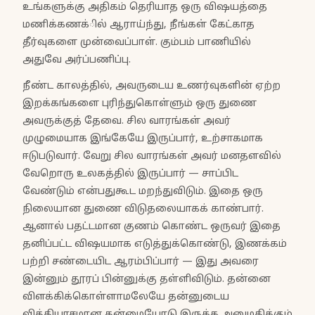
உங்களுக்கு அதிகம் தெரியாத ஒரு விஷயத்தை
மணிக்கணக்ில் ஆராய்ந்து, நீங்கள் கேட்காத
தீர்வுகளை முன்வைப்பாள். கும்பம் பாணியில்
அதுவே அர்ப்பணிப்பு.
நீண்ட காலத்தில், அவருடைய உணர்வுகளின் ஏற்ற
இறக்கங்களை புரிந்துகொள்ளும் ஒரு துணை
அவருக்குத் தேவை. சில வாரங்கள் அவர்
முழுமையாக இங்கேயே இருப்பார், உற்சாகமாக
ஈடுபடுவார். வேறு சில வாரங்கள் அவர் மனதளவில்
வேறொரு உலகத்தில் இருப்பார் — சாப்பிட
வேண்டும் என்பதுகூட மறந்துவிடும். இதை ஒரு
நிலையான துணை விடுதலையாகக் காண்பார்.
ஆனால் பதட்டமான குணம் கொண்ட ஒருவர் இதை
தனிப்பட்ட விஷயமாக எடுத்துக்கொண்டு, இணக்கம்
பற்றி சண்டையிட ஆரம்பிப்பார் — இது அவரை
இன்னும் தூரப் பின்னுக்கு தள்ளிவிடும். தன்னை
விளக்கிக்கொள்ளாமலேயே தன்னுடைய
வித்தியாசமான தன்மையோடு இருக்க அனுமதிக்கும்