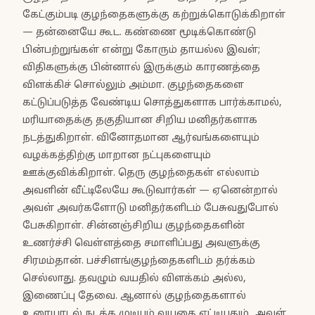
கேட்கும்படி குழந்தைகளுக்கு கற்றுக்கொடுக்கிறாள்
— தன்னையே கூட. கண்ணை மூடிக்கொண்டு
பின்பற்றுங்கள் என்று கோரும் தாயல்ல இவள்;
விதிகளுக்கு பின்னால் இருக்கும் காரணத்தை
விளக்கிச் சொல்லும் அம்மா. குழந்தைகளை
கட்டுப்படுத்த வேண்டிய சொத்துகளாக பார்க்காமல்,
மரியாதைக்கு தகுதியான சிறிய மனிதர்களாக
நடத்துகிறாள். வினோதமான ஆர்வங்களையும்
வழக்கத்திற்கு மாறான நட்புகளையும்
ஊக்குவிக்கிறாள். தெரு குழந்தைகள் எல்லாம்
அவளின் வீட்டிலேயே கூடுவார்கள் — ஏனென்றால்
அவள் அவர்களோடு மனிதர்களிடம் பேசுவதுபோல்
பேசுகிறாள். சின்னஞ்சிறிய குழந்தைகளின்
உணர்ச்சி வெள்ளத்தை சமாளிப்பது அவளுக்கு
சிரமம்தான். பச்சிளங்குழந்தைகளிடம் தர்க்கம்
செல்லாது. தவழும் வயதில் விளக்கம் அல்ல,
இணைப்பு தேவை. ஆனால் குழந்தைகளால்
உரையாடல் நடத்த முடியும் வயதை எட்டியதும், அவள்