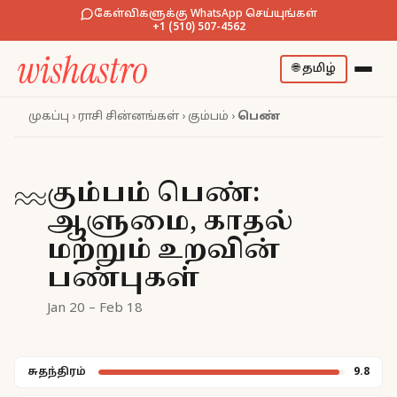
கேள்விகளுக்கு WhatsApp செய்யுங்கள்
+1 (510) 507-4562
🌐
தமிழ்
முகப்பு
›
ராசி சின்னங்கள்
›
கும்பம்
›
பெண்
கும்பம் பெண்:
♒
ஆளுமை, காதல்
மற்றும் உறவின்
பண்புகள்
Jan 20 – Feb 18
சுதந்திரம்
9.8