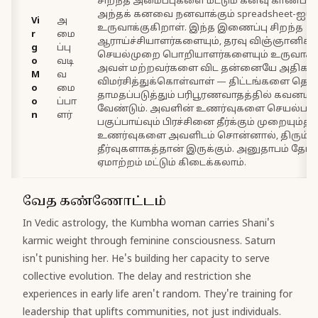
சிறந்த அமைப்புகளை மட்டும் கனவு காண்பத
அந்தக் கனவை நனவாக்கும் spreadsheet-ஐயு
Vi
அ
உருவாக்குகிறாள். இந்த இணைப்பு சிறந்த
r
மை
ஆராய்ச்சியாளர்களையும், தரவு விஞ்ஞானிகள
g
ப்பு
செயல்முறை பொறியாளர்களையும் உருவாக்கு
o
வடி
அவள் மற்றவர்களை விட தன்னையே அதிகம
M
வ
விமர்சித்துக்கொள்வாள் — திட்டங்களை த
o
மை
தாமதப்படுத்தும் பரிபூரணவாதத்தில் கவனமா
o
ப்பா
வேண்டும். அவளின் உணர்வுகளை செயல்படுத்
n
ளர்
பகுப்பாய்வும் பிரச்சினை தீர்க்கும் முறையும்த
உணர்வுகளை அவளிடம் சொன்னால், திரும்பப
தீர்வுகளாகத்தான் இருக்கும். அனுதாபம் தேடி
ஏமாற்றம் மட்டும் கிடைக்கலாம்.
வேத கண்ணோட்டம்
In Vedic astrology, the Kumbha woman carries Shani's
karmic weight through feminine consciousness. Saturn
isn't punishing her. He's building her capacity to serve
collective evolution. The delay and restriction she
experiences in early life aren't random. They're training for
leadership that uplifts communities, not just individuals.