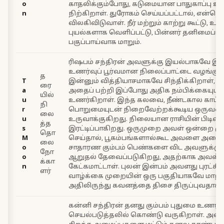
o
காதலிக்கும்போது, கடுமையான பாதுகாப்பு உ
n
நிற்கிறாள். துரோகம் செய்யப்பட்டால், என்றென
விலகிவிடுவாள். நீர் மற்றும் காற்று கூட்டு, உண
புயல்களாக வெளிப்பட்டு, பின்னர் தனிமைப்படு
பகுப்பாய்வாக மாறும்.
ரிஷபம் சந்திரன் அவளுக்கு இயல்பாகவே இ
உணர்வுப் பூர்வமான நிலைப்பாட்டை வழங்குக
த
T
இன்னும் வித்தியாசமாகவே சிந்திக்கிறாள், 
ரை
a
அதைப் பற்றி இப்போது அதிக நம்பிக்கையுடன
யில்
u
உணர்கிறாள். இந்த கலவை, நீண்டகால காட்
நி
r
பொறுமையுடன் நிறைவேற்றக்கூடிய ஒருவர
லை
u
உருவாக்குகிறது. நிலையான ராசியின் பிடிவா
த்த
s
இரட்டிப்பாகிறது. ஒருமுறை அவள் ஒன்றை முட
தொ
M
செய்தால், பூகம்பங்களால்கூட அவளை அசைக்க
லை
o
சாதாரண கும்பம் பெண்களை விட அவளுக்கு 
நோ
o
ஆறுதல் தேவைப்படுகிறது, அதற்காக அவள் ம
க்கா
n
கேட்கமாட்டாள். புலன் இன்பம் அவளது புரட்ச
ளர்
வாழ்க்கை முறையின் ஒரு பகுதியாகவே மாறுக
அதிலிருந்து கவனத்தை திசை திருப்புவதாக 
கன்னி சந்திரன் தனது கும்பம் புதுமை உணர
செயல்படுத்தலில் கொண்டு வருகிறாள். அவள