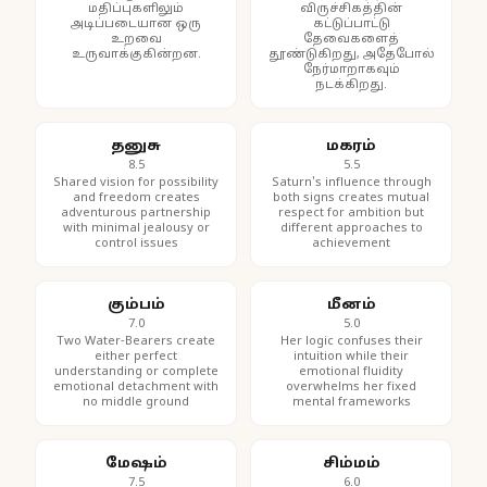
மதிப்புகளிலும்
விருச்சிகத்தின்
அடிப்படையான ஒரு
கட்டுப்பாட்டு
உறவை
தேவைகளைத்
உருவாக்குகின்றன.
தூண்டுகிறது, அதேபோல்
நேர்மாறாகவும்
நடக்கிறது.
தனுசு
மகரம்
8.5
5.5
Shared vision for possibility
Saturn's influence through
and freedom creates
both signs creates mutual
adventurous partnership
respect for ambition but
with minimal jealousy or
different approaches to
control issues
achievement
கும்பம்
மீனம்
7.0
5.0
Two Water-Bearers create
Her logic confuses their
either perfect
intuition while their
understanding or complete
emotional fluidity
emotional detachment with
overwhelms her fixed
no middle ground
mental frameworks
மேஷம்
சிம்மம்
7.5
6.0