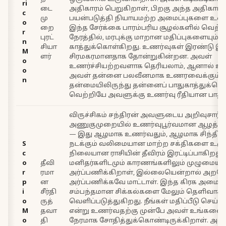
ri
டை
அதிகாரம் பெறுகிறாள், பிறகு அந்த அதிகார
c
மு
பயன்படுத்தி நியாயமற்ற அமைப்புகளை உடை
o
றை
இந்த சேர்க்கை பாரம்பரிய சூழல்களில் வெற்ற
r
புரட்
நேரத்தில், மரபுக்கு மாறான மதிப்புகளையும்
n
சியா
காத்துக்கொள்கிறது. உணர்வுகள் இரண்டு இட
M
ளர்
சிரமகரமானதாக தோன்றுகின்றன. அவள்
o
உணர்ச்சியற்றவளாக தெரியலாம், ஆனால் உ
o
அவள் தன்னை பலவீனமாக உணரவைக்கும் 
n
தன்மையிலிருந்து தன்னைப் பாதுகாத்துக்கொ
வெற்றியே அவளுக்கு உணர்வு ரீதியான பாதுகா
விருச்சிகம் சந்திரன் அவளுடைய அறிவுசார்
அணுகுமுறையில் உணர்வுபூர்வமான ஆழத்தை 
— இது ஆழமாக உணர்வதும், ஆழமாக சிந்திப்ப
S
நடக்கும் வலிமையான மாற்ற சக்திகளை உருவ
c
நிலையான ராசியின் தீவிரம் இரட்டிப்பாகிறது
o
தீவி
மனிதர்களிடமும் காரணங்களிலும் முழுமையா
r
ரமா
அர்ப்பணிக்கிறாள், இல்லையென்றால் அறவ
p
ன
அர்ப்பணிக்கவே மாட்டாள். இந்த கிரக அமைப்ப
i
சீர்தி
சம்பந்தமான சிக்கல்களை மேலும் தெளிவாக
o
ருத்
வெளிப்படுத்துகிறது. நீங்கள் மதிப்பீடு செய்யப
M
தவா
என்று உணர்வதற்கு முன்பே அவள் உங்களை 
o
தி
நேரமாக சோதித்துக்கொண்டிருக்கிறாள். அவ