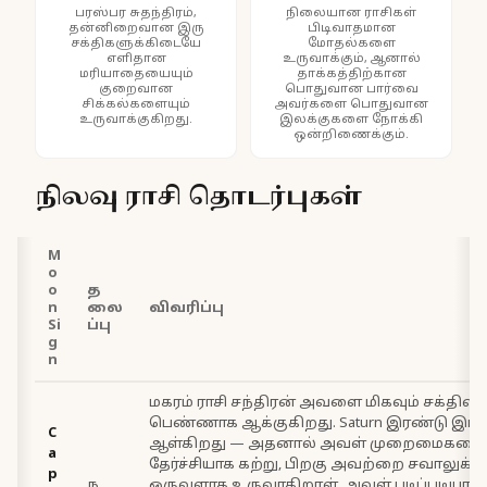
பரஸ்பர சுதந்திரம்,
நிலையான ராசிகள்
தன்னிறைவான இரு
பிடிவாதமான
சக்திகளுக்கிடையே
மோதல்களை
எளிதான
உருவாக்கும், ஆனால்
மரியாதையையும்
தாக்கத்திற்கான
குறைவான
பொதுவான பார்வை
சிக்கல்களையும்
அவர்களை பொதுவான
உருவாக்குகிறது.
இலக்குகளை நோக்கி
ஒன்றிணைக்கும்.
நிலவு ராசி தொடர்புகள்
M
o
o
த
n
லை
விவரிப்பு
Si
ப்பு
g
n
மகரம் ராசி சந்திரன் அவளை மிகவும் சக்திவாய
பெண்ணாக ஆக்குகிறது. Saturn இரண்டு இடங
C
ஆள்கிறது — அதனால் அவள் முறைமைகளை 
a
தேர்ச்சியாக கற்று, பிறகு அவற்றை சவாலுக்கு
p
ந
ஒருவளாக உருவாகிறாள். அவள் படிப்படியாக