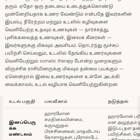
தரும். ஏதோ ஒரு தடையை உடைத்துக்கொண்டு
முன்னேறியதாக உணர வேண்டும் என்பதே இவர்களின்
இயல்பு. நீரேற்றம் மற்றும் உடலில் கழிவுகளை
வெளியேற்ற உதவும் உணவுகள் — நார்ச்சத்து,
புளிக்கவைத்த உணவுகள், இலைக் கீரைகள் —
இவர்களுக்கு மிகவும் அவசியம். தொடர்ந்து மூச்சுப்
பயிற்சி செய்வதும், உடலில் தேங்கிய உணர்வுகளை
வெளியேற்றும் somatic therapy போன்ற முறைகளும்
விருச்சிக ராசியினருக்கு மிகவும் நன்மை பயக்கும் —
ஏனென்றால் இவை உணர்வுகளை உள்ளே அடக்கி
வைக்காமல், உடல் வழியாக வெளியேற்றுகின்றன.
உடல் பகுதி
பலவீனம்
தடுத்தல்
ஹார்மோன்
ஹார்மோன் ப
சமநிலையின்மை,
இனப்பெரு
மன அழுத்தம் 
கருவுறுதல்
க்க
இடுப்பு தள த
பிரச்சினைகள், மாதவிடாய்
மண்டலம்
பயிற்சிகள், த
கோளாறுகள், புரோஸ்டேட்