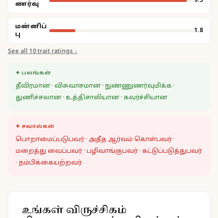
9.5
ணர்வு
மன்னிப்
1.8
பு
See all
10
trait ratings ↓
✦ பலங்கள்
தீவிரமான · விசுவாசமான · நுண்ணுணர்வுமிக்க ·
துணிச்சலான · உத்திசாலியான · கவர்ச்சியான
✦ சவால்கள்
பொறாமைப்படுபவர் · அதீத ஆர்வம் கொள்பவர் ·
மறைத்து வைப்பவர் · பழிவாங்குபவர் · கட்டுப்படுத்துபவர்
· நம்பிக்கையற்றவர்
உங்கள் விருச்சிகம்