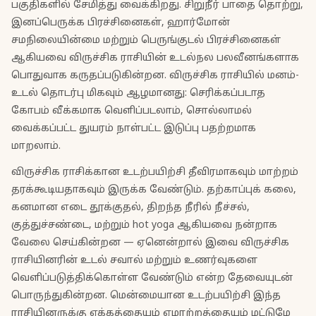
பகுதிகளில் சேமித்து வைக்கிறது. சிறுநீர் பாதை தொற்று,
இனப்பெருக்க பிரச்சினைகள், ஹார்மோன்
சமநிலையின்மை மற்றும் பெருங்குடல் பிரச்சினைகள்
ஆகியவை விருச்சிக ராசியின் உடல்நல பலவீனங்களாக
பொதுவாக கருதப்படுகின்றன. விருச்சிக ராசியில் மனம்-
உடல் தொடர்பு மிகவும் ஆழமானது: செரிக்கப்படாத
கோபம் வீக்கமாக வெளிப்படலாம், சொல்லாமல்
வைக்கப்பட்ட துயரம் நாள்பட்ட இடுப்பு பதற்றமாக
மாறலாம்.
விருச்சிக ராசிக்கான உடற்பயிற்சி தீவிரமாகவும் மாற்றம்
தரக்கூடியதாகவும் இருக்க வேண்டும். தற்காப்புக் கலை,
கனமான எடை தூக்குதல், திறந்த நீரில் நீச்சல்,
குத்துச்சண்டை, மற்றும் hot yoga ஆகியவை நன்றாக
வேலை செய்கின்றன — ஏனென்றால் இவை விருச்சிக
ராசியினரின் உடல் சவால் மற்றும் உணர்வுகளை
வெளிப்படுத்திக்கொள்ள வேண்டும் என்ற தேவையுடன்
பொருந்துகின்றன. மென்மையான உடற்பயிற்சி இந்த
ராசியினருக்கு ஏக்கத்தையும் ஏமாற்றத்தையும் மட்டுமே