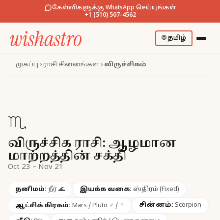
கேள்விகளுக்கு WhatsApp செய்யுங்கள்
+1 (510) 507-4562
🌐
தமிழ்
முகப்பு
›
ராசி சின்னங்கள்
›
விருச்சிகம்
♏
விருச்சிக ராசி: ஆழமான
மாற்றத்தின் சக்தி
Oct 23 – Nov 21
தனிமம்:
நீர்
🌊
இயக்க வகை:
ஸ்திரம் (Fixed)
சின்னம்:
Scorpion
ஆட்சிக் கிரகம்:
Mars / Pluto
♂ / ♇