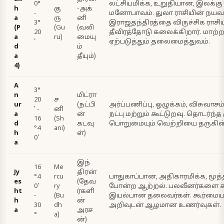
0°
லட்சியமிக்க, உறுதியான, இலக்க
h
கு
-அக்
-
மனோபாவம். துலா ராசியின் நய
a
ரு
னி
3°
இராஜதந்திரத்தை விருச்சிக ராசி
(P
(Gu
(வலி
20
தீவிரத்தோடு கலைக்கிறார். மாற்
a
ru)
மையு
'
ஏற்படுத்தும் தலைமைத்துவம்.
d
ம்
a
தீயும்)
4)
A
3°
n
மிட்ரா
20
ச
ur
(நட்பி
அர்ப்பணிப்பு, ஒழுக்கம், விசுவா
' -
னி
a
ன்
நட்பு மற்றும் கூட்டுறவு. தொடர்ந்த 
16
(Sh
d
கடவு
பொறுமையும் வெற்றியை தருகி
°4
ani)
h
ள்)
0'
a
இந்
16
Me
Jy
திரன்
°4
rcu
பாதுகாப்பான, அதிகாரமிக்க, மூத
es
(தேவ
0'
ry
போன்ற ஆற்றல். பலவீனர்களை கா
ht
ர்களி
-
(Bu
இயல்பான தலைவர்கள். கூர்மை
h
ன்
30
dh
அறிவுடன் ஆழமான உணர்வுகள்.
a
அரச
°
a)
ன்)