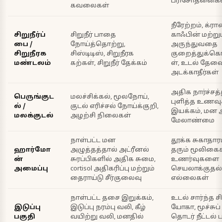
பரிசோதனைகள
கவலைகள்
நீரேற்றம், க்ரா
சிறுநீர்ப்
சிறுநீர் பாதை
காஃபின் மற்றும
பை /
நோய்த்தொற்று,
அருந்துவதை
சிறுநீரக
சிஸ்டிடிஸ், சிறுநீரக
குறைத்துக்க
மண்டலம்
கற்கள், சிறுநீர் தேக்கம்
ள், உடல் தே
அடக்காதீர்கள்
அதிக நார்ச்சத
பெருங்குட
மலச்சிக்கல், மூலநோய்,
புளித்த உணவு
ல் /
குடல் எரிச்சல் நோய்க்குறி,
இயக்கம், மன 
மலக்குடல்
அழற்சி நிலைகள்
மேலாண்மை
நாள்பட்ட மன
தூக்க சுகாதார
ஹார்மோ
அழுத்தத்தால் அட்ரீனல்
தரும் மூலிகைக
ன்
சுரப்பிகளில் அதிக சுமை,
உணர்வுகளை
அமைப்பு
cortisol அதிகரிப்பு மற்றும்
செயலாக்குதல்
தைராய்டு சீர்குலைவு
எல்லைகள்
நாள்பட்ட தசை இறுக்கம்,
உடல் சார்ந்த ச
இடுப்பு
இடுப்பு நரம்பு வலி, கீழ்
யோகா, மூச்சுப் 
பகுதி
வயிற்று வலி, மனதில்
தொடர் நீட்டல் ப