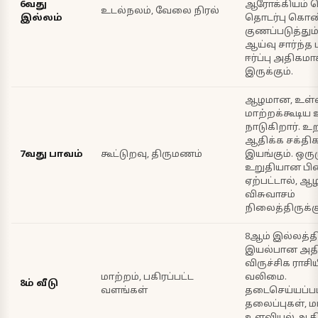
6வது
ஆரோக்கியம் ந
உடல்நலம், வேலை நிரல்
இல்லம்
தொடர்பு கொண்ட
குணப்படுத்தும
ஆய்வு சார்ந்த
ஈர்ப்பு அதிகமா
இருக்கும்.
ஆழமான, உள்
மாற்றக்கூடி
நாடுகிறார். உ
ஆதிக்க சக்தி
7வது பாவம்
கூட்டுறவு, திருமணம்
இயங்கும். ஒர
உறுதியான பி
ஏற்பட்டால், 
விசுவாசம்
நிலைத்திருக்கு
8ஆம் இல்லத்த
இயல்பான அதி
விருச்சிக ராசி
மாற்றம், பகிரப்பட்ட
வலிமை.
8ம் வீடு
வளங்கள்
தடைசெய்யப்பட
தலைப்புகள், 
உளவியல் ஆகி