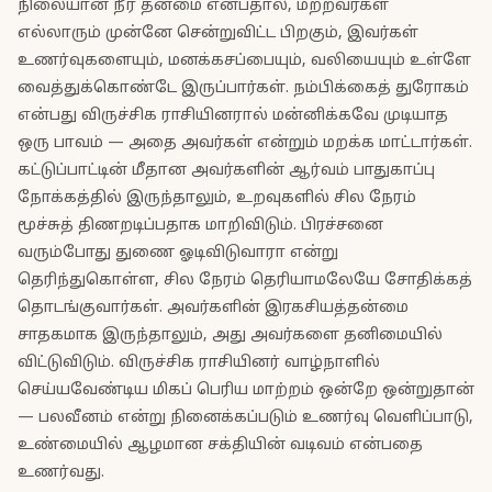
நிலையான நீர் தன்மை என்பதால், மற்றவர்கள்
எல்லாரும் முன்னே சென்றுவிட்ட பிறகும், இவர்கள்
உணர்வுகளையும், மனக்கசப்பையும், வலியையும் உள்ளே
வைத்துக்கொண்டே இருப்பார்கள். நம்பிக்கைத் துரோகம்
என்பது விருச்சிக ராசியினரால் மன்னிக்கவே முடியாத
ஒரு பாவம் — அதை அவர்கள் என்றும் மறக்க மாட்டார்கள்.
கட்டுப்பாட்டின் மீதான அவர்களின் ஆர்வம் பாதுகாப்பு
நோக்கத்தில் இருந்தாலும், உறவுகளில் சில நேரம்
மூச்சுத் திணறடிப்பதாக மாறிவிடும். பிரச்சனை
வரும்போது துணை ஓடிவிடுவாரா என்று
தெரிந்துகொள்ள, சில நேரம் தெரியாமலேயே சோதிக்கத்
தொடங்குவார்கள். அவர்களின் இரகசியத்தன்மை
சாதகமாக இருந்தாலும், அது அவர்களை தனிமையில்
விட்டுவிடும். விருச்சிக ராசியினர் வாழ்நாளில்
செய்யவேண்டிய மிகப் பெரிய மாற்றம் ஒன்றே ஒன்றுதான்
— பலவீனம் என்று நினைக்கப்படும் உணர்வு வெளிப்பாடு,
உண்மையில் ஆழமான சக்தியின் வடிவம் என்பதை
உணர்வது.