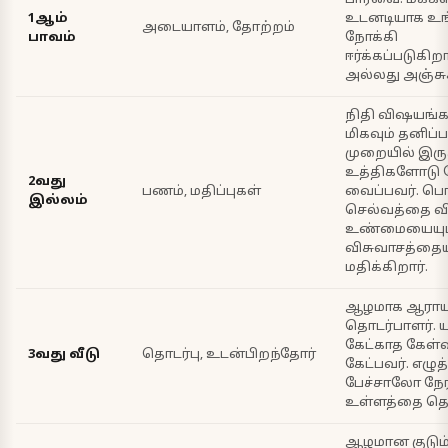
1ஆம்
உடனடியாக உ
அடையாளம், தோற்றம்
பாவம்
நோக்கி
ஈர்க்கப்படுகிற
அல்லது அஞ்சுக
நிதி விஷயங்க
மிகவும் தனிப்ப
முறையில் இருக
உத்திகளோடு சே
2வது
பணம், மதிப்புகள்
வைப்பவர். பொ
இல்லம்
செல்வத்தை வ
உண்மையையும
விசுவாசத்தைய
மதிக்கிறார்.
ஆழமாக ஆராயு
தொடர்பாளர். ய
கேட்காத கேள
3வது வீடு
தொடர்பு, உடன்பிறந்தோர்
கேட்பவர். எழ
பேச்சாலோ நே
உள்ளத்தை தொ
ஆழமான குடும