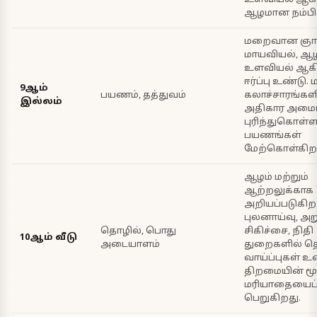
ஆழமான நம்பி
மறைவான ஞான
மாயவியல், 
உளவியல் ஆகி
ஈர்ப்பு உண்டு. 
9ஆம்
பயணம், தத்துவம்
கலாச்சாரங்கள
இல்லம்
அதிகார அமை
புரிந்துகொள்
பயணங்கள்
மேற்கொள்கிறா
ஆழம் மற்றும்
ஆற்றலுக்காக
அறியப்படுகிற
புலனாய்வு, அ
தொழில், பொது
சிகிச்சை, நிதி
10ஆம் வீடு
அடையாளம்
துறைகளில் த
வாய்ப்புகள் உ
திறமையின் மூ
மரியாதையைப
பெறுகிறது.