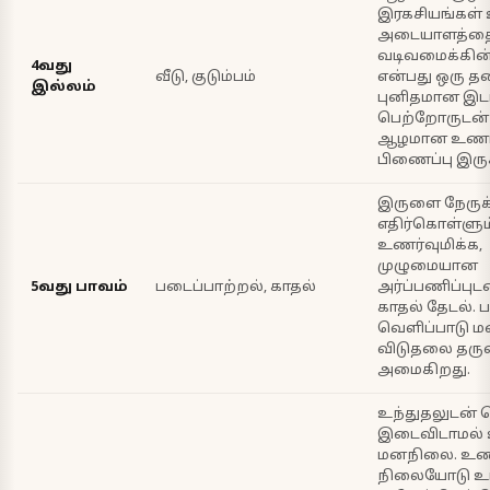
இரகசியங்கள் 
அடையாளத்த
வடிவமைக்கின்
4வது
வீடு, குடும்பம்
என்பது ஒரு தன
இல்லம்
புனிதமான இடம
பெற்றோருடன் 
ஆழமான உணர்
பிணைப்பு இருக
இருளை நேருக்
எதிர்கொள்ளும
உணர்வுமிக்க,
முழுமையான
5வது பாவம்
படைப்பாற்றல், காதல்
அர்ப்பணிப்புடன
காதல் தேடல். ப
வெளிப்பாடு ம
விடுதலை தரு
அமைகிறது.
உந்துதலுடன் ச
இடைவிடாமல் 
மனநிலை. உண
நிலையோடு உ