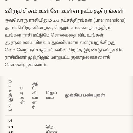
விருச்சிகம் உள்ளே உள்ள நட்சத்திரங்கள்
ஒவ்வொரு ராசியிலும் 2-3 நட்சத்திரங்கள் (lunar mansions)
அடங்கியிருக்கின்றன, மேலும் உங்கள் நட்சத்திரம்
உங்கள் ராசி மட்டுமே சொல்வதை விட உங்கள்
ஆளுமையை மிகவும் துல்லியமாக வரையறுக்கிறது.
வெவ்வேறு நட்சத்திரங்களில் பிறந்த இரண்டு விருச்சிக
ராசியினர் முற்றிலும் மாறுபட்ட குணநலன்களைக்
கொண்டிருக்கலாம்.
ந
ஆ
ட்
ப
ட்
ச
டி
சி
தெய்
த்
முக்கிய பண்புகள்
க
யா
வம்
தி
ள்
ள
ர
ர்
ம்
Vi
sh
இந்
ak
திரன்