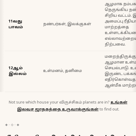
ஆழமாக நம்ப
நெருங்கிய நண
சிறிய வட்டம்.
11வது
அமைப்பு ரீதி
நண்பர்கள், இலக்குகள்
பாவம்
மாற்றத்தை
உள்ளடக்கியவை
எல்லாவற்றையு
நிற்பவை.
மறைந்திருக்கும
ஆழமான உள்ம
12ஆம்
செயல்பாடு. உள
உள்மனம், தனிமை
இல்லம்
இருண்ட பக்க
எதிர்கொள்வதன
ஆன்மீக மாற்றம
Not sure which house your
விருச்சிகம்
planets are in?
உங்கள்
இலவச ஜாதகத்தை உருவாக்குங்கள்
to find out.
✦ · ✧ · ✦