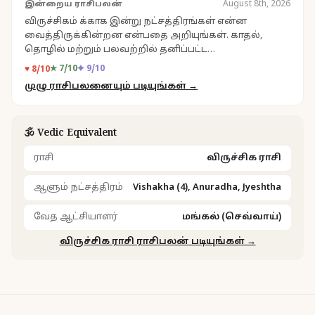
இன்றைய ராசிபலன்
August 8th, 2026
விருச்சிகம் க்காக இன்று நட்சத்திரங்கள் என்ன
வைத்திருக்கின்றன என்பதை அறியுங்கள். காதல்,
தொழில் மற்றும் பலவற்றில் தனிப்பட்ட
நுண்ணறிவுகளுக்கு உங்கள் தினசரி ராசிபலனை
★ 7/10
✦ 9/10
♥ 8/10
பாருங்கள்.
முழு ராசிபலனையும் படியுங்கள் →
🕉️ Vedic Equivalent
ராசி
விருச்சிக ராசி
ஆளும் நட்சத்திரம்
Vishakha (4), Anuradha, Jyeshtha
வேத ஆட்சியாளர்
மங்கல் (செவ்வாய்)
விருச்சிக ராசி ராசிபலன் படியுங்கள் →