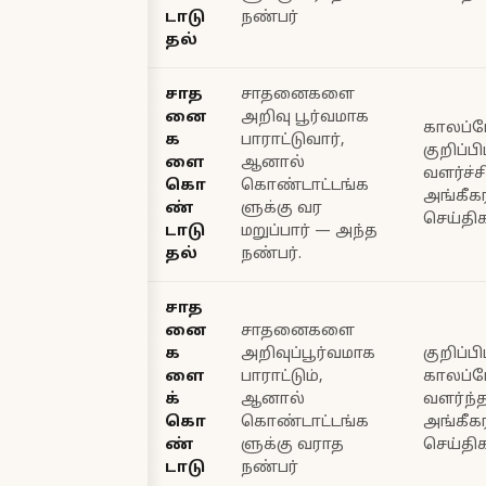
டாடு
நண்பர்
தல்
சாத
சாதனைகளை
னை
அறிவு பூர்வமாக
காலப்ப
க
பாராட்டுவார்,
குறிப்
ளை
ஆனால்
வளர்ச்ச
கொ
கொண்டாட்டங்க
அங்கீக
ண்
ளுக்கு வர
செய்தி
டாடு
மறுப்பார் — அந்த
தல்
நண்பர்.
சாத
னை
சாதனைகளை
க
அறிவுப்பூர்வமாக
குறிப்
ளை
பாராட்டும்,
காலப்போ
க்
ஆனால்
வளர்ந்
கொ
கொண்டாட்டங்க
அங்கீக
ண்
ளுக்கு வராத
செய்தி
டாடு
நண்பர்