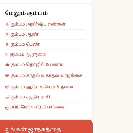
மேலும் கும்பம்
🍀
கும்பம்
அதிர்ஷ்ட எண்கள்
👨
கும்பம்
ஆண்
👩
கும்பம்
பெண்
✨
கும்பம்
ஆளுமை
💼
கும்பம்
தொழில் & பணம்
❤️
கும்பம்
காதல் & காதல் வாழ்க்கை
🌿
கும்பம்
ஆரோக்கியம் & நலன்
🌙
கும்பம்
சந்திர ராசி
கும்பம் மேலோட்டப் பார்வை
உங்கள் ஜாதகத்தை