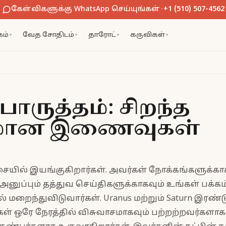
கேள்விகளுக்கு WhatsApp செய்யுங்கள்
·
+1 (510) 507-4562
ம்
வேத சோதிடம்
தாரோட்
கருவிகள்
▼
▼
▼
▼
பொருத்தம்: சிறந்த
சமான இணைவுகள்
ையில் இயங்குகிறார்கள். அவர்கள் நோக்கங்களுக்காக
அனுப்பும் தத்துவ செய்திகளுக்காகவும் உங்கள் பக்கம
் மறைந்துவிடுவார்கள். Uranus மற்றும் Saturn இரண
ஒரே நேரத்தில் விசுவாசமாகவும் பற்றற்றவர்களாகவு