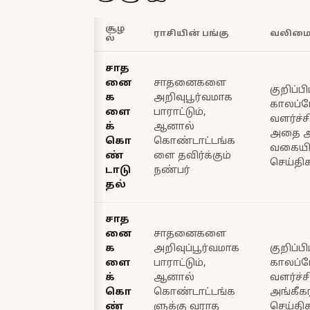
சூழ
ராசியின் பங்கு
வலிம
ல்
சாத
னை
சாதனைகளை
குறிப்ப
க
அறிவுபூர்வமாக
காலப்போ
ளை
பாராட்டும்,
வளர்ச்ச
க்
ஆனால்
அதை அங
கொ
கொண்டாட்டங்க
வகையில
ண்
ளை தவிர்க்கும்
செய்திக
டாடு
நண்பர்
தல்
சாத
னை
சாதனைகளை
க
அறிவுப்பூர்வமாக
குறிப்
ளை
பாராட்டும்,
காலப்ப
க்
ஆனால்
வளர்ச்ச
கொ
கொண்டாட்டங்க
அங்கீக
ண்
ளுக்கு வராத
செய்தி