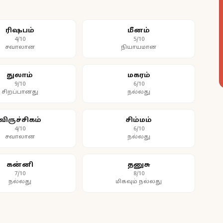
ரிஷபம்
மீனம்
4/10
5/10
சவாலான
நியாயமான
துலாம்
மகரம்
9/10
6/10
சிறப்பானது
நல்லது
விருச்சிகம்
சிம்மம்
4/10
6/10
சவாலான
நல்லது
கன்னி
தனுசு
7/10
8/10
நல்லது
மிகவும் நல்லது