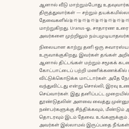
ஆனால் வீடு மாற்றும்போது உதவுவார்கள
திருத்துவார்கள் — சற்றும் தயக்கமில்
தேவைகளில்놀라놀라놀라놀라놀라놀라놀라புரி
மாற்றுகிறது. Uranus-ஓ, சாதாரண உரை
அவர்களை முற்றிலும் நம்பமுடியாதவர்க
நிலையான காற்று தனி ஒரு சுவாரஸ்யமா
உருவாக்குகிறது. இவர்கள் தங்கள் அறிவ
ஆனால் திட்டங்கள் மற்றும் சமூகக் கட
கோட்பாட்டைப் பற்றி மணிக்கணக்கில் உ
விட்டுக்கொடுக்க மாட்டார்கள். அதே ந
வந்துவிட்டது என்று சொல்லி, இரவு உண
செய்வார்கள். இது தனிப்பட்ட முறையில
தூண்டுதலின் அளவை வைத்து முன்னுரி
நண்பர்களுக்கு சிந்திக்கவும், மீண்டு
தொடரவும் இடம் தேவை. உங்களுக்கும்
அவர்கள் இல்லாமல் இருப்பதை நீங்கள்