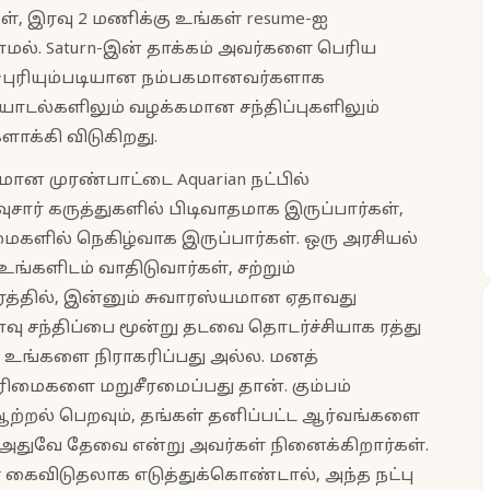
், இரவு 2 மணிக்கு உங்கள் resume-ஐ
லாமல். Saturn-இன் தாக்கம் அவர்களை பெரிய
யும்படியான நம்பகமானவர்களாக
யாடல்களிலும் வழக்கமான சந்திப்புகளிலும்
ளாக்கி விடுகிறது.
ன முரண்பாட்டை Aquarian நட்பில்
ுசார் கருத்துகளில் பிடிவாதமாக இருப்பார்கள்,
மைகளில் நெகிழ்வாக இருப்பார்கள். ஒரு அரசியல்
ங்களிடம் வாதிடுவார்கள், சற்றும்
ேரத்தில், இன்னும் சுவாரஸ்யமான ஏதாவது
வு சந்திப்பை மூன்று தடவை தொடர்ச்சியாக ரத்து
் உங்களை நிராகரிப்பது அல்ல. மனத்
மைகளை மறுசீரமைப்பது தான். கும்பம்
ம் ஆற்றல் பெறவும், தங்கள் தனிப்பட்ட ஆர்வங்களை
 அதுவே தேவை என்று அவர்கள் நினைக்கிறார்கள்.
 கைவிடுதலாக எடுத்துக்கொண்டால், அந்த நட்பு