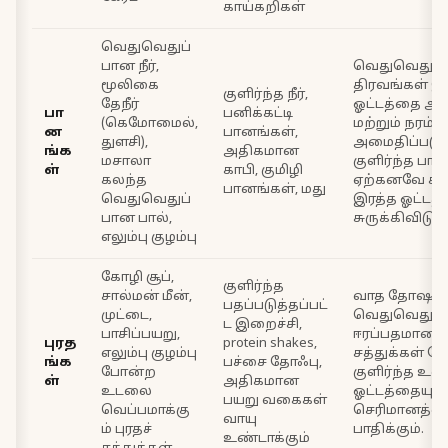
காய்கறிகள்
வெதுவெதுப்
பான நீர்,
வெதுவெதுப
மூலிகை
திரவங்கள் இ
குளிர்ந்த நீர்,
தேநீர்
ஓட்டத்தை ஆத
பா
பனிக்கட்டி
(கெமோமைல்,
மற்றும் நரம்
ன
பானங்கள்,
துளசி),
அமைதிப்படுத
ங்க
அதிகமான
மசாலா
குளிர்ந்த பா
ள்
காபி, குமிழி
கலந்த
ஏற்கனவே ச
பானங்கள், மது
வெதுவெதுப்
இரத்த ஓட்டத்
பான பால்,
சுருக்கிவிடும்
எலும்பு குழம்பு
கோழி சூப்,
குளிர்ந்த
சால்மன் மீன்,
வாத தோஷத்த
பதப்படுத்தப்பட்
முட்டை,
வெதுவெதுப்
ட இறைச்சி,
பாசிப்பயறு,
ஈரப்பதமான பு
புரத
protein shakes,
எலும்பு குழம்பு
சத்துக்கள் த
ங்க
பச்சை தோஃபு,
போன்ற
குளிர்ந்த உ
ள்
அதிகமான
உடலை
ஓட்டத்தையும்
பயறு வகைகள்
வெப்பமாக்கு
செரிமானத்தை
வாயு
ம் புரதச்
பாதிக்கும்.
உண்டாக்கும்