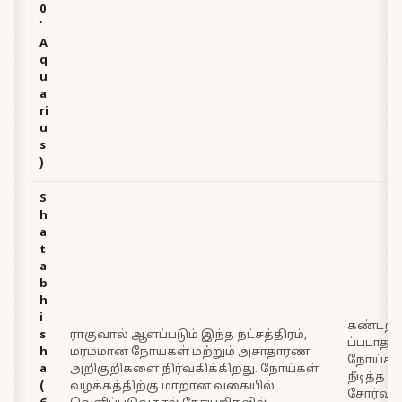
0
'
A
q
u
a
ri
u
s
)
S
h
a
t
a
b
h
i
கண்டறி
s
ராகுவால் ஆளப்படும் இந்த நட்சத்திரம்,
ப்படாத
h
மர்மமான நோய்கள் மற்றும் அசாதாரண
நோய்கள்
a
அறிகுறிகளை நிர்வகிக்கிறது. நோய்கள்
நீடித்த
(
வழக்கத்திற்கு மாறான வகையில்
சோர்வு,