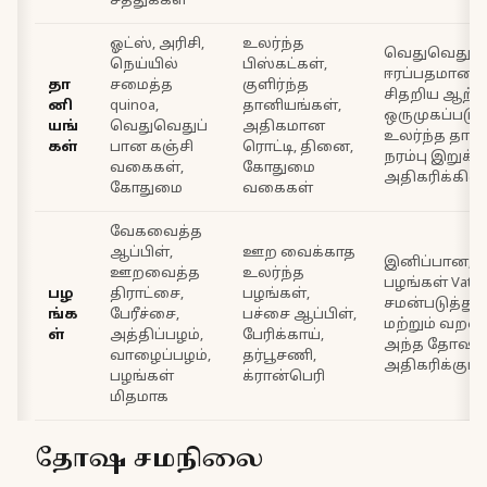
சத்துக்கள்
ஓட்ஸ், அரிசி,
உலர்ந்த
வெதுவெதுப்
நெய்யில்
பிஸ்கட்கள்,
ஈரப்பதமான 
தா
சமைத்த
குளிர்ந்த
சிதறிய ஆற
னி
quinoa,
தானியங்கள்,
ஒருமுகப்படுத
யங்
வெதுவெதுப்
அதிகமான
உலர்ந்த தான
கள்
பான கஞ்சி
ரொட்டி, தினை,
நரம்பு இறுக்
வகைகள்,
கோதுமை
அதிகரிக்கின
கோதுமை
வகைகள்
வேகவைத்த
ஆப்பிள்,
ஊற வைக்காத
இனிப்பான,
ஊறவைத்த
உலர்ந்த
பழங்கள் Vat
பழ
திராட்சை,
பழங்கள்,
சமன்படுத்தும்
ங்க
பேரீச்சை,
பச்சை ஆப்பிள்,
மற்றும் வறண
ள்
அத்திப்பழம்,
பேரிக்காய்,
அந்த தோஷத
வாழைப்பழம்,
தர்பூசணி,
அதிகரிக்கும்.
பழங்கள்
க்ரான்பெரி
மிதமாக
தோஷ சமநிலை