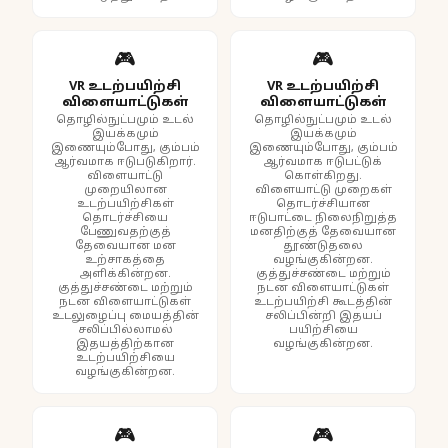
🎮
🎮
VR உடற்பயிற்சி
VR உடற்பயிற்சி
விளையாட்டுகள்
விளையாட்டுகள்
தொழில்நுட்பமும் உடல்
தொழில்நுட்பமும் உடல்
இயக்கமும்
இயக்கமும்
இணையும்போது, கும்பம்
இணையும்போது, கும்பம்
ஆர்வமாக ஈடுபடுகிறார்.
ஆர்வமாக ஈடுபட்டுக்
விளையாட்டு
கொள்கிறது.
முறையிலான
விளையாட்டு முறைகள்
உடற்பயிற்சிகள்
தொடர்ச்சியான
தொடர்ச்சியை
ஈடுபாட்டை நிலைநிறுத்த
பேணுவதற்குத்
மனதிற்குத் தேவையான
தேவையான மன
தூண்டுதலை
உற்சாகத்தை
வழங்குகின்றன.
அளிக்கின்றன.
குத்துச்சண்டை மற்றும்
குத்துச்சண்டை மற்றும்
நடன விளையாட்டுகள்
நடன விளையாட்டுகள்
உடற்பயிற்சி கூடத்தின்
உடலுழைப்பு மையத்தின்
சலிப்பின்றி இதயப்
சலிப்பில்லாமல்
பயிற்சியை
இதயத்திற்கான
வழங்குகின்றன.
உடற்பயிற்சியை
வழங்குகின்றன.
🎮
🎮