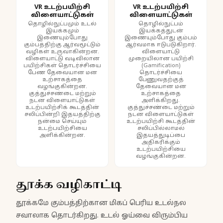
VR உடற்பயிற்சி
VR உடற்பயிற்சி
விளையாட்டுகள்
விளையாட்டுகள்
தொழில்நுட்பமும் உடல்
தொழில்நுட்பம்
இயக்கமும்
இயக்கத்துடன்
இணையும்போது
இணையும்போது கும்பம்
கும்பத்திற்கு ஆர்வமூட்டும்
ஆர்வமாக ஈடுபடுகிறார்.
வழிகள் உருவாகின்றன.
விளையாட்டு
விளையாட்டு வடிவிலான
முறையிலான பயிற்சி
பயிற்சிகள் தொடர்ச்சியை
(Gamification)
பேண தேவையான மன
தொடர்ச்சியை
உற்சாகத்தை
பேணுவதற்குத்
வழங்குகின்றன.
தேவையான மன
குத்துச்சண்டை மற்றும்
உற்சாகத்தை
நடன விளையாட்டுகள்
அளிக்கிறது.
உடற்பயிற்சிக் கூடத்தின்
குத்துச்சண்டை மற்றும்
சலிப்பின்றி இதயத்திற்கு
நடன விளையாட்டுகள்
நன்மை செய்யும்
உடற்பயிற்சி கூடத்தின்
உடற்பயிற்சியை
சலிப்பில்லாமல்
அளிக்கின்றன.
இதயத்துடிப்பை
அதிகரிக்கும்
உடற்பயிற்சியை
வழங்குகின்றன.
தூக்க வழிகாட்டி
தூக்கமே கும்பத்திற்கான மிகப் பெரிய உடல்நல
சவாலாக தொடர்கிறது. உடல் ஓய்வை விரும்பிய