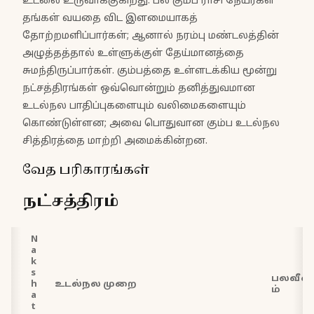
உடலை உருவாக்குகிறது. பல கும்ப ராசி நேயர்கள்
தங்கள் வயதை விட இளமையாகத்
தோற்றமளிப்பார்கள்; ஆனால் நரம்பு மண்டலத்தின்
அழுத்தத்தால் உள்ளுக்குள் தேய்மானத்தை
சுமந்திருப்பார்கள். கும்பத்தை உள்ளடக்கிய மூன்று
நட்சத்திரங்கள் ஒவ்வொன்றும் தனித்துவமான
உடல்நல பாதிப்புகளையும் வலிமைகளையும்
கொண்டுள்ளன; அவை பொதுவான கும்ப உடல்நல
சித்திரத்தை மாற்றி அமைக்கின்றன.
வேத பரிகாரங்கள்
நட்சத்திரம்
N
a
k
s
பலவீன
h
உடல்நல முறை
ம்
a
t