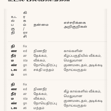
கி
உட
ர
ல்
க
எச்சரிக்கை
ப
ம்
தன்மை
அறிகுறிகள்
கு
/
தி
ரா
சி
நி
Fix
ண
ed
நிணநீர்
கால்களின்
உ
நீர்
air
தேக்கம்,
கீழ்ப்பகுதியில் வீக்கம்,
ம
sta
வீக்கம்,
மெதுவான
ண்
gn
நோயெதிர்ப்பு
குணமடைதல், அடிக்கடி
ந
டல
ati
சக்தி மந்தம்
நோய்வருதல்
ம்
on
நி
Fix
ண
ed
நிணநீர்
கீழ் கால்களில் வீக்கம்,
நீர்
air
தேக்கம்,
த
மெதுவான
ம
sta
வீக்கம்,
குணமடைதல், அடிக்கடி
ண்
gn
நோயெதிர்ப்பு
நோய்வருதல்
டல
ati
மந்தம்
ந