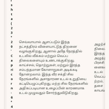
i
s
h
t
a
(
2
3
°
2
செவ்வாயால் ஆளப்படும் இந்த
அழற்சி
0
நட்சத்திரம் விளையாட்டுத் திறனை
நிலைகள
'
வழங்குகிறது, ஆனால் அதே நேரத்தில்
இரத்த
C
உடலில் வீக்கம் மற்றும் வெப்ப
அழுத்த
a
நிலைகளையும் உண்டாக்குகிறது.
பிரச்சி
p
காய்ச்சல், தொற்றுகள், மற்றும் இரத்த
னைகள்,
ri
சம்பந்தமான கோளாறுகள் அடிக்கடி
உடல்
c
தோன்றலாம். இந்த வீர சக்தி சில
வெப்பம
o
நேரங்களில் அசாதாரண உடல் உறுதியை
ற்றம்,
r
கட்டியெழுப்புகிறது, மற்ற சில நேரங்களில்
தசை
n
அதிகப்படியான உழைப்பின் காரணமாக
காயங்கள
-
உடல் முழுவதும் சோர்ந்துவிடுகிறது.
6
°
4