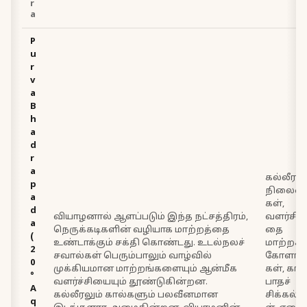
r
a
P
u
r
v
a
B
h
a
d
r
a
கல்லீரல்
p
நிலைம
a
கள்,
d
வியாழனால் ஆளப்படும் இந்த நட்சத்திரம்,
வளர்சி
a
நெருக்கடிகளின் வழியாக மாற்றத்தை
தை
(
உண்டாக்கும் சக்தி கொண்டது. உடல்நலச்
மாற்றக்
2
சவால்கள் பெரும்பாலும் வாழ்வில்
கோளாற
0
முக்கியமான மாற்றங்களையும் ஆன்மீக
கள், கால
°
வளர்ச்சியையும் தூண்டுகின்றன.
பாதச்
A
கல்லீரலும் கால்களும் பலவீனமான
சிக்கல்க
q