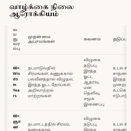
வாழ்க்கை நிலை
ஆரோக்கியம்
வ
ய
முதன்மை
து
கவனம்
தடுப்பு
அபாயங்கள்
வர
ம்பு
விழுகை
தடுப்பு,
60+:
நடமாடுவதில்
உடல் சி
இரத்த
Wis
சிரமங்கள், கணுக்கால்
சாதனங்க
ஓட்ட
do
பலவீனத்தால் விழுதல்,
இரத்த ஓட
ஆதரவு,
m
இரத்த ஓட்ட நோய்கள்,
முறைப்ப
மன
Yea
அறிவாற்றல்
உட்கொள்
தெளிவு,
rs
மாற்றங்கள்
ஈடுபாடு
சமூக
இணைப்பு
60+:
விழுகை
ஞா
நடமாட்டத்தில் சிரமம்,
தடுப்பு,
உடல் சி
ன
கணுக்கால்
இரத்த
சாதனங்