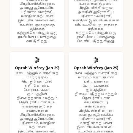
பிரதிபலிக்கின்றன.
உள்ள சவால்களை
அவரது ஆரோக்கிய
பிரதிபலிக்கின்றன.
பரிணாம வளர்ச்சி,
அவரின் ஆரோக்கிய
மனதின் கற்பனை
பரிணாம வளர்ச்சி,
இலட்சியங்களை விட
மனதின் இலட்சியங்களை
உடலின் ஞானத்தை
விட உடலின் ஞானத்தை
மதிக்கக்
மதிக்கக்
கற்றுக்கொள்ளும் ஒரு
கற்றுக்கொள்ளும் ஒரு
ராசியின் பயணத்தை
ராசியின் பயணத்தை
காட்டுகிறது.
வெளிப்படுத்துகிறது.
🎬
🎬
Oprah Winfrey (Jan 29)
Oprah Winfrey (Jan 29)
எடை மற்றும் வளர்சிதை
எடை மற்றும் வளர்சிதை
மாற்றத்தில்
மாற்றம் தொடர்பான
பொதுவெளியில்
பகிரங்கமான
எதிர்கொண்ட
போராட்டங்கள்,
போராட்டங்கள்,
கும்பத்தின்
கும்பத்தின்
நிலைப்படுத்தல் மற்றும்
நிலைத்தன்மை மற்றும்
தொடர்ச்சியான
தொடர்ச்சியான சுய-
சுயபராமரிப்பு
அக்கறை குறித்த
சவால்களை
சவால்களை
பிரதிபலிக்கின்றன.
பிரதிபலிக்கின்றன.
அவரது ஆரோக்கிய
அவரது ஆரோக்கிய
பரிணாம வளர்ச்சி,
பரிணாமம், மனதின்
மனதின் கற்பனை
கற்பனை
இலட்சியங்களை விட
இலட்சியங்களை விட
உடலின் உள்ளார்ந்த