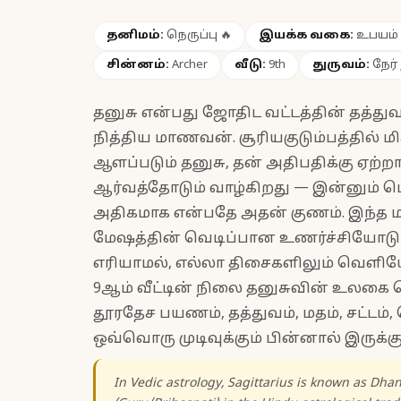
தனிமம்:
நெருப்பு
🔥
இயக்க வகை:
உபயம் (
சின்னம்:
Archer
வீடு:
9th
துருவம்:
நேர
தனுசு என்பது ஜோதிட வட்டத்தின் தத்து
நித்திய மாணவன். சூரியகுடும்பத்தில்
ஆளப்படும் தனுசு, தன் அதிபதிக்கு ஏற
ஆர்வத்தோடும் வாழ்கிறது — இன்னும் 
அதிகமாக என்பதே அதன் குணம். இந்த ம
மேஷத்தின் வெடிப்பான உணர்ச்சியோடும
எரியாமல், எல்லா திசைகளிலும் வெளியே ந
9ஆம் வீட்டின் நிலை தனுசுவின் உலகை த
தூரதேச பயணம், தத்துவம், மதம், சட்டம், வ
ஒவ்வொரு முடிவுக்கும் பின்னால் இருக்க
In Vedic astrology, Sagittarius is known as Dhan