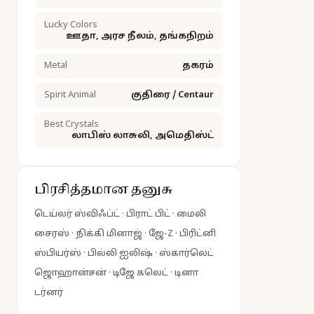
Lucky Colors
ஊதா, அரச நீலம், தங்கநிறம்
Metal
தகரம்
Spirit Animal
குதிரை / Centaur
Best Crystals
லாபிஸ் லாசுலி, அமெதிஸ்ட்
பிரசித்தமான தனுசு
டெய்லர் ஸ்விஃப்ட் · பிராட் பிட் · மைலி
சைரஸ் · நிக்கி மினாஜ் · ஜே-Z · பிரிட்னி
ஸ்பியர்ஸ் · பில்லி ஐலிஷ் · ஸ்கார்லெட்
ஜொஹான்சன் · டிஜே கலெட் · டினா
டர்னர்