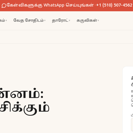
கேள்விகளுக்கு WhatsApp செய்யுங்கள்
·
+1 (510) 507-4562
ம்
வேத சோதிடம்
தாரோட்
கருவிகள்
▼
▼
▼
▼
ன்னம்:
ிக்கும்
ப