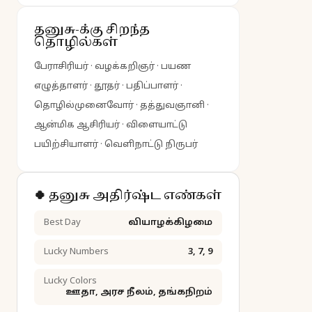
தனுசு-க்கு சிறந்த
தொழில்கள்
பேராசிரியர் · வழக்கறிஞர் · பயண
எழுத்தாளர் · தூதர் · பதிப்பாளர் ·
தொழில்முனைவோர் · தத்துவஞானி ·
ஆன்மிக ஆசிரியர் · விளையாட்டு
பயிற்சியாளர் · வெளிநாட்டு நிருபர்
🍀 தனுசு அதிர்ஷ்ட எண்கள்
Best Day
வியாழக்கிழமை
Lucky Numbers
3, 7, 9
Lucky Colors
ஊதா, அரச நீலம், தங்கநிறம்