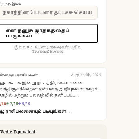
ிறந்த இடம்
என் தனுசு ஜாதகத்தைப்
பாருங்கள்
இலவசம். உடனடி முடிவுகள். பதிவு
தேவையில்லை.
ன்றைய ராசிபலன்
August 6th, 2026
ுசு க்காக இன்று நட்சத்திரங்கள் என்ன
த்திருக்கின்றன என்பதை அறியுங்கள். காதல்,
ழில் மற்றும் பலவற்றில் தனிப்பட்ட
ுண்ணறிவுகளுக்கு உங்கள் தினசரி ராசிபலனை
★ 7/10
✦ 9/10
8/10
ருங்கள்.
ழு ராசிபலனையும் படியுங்கள் →
️ Vedic Equivalent