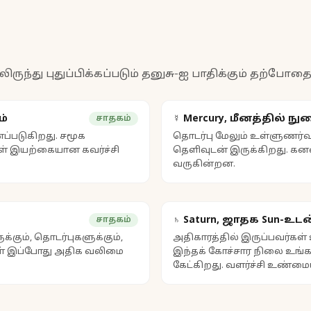
்து புதுப்பிக்கப்படும் தனுசு-ஐ பாதிக்கும் தற்போதை
ம்
☿ Mercury, மீனத்தில் நு
சாதகம்
ணப்படுகிறது. சமூக
தொடர்பு மேலும் உள்ளுணர்வ
கள் இயற்கையான கவர்ச்சி
தெளிவுடன் இருக்கிறது. கன
வருகின்றன.
♄ Saturn, ஜாதக Sun-உடன
சாதகம்
கும், தொடர்புகளுக்கும்,
அதிகாரத்தில் இருப்பவர்கள
ைகள் இப்போது அதிக வலிமை
இந்தக் கோச்சார நிலை உங்க
கேட்கிறது. வளர்ச்சி உண்ம