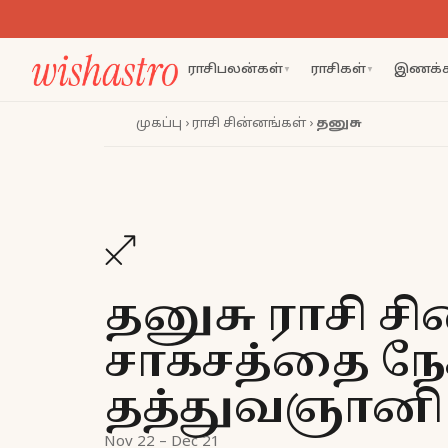
ராசிபலன்கள்
ராசிகள்
இணக்க
▼
▼
முகப்பு
›
ராசி சின்னங்கள்
›
தனுசு
♐
தனுசு ராசி சி
சாகசத்தை நேச
தத்துவஞானி
Nov 22 – Dec 21