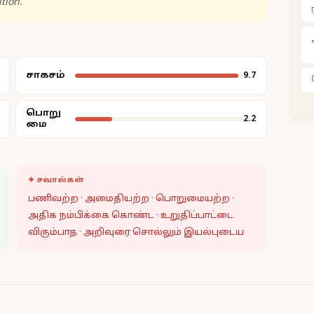
tion.
சாகசம்
9.7
பொறு
2.2
மை
✦ சவால்கள்
பணிவற்ற · அமைதியற்ற · பொறுமையற்ற ·
அதிக நம்பிக்கை கொண்ட · உறுதிப்பாட்டை
விரும்பாத · அறிவுரை சொல்லும் இயல்புடைய