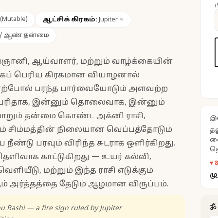
ப
Mutable)
ஆட்சிக் கிரகம்:
Jupiter
♃
் / ஆண் தன்மை
வஞானி, ஆய்வாளர், மற்றும் வாழ்க்கையின்
 மிகப் பெரிய கிரகமான வியாழனால்
்றாற்போல் பரந்த பார்வையோடும் அளவற்ற
பெரிதாக, இன்னும் தொலைவாக, இன்னும்
ாறும் தன்மை கொண்ட அக்னி ராசி,
இ
் சிம்மத்தின் நிலையான வெப்பத்தோடும்
தன
வை
ீண்டு பரவும் விரிந்த சுடராக ஒளிர்கிறது.
தொ
ெளிவாக காட்டுகிறது — உயர் கல்வி,
ந
♥ 
பா
ெளியீடு, மற்றும் இந்த ராசி எடுக்கும்
மு
ும் அர்த்தத்தை தேடும் ஆழமான விருப்பம்.
🕉
u Rashi — a fire sign ruled by Jupiter