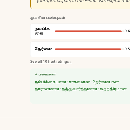
(Guru/Brihaspati) in the Hindu astrological tradi
முக்கிய பண்புகள்
நம்பிக்
9.6
கை
நேர்மை
9.5
See all
10
trait ratings ↓
✦ பலங்கள்
நம்பிக்கையான · சாகசமான · நேர்மையான ·
தாராளமான · தத்துவார்த்தமான · சுதந்திரமான