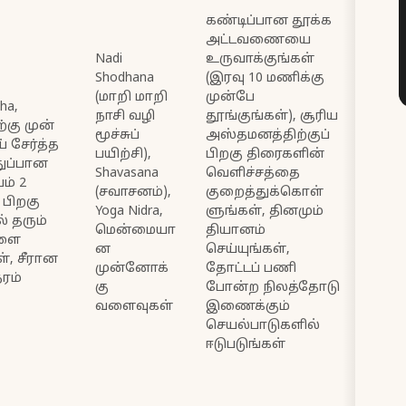
கண்டிப்பான தூக்க
அட்டவணையை
Nadi
உருவாக்குங்கள்
Shodhana
(இரவு 10 மணிக்கு
(மாறி மாறி
முன்பே
ha,
நாசி வழி
தூங்குங்கள்), சூரிய
்கு முன்
மூச்சுப்
அஸ்தமனத்திற்குப்
் சேர்த்த
பயிற்சி),
பிறகு திரைகளின்
ுப்பான
Shavasana
வெளிச்சத்தை
ம் 2
(சவாசனம்),
குறைத்துக்கொள்
 பிறகு
Yoga Nidra,
ளுங்கள், தினமும்
் தரும்
மென்மையா
தியானம்
களை
ன
செய்யுங்கள்,
், சீரான
முன்னோக்
தோட்டப் பணி
ரம்
கு
போன்ற நிலத்தோடு
வளைவுகள்
இணைக்கும்
செயல்பாடுகளில்
ஈடுபடுங்கள்