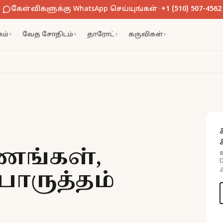
கேள்விகளுக்கு WhatsApp செய்யுங்கள்
·
+1 (510) 507-4562
ம்
வேத சோதிடம்
தாரோட்
கருவிகள்
▼
▼
▼
▼
ுணங்கள்,
ொருத்தம்