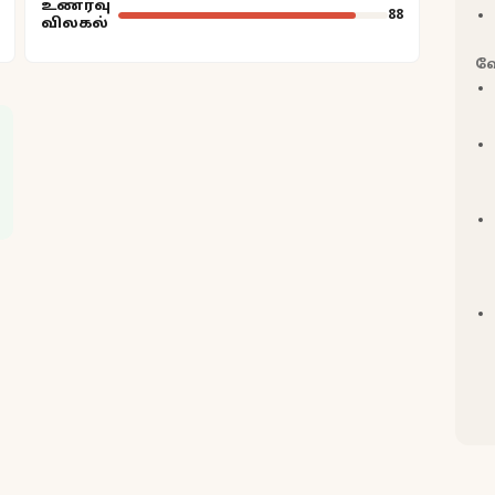
உணர்வு
88
விலகல்
வ