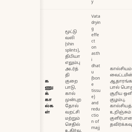
y
Vata
dryin
g
மூட்டு
effe
வலி
ct
(shin
on
splints),
asth
திபியா
i
எலும்பு
dhat
அடர்த்
கால்சியம்
u
தி
வைட்டமின
(bon
க
குறை
ஆதாரங்கள
e
ணு
பாடு,
பால் பொரு
tissu
க்
கால்
சூரிய ஒளி)
e)
கா
முன்புற
குழம்பு,
and
ல்க
தோல்
கால்சியத
redu
ள்
வறட்சி
உறிஞ்சும்
ctio
மற்றும்
குளிர்ப
n of
செதில்
தவிர்க்கவு
majj
உதிர்வு,