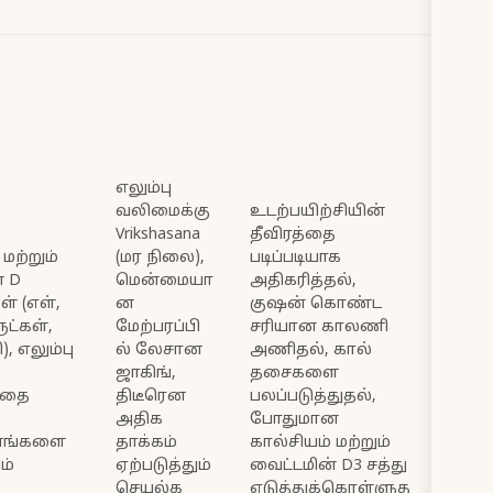
எலும்பு
வலிமைக்கு
உடற்பயிற்சியின்
Vrikshasana
தீவிரத்தை
 மற்றும்
(மர நிலை),
படிப்படியாக
் D
மென்மையா
அதிகரித்தல்,
் (எள்,
ன
குஷன் கொண்ட
ட்கள்,
மேற்பரப்பி
சரியான காலணி
, எலும்பு
ல் லேசான
அணிதல், கால்
ஜாகிங்,
தசைகளை
்தை
திடீரென
பலப்படுத்துதல்,
அதிக
போதுமான
ானங்களை
தாக்கம்
கால்சியம் மற்றும்
ம்
ஏற்படுத்தும்
வைட்டமின் D3 சத்து
செயல்க
எடுத்துக்கொள்ளுத