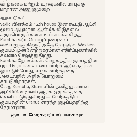
வாழ்க்கை மற்றும் உறவுகளில் மரபுக்கு
மாறான அணுகுமுறை
ேறுபாடுகள்
Vedic விளக்கம் 12th house இன் கூட்டு ஆட்சி
மூலம் ஆழமான ஆன்மீக விடுதலை
கருப்பொருள்களை உள்ளடக்குகிறது
Kumbha கர்ம பொறுப்புணர்வை
வலியுறுத்துகிறது, அதே நேரத்தில் Western
கும்பம் முன்னேற்றகரமான எதிர்ப்புணர்வில்
கவனம் செலுத்துகிறது.
Kumbha நேட்டிவ்கள், மேற்கத்திய கும்பத்தின்
புரட்சிகரமான உடனடி மாற்ற ஆர்வத்துடன்
ஒப்பிடும்போது, சமூக மாற்றத்தை
அடைவதில் அதிக பொறுமை
காட்டுகிறார்கள்.
வேத Kumbha, Shani-யின் தனித்துவமான
ஆட்சியின் மூலம் அதிக ஒழுக்கத்தை
வெளிப்படுத்துகிறது — மேற்கத்திய
கும்பத்தின் Uranus சார்ந்த குழப்பத்திற்கு
நேர்மாறாக.
கும்பம் (மேற்கத்தியம்) படிக்கவும்