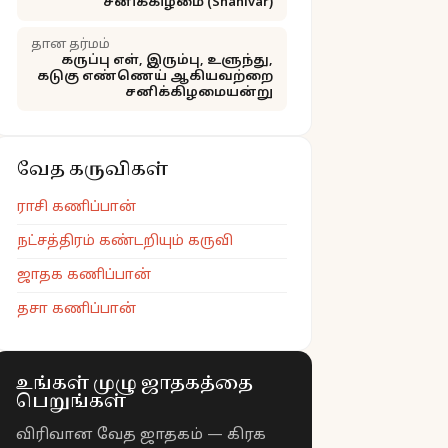
சனிக்கிழமை (Shanivar)
தான தர்மம்
கருப்பு எள், இரும்பு, உளுந்து,
கடுகு எண்ணெய் ஆகியவற்றை
சனிக்கிழமையன்று
வேத கருவிகள்
ராசி கணிப்பான்
நட்சத்திரம் கண்டறியும் கருவி
ஜாதக கணிப்பான்
தசா கணிப்பான்
உங்கள் முழு ஜாதகத்தை
பெறுங்கள்
விரிவான வேத ஜாதகம் — கிரக