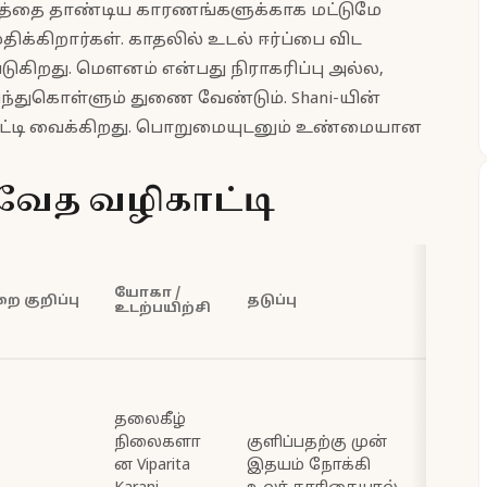
்தை தாண்டிய காரணங்களுக்காக மட்டுமே
ிக்கிறார்கள். காதலில் உடல் ஈர்ப்பை விட
டுகிறது. மௌனம் என்பது நிராகரிப்பு அல்ல,
ரிந்துகொள்ளும் துணை வேண்டும். Shani-யின்
ள் கட்டி வைக்கிறது. பொறுமையுடனும் உண்மையான
வேத வழிகாட்டி
யோகா /
 குறிப்பு
தடுப்பு
உடற்பயிற்சி
தலைகீழ்
நிலைகளா
குளிப்பதற்கு முன்
ன Viparita
இதயம் நோக்கி