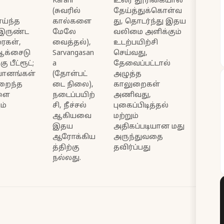
Karani
உலர் தூரிகையால்
(சுவரில்
தேய்த்துக்கொள்வ
ாய்ந்த
கால்களை
து, தொடர்ந்து இதய
 இருண்ட
மேலே
வலிமை அளிக்கும்
ைகள்,
வைத்தல்),
உடற்பயிற்சி
 ஆக்சைடு
Sarvangasan
செய்வது,
ு பீட்ரூட்;
a
தேவைப்பட்டால்
 பானங்கள்
(தோள்பட்
அழுத்த
உறைந்த
டை நிலை),
காலுறைகள்
ளை
நடைப்பயிற்
அணிவது,
ம்
சி, நீச்சல்
புகைப்பிடித்தல்
ஆகியவை
மற்றும்
இதய
அதிகப்படியான மது
ஆரோக்கிய
அருந்துவதை
த்திற்கு
தவிர்ப்பது
நல்லது.