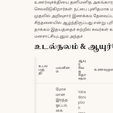
உணர்வுசக்தியை தனிமனித அகங்காரத
செலவிடுகிறார்கள். நட்பை புனிதமாக மத
முதலில் அறிவுசார் இணக்கம் தேவைப்ப
சிந்தனையில் ஆழ்ந்திருப்பது என்று பு
தாக்கம் இதயத்தைச் சுற்றில் சுவர்க
மனசாட்சியுடனும் அந்தச
உடல்நலம் & ஆயுர்
ஆயு
ர்
உடல்
பலவீன
வே
பகு
உணவுமுறை
ம்
த
தி
தோ
ஷம்
மோச
Vata
மான
disru
இரத்த
ptio
ஓட்டம்,
n
கை