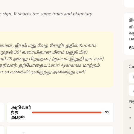
sign. It shares the same traits and planetary
இ
கி
வழ
பல
காரணமாக, இப்போது வேத சோதிடத்தில் Kumbha
மு
° முதல் 36° வரையிலான மீனம் பகுதியில்
 28 அன்று பிறந்தவர் (கும்பம் இறுதி நாட்கள்)
ரிவார். தற்போதைய Lahiri Ayanamsa மாற்றம்
ம
டல கணக்கீட்டிலிருந்து அனைத்து ராசி
ஒ
அறிவார்
ந்த
95
ஆழம்