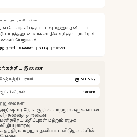
ன்றைய ராசிபலன்
ரகப் பெயர்ச்சி பகுப்பாய்வு மற்றும் தனிப்பட்ட
ிகாட்டுதலுடன் உங்கள் தினசரி கும்ப ராசி ராசி
னைப் பெறுங்கள்.
ழு ராசிபலனையும் படியுங்கள்
ேற்கத்திய இணை
மேற்கத்திய ராசி
கும்பம்
♒
ஆட்சி கிரகம்
Saturn
ற்றுமைகள்
அறிவுசார் நோக்குநிலை மற்றும் சுருக்கமான
சிந்தனைத் திறன்கள்
மனிதநேய மதிப்புகள் மற்றும் சமூக
விழிப்புணர்வு
சுதந்திரம் மற்றும் தனிப்பட்ட விடுதலையின்
தேவை