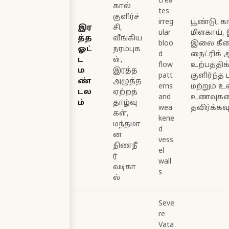
crea
கால்
tes
குளிர்ச்
irreg
பூண்டு, க
இர
சி,
ular
மிளகாய்,
த்த
வீங்கிய
bloo
இலை கீர
ஓட்
நரம்புக
d
நைட்ரிக்
ட
ள்,
flow
உற்பத்திக்க
ம
இரத்த
patt
குளிர்ந்த
ண்
அழுத்த
erns
மற்றும் 
டல
ஏற்றத்
and
உணவுக
ம்
தாழ்வு
wea
தவிர்க்கவு
கள்,
kene
மந்தமா
d
ன
vess
நிணநீ
el
ர்
wall
வடிகா
s
ல்
Seve
re
Vata