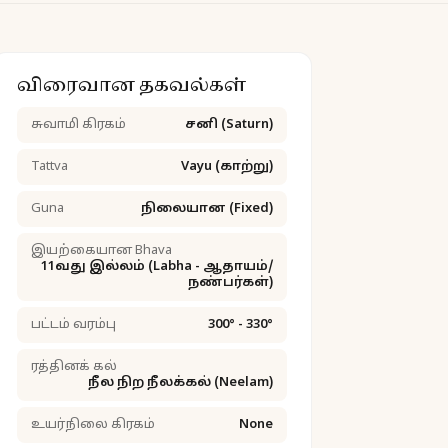
விரைவான தகவல்கள்
சுவாமி கிரகம்
சனி (Saturn)
Tattva
Vayu (காற்று)
Guna
நிலையான (Fixed)
இயற்கையான Bhava
11வது இல்லம் (Labha - ஆதாயம்/
நண்பர்கள்)
பட்டம் வரம்பு
300° - 330°
ரத்தினக் கல்
நீல நிற நீலக்கல் (Neelam)
உயர்நிலை கிரகம்
None