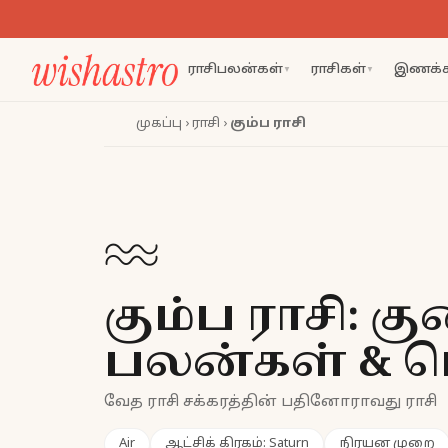
ராசிபலன்கள்
ராசிகள்
இணக்க
▼
▼
முகப்பு
›
ராசி
›
கும்ப ராசி
♒
கும்ப ராசி: க
பலன்கள் & ப
வேத ராசி சக்கரத்தின் பதினோராவது ராசி
Air
ஆட்சிக் கிரகம்:
Saturn
நிரயன முறை