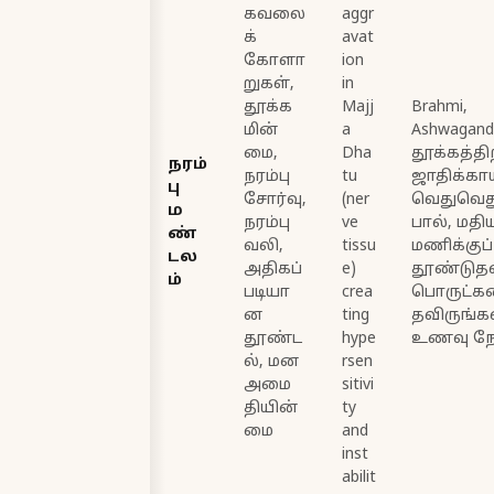
கவலை
aggr
க்
avat
கோளா
ion
றுகள்,
in
தூக்க
Majj
Brahmi,
மின்
a
Ashwagand
மை,
Dha
தூக்கத்திற
நரம்
நரம்பு
tu
ஜாதிக்காய
பு
சோர்வு,
(ner
வெதுவெத
ம
நரம்பு
ve
பால், மதிய
ண்
வலி,
tissu
மணிக்குப்
டல
அதிகப்
e)
தூண்டுதல
ம்
படியா
crea
பொருட்
ன
ting
தவிருங்கள
தூண்ட
hype
உணவு நே
ல், மன
rsen
அமை
sitivi
தியின்
ty
மை
and
inst
abilit