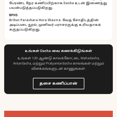
பேரண்ட நேர கணிப்பிற்காக Dasha உடன் இணைந்து
பயன்படுத்தப்படுகிறது.
BPHS
Brihat Parashara Hora Shastra. வேத சோதிடத்தின்
அடிப்படை நூல், முனிவர் பராசரருக்கு உரியதாகக்
கருதப்படுகிறது.
உங்கள் Dasha-வை கணக்கிடுங்கள்
உங்கள் 120-ஆண்டு காலக்கோட்டை Mahadasha,
Antardasha, மற்றும் Pratyantardasha காலங்கள் மற்றும்
விளக்கங்களுடன் காணுங்கள்.
தசை கணிப்பான்