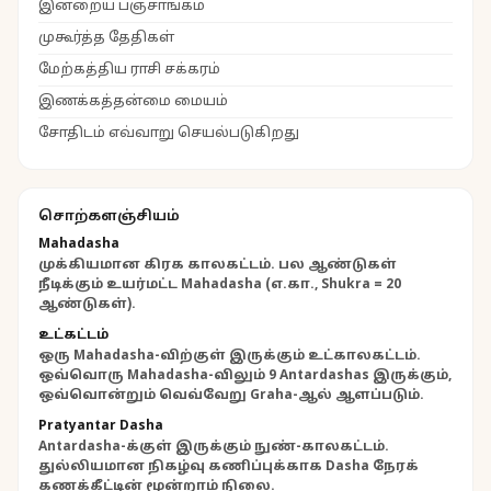
இன்றைய பஞ்சாங்கம்
முகூர்த்த தேதிகள்
மேற்கத்திய ராசி சக்கரம்
இணக்கத்தன்மை மையம்
சோதிடம் எவ்வாறு செயல்படுகிறது
சொற்களஞ்சியம்
Mahadasha
முக்கியமான கிரக காலகட்டம். பல ஆண்டுகள்
நீடிக்கும் உயர்மட்ட Mahadasha (எ.கா., Shukra = 20
ஆண்டுகள்).
உட்கட்டம்
ஒரு Mahadasha-விற்குள் இருக்கும் உட்காலகட்டம்.
ஒவ்வொரு Mahadasha-விலும் 9 Antardashas இருக்கும்,
ஒவ்வொன்றும் வெவ்வேறு Graha-ஆல் ஆளப்படும்.
Pratyantar Dasha
Antardasha-க்குள் இருக்கும் நுண்-காலகட்டம்.
துல்லியமான நிகழ்வு கணிப்புக்காக Dasha நேரக்
கணக்கீட்டின் மூன்றாம் நிலை.