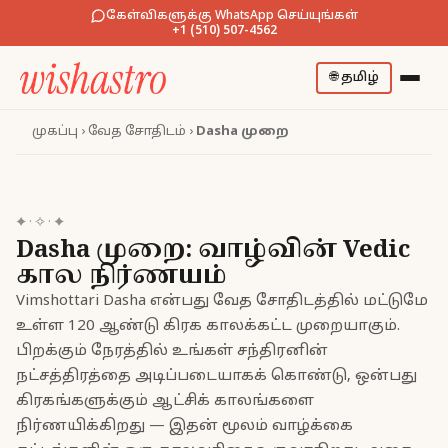
கேள்விகளுக்கு WhatsApp செய்யுங்கள்
+1 (510) 507-4562
🌐
தமிழ்
முகப்பு
›
வேத சோதிடம்
›
Dasha முறை
✦
·
✧
·
✦
Dasha முறை: வாழ்வின் Vedic
கால நிர்ணயம்
Vimshottari Dasha என்பது வேத சோதிடத்தில் மட்டுமே
உள்ள 120 ஆண்டு கிரக காலக்கட்ட முறையாகும்.
பிறக்கும் நேரத்தில் உங்கள் சந்திரனின்
நட்சத்திரத்தை அடிப்படையாகக் கொண்டு, ஒன்பது
கிரகங்களுக்கும் ஆட்சிக் காலங்களை
நிர்ணயிக்கிறது — இதன் மூலம் வாழ்க்கை