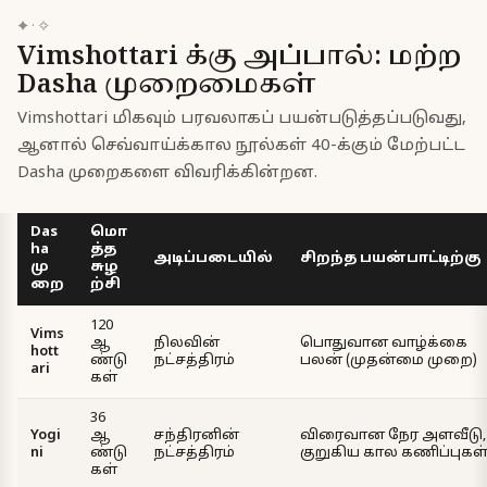
✦
·
✧
Vimshottari க்கு அப்பால்: மற்ற
Dasha முறைமைகள்
Vimshottari மிகவும் பரவலாகப் பயன்படுத்தப்படுவது,
ஆனால் செவ்வாய்க்கால நூல்கள் 40-க்கும் மேற்பட்ட
Dasha முறைகளை விவரிக்கின்றன.
Das
மொ
ha
த்த
அடிப்படையில்
சிறந்த பயன்பாட்டிற்கு
மு
சுழ
றை
ற்சி
120
Vims
ஆ
நிலவின்
பொதுவான வாழ்க்கை
hott
ண்டு
நட்சத்திரம்
பலன் (முதன்மை முறை)
ari
கள்
36
Yogi
ஆ
சந்திரனின்
விரைவான நேர அளவீடு,
ni
ண்டு
நட்சத்திரம்
குறுகிய கால கணிப்புகள
கள்