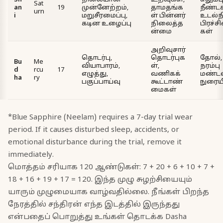
Sh
நிலையான
உறவுகள்,
எலும்ப
Sat
an
19
முன்னேற்றம்,
தாமதங்க
நீண்ட
urn
i
மறுசீரமைப்பு,
ள் பின்னர்
உடல்
கடின உழைப்பு
நிலைத்த
பிரச்
ன்மை
கள்
அறிவுசார்
தொடர்பு,
தொடர்புக
தோல்,
Bu
Me
வியாபாரம்,
ள்,
நரம்பு
d
rcu
17
எழுத்து,
வணிகக்
மண்டல
ha
ry
பகுப்பாய்வு
கூட்டாண்
நுரையீ
மைகள்
*Blue Sapphire (Neelam) requires a 7-day trial wear
period. If it causes disturbed sleep, accidents, or
emotional disturbance during the trial, remove it
immediately.
மொத்தம் சரியாக 120 ஆண்டுகள்: 7 + 20 + 6 + 10 + 7 +
18 + 16 + 19 + 17 = 120. இந்த முழு சுழற்சியையும்
யாரும் முழுமையாக வாழ்வதில்லை. நீங்கள் பிறந்த
நேரத்தில் சந்திரன் எந்த இடத்தில் இருந்தது
என்பதைப் பொறுத்து உங்கள் தொடக்க Dasha