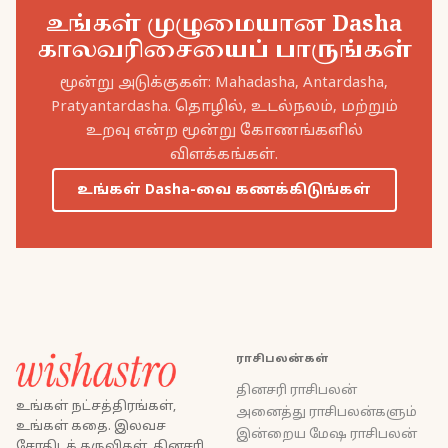
உங்கள் முழுமையான Dasha
காலவரிசையைப் பாருங்கள்
மூன்று அடுக்குகள்: Mahadasha, Antardasha,
Pratyantardasha. தொழில், உடல்நலம், மற்றும்
உறவு என்ற மூன்று கோணங்களில்
விளக்கங்கள்.
உங்கள் Dasha-வை கணக்கிடுங்கள்
ராசிபலன்கள்
தினசரி ராசிபலன்
உங்கள் நட்சத்திரங்கள்,
அனைத்து ராசிபலன்களும்
உங்கள் கதை. இலவச
இன்றைய மேஷ ராசிபலன்
சோதிடக் கருவிகள், தினசரி