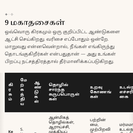
✦
·
✧
9 மகாதசைகள்
ஒவ்வொரு கிரகமும் ஒரு குறிப்பிட்ட ஆண்டுகளை
ஆட்சி செய்கிறது. வரிசை எப்போதும் ஒன்றே.
மாறுவது என்னவென்றால், நீங்கள் எங்கிருந்து
தொடங்குகிறீர்கள் என்பதுதான் — அது உங்கள்
பிறப்பு நட்சத்திரத்தால் தீர்மானிக்கப்படுகிறது.
மே
ஆ
கி
ற்
தொழில்
ண்
உறவு
உடல்
ர
க
சார்ந்த
டு
கோணங்
எச்சரி
க
த்
கருப்பொருள்
க
கள்
கை
ம்
தி
கள்
ள்
ய
ஆன்மிகத்
பற்றின்
தொழில்கள்,
மை,
மர்ம
ஆராய்ச்சி,
S.
முற்பிறவி
உடல்ந
Ke
முக்கியப்