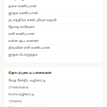
தசை கணிப்பான்
ஜாதக கணிப்பான்
நட்சத்திரம் கண்டறியும் கருவி
தோஷ ஸ்கேனர்
ராசி கணிப்பான்
லக்ன அட்டவணை
நிலவின் ராசி கணிப்பான்
ஜாதக பொருத்தம்
தொடர்புடைய பக்கங்கள்
வேத சோதிட வழிகாட்டி
27 Nakshatras
Dosha வழிகாட்டி
12 Rashis