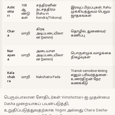
108
சந்திரனின்
Asht
இரவுப் பிறப்புகள், Rahu
ஆ
நட்சத்திரம்
otta
முக்கியத்துவம் பெறும்
ண்டு
(Rahu in
ri
ஜாதகங்கள்
கள்
Kendra/Trikona)
கிரக
Char
தொழில், துணைவர்
மாறி
அடிப்படையிலா
a
கணிப்பு
ன (Jaimini)
Nar
அடையாள
பொருள்முக வாழ்க்கை
ayan
மாறி
அடிப்படையிலா
நிகழ்வுகள்
a
ன (Jaimini)
Transit-sensitive timing
Kala
எனும் பரிவர்த்தனை-
chak
மாறி
Nakshatra Pada
உணர்திறன் நேர
ra
கணக்கீடு
பெரும்பாலான சோதிடர்கள் Vimshottari-ஐ முதன்மை
Dasha முறையாகப் பயன்படுத்தி,
உறுதிப்படுத்துவதற்காக Yogini அல்லது Chara Dasha-