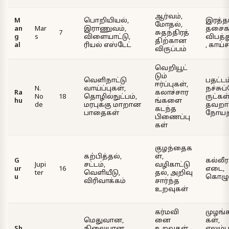
ஆர்வம்,
M
பொறியியல்,
இரத்தம
மோதல்,
an
Mar
இராணுவம்,
தசைகள
7
சுதந்திரத்
g
s
விளையாட்டு,
விபத்
திற்கான
al
ரியல் எஸ்டேட்
, காய்ச
விருப்பம்
வெறியூட்
டும்
வெளிநாட்டு
பதட்டம
ஈர்ப்புகள்,
N.
வாய்ப்புகள்,
நச்சு
Ra
கலாச்சார
No
18
தொழில்நுட்பம்,
ருட்கள்
hu
ங்களை
de
மரபுக்கு மாறான
தவற
கடந்த
பாதைகள்
நோயற
பிணைப்பு
கள்
குழந்தைக
கற்பித்தல்,
ள்,
G
கல்லீர
Jupi
சட்டம்,
வழிகாட்டு
ur
16
எடை,
ter
வெளியீடு,
தல், அறிவு
u
கொழுப
விரிவாக்கம்
சார்ந்த
உறவுகள்
கர்மவி
முழங்
மெதுவான,
னை
கள்,