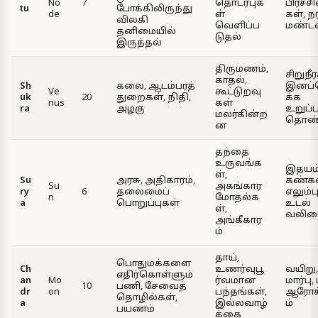
No
7
தொடர்புக
பிரச்
tu
போக்கிலிருந்து
de
ள்
கள், நர
விலகி
வெளிப்ப
மண்ட
தனிமையில்
டுதல்
இருத்தல்
திருமணம்,
சிறுநீர
காதல்,
Sh
கலை, ஆடம்பரத்
இனப்
Ve
கூட்டுறவு
uk
20
துறைகள், நிதி,
க்க
nus
கள்
ra
அழகு
உறுப்ப
மலர்கின்ற
தொண
ன
தந்தை
உருவங்க
இதயம்
ள்,
Su
அரசு, அதிகாரம்,
கண்கள
Su
அகங்கார
ry
6
தலைமைப்
எலும்ப
n
மோதல்க
a
பொறுப்புகள்
உடல்
ள்,
வலிம
அங்கீகார
ம்
தாய்,
பொதுமக்களை
Ch
உணர்வுபூ
வயிறு,
எதிர்கொள்ளும்
an
Mo
ர்வமான
மார்பு
10
பணி, சேவைத்
dr
on
பந்தங்கள்,
ஆரோக
தொழில்கள்,
a
இல்லவாழ்
ம்
பயணம்
க்கை