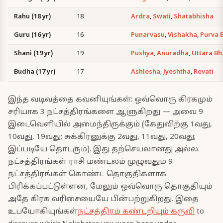
Rahu (18 yr)
18
Ardra
,
Swati
,
Shatabhisha
Guru (16 yr)
16
Punarvasu
,
Vishakha
,
Purva 
Shani (19 yr)
19
Pushya
,
Anuradha
,
Uttara B
Budha (17 yr)
17
Ashlesha
,
Jyeshtha
,
Revati
இந்த வடிவத்தை கவனியுங்கள்: ஒவ்வொரு கிரகமும்
சரியாக 3 நட்சத்திரங்களை ஆளுகிறது — அவை 9
இடைவெளியில் அமைந்திருக்கும் (கேதுவிற்கு 1வது,
10வது, 19வது; சுக்கிரனுக்கு 2வது, 11வது, 20வது;
இப்படியே தொடரும்). இது தற்செயலானது அல்ல.
நட்சத்திரங்கள் ராசி மண்டலம் முழுவதும் 9
நட்சத்திரங்கள் கொண்ட தொகுதிகளாக
பிரிக்கப்பட்டுள்ளன, மேலும் ஒவ்வொரு தொகுதியும்
அதே கிரக வரிசையையே பின்பற்றுகிறது. இதை
உபயோகியுங்கள்
நட்சத்திரம் கண்டறியும் கருவி
to