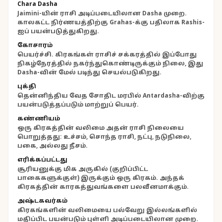
Chara Dasha
Jaimini-யின் ராசி அடிப்படையிலான Dasha முறை.
காலகட்ட நிர்ணயத்திற்கு Grahas-க்கு பதிலாக Rashis-
ஐப் பயன்படுத்துகிறது.
கோசாரம்
பெயர்ச்சி. கிரகங்கள் ராசிச் சக்கரத்தில் இப்போது
நிகழ்நேரத்தில் நகர்ந்துகொண்டிருக்கும் நிலை, இது
Dasha-வின் மேல் படிந்து செயல்படுகிறது.
புக்தி
தென்னிந்திய வேத சோதிட மரபில் Antardasha-விற்கு
பயன்படுத்தப்படும் மாற்றுப் பெயர்.
கண்ணியம்
ஒரு கிரகத்தின் வலிமை அதன் ராசி நிலையை
பொறுத்தது: உச்சம், சொந்த ராசி, நட்பு, நடுநிலை,
பகை, அல்லது நீசம்.
எரிக்கப்பட்டது
சூரியனுக்கு மிக அருகில் (குறிப்பிட்ட
பாகைகளுக்குள்) இருக்கும் ஒரு கிரகம். அந்தக்
கிரகத்தின் காரகத்துவங்களை பலவீனமாக்கும்.
அஷ்டகவர்கம்
கிரகங்களின் வலிமையை பல்வேறு இல்லங்களில்
மதிப்பிட பயன்படும் புள்ளி அடிப்படையிலான முறை.