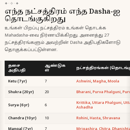
✦
·
✧
·
✦
எந்த நட்சத்திரம் எந்த Dasha-ஐ
தொடங்குகிறது
உங்கள் பிறப்பு நட்சத்திரம் உங்கள் தொடக்க
Mahadasha-வை நிர்ணயிக்கிறது. அனைத்து 27
நட்சத்திரங்களும் அவற்றின் Dasha அதிபதிகளோடு
தொகுக்கப்பட்டுள்ளன.
தசை
ஆண்டுக
நட்சத்திரங்கள் (தொடங்
அதிபதி
ள்
Ketu (7 yr)
7
Ashwini
,
Magha
,
Moola
Shukra (20 yr)
20
Bharani
,
Purva Phalguni
,
Pur
Krittika
,
Uttara Phalguni
,
Utt
Surya (6 yr)
6
Ashadha
Chandra (10 yr)
10
Rohini
,
Hasta
,
Shravana
Mangal (7 yr)
7
Mrigashira
,
Chitra
,
Dhanisht