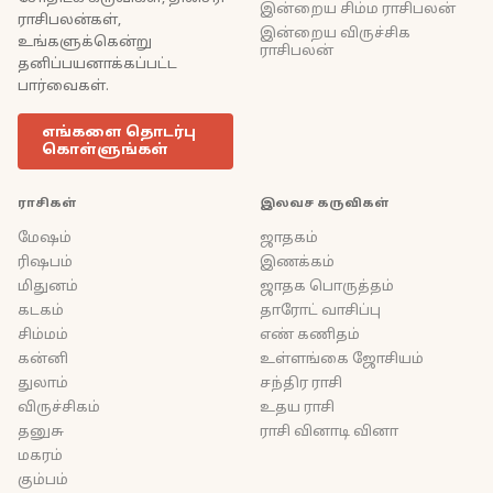
இன்றைய சிம்ம ராசிபலன்
ராசிபலன்கள்,
இன்றைய விருச்சிக
உங்களுக்கென்று
ராசிபலன்
தனிப்பயனாக்கப்பட்ட
பார்வைகள்.
எங்களை தொடர்பு
கொள்ளுங்கள்
ராசிகள்
இலவச கருவிகள்
மேஷம்
ஜாதகம்
ரிஷபம்
இணக்கம்
மிதுனம்
ஜாதக பொருத்தம்
கடகம்
தாரோட் வாசிப்பு
சிம்மம்
எண் கணிதம்
கன்னி
உள்ளங்கை ஜோசியம்
துலாம்
சந்திர ராசி
விருச்சிகம்
உதய ராசி
தனுசு
ராசி வினாடி வினா
மகரம்
கும்பம்