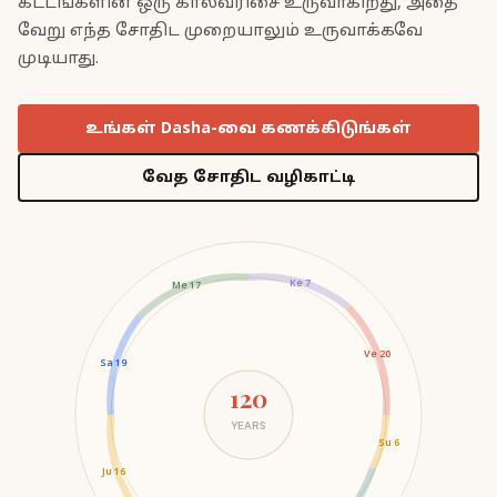
கட்டங்களின் ஒரு காலவரிசை உருவாகிறது, அதை
வேறு எந்த சோதிட முறையாலும் உருவாக்கவே
முடியாது.
உங்கள் Dasha-வை கணக்கிடுங்கள்
வேத சோதிட வழிகாட்டி
Ke 7
Me 17
Ve 20
Sa 19
120
YEARS
Su 6
Ju 16