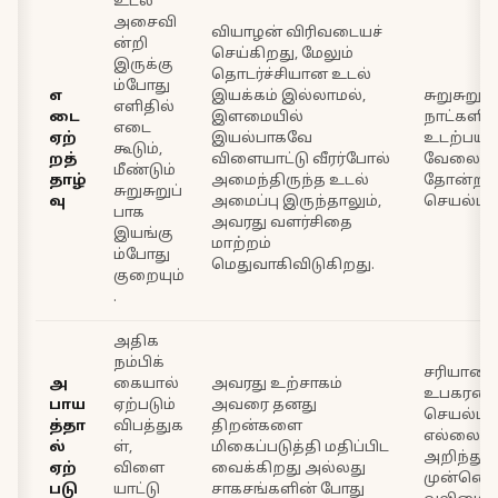
உடல்
அசைவி
வியாழன் விரிவடையச்
ன்றி
செய்கிறது, மேலும்
இருக்கு
தொடர்ச்சியான உடல்
ம்போது
எ
இயக்கம் இல்லாமல்,
சுறுசுறுப
எளிதில்
டை
இளமையில்
நாட்களில
எடை
ஏற்
இயல்பாகவே
உடற்பயிற
கூடும்,
றத்
விளையாட்டு வீரர்போல்
வேலையை
மீண்டும்
தாழ்
அமைந்திருந்த உடல்
தோன்றாத
சுறுசுறுப்
வு
அமைப்பு இருந்தாலும்,
செயல்பா
பாக
அவரது வளர்சிதை
இயங்கு
மாற்றம்
ம்போது
மெதுவாகிவிடுகிறது.
குறையும்
.
அதிக
நம்பிக்
சரியான
அ
கையால்
அவரது உற்சாகம்
உபகரணங
பாய
ஏற்படும்
அவரை தனது
செயல்படு
த்தா
விபத்துக
திறன்களை
எல்லை
ல்
ள்,
மிகைப்படுத்தி மதிப்பிட
அறிந்து
ஏற்
விளை
வைக்கிறது அல்லது
முன்னெச
படு
யாட்டு
சாகசங்களின் போது