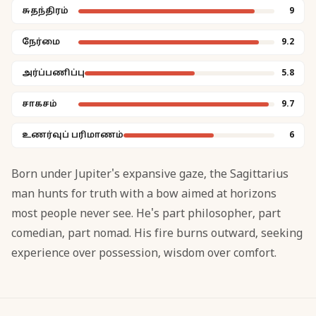
சுதந்திரம்
9
நேர்மை
9.2
அர்ப்பணிப்பு
5.8
சாகசம்
9.7
உணர்வுப் பரிமாணம்
6
Born under Jupiter's expansive gaze, the Sagittarius
man hunts for truth with a bow aimed at horizons
most people never see. He's part philosopher, part
comedian, part nomad. His fire burns outward, seeking
experience over possession, wisdom over comfort.