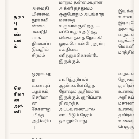
மாறும் தன்மையுள்ள
அமைதி
அக்னி தத்துவம்
இயக்கத்
யின்மை,
ஒருபோதும் அடங்காத
நரம்
உள்ளடக்க
தூக்கமி
மனதை
பு
இரவு நே
ன்மை,
உருவாக்குகிறது —
ம
அமைதிப்ப
மனரீதி
எப்போதும் அடுத்த
ண்
வழக்கம
யாக
விஷயத்தை நோக்கி
டல
பழக்கங்க
நிலைப்ப
ஓடிக்கொண்டே, நரம்பு
ம்
மெக்னீசிய
டுவதில்
சக்தியை
மாத்திரை
சிரமம்
எரித்துக்கொண்டே
இருக்கும்.
ஒழுங்கற்
வழக்கம
ற
சாகித்தரியஸ்
நேரங்கள்
உணவுப்
ஆண்களில் பித்த
குளிர்ச்ச
செ
பழக்கம்,
தோஷம் அதிகமாக
உணவுகள
ரிமா
செரிமா
இருக்கும், குறிப்பாக
அதிகப்ப
ன
ன
நிறைந்த
மசாலா மற
அக்
கோளாறு
அட்டவணையால்
உணவுக
னி
, பித்த
சாப்பிடும் நேரம்
தவிர்க்கவு
அதிகரிப்
தவறும்போது.
உணவுக்கு
பு
பெருஞ்சீர