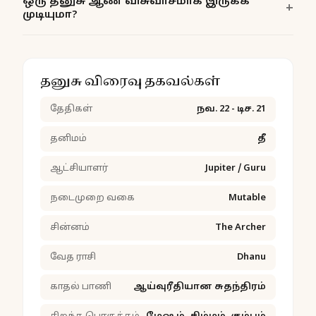
ஒரு தனுசு ஆண் விசுவாசமாக இருக்க
முடியுமா?
தனுசு விரைவு தகவல்கள்
தேதிகள்
நவ. 22 - டிச. 21
தனிமம்
தீ
ஆட்சியாளர்
Jupiter / Guru
நடைமுறை வகை
Mutable
சின்னம்
The Archer
வேத ராசி
Dhanu
காதல் பாணி
ஆய்வுரீதியான சுதந்திரம்