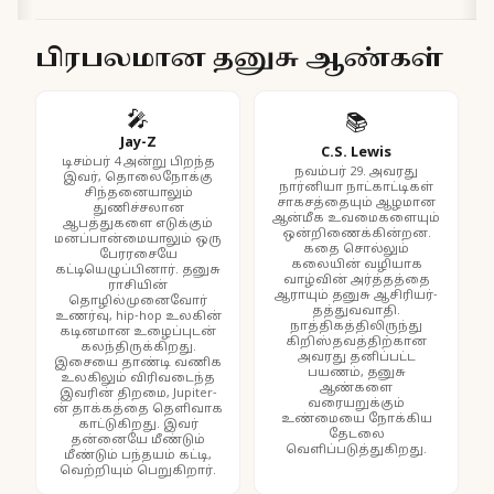
பிரபலமான தனுசு ஆண்கள்
🎤
📚
Jay-Z
C.S. Lewis
டிசம்பர் 4 அன்று பிறந்த
நவம்பர் 29. அவரது
இவர், தொலைநோக்கு
நார்னியா நாட்காட்டிகள்
சிந்தனையாலும்
சாகசத்தையும் ஆழமான
துணிச்சலான
ஆன்மீக உவமைகளையும்
ஆபத்துகளை எடுக்கும்
ஒன்றிணைக்கின்றன.
மனப்பான்மையாலும் ஒரு
கதை சொல்லும்
பேரரசையே
கலையின் வழியாக
கட்டியெழுப்பினார். தனுசு
வாழ்வின் அர்த்தத்தை
ராசியின்
ஆராயும் தனுசு ஆசிரியர்-
தொழில்முனைவோர்
தத்துவவாதி.
உணர்வு, hip-hop உலகின்
நாத்திகத்திலிருந்து
கடினமான உழைப்புடன்
கிறிஸ்தவத்திற்கான
கலந்திருக்கிறது.
அவரது தனிப்பட்ட
இசையை தாண்டி வணிக
பயணம், தனுசு
உலகிலும் விரிவடைந்த
ஆண்களை
இவரின் திறமை, Jupiter-
வரையறுக்கும்
ன் தாக்கத்தை தெளிவாக
உண்மையை நோக்கிய
காட்டுகிறது. இவர்
தேடலை
தன்னையே மீண்டும்
வெளிப்படுத்துகிறது.
மீண்டும் பந்தயம் கட்டி,
வெற்றியும் பெறுகிறார்.