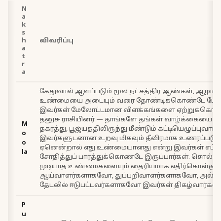
N
a
k
s
h
விவரிப்பு
a
t
r
a
கேதுவால் ஆளப்படும் மூல நட்சத்திர ஆண்கள், ஆழம
உண்மையை அடையும் வரை தோண்டிக்கொண்டே போவா
இவர்கள் மேலோட்டமான விளக்கங்களை ஏற்றுக்கொள்ள
தனுசு ராசியினர் — தாங்களே தங்கள் வாழ்க்கையை 
M
தகர்த்து, பூஜ்யத்திலிருந்து மீண்டும் கட்டியெழுப்புவார்க
o
இவர்களுடனான உறவு மிகவும் தீவிரமாக உணரப்படும்
o
ஏனென்றால் எது உண்மையானது என்று இவர்கள் எப்ப
la
சோதித்துப் பார்த்துக்கொண்டே இருப்பார்கள். சொல்
முடியாத உண்மைகளையும் தைரியமாக எதிர்கொள்ளும்
ஆய்வாளர்களாகவோ, துப்பறிவாளர்களாகவோ, அல்லத
தேடலில் ஈடுபட்டவர்களாகவோ இவர்கள் திகழ்வார்கள்.
P
u