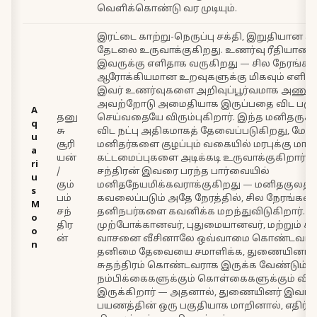
வெளிக்கொண்டு வர முடியும்.
இரட்டை காற்று-நெருப்பு சக்தி, இறுதியான சு
தேடலை உருவாக்குகிறது. உணர்வு ரீதியான 
இவருக்கு எளிதாக வருகிறது — சில நேரங்கள
ஆரோக்கியமான உறவுகளுக்கு மிகவும் எளிதா
இவர் உணர்வுகளை அறிவுப்பூர்வமாக அணுகுக
அவற்றோடு அமைதியாக இருப்பதை விட பகுப்
A
தனு
செய்வதையே விரும்புகிறார். இந்த மனிதருக
q
சு
விட நட்பு அதிகமாகத் தேவைப்படுகிறது, மேலு
u
சூரி
மனிதர்களை குழப்பும் வகையில் மரபுக்கு ம
a
யன்
கட்டமைப்புகளை அடிக்கடி உருவாக்குகிறார். கு
ri
/
சந்திரன் இவரை பரந்த பார்வையில்
u
கும்
மனிதநேயமிக்கவராக்குகிறது — மனிதகுலத்
s
பம்
கவலைப்படும் அதே நேரத்தில், சில நேரங்களி
M
சந்
தனிநபர்களை கவனிக்க மறந்துவிடுகிறார். இ
o
திர
முற்போக்கானவர், புதுமையானவர், மற்றும் கட்ட
o
ன்
வாசனை வீசினாலே ஒவ்வாமை கொண்டவர். 
n
தனிமை தேவையை சமாளிக்க, துணையினர்
சுதந்திரம் கொண்டவராக இருக்க வேண்டும்.
நம்பிக்கைகளுக்கும் கொள்கைகளுக்கும் வி
இருக்கிறார் — அதனால், துணையினர் இவர
பயணத்தின் ஒரு பகுதியாக மாறினால், எதிர்ப