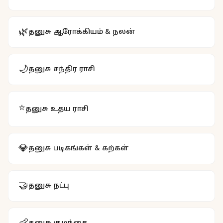
🌿
தனுசு
ஆரோக்கியம் & நலன்
🌙
தனுசு
சந்திர ராசி
⭐
தனுசு
உதய ராசி
💎
தனுசு
படிகங்கள் & கற்கள்
🤝
தனுசு
நட்பு