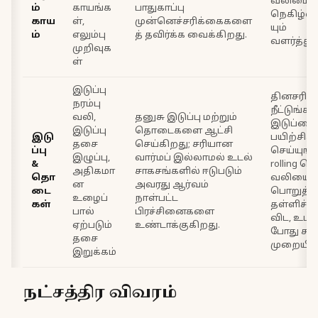
வலிமைய
ம்
காயங்க
பாதுகாப்பு
நெகிழ்வ
காய
ள்,
முன்னெச்சரிக்கைகளை
யும்
ம்
எலும்பு
த் தவிர்க்க வைக்கிறது.
வளர்த்த
முறிவுக
ள்
இடுப்பு
தினசரி 
நரம்பு
நீட்டுங்கள
வலி,
தனுசு இடுப்பு மற்றும்
இடுப்பை 
இடுப்பு
தொடைகளை ஆட்சி
இடு
பயிற்சி
தசை
செய்கிறது; சரியான
ப்பு
செய்யுங்க
இழுப்பு,
வார்மப் இல்லாமல் உடல்
&
rolling செ
அதிகமா
சாகசங்களில் ஈடுபடும்
தொ
வலியை
ன
அவரது ஆர்வம்
டை
பொறுத்த
உழைப்
நாள்பட்ட
கள்
தள்ளிச்
பால்
பிரச்சினைகளை
விட, உடற்
ஏற்படும்
உண்டாக்குகிறது.
போது சர
தசை
முறையில்
இறுக்கம்
நட்சத்திர விவரம்