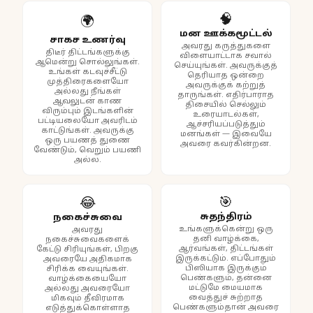
🧠
🌍
மன ஊக்கமூட்டல்
சாகச உணர்வு
அவரது கருத்துகளை
திடீர் திட்டங்களுக்கு
விளையாட்டாக சவால்
ஆமென்று சொல்லுங்கள்.
செய்யுங்கள். அவருக்குத்
உங்கள் கடவுச்சீட்டு
தெரியாத ஒன்றை
முத்திரைகளையோ
அவருக்குக் கற்றுத்
அல்லது நீங்கள்
தாருங்கள். எதிர்பாராத
ஆவலுடன் காண
திசையில் செல்லும்
விரும்பும் இடங்களின்
உரையாடல்கள்,
பட்டியலையோ அவரிடம்
ஆச்சரியப்படுத்தும்
காட்டுங்கள். அவருக்கு
மனங்கள் — இவையே
ஒரு பயணத் துணை
அவரை கவர்கின்றன.
வேண்டும், வெறும் பயணி
அல்ல.
🎯
😂
சுதந்திரம்
நகைச்சுவை
உங்களுக்கென்று ஒரு
அவரது
தனி வாழ்க்கை,
நகைச்சுவைகளைக்
ஆர்வங்கள், திட்டங்கள்
கேட்டு சிரியுங்கள், பிறகு
இருக்கட்டும். எப்போதும்
அவரையே அதிகமாக
பிஸியாக இருக்கும்
சிரிக்க வையுங்கள்.
பெண்களும், தன்னை
வாழ்க்கையையோ
மட்டுமே மையமாக
அல்லது அவரையோ
வைத்துச் சுற்றாத
மிகவும் தீவிரமாக
பெண்களும்தான் அவரை
எடுத்துக்கொள்ளாத