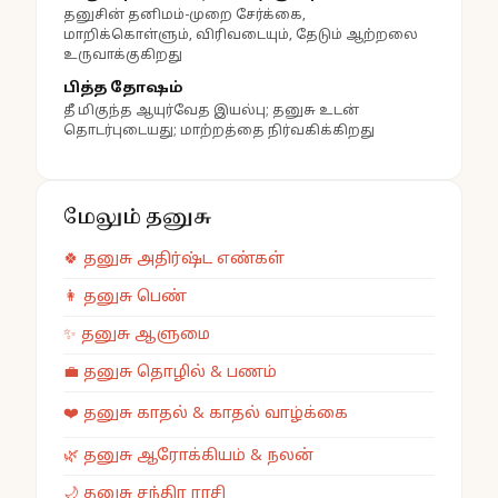
தனுசின் தனிமம்-முறை சேர்க்கை,
மாறிக்கொள்ளும், விரிவடையும், தேடும் ஆற்றலை
உருவாக்குகிறது
பித்த தோஷம்
தீ மிகுந்த ஆயுர்வேத இயல்பு; தனுசு உடன்
தொடர்புடையது; மாற்றத்தை நிர்வகிக்கிறது
மேலும் தனுசு
🍀
தனுசு
அதிர்ஷ்ட எண்கள்
👩
தனுசு
பெண்
✨
தனுசு
ஆளுமை
💼
தனுசு
தொழில் & பணம்
❤️
தனுசு
காதல் & காதல் வாழ்க்கை
🌿
தனுசு
ஆரோக்கியம் & நலன்
🌙
தனுசு
சந்திர ராசி