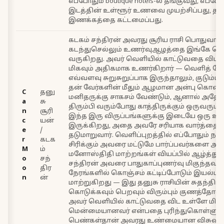
எப்போதும் boutique hotels-ல் தங்குவது, எப்போ
இடத்தின் உள்ளூர் உணவை முயற்சிப்பது, தன
இணக்கத்தை கட்டமைப்பது.
கடகம் சந்திரன் அவரது சூரிய ராசி பொதுவாக
கடந்துசெல்லும் உணர்வுஆழத்தை இங்கே க
வருகிறது. அவர் வெளியில் காட்டுவதை விட உ
மிகவும் அதிகமாக உணர்கிறார் — வெளித் தோ
எவ்வளவு சுறுசுறுப்பாக இருந்தாலும், குடும்பத்
தன் வேர்களின் மீதும் ஆழமான அன்பு கொண்ட
C
தனு
மனிதருக்கு சாகசம் வேண்டும், ஆனால் அதே ந
a
சு
திரும்பி வரும்போது காத்திருக்கும் ஒருவரும்
n
சூரி
இந்த இரு விருப்பங்களுக்கு இடையே ஒரு உள
c
யன்
இருக்கிறது, அதை அவரே சரியாக வார்த்தை
e
/
தடுமாறுவார். வெளிப்புறத்தில் எப்போதும் ந
r
கடக
சிரிக்கும் அவரை மட்டுமே பார்ப்பவர்களை அவ
M
ம்
மனோஸ்திதி மாற்றங்கள் வியப்பில் ஆழ்த்தும்
o
சந்
சந்திரன் அவரை பாதுகாப்புணர்வு மிகுந்தவரா
o
திர
நேரங்களில் கொஞ்சம் கட்டிப்போடும் இயல்ப
n
ன்
மாற்றுகிறது — இது தனுசு ராசியின் சுதந்திரம
கொடுக்கவும் பெறவும் விரும்பும் குணத்தோடு
அவர் வெளியில் காட்டுவதை விட உள்ளே மிகவ
மென்மையானவர் என்பதை புரிந்துகொள்ளும
பெண்கள்தான் அவரது உண்மையான விசுவா