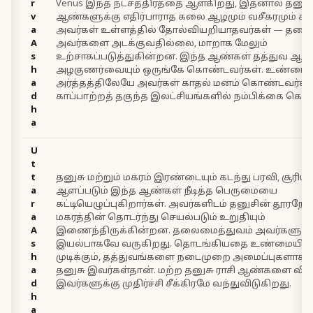
r
Venus இந்த நட்சத்திரத்தை ஆள்கிறது, இதனால் தனுசு
v
ஆண்களுக்கு எதிர்பாராத கலை ஆழமும் வசீகரமும் க
a
அவர்கள் உள்ளத்தில் தோல்வியறியாதவர்கள் — தடை
A
அவர்களை அடக்குவதில்லை, மாறாக மேலும்
s
உற்சாகப்படுத்துகின்றன. இந்த ஆண்கள் தத்துவ ஆர்
h
அழகுணர்வையும் ஒருங்கே கொண்டவர்கள். உண்ம
a
அர்த்தத்திலேயே அவர்கள் காதல் மனம் கொண்டவர்கள
d
காப்பாற்றத் தகுந்த இலட்சியங்களில் நம்பிக்கை கொ
h
a
U
t
t
தனுசு மற்றும் மகரம் இரண்டையும் கடந்து பரவி, சூரிய
a
ஆளப்படும் இந்த ஆண்கள் நீடித்த பெருமையை
r
கட்டியெழுப்புகிறார்கள். அவர்களிடம் தனுசின் தூரநோக்
a
மகரத்தின் தொடர்ந்து செயல்படும் உறுதியும்
A
இணைந்திருக்கின்றன. தலைமைத்துவம் அவர்களுக்
s
இயல்பாகவே வருகிறது. தொடங்கியதை உண்மையி
h
முடிக்கும், தத்துவங்களை நடைமுறை அமைப்புகளாக மா
a
தனுசு இவர்கள்தான். மற்ற தனுசு ராசி ஆண்களை விட
d
இவர்களுக்கு முதிர்ச்சி சீக்கிரமே வந்துவிடுகிறது.
h
a