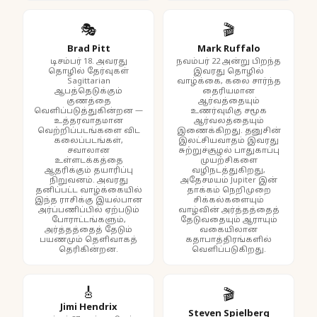
🎭
🎬
Brad Pitt
Mark Ruffalo
டிசம்பர் 18. அவரது
நவம்பர் 22 அன்று பிறந்த
தொழில் தேர்வுகள்
இவரது தொழில்
Sagittarian
வாழ்க்கை, கலை சார்ந்த
ஆபத்தெடுக்கும்
தைரியமான
குணத்தை
ஆர்வத்தையும்
வெளிப்படுத்துகின்றன —
உணர்வுமிகு சமூக
உத்தரவாதமான
ஆர்வலத்தையும்
வெற்றிப்படங்களை விட
இணைக்கிறது. தனுசின்
கலைப்படங்கள்,
இலட்சியவாதம் இவரது
சவாலான
சுற்றுச்சூழல் பாதுகாப்பு
உள்ளடக்கத்தை
முயற்சிகளை
ஆதரிக்கும் தயாரிப்பு
வழிநடத்துகிறது,
நிறுவனம். அவரது
அதேசமயம் Jupiter இன்
தனிப்பட்ட வாழ்க்கையில்
தாக்கம் நெறிமுறை
இந்த ராசிக்கு இயல்பான
சிக்கல்களையும்
அர்ப்பணிப்பில் ஏற்படும்
வாழ்வின் அர்த்தத்தைத்
போராட்டங்களும்,
தேடுவதையும் ஆராயும்
அர்த்தத்தைத் தேடும்
வகையிலான
பயணமும் தெளிவாகத்
கதாபாத்திரங்களில்
தெரிகின்றன.
வெளிப்படுகிறது.
🎸
🎬
Jimi Hendrix
Steven Spielberg