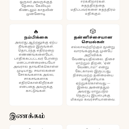
ஈர்க்கிறார்கள்.
ஒருவர் அவருக்குத்
சுதந்திரத்தை
தேவை. கேலியும்
மதிப்பவர்களை சுதந்திரம்
கிண்டலும் காதலின்
மதிக்கும்.
முன்னோடி.
🔥
🎲
நம்பிக்கை
தன்னிச்சையான
செயல்கள்
அவரது ஆற்றலுக்கு ஏற்ப
நீங்களும் இருங்கள்.
எல்லாவற்றிற்கும் மூன்று
தொடர்ந்த எதிர்மறை
வாரங்களுக்கு முன்பே
எண்ணங்களையோ,
அறிவிக்க
பாதிக்கப்பட்டவர் போன்ற
வேண்டியதில்லை. திசை
மனப்பான்மையையோ
மாற்றும் திறன், 'ஏன்
அவரால் தாங்கிக்கொள்ள
வேண்டாம்?' என்று
முடியாது. சவால்களை
கேட்காமல் இருப்பது,
சோகங்களாக அல்ல,
நிச்சயமற்ற தன்மையை
சாகசங்களாக
மகிழ்ச்சியாக
எதிர்கொள்கிறீர்கள்
ஏற்றுக்கொள்வது —
என்பதை அவருக்கு
இவை அனைத்தும்
காட்டுங்கள்.
அவரது மாறுபடும்
நெருப்பு இயல்புக்கு
மிகவும் கவர்ச்சியானவை.
இணக்கம்