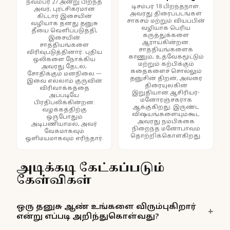
நவம்பர் 27 அன்று பிறந்த
டிசம்பர் 18 பிறந்தநாள்.
அவர், புரட்சிகரமான
அவரது திரைப்படங்கள்
கிட்டார் இசையின்
சாகசம் மற்றும் வியப்பின்
வழியாக தனது தனுசு
வழியாக பெரிய
தீயை வெளிப்படுத்தி,
கருத்துக்களை
இசையின்
ஆராய்கின்றன.
சாத்தியங்களை
சாத்தியங்களைக்
விரிவுபடுத்தினார். புதிய
காணும், உத்வேகமூட்டும்
ஒலிகளை நோக்கிய
மற்றும் கற்பிக்கும்
அவரது தேடல்,
கதைகளைச் சொல்லும்
சோதிக்கும் மனநிலை —
தனுசின் திறன், அவரை
இவை எல்லாம் குருவின்
திரையுலகின்
விரிவாக்கத்தை
இறுதியான ஆசிரியர்-
அப்படியே
மனோரஞ்சகராக
பிரதிபலிக்கின்றன.
ஆக்குகிறது. இருண்ட
வழக்கத்திற்கு
விஷயங்களையும்கூட
ஒருபோதும்
அவரது நம்பிக்கை
அடிபணியாமல், அவர்
நிறைந்த மனோபாவம்
வேகமாகவும்
தொற்றிக்கொள்கிறது.
ஒளிமயமாகவும் எரிந்தார்.
அடிக்கடி கேட்கப்படும்
கேள்விகள்
ஒரு தனுசு ஆண் உங்களை விரும்புகிறார்
என்று எப்படி அறிந்துகொள்வது?