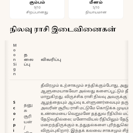
கும்பம்
மீனம்
9/10
5/10
சிறப்பானது
நியாயமான
நிலவு ராசி இடைவினைகள்
M
o
o
த
n
லை
விவரிப்பு
Si
ப்பு
g
n
தீவிரமும் உற்சாகமும் சந்திக்கும்போது, அது கவ
ஆளுமையாகவோ அல்லது களைப்பூட்டும் தீ
மாறுகிறது. விருச்சிக ராசி நிலவு அவருக்கு 
S
ஆழத்தையும் ஆய்வு உள்ளுணர்வையும் தருகி
தனு
c
அவரின் சூரிய ராசி மட்டுமே கொடுக்க முடியாத
சு
o
உண்மையை வெறுமனே தத்துவ ரீதியில் மட்டு
சூரி
r
தேடுவதில்லை; மனோவியல் ரீதியிலும் தேடுகி
யன்
p
மறைந்திருக்கும் உந்துதல்களை புரிந்துகொ
/
i
விரும்புகிறார். இந்தக் கலவை சாகசமும் சி