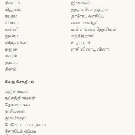
ரிஷபம்
இணக்கம்
மிதுனம்
ஜாதக பொருத்தம்
கடகம்
தாரோட் வாசிப்பு
சிம்மம்
எண் கணிதம்
கன்னி
உள்ளங்கை ஜோசியம்
துலாம்
சந்திர ராசி
விருச்சிகம்
உதய ராசி
தனுசு
ராசி வினாடி வினா
மகரம்
கும்பம்
மீனம்
வேத சோதிடம்
பஞ்சாங்கம்
நட்சத்திரங்கள்
தோஷங்கள்
ராசிபலன்
முகூர்த்தம்
மேலோட்டப் பார்வை
சோதிடம் எப்படி