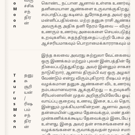
விரு
o
கொண்ட, நட்பான ஆனால் உள்ளக உணர்வுகளில
ச்சிக
M
தனிமையான ஆண்களை உருவாக்குகிறது. ந
சந்
o
சம்பாதிப்பது கடினம். துரோகத்தை அவர் ஒரு
திர
o
மன்னிப்பதில்லை. மற்ற தனுசு ராசி ஆண்கள
ன்
n
அவருக்கு அதிக தனி நேரம் தேவை — விருச்ச
உணரும் உணர்வு அலைகளை செயல்படுத்தி
உறவுகளில், சுதந்திரத்தைப் பற்றி பேசும் அவர்
ஆச்சரியமாகவும் பொறாமைக்காரராகவும் மாறி
இந்த கலவை அவரது சுற்றுலா வேட்கையை 
ஒரு இணக்கம் மற்றும் புலன் இன்பத்தின் தே
நிலைப்படுத்துகிறது. அவர் இன்னும் சாகசங
நாடுகிறார், ஆனால் திரும்பி வர ஒரு அழகா
T
தனு
வேண்டும் என்று விரும்புகிறார். ரிஷபம் சந்
a
சு
வழக்கமான தனுசு ஆண்களை விட உணர்வுரீ
u
சூரி
நம்பகமானவராக ஆக்குகிறது — உறவுகளில்
r
யன்
சீரியஸ்னஸின் முதல் அறிகுறியிலேயே ஓடிப்
u
/
வாய்ப்பு குறைவு. உணவு, இசை, உடல் தொடர
s
ரிஷ
இன்னும் முக்கியமாகின்றன. ஆனால் அவரது ந
M
பம்
தன்மையின் புதுமை தேவைக்கும், மண் தன்ம
o
சந்
முன்கணிக்கக்கூடிய தேவைக்கும் இடையே ஒரு
o
திர
உள்ளது. இதை அவர் தன் சாகசங்களைச் சுற
n
ன்
வழக்கங்களை உருவாக்குவதன் மூலம் சமாளிக