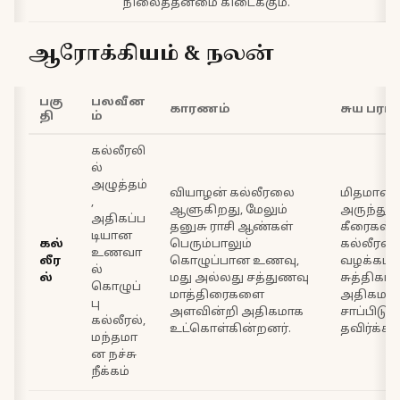
நிலைத்தன்மை கிடைக்கும்.
ஆரோக்கியம் & நலன்
பகு
பலவீன
காரணம்
சுய பராம
தி
ம்
கல்லீரலி
ல்
அழுத்தம்
வியாழன் கல்லீரலை
மிதமான 
,
ஆளுகிறது, மேலும்
அருந்துத
அதிகப்ப
தனுசு ராசி ஆண்கள்
கீரைகள்; mi
டியான
கல்
பெரும்பாலும்
கல்லீரலை
உணவா
லீர
கொழுப்பான உணவு,
வழக்கம
ல்
ல்
மது அல்லது சத்துணவு
சுத்திகரிப
கொழுப்
மாத்திரைகளை
அதிகமா
பு
அளவின்றி அதிகமாக
சாப்பிட
கல்லீரல்,
உட்கொள்கின்றனர்.
தவிர்க்கவ
மந்தமா
ன நச்சு
நீக்கம்