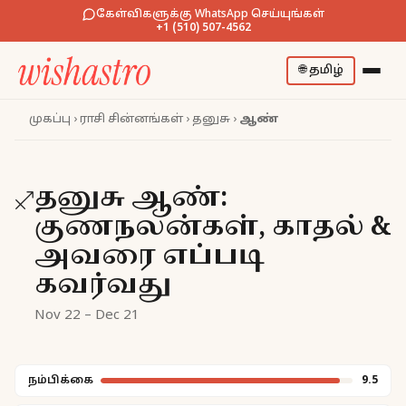
கேள்விகளுக்கு WhatsApp செய்யுங்கள்
+1 (510) 507-4562
🌐
தமிழ்
முகப்பு
›
ராசி சின்னங்கள்
›
தனுசு
›
ஆண்
தனுசு ஆண்:
♐
குணநலன்கள், காதல் &
அவரை எப்படி
கவர்வது
Nov 22 – Dec 21
நம்பிக்கை
9.5