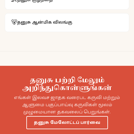
👶
தனுசு
குழந்தை
🐻
தனுசு
ஆன்மிக விலங்கு
தனுசு பற்றி மேலும்
அறிந்துகொள்ளுங்கள்
எங்கள் இலவச ஜாதக வரைபட கருவி மற்றும்
ஆளுமை பகுப்பாய்வு கருவிகள் மூலம்
முழுமையான தகவலைப் பெறுங்கள்.
தனுசு மேலோட்டப் பார்வை