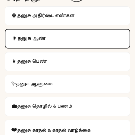
🍀
தனுசு
அதிர்ஷ்ட எண்கள்
👨
தனுசு
ஆண்
👩
தனுசு
பெண்
✨
தனுசு
ஆளுமை
💼
தனுசு
தொழில் & பணம்
❤️
தனுசு
காதல் & காதல் வாழ்க்கை