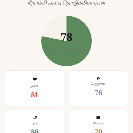
நோக்கி அம்பு தொடுக்கிறார்கள்
78
ஒட்டுமொத்தமாக
🔥
❤️
நெருக்கம்
அன்பு
76
81
🤝
💼
நட்பு
வேலை
88
70