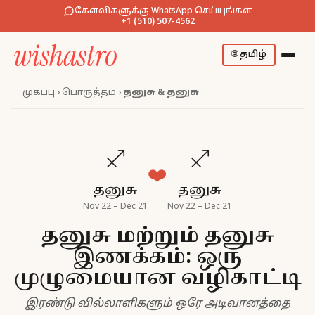
கேள்விகளுக்கு WhatsApp செய்யுங்கள்
+1 (510) 507-4562
🌐
தமிழ்
முகப்பு
›
பொருத்தம்
›
தனுசு & தனுசு
♐
♐
❤️
தனுசு
தனுசு
Nov 22 – Dec 21
Nov 22 – Dec 21
தனுசு மற்றும் தனுசு
இணக்கம்: ஒரு
முழுமையான வழிகாட்டி
இரண்டு வில்லாளிகளும் ஒரே அடிவானத்தை