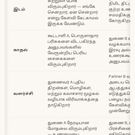
சுற்றுலா போக
நிமிட திட்டங
விரும்புகிறார் — எங்கே
இடம்
குற்ற உணர்
சென்றார், ஏன் சென்றார்
சம்மதிக்கும்
என்று கேள்வி கேட்காமல்
கோருகிறார்
இருக்க வேண்டும்.
கூட்டாளி A, பொருளாதார
துணை B விர
பரிசுகளை விட பகிர்ந்த
வழக்கமான 
அனுபவங்களில்
காதல்
இரவு அல்ல
வேரூன்றிய பெரிய
உணரக்கூடிய
சைகைகளை
அனுபவம்.
விரும்புகிறார்
Partner B வள
துணைவர் A புதிய
அடைய பெர
திறன்கள், மொழிகள்,
ஆபத்துகள
வளர்ச்சி
மற்றும் கலாச்சார மூழ்கல்
எடுத்துக்கொ
வழியாக விரிவாக்கத்தை
பழைய நம்ப
நாடுகிறார்
கேள்விக்கு உ
முன்னேறுகிற
துணை A நேரடியான
துணை B, 
மோதலை விரும்புகிறார்
பிரச்சினை
— உண்மையை
எதிர்கொள்வத