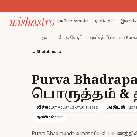
ராசிபலன்கள்
ராசிகள்
இணக்க
▼
▼
முகப்பு
›
வேத சோதிடம்
›
நட்சத்திரங்கள்
›
Purv
←
Shatabhisha
Purva Bhadra
பொருத்தம் & த
வீச்சு:
20° Aquarius-3°20' Pisces
அதிபதி:
Jupit
தனிமம்:
Air
Purva Bhadrapada வானவியல் பயணத்தில் 2