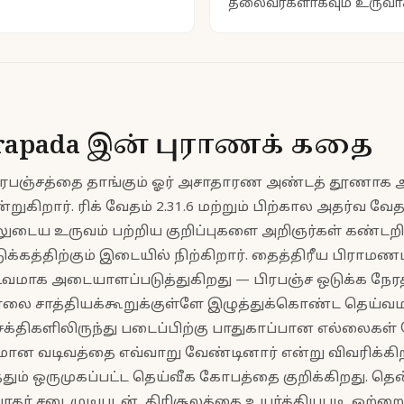
தலைவர்களாகவும் உருவாக்
drapada இன் புராணக் கதை
பிரபஞ்சத்தை தாங்கும் ஓர் அசாதாரண அண்டத் தூணாக அ
றுகிறார். ரிக் வேதம் 2.31.6 மற்றும் பிற்கால அதர்வ வே
ுடைய உருவம் பற்றிய குறிப்புகளை அறிஞர்கள் கண்டற
ஒடுக்கத்திற்கும் இடையில் நிற்கிறார். தைத்திரீய பிரா
டிவமாக அடையாளப்படுத்துகிறது — பிரபஞ்ச ஒடுக்க நேரத
ாலை சாத்தியக்கூறுக்குள்ளே இழுத்துக்கொண்ட தெய்வம
்ப சக்திகளிலிருந்து படைப்பிற்கு பாதுகாப்பான எல்லைக
மான வடிவத்தை எவ்வாறு வேண்டினார் என்று விவரிக்கிற
்தும் ஒருமுகப்பட்ட தெய்வீக கோபத்தை குறிக்கிறது. த
ாதர் சடைமுடியுடன், திரிசூலத்தை உயர்த்தியபடி, ஒற்றைக்