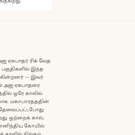
குகிறது.
ஜ ஏகபாதர் ரிக் வேத
த பகுதிகளில் இந்த
ிகின்றனர் — இவர்
மணம் அஜ ஏகபாதரை
்தில் ஒரே காலில்
ாக. மகாபாரதத்தின்
ள் தேவைப்பட்டபோது
து. ஒற்றைக் கால்,
ென்னிந்திய கோயில்
 காலில் நிற்கும்