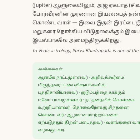
(Jupiter) ஆளுகையிலும், அஜ ஏகபாத (சிவ
போர்வீரனின் முரணான இயல்பைத் தன்னக
கொண்ட வாள் — இவை இதன் இரட்டை இயல்ப
மறுகரை நோக்கிய விடுதலைக்கும் இடை
இயல்பாகவே அமைந்திருக்கிறது.
In Vedic astrology, Purva Bhadrapada is one of the
வலிமைகள்
ஆன்மீக நாட்டமுள்ளவர் · அறிவுக்கூர்மை
மிகுந்தவர் · பண விஷயங்களில்
புத்திசாலியானவர் · குடும்பத்தை காக்கும்
மனோபாவமுள்ளவர் · நடத்தையில் கொள்கை
உறுதியானவர் · தொலைநோக்கு சிந்தனை
கொண்டவர் · ஆழமான மாற்றங்களை
ஏற்படுத்தும் திறன் படைத்தவர் · வளங்களை வா
வழங்குபவர்