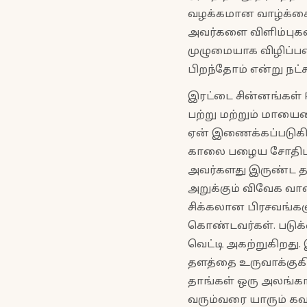
வழக்கமான வாழ்க்கை 
அவர்களை விளிம்புகள
முழுமையாக விழிப்பட
பிறந்தோம் என்று நட்
இரட்டை சின்னங்கள் P
பற்று மற்றும் மாயை
ஏன் இணைக்கப்படுகிற
காலை பழைய சோதிட நூ
அவர்களது இருண்ட 
அறுக்கும் விவேக வாள
சிக்கலான பிரசவங்கள
கொண்டவர்கள். படுக்க
வெட்டி அகற்றுகிறது.
தளத்தை உருவாக்குகின
தாங்கள் ஒரு அலங்க
வரும்வரை யாரும் க