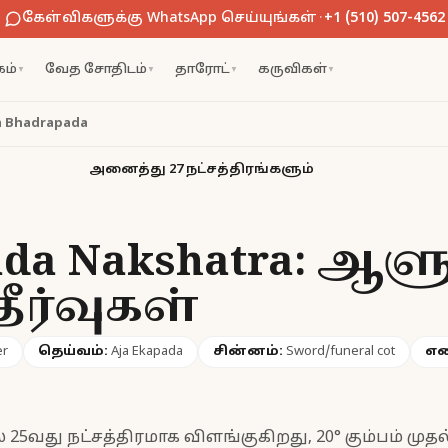
கேள்விகளுக்கு WhatsApp செய்யுங்கள்
·
+1 (510) 507-4562
ம்
வேத சோதிடம்
தாரோட்
கருவிகள்
▼
▼
▼
▼
a Bhadrapada
அனைத்து 27 நட்சத்திரங்களும்
pada Nakshatra: ஆ
ீர்வுகள்
er
தெய்வம்:
Aja Ekapada
சின்னம்:
Sword/funeral cot
எண
5வது நட்சத்திரமாக விளங்குகிறது, 20° கும்பம் முதல்