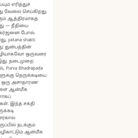
ம் எரித்துச்
து வேலை செய்கிறது.
கும் ஆத்திரமாகத்
து — நீதியை
் கர்ஜனை போல்.
, yatana shakti
: துன்பத்தின்
வழியாகவோ ஒருவரை
ி இது. நடைமுறை
 Purva Bhadrapada
்களுக்கு நெருக்கடியை
ம் ஒரு அசாதாரண
களை ஆன்மீக
ாகப்
ள். இந்த சக்தி
க்கடி
சரகால
ப்பில் நடக்கும்
வழிகாட்டும் ஆன்மீக