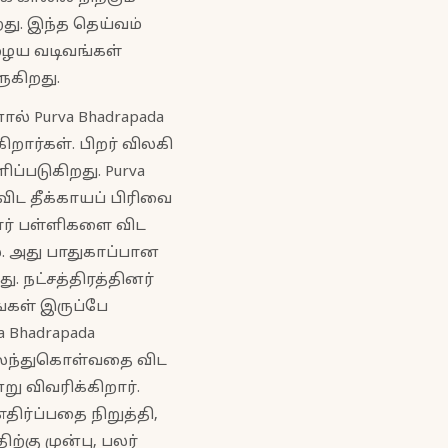
றது. இந்த தெய்வம்
ழைய வடிவங்கள்
கிறது.
 Purva Bhadrapada
ார்கள். பிறர் விலகி
்படுகிறது. Purva
விட தீக்காயப் பிரிவை
யார் பள்ளிகளை விட
ை. அது பாதுகாப்பான
 நட்சத்திரத்தினர்
்கள் இருப்பே
 Bhadrapada
 கலந்துகொள்வதை விட
 விவரிக்கிறார்.
எதிர்ப்பதை நிறுத்தி,
்கு முன்பு, பலர்