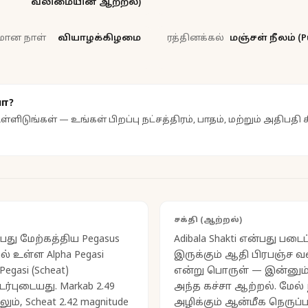
வலிமையின் ஆற்றல்)
மான நாள்
வியாழக்கிழமை
ரத்தினக்கல்
மஞ்சள் நீலம் (P
ா?
ள்ளிடுங்கள் — உங்கள் பிறப்பு நட்சத்திரம், பாதம், மற்றும் அதிப
சக்தி (ஆற்றல்)
்பது மேற்கத்திய Pegasus
Adibala Shakti என்பது படைப
ல் உள்ள Alpha Pegasi
இருக்கும் ஆதி பிரபஞ்ச வ
Pegasi (Scheat)
என்று பொருள் — இன்னும
புடையது. Markab 2.49
அந்த கச்சா ஆற்றல். மேல் 
ும், Scheat 2.42 magnitude
அழிக்கும் ஆன்மீக நெருப்