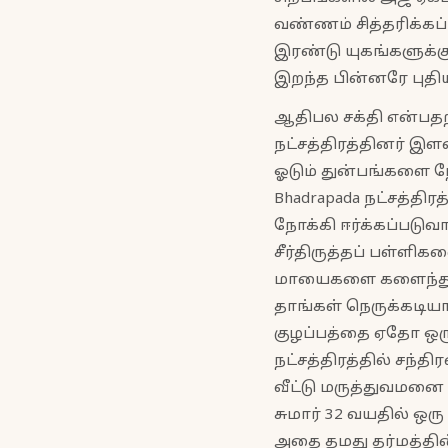
வண்ணம் சித்தரிக்கப்ப
இரண்டு யுகங்களுக்
இறந்த பின்னரே புத
ஆதிபல சக்தி என்பத
நட்சத்திரத்தினர் இ
ஓடும் துன்பங்களை நே
Bhadrapada நட்சத்திர
நோக்கி ஈர்க்கப்படுவா
சீர்திருத்தப் பள்ளி
மாயைகளை களைந்துவிட
தாங்கள் நெருக்கடிய
குழப்பத்தை ஏதோ ஒரு 
நட்சத்திரத்தில் சந
வீட்டு மருத்துவமனை
சுமார் 32 வயதில் ஒரு
அதை தமது தர்மத்தின்