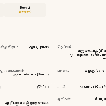
Revati
★★★★☆
ன்ற கிரகம்
குரு (Jupiter)
தெய்வம்
அஜ ஏகபாத (சி
ஒற்றைக்கால் வெள்ள
வ
்கு அடையாளம்
பறவை
கழுகு (Bajra 
ஆண் சிங்கம் (Simha)
ு
நீர் (Jal)
சாதி
Kshatriya (போர்
ஒலிகள்
போ, ச,
ஆதிபல சக்தி (முதன்மை