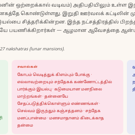
னின் ஒற்றைக்கால் வடிவம்) அதிபதியிலும் உள்ள இந்த
த்தே கொண்டுள்ளது. இறுதி ஊர்வலக் கட்டிலின் மு
ை சித்தரிக்கின்றன. இந்த நட்சத்திரத்தில் பிறந
யே பயணிக்கிறார்கள் — ஆழமான ஆவேசத்தை ஆன்மீக 
 27 nakshatras (lunar mansions).
சவால்கள்
ம
கோபம் வெடித்துக் கிளம்பும் போக்கு ·
அ
எல்லாவற்றையும் சந்தேகக் கண்ணோட்டத்தில்
ந
பார்க்கும் இயல்பு · கடுமையான மனநிலை
த
மாற்றங்கள் · தன்னையே
சேதப்படுத்திக்கொள்ளும் எண்ணங்கள் ·
செல்வம் இருந்தும் கஞ்சத்தனம் · சந்தேக
ரி
மனப்பான்மை · மனசமாதானம் கிடைக்காத
தன்மை