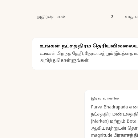
அதிர்ஷ்ட எண்
2
சாதக
உங்கள் நட்சத்திரம் தெரியவில்லைய
உங்கள் பிறந்த தேதி, நேரம், மற்றும் இடத்தை உ
அறிந்துகொள்ளுங்கள்.
இரவு வானில்
Purva Bhadrapada என
நட்சத்திர மண்டலத்தி
(Markab) மற்றும் Beta 
ஆகியவற்றுடன் தொடர்
magnitude பிரகாசத்தில