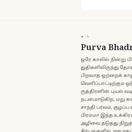
✦ · ✧
Purva Bha
ஒரே காலில் நின்று 
துதிகளிலிருந்து தோன்
பிறவாத ஒற்றைக் கால
வெளிப்பாட்டிற்கும் 
ருத்திரனின் புயல் வ
நடனமாடுகிற, மறு க
சாந்தி பர்வம், குழப
பிரம்மா இந்த உக்கிர
அழிவை தடுத்து நிறுத
சிற்பங்களில் அஜ ஏகப