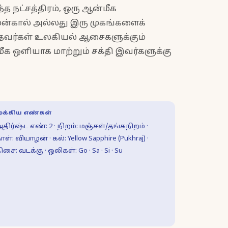
 நட்சத்திரம், ஒரு ஆன்மீக
ன்கால் அல்லது இரு முகங்களைக்
்தவர்கள் உலகியல் ஆசைகளுக்கும்
ஒளியாக மாற்றும் சக்தி இவர்களுக்கு
ுக்கிய எண்கள்
திர்ஷ்ட எண்: 2 · நிறம்: மஞ்சள்/தங்கநிறம் ·
ாள்: வியாழன் · கல்: Yellow Sapphire (Pukhraj) ·
ிசை: வடக்கு · ஒலிகள்: Go · Sa · Si · Su