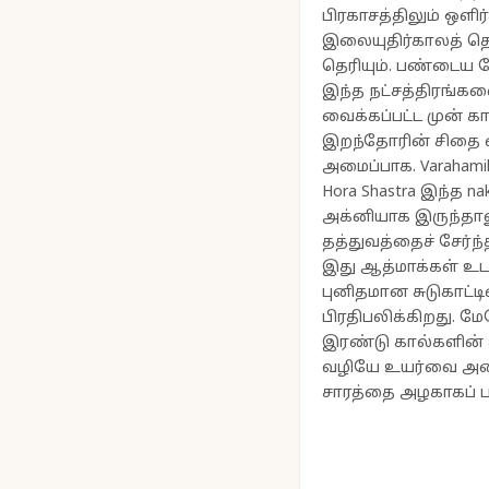
பிரகாசத்திலும் ஒளி
இலையுதிர்காலத் தெ
தெரியும். பண்டைய 
இந்த நட்சத்திரங்களை
வைக்கப்பட்ட முன் 
இறந்தோரின் சிதை வ
அமைப்பாக. Varahamihi
Hora Shastra இந்த n
அக்னியாக இருந்தால
தத்துவத்தைச் சேர்ந
இது ஆத்மாக்கள் உடல
புனிதமான சுடுகாட்டி
பிரதிபலிக்கிறது. மேல
இரண்டு கால்களின் க
வழியே உயர்வை அடைய
சாரத்தை அழகாகப் படம