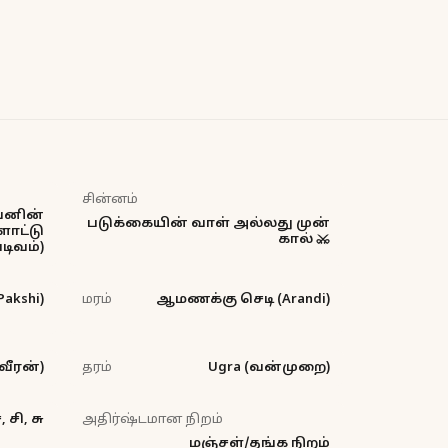
சின்னம்
வனின்
படுக்கையின் வாள் அல்லது முன்
ாட்டு
கால் ⚔️
டிவம்)
Pakshi)
மரம்
ஆமணக்கு செடி (Arandi)
வீரன்)
தரம்
Ugra (வன்முறை)
 சி, சு
அதிர்ஷ்டமான நிறம்
மஞ்சள்/தங்க நிறம்