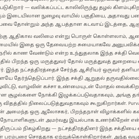
டுகிறார் — வலிக்கப்பட்ட காலிலிருந்து தழல் கிளம்புகி
கும் இடையிலான நுழைவு வாயில் பகுதியை, அதாவது ப
ியவை தோன்றும் அந்த ஆபத்தான கடவாய் இடத்தை, ஆளு
ற்கு ஆதிகால வலிமை என்று பொருள் கொள்ளலாம், ஆனால்
ளமையில் இதை ஒரு தேவையற்ற சுமையாகவே அனுபவிக்கிற
ரில் காண வேண்டும் என்ற உந்துதலாக இந்த சக்தி வெளிப
த்தில் பிறந்த ஒரு மருத்துவர் தோல் மருத்துவத் துறையை 
ர். இந்த நட்சத்திரத்தைச் சேர்ந்த ஆசிரியர் ஒருவர் தனி
களையே தேர்ந்தெடுப்பார். இந்த சக்தி ஆறுதல் தருவதில்ல
்டு, வாழ்வின் கச்சா உண்மையுடன் மோதல் வைக்கிறது.
ான சூழல்களை நோக்கி இழுக்கப்படுவதாகவும், அங்கு தங
விதத்தில் நிலைப்படுத்துவதாகவும் கூறுகிறார்கள். Purva
்திரன் அமைந்த ஒரு ஆலோசகர், பிறந்தநாள் விழாக்களில்
 நோயாளிகளுடன் அமர்வது இயல்பாக உணர்கிறேன் என்று
 திருப்பம் நிகழ்கிறது — நட்சத்திரத்தினர் இந்த சக்தியை 
 பரம்பரை சொத்தாக ஏற்றுக்கொள்கிறார்கள். அந்த வயதிற