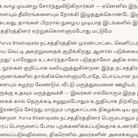
வாழ முயன்று சோர்ந்துவிடுகிறார்கள் — ஏனெனில் இந
ையும் தீவிரங்களையும் நோக்கி இழுத்துக்கொண்டே இருக
ைவது, தாங்கள் பிறரால் நுழைய முடியாத இடங்களில் இட
சத்திரத்தினர் ஏற்றுக்கொள்ளும்போது மட்டுமே.
urva Bhadrapada நட்சத்திரத்தின் முரண்பாட்டை வெளிப்ப
யை வெட்டி அகற்றுவதைக் குறிக்கிறது. ஆனால் படுக்கைய
து? யாரேனும் உட்கார்ந்தாலோ படுத்தாலோ அதிக எடை ச
ல்கள் குறிப்பாக வலியுறுத்துகின்றன. இந்த நட்சத்திர
தருணங்களில் தாங்கிக்கொள்ளும்போதே, பொய்யான ந
ையும் சுழற்ற வேண்டும். வீட்டு மருத்துவமனை ஊழியர், 
ுக்கு உதவும் மருத்துவச்சி — இவர்கள் எல்லோரும் இ
ைக் கால் நெருக்கடி சுழலும்போதும் உறுதியாக நிற்கிற
 இரண்டும் சேர்ந்து மாற்றம் பாதுகாப்பாக நிகழக்கூடிய
்றன. Purva Bhadrapada நட்சத்திரத்தினர் பெரும்பாலும்
ாரப் பொருளைப் போல புறக்கணிக்கப்படுவதாக உணர்கிறா
வலைப்படுவதில்லை, திடீரெனில் அவர்களின் அசைக்கமு