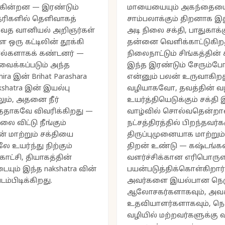
ர்கின்றன — இரண்டும்
மாயையையும் அகந்தையையு
ரிகளில் தெளிவாகத்
சாம்பலாக்கும் திறனாக இ
வேத வானியல் அறிஞர்கள்
அடி நிலை சக்தி, பாதுகாக்
 ஒரு கட்டிலின் தூக்கி
தன்னை வெளிக்காட்டுகிற
கால்களாகக் கண்டனர் —
நிலைநாட்டும் சிங்கத்தின
ைக்கப்படும் அந்த
இந்த இரண்டும் சேரும்போது
ra இன் Brihat Parashara
என்னும் பலன் உருவாகிறது
akshatra இன் இயல்பு
வழியாகவோ, தவத்தின் 
ும், அதனை நீர்
உயர்த்தியெடுக்கும் சக்த
்ததாகவே விவரிக்கிறது —
வாழ்வில் சொல்வதென்றால்,
ை விட்டு நீங்கும்
நட்சத்திரத்தில் பிறந்தவர
ன் மாற்றும் சக்தியை
திருப்புமுனையாக மாற்று
ே உயர்ந்து நிற்கும்
திறன் உண்டு — கஷ்டங்
ாட்சி, தியாகத்தின்
வளர்ச்சிக்கான எரிபொருள
ும் இந்த nakshatra வின்
பயன்படுத்திக்கொள்கிறார்க
்பிடிக்கிறது.
அவர்களை இயல்பான நெரு
ஆலோசகர்களாகவும், அவ
உதவியாளர்களாகவும், நெரு
வழியில் மற்றவர்களுக்கு 