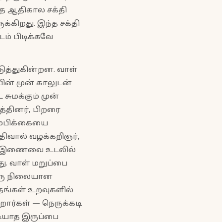
்த ஆதிகால சக்தி
்கிறது. இந்த சக்தி
ம் பிடிக்கவே
டுத்துகின்றன. வாள்
ின் முன் காலுடன்
ுமக்கும் முன்
த்தினர், பிறரை
ம்பிக்கையை
திவால் வழக்கறிஞர்,
ந்த இணைவை உடலில்
து. வாள் மறுப்பை
 ஒரு நிலையான
 தங்கள் உறவுகளில்
ர்கள் — நெருக்கடி
டியாத இருப்பை