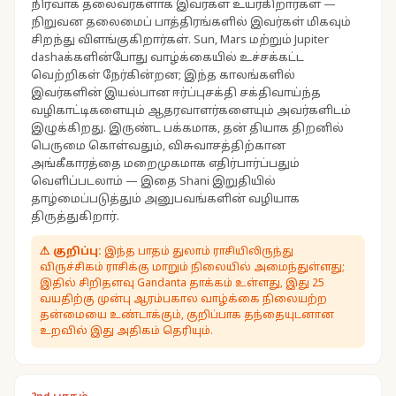
நிர்வாக தலைவர்களாக இவர்கள் உயர்கிறார்கள் —
நிறுவன தலைமைப் பாத்திரங்களில் இவர்கள் மிகவும்
சிறந்து விளங்குகிறார்கள். Sun, Mars மற்றும் Jupiter
dashaக்களின்போது வாழ்க்கையில் உச்சக்கட்ட
வெற்றிகள் நேர்கின்றன; இந்த காலங்களில்
இவர்களின் இயல்பான ஈர்ப்புசக்தி சக்திவாய்ந்த
வழிகாட்டிகளையும் ஆதரவாளர்களையும் அவர்களிடம்
இழுக்கிறது. இருண்ட பக்கமாக, தன் தியாக திறனில்
பெருமை கொள்வதும், விசுவாசத்திற்கான
அங்கீகாரத்தை மறைமுகமாக எதிர்பார்ப்பதும்
வெளிப்படலாம் — இதை Shani இறுதியில்
தாழ்மைப்படுத்தும் அனுபவங்களின் வழியாக
திருத்துகிறார்.
⚠
குறிப்பு:
இந்த பாதம் துலாம் ராசியிலிருந்து
விருச்சிகம் ராசிக்கு மாறும் நிலையில் அமைந்துள்ளது;
இதில் சிறிதளவு Gandanta தாக்கம் உள்ளது, இது 25
வயதிற்கு முன்பு ஆரம்பகால வாழ்க்கை நிலையற்ற
தன்மையை உண்டாக்கும், குறிப்பாக தந்தையுடனான
உறவில் இது அதிகம் தெரியும்.