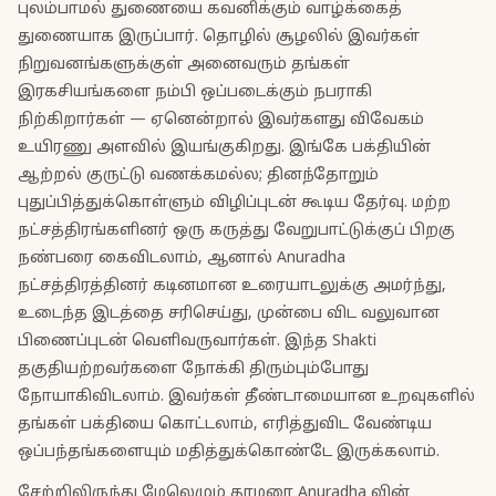
புலம்பாமல் துணையை கவனிக்கும் வாழ்க்கைத்
துணையாக இருப்பார். தொழில் சூழலில் இவர்கள்
நிறுவனங்களுக்குள் அனைவரும் தங்கள்
இரகசியங்களை நம்பி ஒப்படைக்கும் நபராகி
நிற்கிறார்கள் — ஏனென்றால் இவர்களது விவேகம்
உயிரணு அளவில் இயங்குகிறது. இங்கே பக்தியின்
ஆற்றல் குருட்டு வணக்கமல்ல; தினந்தோறும்
புதுப்பித்துக்கொள்ளும் விழிப்புடன் கூடிய தேர்வு. மற்ற
நட்சத்திரங்களினர் ஒரு கருத்து வேறுபாட்டுக்குப் பிறகு
நண்பரை கைவிடலாம், ஆனால் Anuradha
நட்சத்திரத்தினர் கடினமான உரையாடலுக்கு அமர்ந்து,
உடைந்த இடத்தை சரிசெய்து, முன்பை விட வலுவான
பிணைப்புடன் வெளிவருவார்கள். இந்த Shakti
தகுதியற்றவர்களை நோக்கி திரும்பும்போது
நோயாகிவிடலாம். இவர்கள் தீண்டாமையான உறவுகளில்
தங்கள் பக்தியை கொட்டலாம், எரித்துவிட வேண்டிய
ஒப்பந்தங்களையும் மதித்துக்கொண்டே இருக்கலாம்.
சேற்றிலிருந்து மேலெழும் தாமரை Anuradha வின்