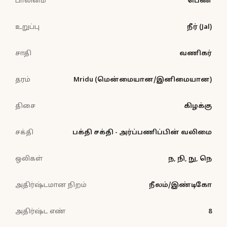
பாலினம்
பெண்
உறுப்பு
நீர் (Jal)
சாதி
வணிகர்
தரம்
Mridu (மென்மையான/இனிமையான)
திசை
கிழக்கு
சக்தி
பக்தி சக்தி - அர்ப்பணிப்பின் வலிமை
ஒலிகள்
ந, நி, நு, நெ
அதிர்ஷ்டமான நிறம்
நீலம்/இண்டிகோ
அதிர்ஷ்ட எண்
8