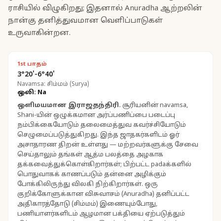
ராசியில் விழுகிறது; இதனால் Anuradha ஆற்றலின்
நான்கு தனித்துவமான வெளிப்பாடுகள்
உருவாகின்றன.
1st பாதம்
3°20'-6°40'
Navamsa: சிம்மம் (Surya)
ஒலி: Na
ஒளிமயமான இராஜதந்திரி
.
சூரியனின் navamsa,
Shani-யின் ஒழுக்கமான அர்ப்பணிப்பை படைப்பு
நம்பிக்கையோடும் தலைமைத்துவ கவர்ச்சியோடும்
செழுமைப்படுத்துகிறது. இந்த ஜாதகர்களிடம் ஓர்
அசாதாரண திறன் உள்ளது — மற்றவர்களுக்கு சேவை
செய்தாலும் தங்கள் ஆத்ம பலத்தை அழகாக
தக்கவைத்துக்கொள்கிறார்கள்; பிற்பட்ட padaக்களில்
பொதுவாகக் காணப்படும் தன்னை அழிக்கும்
போக்கிலிருந்து விலகி நிற்கிறார்கள். ஒரு
குறிக்கோளுக்கான விசுவாசம் (Anuradha) தனிப்பட்ட
அதிகாரத்தோடு (சிம்மம்) இணையும்போது,
பணியாளர்களிடம் ஆழமான பக்தியை ஏற்படுத்தும்