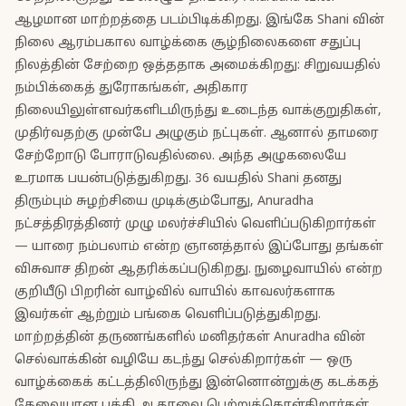
ஆழமான மாற்றத்தை படம்பிடிக்கிறது. இங்கே Shani வின்
நிலை ஆரம்பகால வாழ்க்கை சூழ்நிலைகளை சதுப்பு
நிலத்தின் சேற்றை ஒத்ததாக அமைக்கிறது: சிறுவயதில்
நம்பிக்கைத் துரோகங்கள், அதிகார
நிலையிலுள்ளவர்களிடமிருந்து உடைந்த வாக்குறுதிகள்,
முதிர்வதற்கு முன்பே அழுகும் நட்புகள். ஆனால் தாமரை
சேற்றோடு போராடுவதில்லை. அந்த அழுகலையே
உரமாக பயன்படுத்துகிறது. 36 வயதில் Shani தனது
திரும்பும் சுழற்சியை முடிக்கும்போது, Anuradha
நட்சத்திரத்தினர் முழு மலர்ச்சியில் வெளிப்படுகிறார்கள்
— யாரை நம்பலாம் என்ற ஞானத்தால் இப்போது தங்கள்
விசுவாச திறன் ஆதரிக்கப்படுகிறது. நுழைவாயில் என்ற
குறியீடு பிறரின் வாழ்வில் வாயில் காவலர்களாக
இவர்கள் ஆற்றும் பங்கை வெளிப்படுத்துகிறது.
மாற்றத்தின் தருணங்களில் மனிதர்கள் Anuradha வின்
செல்வாக்கின் வழியே கடந்து செல்கிறார்கள் — ஒரு
வாழ்க்கைக் கட்டத்திலிருந்து இன்னொன்றுக்கு கடக்கத்
தேவையான பக்தி ஆதரவை பெற்றுக்கொள்கிறார்கள்.