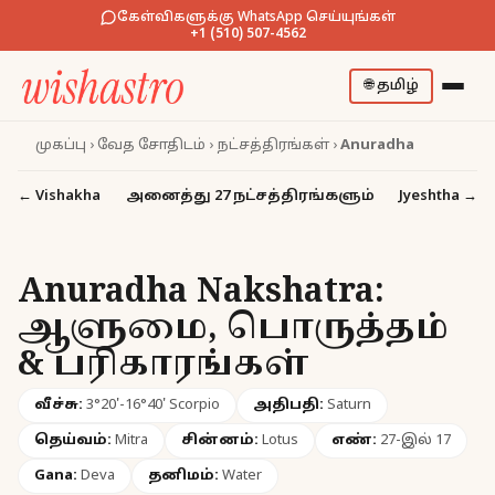
கேள்விகளுக்கு WhatsApp செய்யுங்கள்
+1 (510) 507-4562
🌐
தமிழ்
முகப்பு
›
வேத சோதிடம்
›
நட்சத்திரங்கள்
›
Anuradha
அனைத்து 27 நட்சத்திரங்களும்
←
Vishakha
Jyeshtha
→
Anuradha Nakshatra:
ஆளுமை, பொருத்தம்
& பரிகாரங்கள்
வீச்சு:
3°20'-16°40' Scorpio
அதிபதி:
Saturn
தெய்வம்:
Mitra
சின்னம்:
Lotus
எண்:
27-இல் 17
Gana:
Deva
தனிமம்:
Water