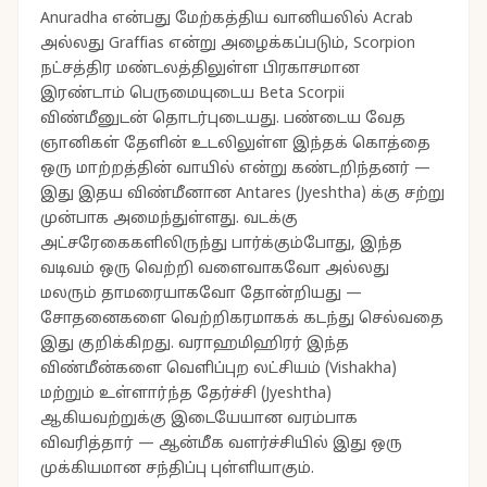
Anuradha என்பது மேற்கத்திய வானியலில் Acrab
அல்லது Graffias என்று அழைக்கப்படும், Scorpion
நட்சத்திர மண்டலத்திலுள்ள பிரகாசமான
இரண்டாம் பெருமையுடைய Beta Scorpii
விண்மீனுடன் தொடர்புடையது. பண்டைய வேத
ஞானிகள் தேளின் உடலிலுள்ள இந்தக் கொத்தை
ஒரு மாற்றத்தின் வாயில் என்று கண்டறிந்தனர் —
இது இதய விண்மீனான Antares (Jyeshtha) க்கு சற்று
முன்பாக அமைந்துள்ளது. வடக்கு
அட்சரேகைகளிலிருந்து பார்க்கும்போது, இந்த
வடிவம் ஒரு வெற்றி வளைவாகவோ அல்லது
மலரும் தாமரையாகவோ தோன்றியது —
சோதனைகளை வெற்றிகரமாகக் கடந்து செல்வதை
இது குறிக்கிறது. வராஹமிஹிரர் இந்த
விண்மீன்களை வெளிப்புற லட்சியம் (Vishakha)
மற்றும் உள்ளார்ந்த தேர்ச்சி (Jyeshtha)
ஆகியவற்றுக்கு இடையேயான வரம்பாக
விவரித்தார் — ஆன்மீக வளர்ச்சியில் இது ஒரு
முக்கியமான சந்திப்பு புள்ளியாகும்.