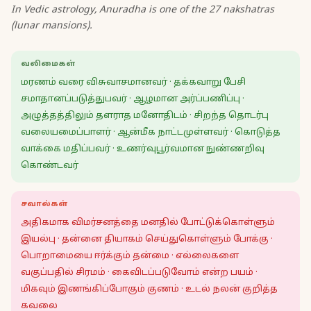
In Vedic astrology, Anuradha is one of the 27 nakshatras
(lunar mansions).
வலிமைகள்
மரணம் வரை விசுவாசமானவர் · தக்கவாறு பேசி
சமாதானப்படுத்துபவர் · ஆழமான அர்ப்பணிப்பு ·
அழுத்தத்திலும் தளராத மனோதிடம் · சிறந்த தொடர்பு
வலையமைப்பாளர் · ஆன்மீக நாட்டமுள்ளவர் · கொடுத்த
வாக்கை மதிப்பவர் · உணர்வுபூர்வமான நுண்ணறிவு
கொண்டவர்
சவால்கள்
அதிகமாக விமர்சனத்தை மனதில் போட்டுக்கொள்ளும்
இயல்பு · தன்னை தியாகம் செய்துகொள்ளும் போக்கு ·
பொறாமையை ஈர்க்கும் தன்மை · எல்லைகளை
வகுப்பதில் சிரமம் · கைவிடப்படுவோம் என்ற பயம் ·
மிகவும் இணங்கிப்போகும் குணம் · உடல் நலன் குறித்த
கவலை