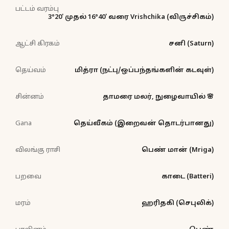
பட்டம் வரம்பு
3°20' முதல் 16°40' வரை Vrishchika (விருச்சிகம்)
ஆட்சி கிரகம்
சனி (Saturn)
தெய்வம்
மித்ரா (நட்பு/ஒப்பந்தங்களின் கடவுள்)
சின்னம்
தாமரை மலர், நுழைவாயில் 🌸
Gana
தெய்வீகம் (இறைவன் தொடர்பானது)
விலங்கு ராசி
பெண் மான் (Mriga)
பறவை
காடை (Batteri)
மரம்
ஹரிதகி (செபுலிக்)