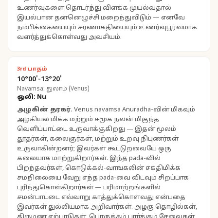
உணர்வுகளை தொடர்ந்து விளக்க முயல்வதால்
இயல்பான தன்னெழுச்சி மறைந்துவிடும் — எனவே
நம்பிக்கையையும் சரணாகதியையும் உணர்வுபூர்வமாக
வளர்த்துக்கொள்வது அவசியம்.
3rd பாதம்
10°00'-13°20'
Navamsa: துலாம் (Venus)
ஒலி: Nu
அழகின் தரகர்
.
Venus navamsa Anuradha-வின் மிகவும்
அழகியல் மிக்க மற்றும் சமூக நலன் மிகுந்த
வெளிப்பாட்டை உருவாக்குகிறது — இதன் மூலம்
தூதர்கள், கலைஞர்கள், மற்றும் உறவு நிபுணர்கள்
உருவாகின்றனர்; இவர்கள் கூட்டுறவையே ஒரு
கலையாக மாற்றுகிறார்கள். இந்த pada-வில்
பிறந்தவர்கள், கொடுக்கல்-வாங்கலின் சக்திமிக்க
சமநிலையை வேறு எந்த pada-வை விடவும் சிறப்பாக
புரிந்துகொள்கிறார்கள் — பரிமாற்றங்களில்
சமன்பாட்டை எவ்வாறு காத்துக்கொள்வது என்பதை
இவர்கள் துல்லியமாக அறிவார்கள். அழகு தொழில்கள்,
திருமண ஏற்பாடுகள், பொருத்தம் பார்க்கும் சேவைகள்,