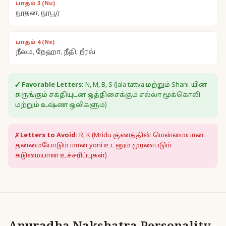
பாதம் 3 (Nu)
நூதன், நூபூர்
பாதம் 4 (Ne)
நீலம், நேஹா, நீதி, நீரவ்
✓ Favorable Letters:
N, M, B, S (Jala tattva மற்றும் Shani-யின்
சுருங்கும் சக்தியுடன் ஒத்திசைக்கும் எல்லா மூக்கொலி
மற்றும் உஷ்ண ஒலிகளும்)
✗ Letters to Avoid:
R, K (Mridu குணத்தின் மென்மையான
தன்மையோடும் மான் yoni உடனும் முரண்படும்
கடுமையான உச்சரிப்புகள்)