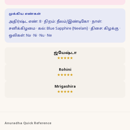
முக்கிய எண்கள்
அதிர்ஷ்ட எண்: 8 · நிறம்: நீலம்/இண்டிகோ · நாள்:
சனிக்கிழமை · கல்: Blue Sapphire (Neelam) · திசை: கிழக்கு ·
ஒலிகள்: Na · Ni · Nu · Ne
ஜ்யேஷ்டா
★★★★★
Rohini
★★★★★
Mrigashira
★★★★★
Anuradha
Quick Reference