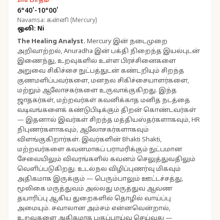
2nd பாதம்
6°40'-10°00'
Navamsa: கன்னி (Mercury)
ஒலி: Ni
The Healing Analyst
.
Mercury இன் நடைமுறை
அறிவாற்றல், Anuradha இன் பக்தி நிறைந்த இயல்புடன்
இணைந்து, உறவுகளில் உள்ள பிரச்சினைகளை
அறுவை சிகிச்சை நுட்பத்துடன் கண்டறியும் சிறந்த
குணமளிப்பவர்களை, மனநல சிகிச்சையாளர்களை,
மற்றும் ஆலோசகர்களை உருவாக்குகிறது. இந்த
ஜாதகர்கள், மற்றவர்கள் கவனிக்காத மனித நடத்தை
வடிவங்களைக் கண்டுபிடிக்கும் திறன் கொண்டவர்கள்
— இதனால் இவர்கள் சிறந்த மத்தியஸ்தர்களாகவும், HR
நிபுணர்களாகவும், ஆலோசகர்களாகவும்
விளங்குகிறார்கள். இவர்களின் Bhakti Shakti,
மற்றவர்களை கவனமாகப் பராமரிக்கும் நுட்பமான
சேவையிலும் விவரங்களில் கவனம் செலுத்துவதிலும்
வெளிப்படுகிறது. உடல்நல விழிப்புணர்வு மிகவும்
அதிகமாக இருக்கும் — பெரும்பாலும் ஊட்டச்சத்து,
மூலிகை மருத்துவம் அல்லது மருத்துவ ஆவண
தயாரிப்பு ஆகிய துறைகளில் தொழில் வாய்ப்பு
அமையும். சவாலான அம்சம் என்னவென்றால்,
உறவுகளை அதிகமாக பகுப்பாய்வு செய்வது —