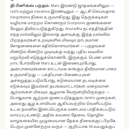
தி பீனிக்ஸ் பந்தம்
.
Mars இரண்டு ஜாதகங்களிலும் —
rashi மற்றும் navamsa இரண்டிலும் — ஆட்சி செய்வதால்
Vargottama நிலை உருவாகிறது; இது நெருக்கடிகள்
வழியாக மாற்றம் கொணரும் Scorpionic குணங்களை
மேலும் தீவிரப்படுத்துகிறது. Anuradha நட்சத்திரத்தின்
எந்த padaவிலும் இல்லாத அளவுக்கு, இந்த padaவில்
பிறந்தவர்கள் உறவுகளில் மிகவும் நாடகமான
சோதனைகளை எதிர்கொள்வார்கள் — பந்தங்கள்
மீண்டும் மீண்டும் முடிவுக்கு வந்து, புதிய வடிவில்
மறுபிறவி எடுத்துக்கொண்டே இருக்கும். பெண் மான்
yoni, போர்வீரன் Mars உடன் இணையும்போது,
அன்பானவர்களை காட்டாமல் காக்கும் தீவிரமான பாசம்
உருவாகிறது — பக்தியான பிணைப்புகள்
அச்சுறுத்தப்படும்போது, கடுமையான நடவடிக்கை
எடுக்கவும் இவர்கள் தயங்கமாட்டார்கள். மறைவான
ஆர்வங்கள் மிகவும் ஆழமாக வேரூன்றியிருக்கும் —
பொதுவாக ஆற்றல் குணப்படுத்துதல், tantric முறைகள்,
அல்லது ஆழ் உளவியல் ஆகியவற்றில் வெளிப்படும்.
உடல் நலனில் இனப்பெருக்க மண்டலம் பாதிக்கப்படும்
வாய்ப்பு உண்டு; அதில் கவனம் தேவை. தொழில்
வாழ்க்கையில் முழுமையான தேக்க நிலைக்குப் பிறகே
பெரும் முன்னேற்றம் வரும் — குறிப்பாக 36 வயதுக்குப்