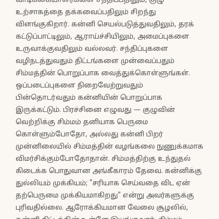
வாடிக்கையாளர்களை சந்திப்பதிலும், குழு
உற்சாகத்தை தக்கவைப்பதிலும் சிறந்து
விளங்குகிறார். கன்னி செயல்படுத்துவதிலும், தரக்
கட்டுப்பாட்டிலும், ஆராய்ச்சியிலும், அமைப்புகளை
உருவாக்குவதிலும் வல்லவர். சந்திப்புகளை
வழிநடத்துவதும் திட்டங்களை முன்வைப்பதும்
சிம்மத்தின் பொறுப்பாக வைத்துக்கொள்ளுங்கள்.
ஒப்படைப்புகளை நிறைவேற்றுவதும்
பின்தொடர்வதும் கன்னியின் பொறுப்பாக
இருக்கட்டும். பிரச்சினை எழுவது — குழுவின்
வெற்றிக்கு சிம்மம் தனியாக பெருமை
கொள்ளும்போதோ, அல்லது கன்னி பிறர்
முன்னிலையில் சிம்மத்தின் வழங்கலை நுணுக்கமாக
விமர்சிக்கும்போதோதான். சிம்மத்திற்கு உந்துதல்
கிடைக்க பொதுவான அங்கீகாரம் தேவை. கன்னிக்கு
துல்லியம் முக்கியம்; "சரியாக செய்வதை விட ஏன்
தற்பெருமை முக்கியமாகிறது" என்று அவர்களுக்கு
புரிவதில்லை. ஆரோக்கியமான வேலை சூழலில்,