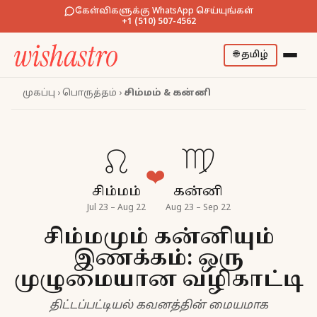
கேள்விகளுக்கு WhatsApp செய்யுங்கள்
+1 (510) 507-4562
🌐
தமிழ்
முகப்பு
›
பொருத்தம்
›
சிம்மம் & கன்னி
♌
♍
❤️
சிம்மம்
கன்னி
Jul 23 – Aug 22
Aug 23 – Sep 22
சிம்மமும் கன்னியும்
இணக்கம்: ஒரு
முழுமையான வழிகாட்டி
திட்டப்பட்டியல் கவனத்தின் மையமாக