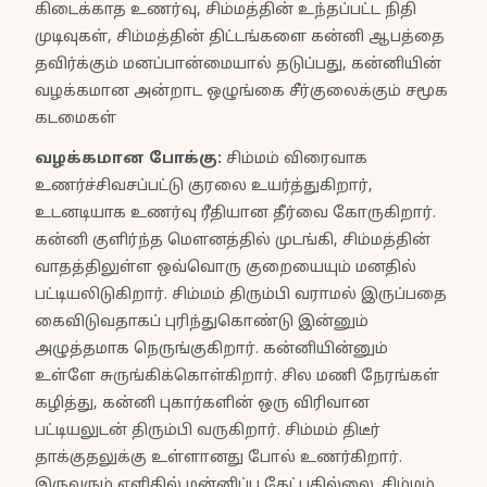
கிடைக்காத உணர்வு, சிம்மத்தின் உந்தப்பட்ட நிதி
முடிவுகள், சிம்மத்தின் திட்டங்களை கன்னி ஆபத்தை
தவிர்க்கும் மனப்பான்மையால் தடுப்பது, கன்னியின்
வழக்கமான அன்றாட ஒழுங்கை சீர்குலைக்கும் சமூக
கடமைகள்
வழக்கமான போக்கு
:
சிம்மம் விரைவாக
உணர்ச்சிவசப்பட்டு குரலை உயர்த்துகிறார்,
உடனடியாக உணர்வு ரீதியான தீர்வை கோருகிறார்.
கன்னி குளிர்ந்த மௌனத்தில் முடங்கி, சிம்மத்தின்
வாதத்திலுள்ள ஒவ்வொரு குறையையும் மனதில்
பட்டியலிடுகிறார். சிம்மம் திரும்பி வராமல் இருப்பதை
கைவிடுவதாகப் புரிந்துகொண்டு இன்னும்
அழுத்தமாக நெருங்குகிறார். கன்னியின்னும்
உள்ளே சுருங்கிக்கொள்கிறார். சில மணி நேரங்கள்
கழித்து, கன்னி புகார்களின் ஒரு விரிவான
பட்டியலுடன் திரும்பி வருகிறார். சிம்மம் திடீர்
தாக்குதலுக்கு உள்ளானது போல் உணர்கிறார்.
இருவரும் எளிதில் மன்னிப்பு கேட்பதில்லை. சிம்மம்