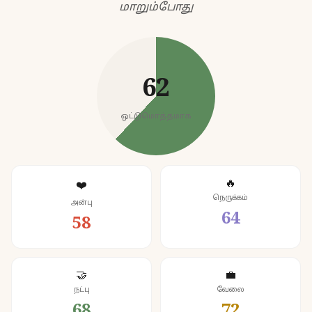
மாறும்போது
62
ஒட்டுமொத்தமாக
🔥
❤️
நெருக்கம்
அன்பு
64
58
🤝
💼
நட்பு
வேலை
68
72