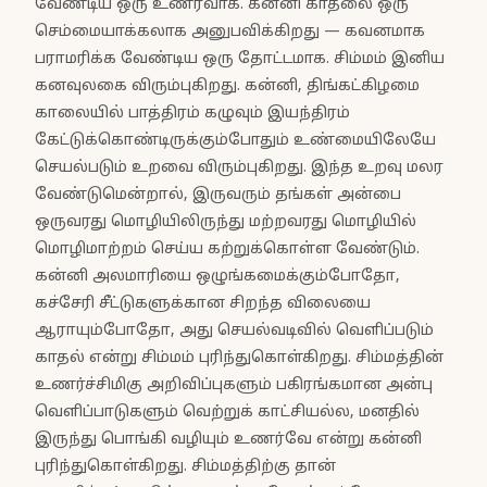
வேண்டிய ஒரு உணர்வாக. கன்னி காதலை ஒரு
செம்மையாக்கலாக அனுபவிக்கிறது — கவனமாக
பராமரிக்க வேண்டிய ஒரு தோட்டமாக. சிம்மம் இனிய
கனவுலகை விரும்புகிறது. கன்னி, திங்கட்கிழமை
காலையில் பாத்திரம் கழுவும் இயந்திரம்
கேட்டுக்கொண்டிருக்கும்போதும் உண்மையிலேயே
செயல்படும் உறவை விரும்புகிறது. இந்த உறவு மலர
வேண்டுமென்றால், இருவரும் தங்கள் அன்பை
ஒருவரது மொழியிலிருந்து மற்றவரது மொழியில்
மொழிமாற்றம் செய்ய கற்றுக்கொள்ள வேண்டும்.
கன்னி அலமாரியை ஒழுங்கமைக்கும்போதோ,
கச்சேரி சீட்டுகளுக்கான சிறந்த விலையை
ஆராயும்போதோ, அது செயல்வடிவில் வெளிப்படும்
காதல் என்று சிம்மம் புரிந்துகொள்கிறது. சிம்மத்தின்
உணர்ச்சிமிகு அறிவிப்புகளும் பகிரங்கமான அன்பு
வெளிப்பாடுகளும் வெற்றுக் காட்சியல்ல, மனதில்
இருந்து பொங்கி வழியும் உணர்வே என்று கன்னி
புரிந்துகொள்கிறது. சிம்மத்திற்கு தான்