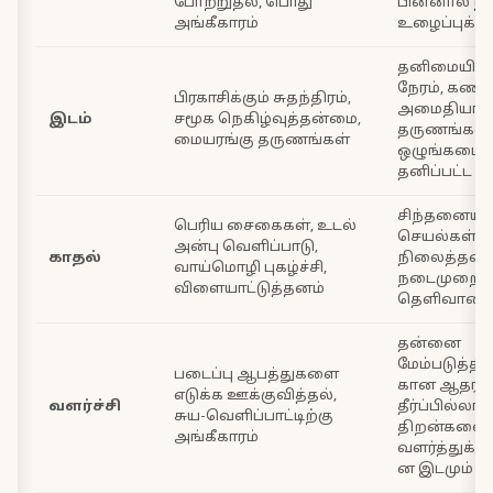
போற்றுதல், பொது
பின்னால் நட
அங்கீகாரம்
உழைப்புக்கு 
தனிமையில் ச
நேரம், கணிக
பிரகாசிக்கும் சுதந்திரம்,
அமைதியா
இடம்
சமூக நெகிழ்வுத்தன்மை,
தருணங்கள்,
மையரங்கு தருணங்கள்
ஒழுங்கமைக்
தனிப்பட்ட இ
சிந்தனைய
பெரிய சைகைகள், உடல்
செயல்கள்,
அன்பு வெளிப்பாடு,
காதல்
நிலைத்தன்
வாய்மொழி புகழ்ச்சி,
நடைமுறை ஆ
விளையாட்டுத்தனம்
தெளிவான த
தன்னை
மேம்படுத்த
படைப்பு ஆபத்துகளை
கான ஆதரவும
எடுக்க ஊக்குவித்தல்,
வளர்ச்சி
தீர்ப்பில்லாம
சுய-வெளிப்பாட்டிற்கு
திறன்களை
அங்கீகாரம்
வளர்த்துக்
ன இடமும்