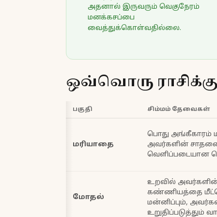
அதனால் இருவரும் வெகுநேரம்
மனக்கசப்பை
வைத்துக்கொள்வதில்லை.
ஒவ்வொரு ராசிக்
பகுதி
சிம்மம் தேவைகள்
பொது அங்கீகாரம் ம
மரியாதை
அவர்களின் சாதன
வெளிப்படையான 
உறவில் அவர்களின
கண்ணியத்தை மீட்ட
மோதல்
மன்னிப்பும், அவர்க
உறுதிப்படுத்தும் வ