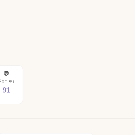
💬
தொடர்பு
91