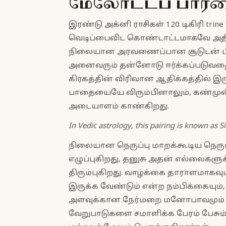
மேலோட்டப் பார்
இரண்டு அக்னி ராசிகள் 120 டிகிரி trine
வெடிப்பைவிட கொண்டாட்டமாகவே அதிகம
நிலையான அரவணைப்பான சூடுடன் பிரக
அனைவரும் தன்னோடு ஈர்க்கப்படுவதை உ
கிரகத்தின் விரிவான ஆதிக்கத்தில் 
பாதையையே விரும்பினாலும், கண்ம
அடையாளம் காண்கிறது.
In Vedic astrology, this pairing is known as 
நிலையான நெருப்பு மாறக்கூடிய நெருப்ப
எழுப்புகிறது, தனுசு அதன் எல்லைகளுக
திரும்புகிறது. வாழ்க்கை தாராளமாகவு
இருக்க வேண்டும் என்ற நம்பிக்கையும
அளவுக்கான நேர்மறை மனோபாவமும்
வேறுபாடுகளை சமாளிக்க பேரம் பேசு