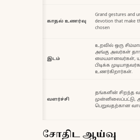
Grand gestures and u
காதல் உணர்வு
devotion that make t
chosen
உறவில் ஒரு சிம்ம
அங்கு அவர்கள் தா
இடம்
மையமானவர்கள், ய
பிடிக்க முடியாதவர்
உணர்கிறார்கள்.
தங்களின் சிறந்த 
வளர்ச்சி
முன்னிலைப்பட்டு, 
பெறுவதற்கான வாய்
சோதிட ஆய்வு