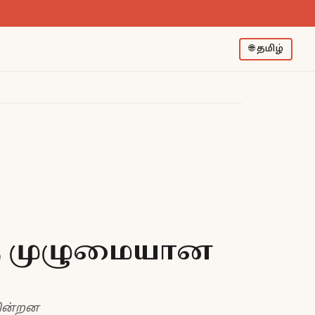
🌐
தமிழ்
ஒரு முழுமையான
கின்றன