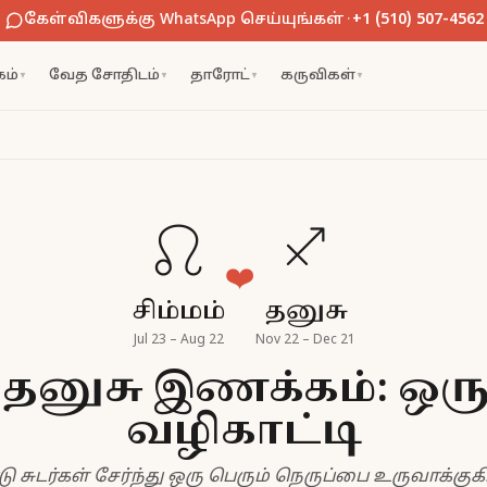
கேள்விகளுக்கு WhatsApp செய்யுங்கள்
·
+1 (510) 507-4562
ம்
வேத சோதிடம்
தாரோட்
கருவிகள்
▼
▼
▼
▼
♌
♐
❤️
சிம்மம்
தனுசு
Jul 23 – Aug 22
Nov 22 – Dec 21
ும் தனுசு இணக்கம்: 
வழிகாட்டி
 சுடர்கள் சேர்ந்து ஒரு பெரும் நெருப்பை உருவாக்கு