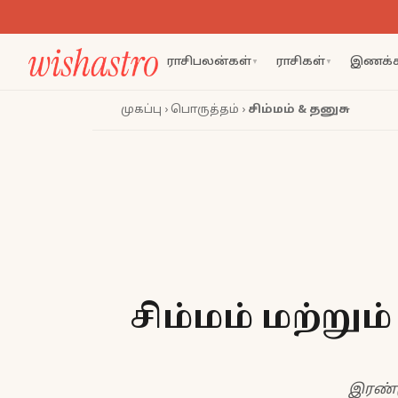
ராசிபலன்கள்
ராசிகள்
இணக்க
▼
▼
முகப்பு
›
பொருத்தம்
›
சிம்மம் & தனுசு
சிம்மம் மற்ற
இரண்டு