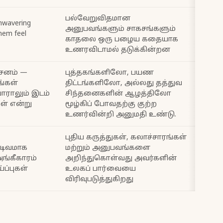
பல்வேறுவிதமான
nwavering
அனுபவங்களும் சாகசங்களும்
hem feel
காதலை ஒரு பழைய கதையாக
உணரவிடாமல் தடுக்கின்றன
ாசனம் —
புத்தகங்களிலோ, பயண
ங்கள்
திட்டங்களிலோ, அல்லது தத்துவ
ாராலும் இடம்
சிந்தனைகளின் ஆழத்திலோ
கள் என்று
மூழ்கிப் போவதற்கு குற்ற
உணர்வின்றி அனுமதி உண்டு.
புதிய கருத்துகள், கலாச்சாரங்கள்
வடிவமாக
மற்றும் அனுபவங்களை
அங்கீகாரம்
அறிந்துகொள்வது அவர்களின்
ப்புகள்
உலகப் பார்வையை
விரிவுபடுத்துகிறது