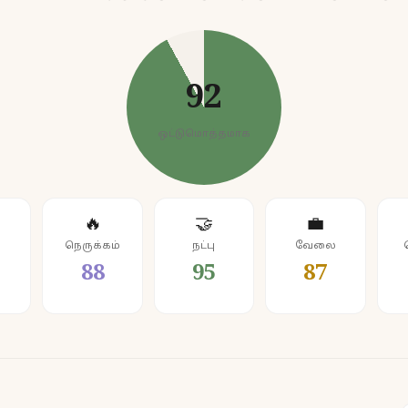
92
ஒட்டுமொத்தமாக
🔥
🤝
💼
நெருக்கம்
நட்பு
வேலை
88
95
87