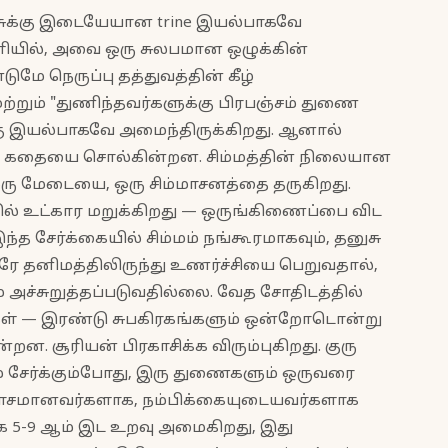
னுசுக்கு இடையேயான trine இயல்பாகவே
ியில், அவை ஒரு சுலபமான ஒழுக்கின்
 நெருப்பு தத்துவத்தின் கீழ்
ற்றும் "துணிந்தவர்களுக்கு பிரபஞ்சம் துணை
்கு இயல்பாகவே அமைந்திருக்கிறது. ஆனால்
கதையை சொல்கின்றன. சிம்மத்தின் நிலையான
ஒரு மேடையை, ஒரு சிம்மாசனத்தை தருகிறது.
ில் உட்கார மறுக்கிறது — ஒருங்கிணைப்பை விட
்த சேர்க்கையில் சிம்மம் நங்கூரமாகவும், தனுசு
ஒரே தனிமத்திலிருந்து உணர்ச்சியை பெறுவதால்,
 அச்சுறுத்தப்படுவதில்லை. வேத சோதிடத்தில்
ர்கள் — இரண்டு சுபகிரகங்களும் ஒன்றோடொன்று
ன. சூரியன் பிரகாசிக்க விரும்புகிறது. குரு
் சேர்க்கும்போது, இரு துணைகளும் ஒருவரை
ரகாசமானவர்களாக, நம்பிக்கையுடையவர்களாக
கே 5-9 ஆம் இட உறவு அமைகிறது, இது