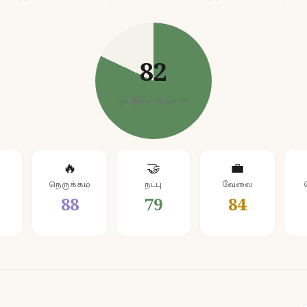
82
ஒட்டுமொத்தமாக
🔥
🤝
💼
நெருக்கம்
நட்பு
வேலை
88
79
84