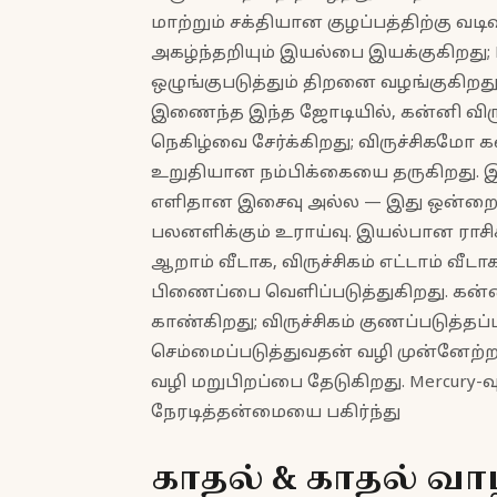
மாற்றும் சக்தியான குழப்பத்திற்கு வடி
அகழ்ந்தறியும் இயல்பை இயக்குகிறது; M
ஒழுங்குபடுத்தும் திறனை வழங்குகிறத
இணைந்த இந்த ஜோடியில், கன்னி விருச
நெகிழ்வை சேர்க்கிறது; விருச்சிகமோ கன
உறுதியான நம்பிக்கையை தருகிறது. 
எளிதான இசைவு அல்ல — இது ஒன்றை ஒ
பலனளிக்கும் உராய்வு. இயல்பான ராசிச்
ஆறாம் வீடாக, விருச்சிகம் எட்டாம் வீடா
பிணைப்பை வெளிப்படுத்துகிறது. கன்ன
காண்கிறது; விருச்சிகம் குணப்படுத்
செம்மைப்படுத்துவதன் வழி முன்னேற்றம் த
வழி மறுபிறப்பை தேடுகிறது. Mercury-வு
நேரடித்தன்மையை பகிர்ந்து
காதல் & காதல் வா