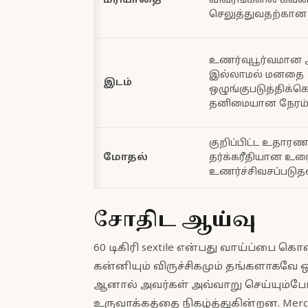
மரியாதை
விவரங்களில் கவன
செலுத்துவதற்கான 
உணர்வுபூர்வமான அ
இல்லாமல் மனதை
இடம்
ஒழுங்குபடுத்திக்
தனிமையான நேரம
குறிப்பிட்ட உதார
மோதல்
தர்க்கரீதியான உர
உணர்ச்சிவசப்படுத
சோதிட ஆய்வு
60 டிகிரி sextile என்பது வாய்ப்பை க
கன்னியும் விருச்சிகமும் தங்களாகவே 
ஆனால் அவர்கள் அவ்வாறு செய்யும்போ
உருவாக்கத்தை நிகழ்த்துகின்றன. Mercur