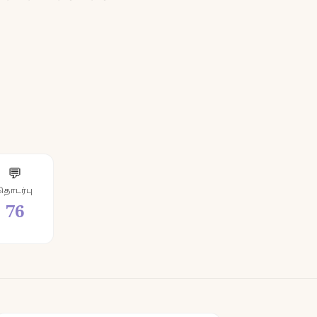
💬
தொடர்பு
76