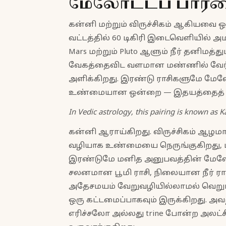
மேலோட்டப் பார்
கன்னி மற்றும் விருச்சிகம் ஆகியவை ஒ
வட்டத்தில் 60 டிகிரி இடைவெளியில் அம
Mars மற்றும் Pluto ஆளும் நீர் தனிமத்து
வேகத்தைவிட வளமான மண்ணில் வேர
அளிக்கிறது. இரண்டு ராசிகளுமே ம
உண்மையான ஒன்றை — இதயத்தைத் தொட
In Vedic astrology, this pairing is known as K
கன்னி ஆராய்கிறது. விருச்சிகம் ஆழமாக
வழியாக உண்மையை நெருங்குகிறது,
இரண்டுமே மனித அனுபவத்தின் மேலோட
சலனமான பூமி ராசி, நிலையான நீர் ராச
அதேசமயம் வேறுவழியில்லாமல் வெறு
ஒரு கட்டமைப்பாகவும் இருக்கிறது. அவ
எரிச்சலோ அல்லது trine போன்ற அல