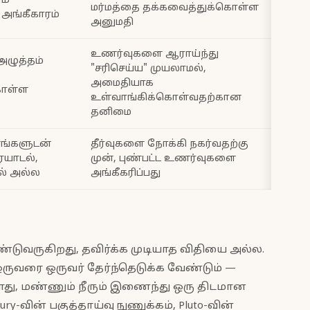
ம்
மர்மத்தை தக்கவைத்துக்கொள்ள
அங்கீகாரம்
அனுமதி
உணர்வுகளை ஆராய்ந்து
ழுத்தம்
"சரிசெய்ய" முயலாமல்,
அமைதியாக
கொள்ள
உள்வாங்கிக்கொள்வதற்கான
்
தனிமை
ணங்களுடன்
தீர்வுகளை நோக்கி நகர்வதற்கு
ையாடல்,
முன், புண்பட்ட உணர்வுகளை
ல் அல்ல
அங்கீகரிப்பது
ொண்டுவருகிறது, தவிர்க்க முடியாத விதியை அல்ல.
ஒருவரை ஒருவர் தேர்ந்தெடுக்க வேண்டும் —
து, மண்ணும் நீரும் இணைந்து ஒரு திடமான
y-வின் பகுத்தாய்வு நுணுக்கம், Pluto-வின்