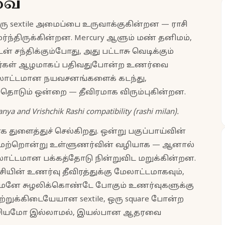
வை
ரு sextile அமைப்பை உருவாக்குகின்றன — ராசி
ர்ந்திருக்கின்றன. Mercury ஆளும் மண் தனிமம்,
டன் சந்திக்கும்போது, அது பட்டாசு வெடிக்கும்
்கள் ஆழமாகப் பதிவதுபோன்ற உணர்வை
ேலோட்டமான நயவசனங்களைக் கடந்து,
ும் ஒன்றை — தீவிரமாக விரும்புகின்றன.
anya and Vrishchik Rashi compatibility (rashi milan).
 துளைத்துச் செல்கிறது. ஒன்று பகுப்பாய்வின்
 மற்றொன்று உள்ளுணர்வின் வழியாக — ஆனால்
்டமான பக்கத்தோடு நின்றுவிட மறுக்கின்றன.
ியின் உணர்வு தீவிரத்துக்கு மேலாட்டமாகவும்,
மனே சுழலிக்கொண்டே போகும் உணர்வுகளுக்கு
ற்றுக்கிடையேயான sextile, ஒரு square போன்ற
ட்சியமோ இல்லாமல், இயல்பான ஆதரவை