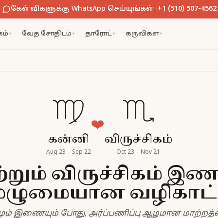
கேள்விகளுக்கு WhatsApp செய்யுங்கள்
·
+1 (510) 507-4562
ம்
வேத சோதிடம்
தாரோட்
கருவிகள்
▼
▼
▼
▼
♍
♏
❤️
கன்னி
விருச்சிகம்
Aug 23 – Sep 22
Oct 23 – Nov 21
றும் விருச்சிகம் இண
ுழுமையான வழிகாட்
மும் இணையும் போது, அர்ப்பணிப்பு ஆழமான மாற்றத்த