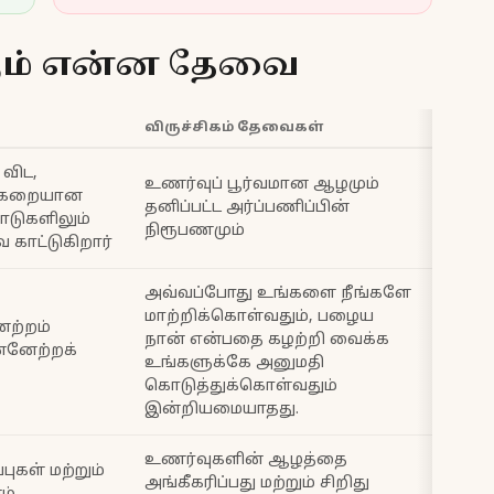
கும் என்ன தேவை
விருச்சிகம் தேவைகள்
விட,
உணர்வுப் பூர்வமான ஆழமும்
க்கறையான
தனிப்பட்ட அர்ப்பணிப்பின்
பாடுகளிலும்
நிரூபணமும்
காட்டுகிறார்
அவ்வப்போது உங்களை நீங்களே
மாற்றிக்கொள்வதும், பழைய
ேற்றம்
நான் என்பதை கழற்றி வைக்க
்னேற்றக்
உங்களுக்கே அனுமதி
கொடுத்துக்கொள்வதும்
இன்றியமையாதது.
உணர்வுகளின் ஆழத்தை
ுகள் மற்றும்
அங்கீகரிப்பது மற்றும் சிறிது