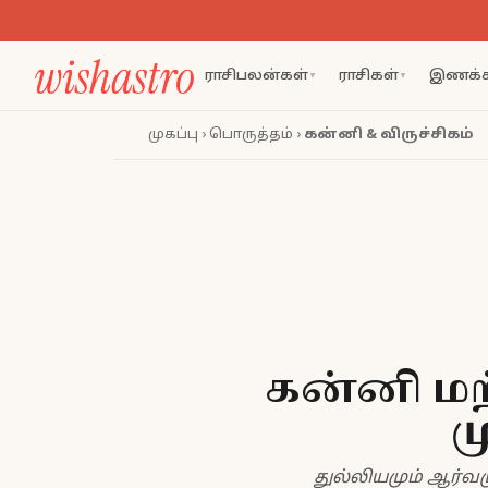
ராசிபலன்கள்
ராசிகள்
இணக்க
▼
▼
முகப்பு
›
பொருத்தம்
›
கன்னி & விருச்சிகம்
கன்னி மற்
ம
துல்லியமும் ஆர்வ