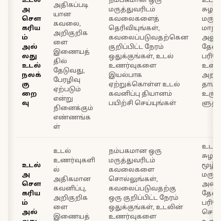
உடல்
நம்பகமான ஒரு
உடல
அதிகப்படி
அ
மருத்துவரிடம்
சுழல்
யான
சௌ
கவலைகளைத்
மருத
கவலை,
கரிய
தெரிவியுங்கள்,
மாற்ற
அறிகுறிக
ம்
கவலைப்படுவதற்கென
அணுக
ளை
அல்
குறிப்பிட்ட நேரம்
தேவ
இணையத்
லது
ஒதுக்குங்கள், உடல்
பரிச
தில்
உடல்
உணர்வுகளை
உளவி
தேடுவது,
நலக்
இயல்பாக
அறி
பேரழிவு
கு
ஏற்றுக்கொள்ள உடல்
தாமா
ஏற்படும்
றை
கவனிப்பு தியானம்
உருவ
என்று
வு
பயிற்சி செய்யுங்கள்
ளுதல
நினைக்கும்
எண்ணங்க
ள்
உடல
உடல்
நம்பகமான ஒரு
சுழல்
உணர்வுகளி
மருத்துவரிடம்
உடல்
மூழ்க
ல்
கவலைகளை
அ
மருத்
அதிகமான
சொல்லுங்கள்,
சௌ
அலை
கவனிப்பு,
கவலைப்படுவதற்கு
கரிய
தேவ
அறிகுறிக
ஒரு குறிப்பிட்ட நேரம்
ம்
பரி
ளை
ஒதுக்குங்கள், உடலின்
அல்
செய்
இணையத்
உணர்வுகளை