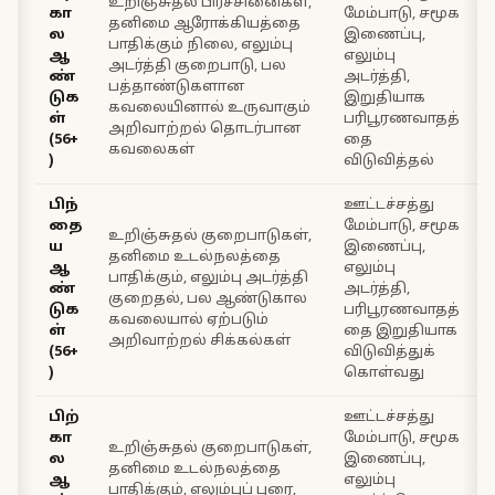
உறிஞ்சுதல் பிரச்சினைகள்,
கா
மேம்பாடு, சமூக
தனிமை ஆரோக்கியத்தை
ல
இணைப்பு,
பாதிக்கும் நிலை, எலும்பு
ஆ
எலும்பு
அடர்த்தி குறைபாடு, பல
ண்
அடர்த்தி,
பத்தாண்டுகளான
டுக
இறுதியாக
கவலையினால் உருவாகும்
ள்
பரிபூரணவாதத்
ப
அறிவாற்றல் தொடர்பான
(56+
தை
கவலைகள்
)
விடுவித்தல்
பிந்
ஊட்டச்சத்து
தை
மேம்பாடு, சமூக
உறிஞ்சுதல் குறைபாடுகள்,
ய
இணைப்பு,
தனிமை உடல்நலத்தை
ஆ
எலும்பு
பாதிக்கும், எலும்பு அடர்த்தி
ண்
அடர்த்தி,
குறைதல், பல ஆண்டுகால
டுக
பரிபூரணவாதத்
கவலையால் ஏற்படும்
ள்
தை இறுதியாக
ல
அறிவாற்றல் சிக்கல்கள்
(56+
விடுவித்துக்
)
கொள்வது
பிற்
ஊட்டச்சத்து
கா
மேம்பாடு, சமூக
உறிஞ்சுதல் குறைபாடுகள்,
ல
இணைப்பு,
தனிமை உடல்நலத்தை
ஆ
எலும்பு
பாதிக்கும், எலும்புப் புரை,