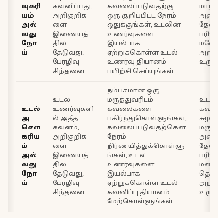
வுகரி
கவனிப்பது,
கவலைப்படுவதற்கு
மாற்ற
யம்
அறிகுறிக
ஒரு குறிப்பிட்ட நேரம்
அணுக
அல்
ளை
ஒதுக்குங்கள், உடலின்
தேவ
லது
இணையத்
உணர்வுகளை
பரிச
நோ
தில்
இயல்பாக
மனோ
ய்
தேடுவது,
ஏற்றுக்கொள்ள உடல்
அறி
பேரழிவு
உணர்வு தியானம்
உருவ
சிந்தனை
பயிற்சி செய்யுங்கள்
நம்பகமான ஒரு
உடல்
மருத்துவரிடம்
உடல்
உடல்
உணர்வுகளி
கவலைகளை
கவல
அ
ல் அதீத
பகிர்ந்துகொள்ளுங்கள்,
சுழற்ச
சௌ
கவனம்,
கவலைப்படுவதற்கென
மருத்
கரிய
அறிகுறிக
நேரம்
அலை
ம்
ளை
நிர்ணயித்துக்கொள்ளு
தேவ
அல்
இணையத்
ங்கள், உடல்
பரிச
லது
தில்
உணர்வுகளை
மனம்
நோ
தேடுவது,
இயல்பாக
தொட
ய்
பேரழிவு
ஏற்றுக்கொள்ள உடல்
அறி
சிந்தனை
கவனிப்பு தியானம்
உருவ
மேற்கொள்ளுங்கள்