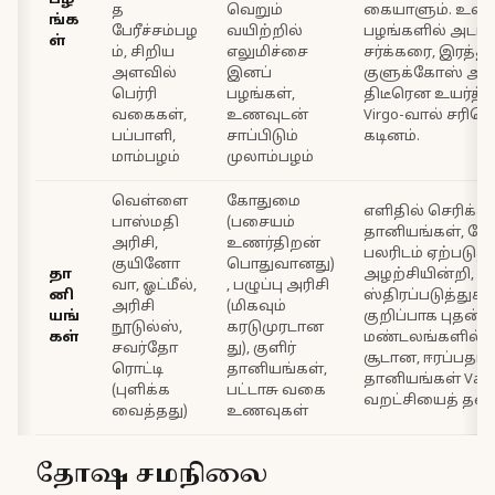
பழ
த
வெறும்
கையாளும். உலர்
ங்க
பேரீச்சம்பழ
வயிற்றில்
பழங்களில் அடர்ந்
ள்
ம், சிறிய
எலுமிச்சை
சர்க்கரை, இரத்தத
அளவில்
இனப்
குளுக்கோஸ் 
பெர்ரி
பழங்கள்,
திடீரென உயர்த்
வகைகள்,
உணவுடன்
Virgo-வால் சரிச
பப்பாளி,
சாப்பிடும்
கடினம்.
மாம்பழம்
முலாம்பழம்
வெள்ளை
கோதுமை
எளிதில் செரிக்கக
பாஸ்மதி
(பசையம்
தானியங்கள், க
அரிசி,
உணர்திறன்
பலரிடம் ஏற்படுத்த
குயினோ
பொதுவானது)
தா
அழற்சியின்றி, 
வா, ஓட்மீல்,
, பழுப்பு அரிசி
னி
ஸ்திரப்படுத்துக
அரிசி
(மிகவும்
யங்
குறிப்பாக புதன் 
நூடுல்ஸ்,
கரடுமுரடான
கள்
மண்டலங்களில் இத
சவர்தோ
து), குளிர்
சூடான, ஈரப்பத
ரொட்டி
தானியங்கள்,
தானியங்கள் Vata
(புளிக்க
பட்டாசு வகை
வறட்சியைத் தண
வைத்தது)
உணவுகள்
தோஷ சமநிலை