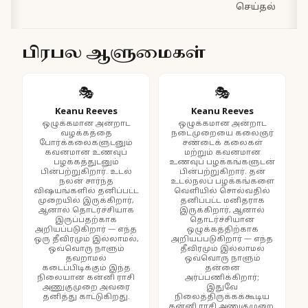
செய்தல்
பிரபல ஆளுமைகள்
🎭
🎭
Keanu Reeves
Keanu Reeves
ஒழுக்கமான அன்றாட
ஒழுக்கமான அன்றாட
வழக்கத்தை
நடைமுறையை கலைஞர்
போர்க்கலைகளுடனும்
சண்டைக் கலைகள்
கவனமான உணவுப்
மற்றும் கவனமான
பழக்கத்துடனும்
உணவுப் பழக்கங்களுடன்
பின்பற்றுகிறார். உடல்
பின்பற்றுகிறார். தன்
நலன் சார்ந்த
உடல்நலப் பழக்கங்களை
விஷயங்களில் தனிப்பட்ட
வெளியில் சொல்வதில்
முறையில் இருக்கிறார்,
தனிப்பட்ட மனிதராக
ஆனால் தொடர்ச்சியாக
இருக்கிறார், ஆனால்
இருப்பதற்காக
தொடர்ச்சியான
அறியப்படுகிறார் — எந்த
ஒழுக்கத்திற்காக
ஒரு தீவிரமும் இல்லாமல்,
அறியப்படுகிறார் — எந்த
ஒவ்வொரு நாளும்
தீவிரமும் இல்லாமல்
தவறாமல்
ஒவ்வொரு நாளும்
கடைப்பிடிக்கும் இந்த
தன்னை
நிலையான கன்னி ராசி
அர்ப்பணிக்கிறார்;
அணுகுமுறை அவரை
இதுவே
தனித்து காட்டுகிறது.
நிலைத்திருக்கக்கூடிய
கன்னி ராசி அணுகுமுறை.