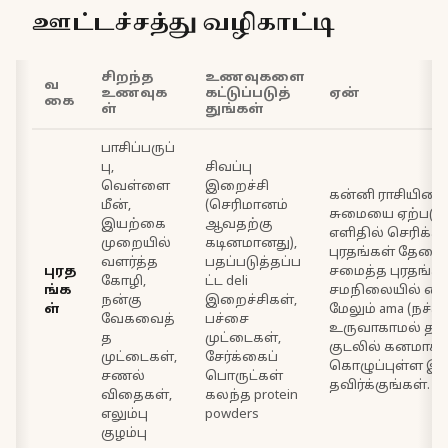
ஊட்டச்சத்து வழிகாட்டி
சிறந்த
உணவுகளை
வ
உணவுக
கட்டுப்படுத்
ஏன்
கை
ள்
துங்கள்
பாசிப்பருப்
பு,
சிவப்பு
வெள்ளை
இறைச்சி
கன்னி ராசியினரு
மீன்,
(செரிமானம்
சுமையை ஏற்படுத
இயற்கை
ஆவதற்கு
எளிதில் செரிக்கக
முறையில்
கடினமானது),
புரதங்கள் தேவை
வளர்த்த
பதப்படுத்தப்ப
புரத
சமைத்த புரதங்கள
கோழி,
ட்ட deli
ங்க
சமநிலையில் வைத்
நன்கு
இறைச்சிகள்,
ள்
மேலும் ama (நச்சு
வேகவைத்
பச்சை
உருவாகாமல் தடுக
த
முட்டைகள்,
குடலில் கனமாக 
முட்டைகள்,
சேர்க்கைப்
கொழுப்புள்ள இ
சணல்
பொருட்கள்
தவிர்க்குங்கள்.
விதைகள்,
கலந்த protein
எலும்பு
powders
குழம்பு