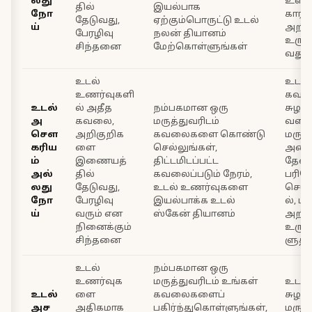
லது
உளவ
தில்
இயல்பாக
நோ
காரண
தேடுவது,
ஏற்கும்பொருட்டு உடல்
ய்
அறி
பேரழிவு
நலன் தியானம்
உருவ
சிந்தனை
மேற்கொள்ளுங்கள்
வது
உடல்
உடல்
உணர்வுகளி
கவ
உடல்
ல் அதீத
நம்பகமான ஒரு
சுழல
அ
கவலை,
மருத்துவரிடம்
வளர்
சௌ
அறிகுறிக
கவலைகளை கொண்டு
மருத்
கரிய
ளை
செல்லுங்கள்,
அலை
ம்
இணையத்
திட்டமிடப்பட்ட
தேவ
அல்
தில்
கவலைப்படும் நேரம்,
பரி
லது
தேடுவது,
உடல் உணர்வுகளை
செய்
நோ
பேரழிவு
இயல்பாக்க உடல்
ல், 
ய்
வரும் என
ஸ்கேன் தியானம்
அறி
நினைக்கும்
உருவ
சிந்தனை
ளுதல
உடல்
நம்பகமான ஒரு
உணர்வுக
மருத்துவரிடம் உங்கள்
உடல
உடல்
ளை
கவலைகளைப்
சுழல
அச
அதிகமாக
பகிர்ந்துகொள்ளுங்கள்,
மருத