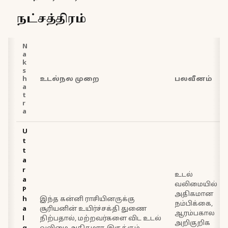
நட்சத்திரம்
N
a
k
s
h
உடல்நல முறை
பலவீனம்
a
t
r
a
U
t
t
a
r
உடல்
a
வலிமையில்
P
அதிகமான
h
இந்த கன்னி ராசியினருக்கு
நம்பிக்கை,
a
சூரியனின் உயிர்ச்சக்தி துணை
ஆரம்பகால
l
நிற்பதால், மற்றவர்களை விட உடல்
அறிகுறிக