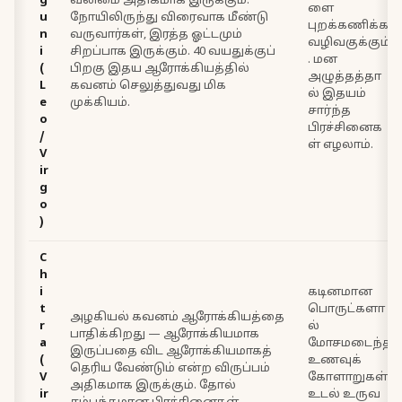
g
வலிமை அதிகமாக இருக்கும்.
ளை
u
நோயிலிருந்து விரைவாக மீண்டு
புறக்கணிக்க
n
வருவார்கள், இரத்த ஓட்டமும்
வழிவகுக்கும்
i
சிறப்பாக இருக்கும். 40 வயதுக்குப்
. மன
(
பிறகு இதய ஆரோக்கியத்தில்
அழுத்தத்தா
L
கவனம் செலுத்துவது மிக
ல் இதயம்
e
முக்கியம்.
சார்ந்த
o
பிரச்சினைக
/
ள் எழலாம்.
V
ir
g
o
)
C
h
i
கடினமான
t
பொருட்களா
அழகியல் கவனம் ஆரோக்கியத்தை
r
ல்
பாதிக்கிறது — ஆரோக்கியமாக
a
மோசமடைந்த
இருப்பதை விட ஆரோக்கியமாகத்
(
உணவுக்
தெரிய வேண்டும் என்ற விருப்பம்
V
கோளாறுகள்,
அதிகமாக இருக்கும். தோல்
ir
உடல் உருவ