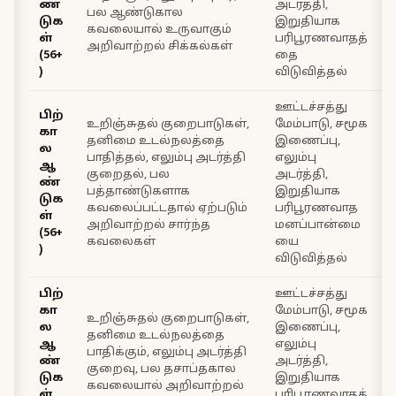
ண்
அடர்த்தி,
பல ஆண்டுகால
டுக
இறுதியாக
கவலையால் உருவாகும்
ள்
பரிபூரணவாதத்
ல
அறிவாற்றல் சிக்கல்கள்
(56+
தை
)
விடுவித்தல்
ஊட்டச்சத்து
பிற்
உறிஞ்சுதல் குறைபாடுகள்,
மேம்பாடு, சமூக
கா
தனிமை உடல்நலத்தை
இணைப்பு,
ல
பாதித்தல், எலும்பு அடர்த்தி
எலும்பு
ஆ
குறைதல், பல
அடர்த்தி,
ண்
பத்தாண்டுகளாக
இறுதியாக
டுக
கவலைப்பட்டதால் ஏற்படும்
பரிபூரணவாத
ள்
அறிவாற்றல் சார்ந்த
மனப்பான்மை
ப
(56+
கவலைகள்
யை
)
விடுவித்தல்
பிற்
ஊட்டச்சத்து
கா
மேம்பாடு, சமூக
உறிஞ்சுதல் குறைபாடுகள்,
ல
இணைப்பு,
தனிமை உடல்நலத்தை
ஆ
எலும்பு
பாதிக்கும், எலும்பு அடர்த்தி
ண்
அடர்த்தி,
குறைவு, பல தசாப்தகால
டுக
இறுதியாக
கவலையால் அறிவாற்றல்
ள்
பரிபூரணவாதத்
ல