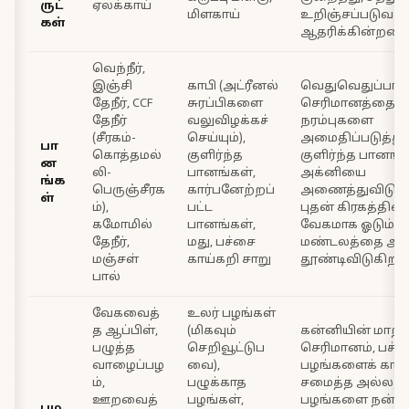
ருட்
ஏலக்காய்
மிளகாய்
உறிஞ்சப்படுவத
கள்
ஆதரிக்கின்றன.
வெந்நீர்,
இஞ்சி
காபி (அட்ரீனல்
வெதுவெதுப்பான
தேநீர், CCF
சுரப்பிகளை
செரிமானத்தை ஆ
தேநீர்
வலுவிழக்கச்
நரம்புகளை
(சீரகம்-
செய்யும்),
அமைதிப்படுத்து
பா
கொத்தமல்
குளிர்ந்த
குளிர்ந்த பானங
ன
லி-
பானங்கள்,
அக்னியை
ங்க
பெருஞ்சீரக
கார்பனேற்றப்
அணைத்துவிடுகி
ள்
ம்),
பட்ட
புதன் கிரகத்தி
கமோமில்
பானங்கள்,
வேகமாக ஓடும் நர
தேநீர்,
மது, பச்சை
மண்டலத்தை அத
மஞ்சள்
காய்கறி சாறு
தூண்டிவிடுகிறது
பால்
வேகவைத்
உலர் பழங்கள்
த ஆப்பிள்,
(மிகவும்
கன்னியின் மாறக
பழுத்த
செறிவூட்டுப
செரிமானம், பச
வாழைப்பழ
வை),
பழங்களைக் காட்ட
ம்,
பழுக்காத
சமைத்த அல்லது 
ஊறவைத்
பழங்கள்,
பழங்களை நன்றா