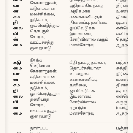
மை
தாக்குதல்கள்,
சுத்திகரி
கோளாறுகள்,
யா
ஆரோக்கியத்தை
நிர்ணயி
கடுமையான
ன
அதிகமாக
உணவு ந
மலச்சிக்கல்,
சம
கண்காணிக்கும்
தினசரி 
நடுக்கம்,
நி
நினைப்பு, தனிமை,
சூடான க
ஓய்வெடுத்தும்
லை
ஓய்வெடுக்க
எள்ளெ
தொடரும்
யி
இயலாமை,
எனிமா (b
சோர்வு,
ன்
சோர்வினால் வரும்
தொழில
ஊட்டச்சத்து
மை
மனச்சோர்வு
ஆதரவு
குறைபாடு
நீடித்த
கடு
பீதி தாக்குதல்கள்,
பஞ்சகர
செரிமான
மை
தொடர்ச்சியான
சுத்திகரி
கோளாறுகள்,
யா
உடல்நலக்
நிர்ணயி
கடுமையான
ன
கண்காணிப்பு,
உணவு ந
மலச்சிக்கல்,
சம
தனிமை,
தினசரி 
நடுக்கம்,
நி
ஓய்வெடுக்க
சூடான க
ஓய்வெடுத்தும்
லை
இயலாமை,
எள்ளெ
தணியாத
யி
சோர்வினால்
கருகுடல
சோர்வு,
ன்
ஏற்படும்
(பஸ்தி),
ஊட்டச்சத்துக்
மை
மனச்சோர்வு
ஆதரவு
குறைபாடு
நாள்பட்ட
பஞ்சகர