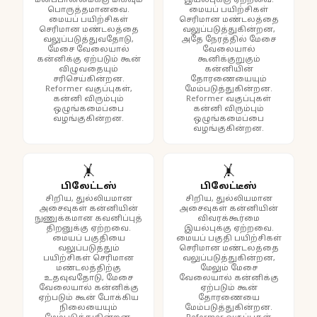
மனப்பான்மைக்கு மிகவும்
இயல்புக்கு ஏற்றவை.
பொருத்தமானவை.
மையப் பயிற்சிகள்
மையப் பயிற்சிகள்
செரிமான மண்டலத்தை
செரிமான மண்டலத்தை
வலுப்படுத்துகின்றன,
வலுப்படுத்துவதோடு,
அதே நேரத்தில் மேசை
மேசை வேலையால்
வேலையால்
கன்னிக்கு ஏற்படும் கூன்
கூனிக்குறுகும்
விழுவதையும்
கன்னியின்
சரிசெய்கின்றன.
தோரணையையும்
Reformer வகுப்புகள்,
மேம்படுத்துகின்றன.
கன்னி விரும்பும்
Reformer வகுப்புகள்
ஒழுங்கமைப்பை
கன்னி விரும்பும்
வழங்குகின்றன.
ஒழுங்கமைப்பை
வழங்குகின்றன.
🤸
🤸
பிலேட்டஸ்
பிலேட்டீஸ்
சிறிய, துல்லியமான
சிறிய, துல்லியமான
அசைவுகள் கன்னியின்
அசைவுகள் கன்னியின்
நுணுக்கமான கவனிப்புத்
விவரக்கூர்மை
திறனுக்கு ஏற்றவை.
இயல்புக்கு ஏற்றவை.
மையப் பகுதியை
மையப் பகுதி பயிற்சிகள்
வலுப்படுத்தும்
செரிமான மண்டலத்தை
பயிற்சிகள் செரிமான
வலுப்படுத்துகின்றன,
மண்டலத்திற்கு
மேலும் மேசை
உதவுவதோடு, மேசை
வேலையால் கன்னிக்கு
வேலையால் கன்னிக்கு
ஏற்படும் கூன்
ஏற்படும் கூன் போக்கிய
தோரணையை
நிலையையும்
மேம்படுத்துகின்றன.