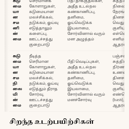
கடு
செரிமானக்
பீதி தாக்குதல்கள்,
சுத்திகரி
மை
கோளாறுகள்,
அதீத உடல்நல
நிலைய
யா
கடுமையான
கண்காணிப்பு,
நேரங்க
ன
மலச்சிக்கல்,
தனிமை,
தினசரி 
சம
நடுக்கம், ஓய்வு
ஓய்வெடுக்க
வெதுவ
னி
எடுத்தாலும்
இயலாமை,
குளியல்
ன்
களைப்பு,
சோர்வினால் வரும்
எள்ளெ
மை
ஊட்டச்சத்து
மன அழுத்தம்
எனிமா (b
குறைபாடு
ஆதரவு
கடு
நீடித்த
பஞ்சகர
மை
செரிமான
பீதி வெடிப்புகள்,
சுத்திகரி
யா
கோளாறுகள்,
அதீத உடல்நல
நிர்ணயி
ன
கடுமையான
கண்காணிப்பு,
உணவு ந
சம
மலச்சிக்கல்,
தனிமை,
தினசரி 
நி
நடுக்கம், ஓய்வு
ஓய்வெடுக்க
வெதுவ
லை
எடுத்தும் தீராத
இயலாமை,
குளியல்
யி
சோர்வு,
சோர்வினால் வரும்
எண்ணெ
ன்
ஊட்டச்சத்து
மனச்சோர்வு
(basti)
மை
குறைபாடு
ஆதரவு
சிறந்த உடற்பயிற்சிகள்