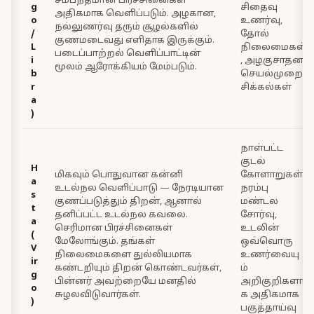
சம்பந்தமான பிரச்சினைகள்
g
சிதைவு
அதிகமாக வெளிப்படும். அழகான,
o
உணர்வு,
நல்லுணர்வு தரும் சூழல்களில்
/
தோல்
குணமடைவது எளிதாக இருக்கும்.
L
நிலைமைகள்
படைப்பாற்றல் வெளிப்பாட்டின்
i
, அழகுசாதன
மூலம் ஆரோக்கியம் மேம்படும்.
b
செயல்முறை
r
சிக்கல்கள்
a
)
நாள்பட்ட
குடல்
H
மிகவும் பொதுவான கன்னி
கோளாறுகள்,
a
உடல்நல வெளிப்பாடு — நேரடியான
நரம்பு
s
குணப்படுத்தும் திறன், ஆனால்
மண்டல
t
தனிப்பட்ட உடல்நல கவலை.
சோர்வு,
a
செரிமான பிரச்சினைகள்
உடலின்
(
மேலோங்கும். தங்கள்
ஒவ்வொரு
V
நிலைமைகளை துல்லியமாக
உணர்வையு
ir
கண்டறியும் திறன் கொண்டவர்கள்,
ம்
g
பின்னர் அவற்றையே மனதில்
அறிகுறிகளா
o
சுழலவிடுவார்கள்.
க அதிகமாக
)
பகுத்தாய்வு