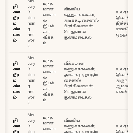
Mer
மந்த
நி
cury
மான
வீங்கிய
ண
's
உலர் தேய
வடிகா
கணுக்கால்கள்,
நீர்
clea
இடைவெ
ல்
அடிக்கடி சைனஸ்
ம
nsin
நீர்ச்சத
இயக்
பிரச்சினைகள்,
ண்
g
எண்ணெ
கம்,
மெதுவான
டல
net
ஒத்தடங்
வீக்க
குணமடைதல்
ம்
wor
ம்
k
Mer
மந்த
நி
cury
வீக்கமான
மான
ண
's
கணுக்கால்கள்,
உலர் தேய
வடிகா
நீர்
clea
அடிக்கடி ஏற்படும்
இடைவேள
ல்
ம
nsin
சைனஸ்
அருந்து
இயக்
ண்
g
பிரச்சினைகள்,
ஆமணக்
கம்,
டல
net
மெதுவான
எண்ணெய
வீக்க
ம்
wor
குணமடைதல்
ம்
k
Mer
மந்த
நி
cury
வீங்கிய
மான
ண
's
கணுக்கால்கள்,
உலர் தேய
வடிகா
நீர்
clea
அடிக்கடி ஏற்படும்
இடைவே