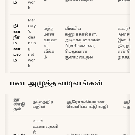
ம்
wor
k
Mer
நி
cury
மந்த
வீங்கிய
உலர் தேய
ண
's
மான
கணுக்கால்கள்,
அசைவு
நீர்
clea
வடிகா
அடிக்கடி சைனஸ்
இடைவே
ம
nsin
ல்,
பிரச்சினைகள்,
நீரேற்ற
ண்
g
வீக்க
மெதுவான
எண்ணெ
டல
net
ம்
குணமடைதல்
ஒத்தடங்
ம்
wor
k
மன அழுத்த வடிவங்கள்
தூ
நட்சத்திர
ஆரோக்கியமான
ஆரோ
ண்டு
பதில்
வெளிப்பாட்டு வழி
பழக்
தல்
உடல்
உணர்வுகளி
ல்