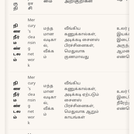
மை
அறிகுறிகள்
கு
ரா
தி
சி
Mer
நி
cury
மந்த
வீங்கிய
உலர் தூ
ண
's
மான
கணுக்கால்கள்,
இயக்க
நீர்
clea
வடிகா
அடிக்கடி சைனஸ்
இடைவேள
ம
nsin
ல்,
பிரச்சினைகள்,
அருந்து
ண்
g
வீக்க
மெதுவாக
ஆமணக்
டல
net
ம்
குணமாவது
எண்ணெய
ம்
wor
k
Mer
நி
cury
வீங்கிய
மந்த
ண
's
கணுக்கால்கள்,
மான
உலர் தேய
நீர்
clea
அடிக்கடி ஏற்படும்
வடிகா
இடைவே
ம
nsin
சைனஸ்
ல்,
நீரேற்ற
ண்
g
பிரச்சினைகள்,
வீக்க
எண்ணெய
டல
net
மெதுவாக ஆறும்
ம்
ம்
wor
காயங்கள்
k