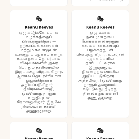
🎭
🎭
Keanu Reeves
Keanu Reeves
ஒரு கட்டுக்கோப்பான
ஒழுங்கான
வழக்கத்தைப்
நடைமுறையை
பின்பற்றுகிறார் —
போர்க்கலை மற்றும்
தற்காப்புக் கலைகள்
கவனமான உணவுப்
மற்றும் கவனமுடன்
பழக்கத்துடன்
உண்ணும் பழக்கம் என்று.
பின்பற்றுகிறார். உடல்நல
உடல் நலம் தொடர்பான
பழக்கங்களில்
விஷயங்களில் அவர்
தனிப்பட்டவராக
பெரிதும் தனிமையில்
இருந்தாலும்,
இருப்பதை விரும்புகிறார்,
நிலைத்தன்மையில்
ஆனால் தொடர்ச்சியான
அறியப்படுகிறார் —
ஒழுங்கிற்காக
அதீதமின்றி ஒவ்வொரு
அறியப்படுகிறார் —
நாளும் தவறாமல்
தீவிரங்களின்றி,
ஈடுபடுவது, நீடித்து
ஒவ்வொரு நாளும்
நிலைக்கும் கன்னி
உறுதியுடன்
அணுகுமுறை.
தோன்றுகிறார்; இதுவே
நிலையான கன்னி
அணுகுமுறை.
🎭
🎭