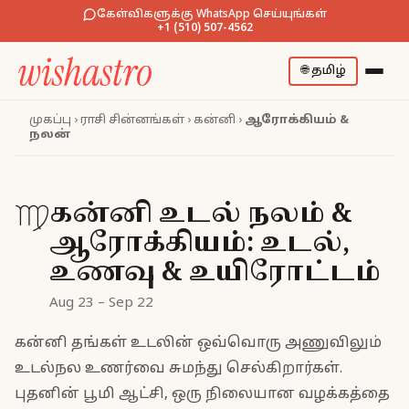
கேள்விகளுக்கு WhatsApp செய்யுங்கள்
+1 (510) 507-4562
🌐
தமிழ்
முகப்பு
›
ராசி சின்னங்கள்
›
கன்னி
›
ஆரோக்கியம் &
நலன்
கன்னி உடல் நலம் &
♍
ஆரோக்கியம்: உடல்,
உணவு & உயிரோட்டம்
Aug 23 – Sep 22
கன்னி தங்கள் உடலின் ஒவ்வொரு அணுவிலும்
உடல்நல உணர்வை சுமந்து செல்கிறார்கள்.
புதனின் பூமி ஆட்சி, ஒரு நிலையான வழக்கத்தை