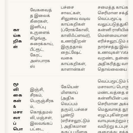
பச்சை
சமைத்த காய்கறி
வேகவைத்
சாலட்கள்,
செரிமான சக்தி
த இலைக்
சிலுவை வடிவ
வெப்பமூட்டி
கீரைகள்,
காய்கறிகள்
வலுப்படுத்துகி
இனிப்பு
கா
(ப்ரோக்கோலி,
கன்னி ராசியின்
உருளைக்
ய்க
காலிஃப்ளவர்),
மென்மையான வ
கிழங்கு,
றிக
உணர்திறன்
எரிச்சலூட்டும் க
சுரைக்காய்,
ள்
இருந்தால்
நார்ச்சத்து இல்ல
பீட்ரூட்,
நைட்ஷேட்
உணவுகள் Vata-வின
கேரட்,
வகை
வறண்ட தன்மை
அஸ்பாரக
காய்கறிகள்,
அதிகரித்து வாயுத
ஸ்
காளான்கள்
தொல்லையை ஏற்பட
வெப்பமூட்டும் ச
மூ
கேயென்
மசாலாப் பொருட்க
லி
இஞ்சி,
மிளகாய்
மண்டலத்தை எரிச
கை
சீரகம்,
(அதிக
கன்னியின் பல
கள்
பெருஞ்சீரக
வெப்பம்
செரிமான அக்ன
&
ம்,
தரும்), பச்சை
மெதுவாகத் தூண்
மசா
கொத்தமல்
பூண்டு
எழுப்புகின்றன. 
லா
லி, மஞ்சள்,
(எரிச்சலூட்டும்
வாயுவகற்றும் ம
ப்
இலவங்கப்
), அதிகமான
வயிற்று உப்புசத
பொ
பட்டை,
கருப்பு மிளகு,
குறைத்து, சத்துக