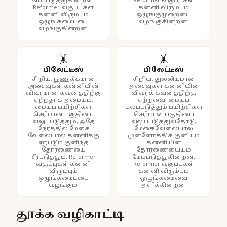
மேம்படுத்துகின்றன.
Reformer வகுப்புகள்
Reformer வகுப்புகள்
கன்னி விரும்பும்
கன்னி விரும்பும்
ஒழுங்குமுறையை
ஒழுங்கமைப்பை
வழங்குகின்றன.
வழங்குகின்றன.
🤸
🤸
பிலேட்டீஸ்
பிலேட்டீஸ்
சிறிய, நுணுக்கமான
சிறிய, துல்லியமான
அசைவுகள் கன்னியின்
அசைவுகள் கன்னியின்
விவரமான கவனத்திற்கு
விவரக் கவனத்திற்கு
ஏற்றதாக அமையும்.
ஏற்றவை. மையப்
மையப் பயிற்சிகள்
பலப்படுத்தும் பயிற்சிகள்
செரிமான பகுதியை
செரிமான பகுதியை
வலுப்படுத்தும், அதே
வலுப்படுத்துவதோடு,
நேரத்தில் மேசை
மேசை வேலையால்
வேலையால் கன்னிக்கு
முன்னோக்கிக் குனியும்
ஏற்படும் குனிந்த
கன்னியின்
தோரணையை
தோரணையையும்
சீர்படுத்தும். Reformer
மேம்படுத்துகின்றன.
வகுப்புகள் கன்னி
Reformer வகுப்புகள்
விரும்பும்
கன்னி விரும்பும்
ஒழுங்கமைப்பை
ஒழுங்கமைவை
வழங்கும்.
அளிக்கின்றன.
தூக்க வழிகாட்டி