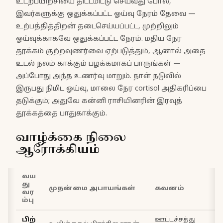
உடற்பயிற்சியை திட்டமிட்டு செய்வது போல்,
இவர்களுக்கு ஒதுக்கப்பட்ட ஓய்வு நேரம் தேவை —
உற்பத்தித்திறன் தடைசெய்யப்பட்ட, முற்றிலும்
ஓய்வுக்காகவே ஒதுக்கப்பட்ட நேரம். மதிய நேர
தூக்கம் குற்றவுணர்வை ஏற்படுத்தும், ஆனால் அதை
உடல் நலம் காக்கும் பழக்கமாகப் பாருங்கள் —
அப்போது அந்த உணர்வு மாறும். நாள் நடுவில்
இருபது நிமிட ஓய்வு, மாலை நேர cortisol அதிகரிப்பை
தடுக்கும்; அதுவே கன்னி ராசியினரின் இரவுத்
தூக்கத்தை பாதுகாக்கும்.
வாழ்க்கை நிலை
ஆரோக்கியம்
வய
து
த
முதன்மை அபாயங்கள்
கவனம்
வர
ம்பு
பிற்
ஊட்டச்சத்து