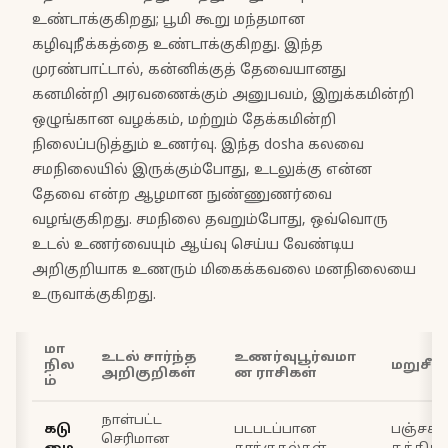
உண்டாக்குகிறது; பூமி கூறு மந்தமான
கழிவுநீக்கத்தை உண்டாக்குகிறது. இந்த
முரண்பாட்டால், கன்னிக்குத் தேவையானது
கனமின்றி அரவணைக்கும் அனுபவம், இறுக்கமின்றி
ஒழுங்கான வழக்கம், மற்றும் தேக்கமின்றி
நிலைப்படுத்தும் உணர்வு. இந்த dosha கலவை
சமநிலையில் இருக்கும்போது, உடலுக்கு என்ன
தேவை என்ற ஆழமான நுண்ணுணர்வை
வழங்குகிறது. சமநிலை தவறும்போது, ஒவ்வொரு
உடல் உணர்வையும் ஆய்வு செய்ய வேண்டிய
அறிகுறியாக உணரும் மிகைக்கவலை மனநிலையை
உருவாக்குகிறது.
மா
உடல் சார்ந்த
உணர்வுபூர்வமா
நில
மறுசீர
அறிகுறிகள்
ன ராசிகள்
ம்
நாள்பட்ட
கடு
படபடப்பான
பஞ்சகர
செரிமான