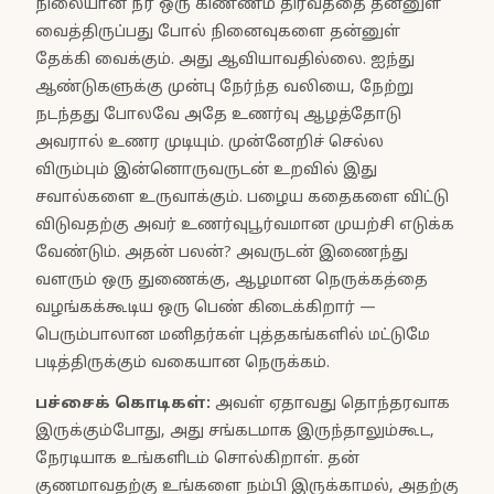
நிலையான நீர் ஒரு கிண்ணம் திரவத்தை தன்னுள்
வைத்திருப்பது போல் நினைவுகளை தன்னுள்
தேக்கி வைக்கும். அது ஆவியாவதில்லை. ஐந்து
ஆண்டுகளுக்கு முன்பு நேர்ந்த வலியை, நேற்று
நடந்தது போலவே அதே உணர்வு ஆழத்தோடு
அவரால் உணர முடியும். முன்னேறிச் செல்ல
விரும்பும் இன்னொருவருடன் உறவில் இது
சவால்களை உருவாக்கும். பழைய கதைகளை விட்டு
விடுவதற்கு அவர் உணர்வுபூர்வமான முயற்சி எடுக்க
வேண்டும். அதன் பலன்? அவருடன் இணைந்து
வளரும் ஒரு துணைக்கு, ஆழமான நெருக்கத்தை
வழங்கக்கூடிய ஒரு பெண் கிடைக்கிறார் —
பெரும்பாலான மனிதர்கள் புத்தகங்களில் மட்டுமே
படித்திருக்கும் வகையான நெருக்கம்.
பச்சைக் கொடிகள்:
அவள் ஏதாவது தொந்தரவாக
இருக்கும்போது, அது சங்கடமாக இருந்தாலும்கூட,
நேரடியாக உங்களிடம் சொல்கிறாள். தன்
குணமாவதற்கு உங்களை நம்பி இருக்காமல், அதற்கு