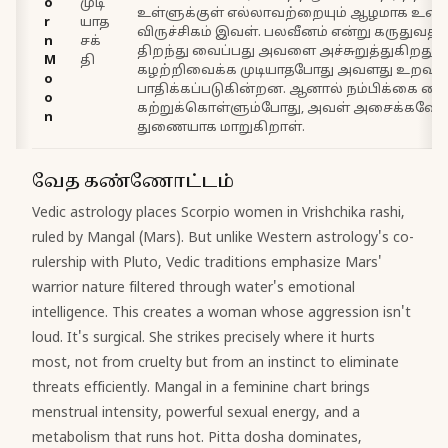
o
முடி
உள்ளுக்குள் எல்லாவற்றையும் ஆழமாக உணர
r
யாத
விருச்சிகம் இவள். பலவீனம் என்று கருதுவத
n
சக்
திறந்து வைப்பது அவளை அச்சுறுத்துகிறது.
M
தி
கழற்றிவைக்க முடியாதபோது அவளது உறவுக
o
பாதிக்கப்படுகின்றன. ஆனால் நம்பிக்கை வை
o
கற்றுக்கொள்ளும்போது, அவள் அசைக்கவே ம
n
துணையாக மாறுகிறாள்.
வேத கண்ணோட்டம்
Vedic astrology places Scorpio women in Vrishchika rashi,
ruled by Mangal (Mars). But unlike Western astrology's co-
rulership with Pluto, Vedic traditions emphasize Mars'
warrior nature filtered through water's emotional
intelligence. This creates a woman whose aggression isn't
loud. It's surgical. She strikes precisely where it hurts
most, not from cruelty but from an instinct to eliminate
threats efficiently. Mangal in a feminine chart brings
menstrual intensity, powerful sexual energy, and a
metabolism that runs hot. Pitta dosha dominates,