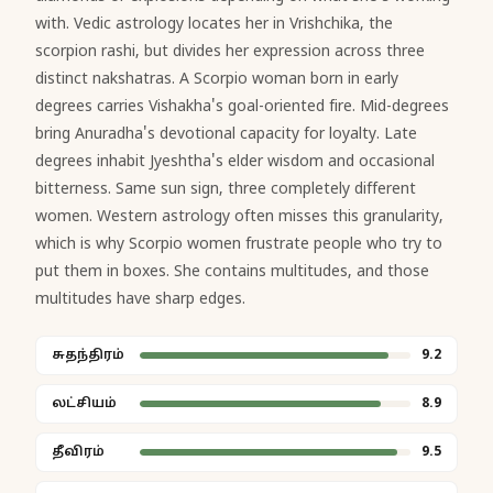
with. Vedic astrology locates her in Vrishchika, the
scorpion rashi, but divides her expression across three
distinct nakshatras. A Scorpio woman born in early
degrees carries Vishakha's goal-oriented fire. Mid-degrees
bring Anuradha's devotional capacity for loyalty. Late
degrees inhabit Jyeshtha's elder wisdom and occasional
bitterness. Same sun sign, three completely different
women. Western astrology often misses this granularity,
which is why Scorpio women frustrate people who try to
put them in boxes. She contains multitudes, and those
multitudes have sharp edges.
சுதந்திரம்
9.2
லட்சியம்
8.9
தீவிரம்
9.5