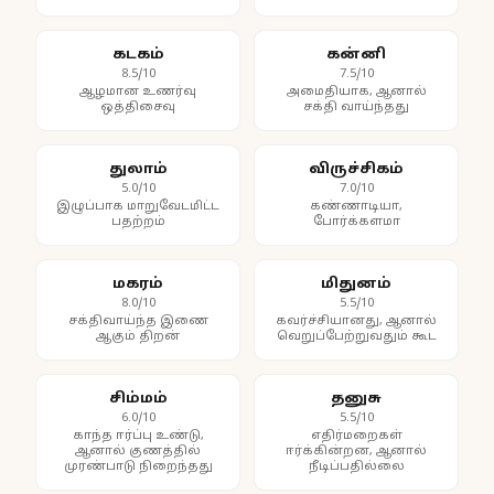
கடகம்
கன்னி
8.5/10
7.5/10
ஆழமான உணர்வு
அமைதியாக, ஆனால்
ஒத்திசைவு
சக்தி வாய்ந்தது
துலாம்
விருச்சிகம்
5.0/10
7.0/10
இழுப்பாக மாறுவேடமிட்ட
கண்ணாடியா,
பதற்றம்
போர்க்களமா
மகரம்
மிதுனம்
8.0/10
5.5/10
சக்திவாய்ந்த இணை
கவர்ச்சியானது, ஆனால்
ஆகும் திறன்
வெறுப்பேற்றுவதும் கூட
சிம்மம்
தனுசு
6.0/10
5.5/10
காந்த ஈர்ப்பு உண்டு,
எதிர்மறைகள்
ஆனால் குணத்தில்
ஈர்க்கின்றன, ஆனால்
முரண்பாடு நிறைந்தது
நீடிப்பதில்லை