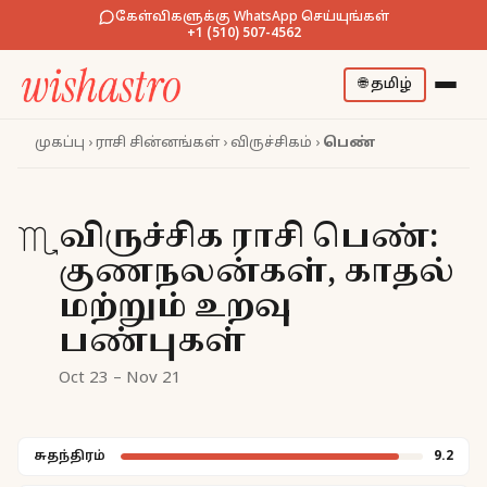
கேள்விகளுக்கு WhatsApp செய்யுங்கள்
+1 (510) 507-4562
🌐
தமிழ்
முகப்பு
›
ராசி சின்னங்கள்
›
விருச்சிகம்
›
பெண்
விருச்சிக ராசி பெண்:
♏
குணநலன்கள், காதல்
மற்றும் உறவு
பண்புகள்
Oct 23 – Nov 21
சுதந்திரம்
9.2