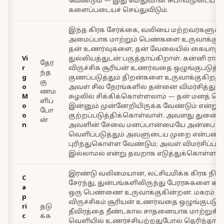
வேண்டும் — இது மெதுவான சுபாவமுடைய
களைப்படையச் செய்துவிடும்.
இந்த கிரக சேர்க்கை, வலியை மற்றவர்களுக்க
அமைப்பாக மாற்றும் பெண்களை உருவாக்குக
தன் உணர்வுகளை, தன் வேலையில் கையாளு
Vi
துல்லியத்துடன் பகுத்தாய்கிறாள். கன்னி ராசி 
தேர்
r
விருச்சிக சூரியன் உணர்வதை ஒழுங்குபடுத்தி
ந்த
g
குணப்படுத்தும் திறன்களை உருவாக்குகிறது
கு
o
அவள் சில நேரங்களில் தன்னை விமர்சித்துக
ணம
M
சுழலில் சிக்கிக்கொள்ளலாம் — தன் மனத் தெ
ளிப்
o
இன்னும் முன்னேறியிருக்க வேண்டும் என்ற
போ
o
குற்றப்படுத்திக்கொள்வாள். அவளது துணைவ
ன்
n
அவளின் சேவை மனப்பான்மையே அன்பை
வெளிப்படுத்தும் அவளுடைய முறை என்பதை
புரிந்துகொள்ள வேண்டும்; அவள் விமர்சிப்
இல்லாமல் என்று தவறாக எடுத்துக்கொள்ளக் க
இரண்டு வலிமையான, லட்சியமிக்க கிரக நி
C
சேர்ந்து, துன்பங்களிலிருந்து பேரரசுகளை கட்ட
a
ஒரு பெண்ணை உருவாக்குகின்றன. மகரம் சந
p
விருச்சிகம் சூரியன் உணர்வதை ஒழுங்குபடுத்
ri
தடு
தீவிரத்தை நீண்டகால சாதனையாக மாற்றுகிற
c
க்க
வெளியில் உணர்ச்சியற்றதுபோல் தெரிந்தாலும