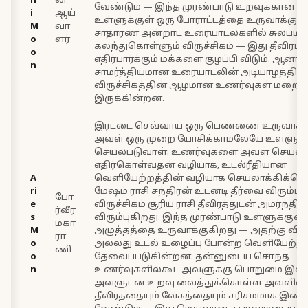
n
லி
வேண்டும் — இந்த முரண்பாடு உறவுக்கான அர்
i
ஆய்
உள்ளுக்குள் ஒரு போராட்டத்தை உருவாக்குகி
M
வா
சாதாரண அன்றாட உரையாடல்களில் சுலபமா
o
ளர்
கலந்துகொள்ளும் விருச்சிகம் — இது தீவி
o
எதிர்பார்க்கும் மக்களை குழப்பி விடும். ஆனால
n
சாமர்த்தியமான உரையாடலின் அடியாழத்தில்,
விருச்சிகத்தின் ஆழமான உணர்வுகள் மறைந
இருக்கின்றன.
இரட்டை செவ்வாய் ஒரு பெண்ணை உருவாக்க
அவள் ஒரு முறை யோசிக்காமலேயே உள்ளுணர
செயல்படுவாள். உணர்வுகளை அவள் செயல்
எதிர்கொள்வதன் வழியாக, உடல்ரீதியான
A
வெளியேற்றத்தின் வழியாக செயலாக்கிக்கொ
ri
மேஷம் ராசி சந்திரன் உடனடி தீர்வை விரும்பு
போ
e
விருச்சிகம் சூரிய ராசி தீவிரத்துடன் அமர்ந்திர
ர்வீர
s
விரும்புகிறது. இந்த முரண்பாடு உள்ளுக்குள்
மகா
M
அழுத்தத்தை உருவாக்குகிறது — அதற்கு வி
ரா
o
அல்லது உடல் உழைப்பு போன்ற வெளியேற்று
ணி
o
தேவைப்படுகின்றன. தன்னுடைய சொந்த
n
உணர்வுகளில்கூட அவளுக்கு பொறுமை இல்
அவளுடன் உறவு வைத்துக்கொள்ள அவளின்
தீவிரத்தையும் வேகத்தையும் சரிசமமாக இண