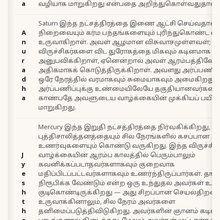
a
வழியாக மாறுகிறது என்பதை அறிந்துகொள்வதுதான்.
Saturn இந்த நட்சத்திரத்தை இணை ஆட்சி செய்வதால
A
நிறைவையும் கர்ம பந்தங்களையும் புரிந்துகொண்ட வி
n
உருவாகிறாள். அவள் ஆழமான விசுவாசமுள்ளவள்; ஆ
u
விருச்சிகர்களை விட துரோகத்தை மிகவும் கடினமாக
r
அனுபவிக்கிறாள், ஏனென்றால் அவள் ஆரம்பத்திலே
a
அதிகமாகக் கொடுத்திருக்கிறாள். அவளது அர்ப்பணிக்
d
ஒரே நேரத்தில் வரமாகவும் சுமையாகவும் அமைகிறது. 
h
அர்ப்பணிப்புக்கு உண்மையிலேயே தகுதியானவர்க
a
காண்பதே அவளுடைய வாழ்க்கையின் முக்கியப் பயிற்
மாறுகிறது.
Mercury இந்த இறுதி நட்சத்திரத்தை நிர்வகிக்கிறது,
புத்திசாலித்தனத்தையும் சில நேரங்களில் கசப்பான
உணர்வுகளையும் கொண்டு வருகிறது. இந்த விருச்சிக
J
வாழ்க்கையின் ஆரம்ப காலத்தில் பெரும்பாலும்
y
கவனிக்கப்படாதவர்களாகவும் குறைவாக
e
மதிப்பிடப்பட்டவர்களாகவும் உணர்ந்திருப்பார்கள். த
s
நிரூபிக்க வேண்டும் என்ற ஒரு உந்துதல் அவர்கள் உள்
h
குடிகொண்டிருக்கிறது — அது சிறப்பான செயல்திற
t
உருவாக்கினாலும், சில நேரம் அவர்களை
h
தனிமைப்படுத்திவிடுகிறது. அவர்களின் ஞானம் கடி