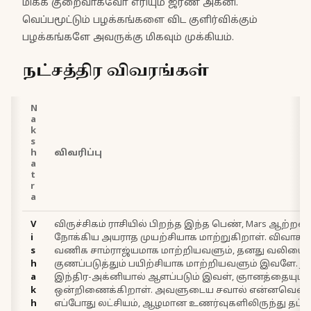
மிகக் குறைவாகவோ எரியும் ஜீரண அக்னி.
வெப்பமூட்டும் பழக்கங்களை விட குளிர்விக்கும்
பழக்கங்களே அவருக்கு மிகவும் முக்கியம்.
நட்சத்திர விவரங்கள்
N
a
k
s
h
விவரிப்பு
a
t
r
a
V
விருச்சிகம் ராசியில் பிறந்த இந்த பெண், Mars ஆற்ற
i
நோக்கிய அயராத முயற்சியாக மாற்றுகிறாள். விவாகர
s
வணிக சாம்ராஜ்யமாக மாற்றியவளும், தனது வலியை
h
குணப்படுத்தும் பயிற்சியாக மாற்றியவளும் இவளே. Jupit
a
இந்திர-அக்னியால் ஆளப்படும் இவள், ஞானத்தையும் த
k
ஒன்றிணைக்கிறாள். அவளுடைய சவால் என்னவென்ற
h
எப்போது லட்சியம், ஆழமான உணர்வுகளிலிருந்து தப்பிக