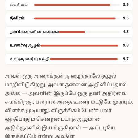
லட்சியம்
8.9
தீவிரம்
9.5
நம்பிக்கையின் எல்லை
4.3
உணர்வு ஆழம்
9.8
உள்ளுணர்வு சக்தி
9.7
அவள் ஒரு அறைக்குள் நுழைந்தாலே சூழல்
மாறிவிடுகிறது. அவள் தன்னை அறிவிப்பதால்
அல்ல — அவளின் இருப்பே ஒரு தனி அதிர்வை
சுமக்கிறது, பலரால் அதை உணர மட்டுமே முடியும்,
விளக்க முடியாது. விருச்சிகம் பெண் பலர்
ஒருபோதும் சென்றடையாத ஆழமான
அடுக்குகளில் இயங்குகிறாள் — அப்படியே
இருக்கட்டும் என்று அவளே