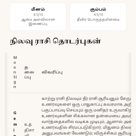
மீனம்
கும்பம்
8.5/10
4.5/10
ஆன்ம அளவிலான
தீவிர பொருத்தமின்மை
இணைப்பு
நிலவு ராசி தொடர்புகள்
M
o
o
த
n
லை
விவரிப்பு
Si
ப்பு
g
n
காற்று ராசி நிலவும் நீர் ராசி சூரியனும் சேரும
உணர்வுகளை ஒரு பாதுகாப்பு கவசமாக அறிவு
பகுப்பாய்வு செய்யும் ஒரு மனிதர் உருவாகிறார்
G
உணர்வுகளின் சிக்கலான தன்மையை அவர் அ
e
வார்த்தைகளில் வடிக்க முடியும், ஆனால் அ
m
உத்
உணர்வதில் சிரமப்படுகிறார். மிதுனம் நிலவுக
i
திசா
அனுபவங்கள் வேண்டும்; விருச்சிகம் சூரியன