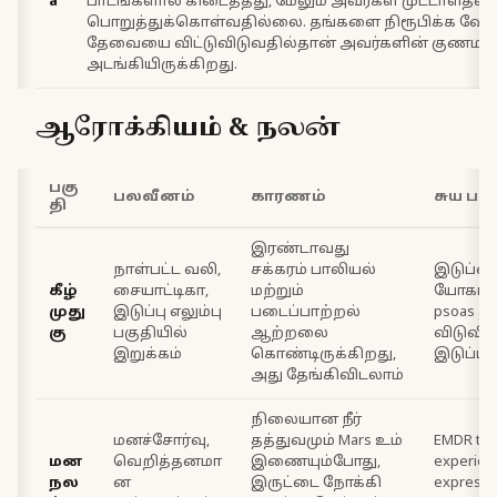
a
பாடங்களால் கிடைத்தது, மேலும் அவர்கள் முட்டாள்தன
பொறுத்துக்கொள்வதில்லை. தங்களை நிரூபிக்க வேண்
தேவையை விட்டுவிடுவதில்தான் அவர்களின் குணமட
அடங்கியிருக்கிறது.
ஆரோக்கியம் & நலன்
பகு
பலவீனம்
காரணம்
சுய பரா
தி
இரண்டாவது
நாள்பட்ட வலி,
சக்கரம் பாலியல்
இடுப்பை
கீழ்
சையாட்டிகா,
மற்றும்
யோகா பய
முது
இடுப்பு எலும்பு
படைப்பாற்றல்
psoas 
கு
பகுதியில்
ஆற்றலை
விடுவிக்
இறுக்கம்
கொண்டிருக்கிறது,
இடுப்பு
அது தேங்கிவிடலாம்
நிலையான நீர்
மனச்சோர்வு,
தத்துவமும் Mars உம்
EMDR the
மன
வெறித்தனமா
இணையும்போது,
experienc
நல
ன
இருட்டை நோக்கி
expressio