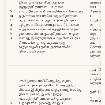
இலக்கு-சார்ந்த தீவிரத்துடன்
வளர்ச்சி
அணுகுகிறார்கள் — உறவை
யை
V
வெற்றிகரமாக நிறைவுசெய்ய வேண்டிய
நோக்கி
is
ஒரு சாதனையாகவே கருதுகிறார்கள்.
ய,
h
குரு பகவானால் ஆளப்படும் இவர்கள்,
உறுதியா
a
தத்துவ மதிப்புகளையும் வளர்ச்சியான
ன
k
சிந்தனையையும் பகிர்ந்துகொள்ளும்
நெறிமு
h
துணைவரை விரும்புகிறார்கள். காதல்
றை
a
என்பது இவர்களுக்கு வாழ்வின் பெரிய
அடிப்ப
நோக்கங்களுக்கு உதவும் ஒரு
டை
வழிமுறையே தவிர, தனக்காகவே
கொண்ட
நிலவுவதில்லை.
துணை
வர்கள்
சுதந்திர
மாகச்
சிந்திப்ப
Swati துலாம் ராசியினருக்கு உறவு
வர்களும்
அமைப்புகளுக்குள்ளேயே சுதந்திரம்
,
மிகவும் இன்றியமையாதது. ராகு (வடக்கு
தனிப்பட்
திசை முனை) ஆளும் இந்த
ட
நட்சத்திரத்தினர், மரபுக்கு மாறான
சுயாட்சி
S
உறவுகளில் அல்லது வேறுபட்ட