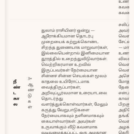
உணரும
கவனமா
கவனியு
சலிப்பு
துலாம் ராசியினர் ஒன்று —
அவர்கள
ஆரோக்கியமான தொடர்பு
வெளிப
முறையைக் கற்றுக்கொண்ட
சேட்ட
சிறந்த துணையாக மாறுவார்கள்,
— மாறா
இல்லையென்றால் இனிமையான
உணர்வ
தூரத்தில் உறைந்துவிடுவார்கள்.
விலகல
வெற்றிகரமான உறவில்
வெளிப்ப
இருப்பவர்கள் நேர்மையான
வெளிய
சின்னச் சின்ன செயல்கள் மூலம்
அசௌக
3+
நீ
காதலை உயிரோட்டமாக
மோதல்
ஆ
ண்
வைத்திருப்பார்கள்,
தேவைப்
ண்
ட
அறிவுப்பூர்வமான உரையாடலை
என்பதா
டு
கா
தொடர்ந்து
காலா
க
ல
வளர்த்துக்கொள்வார்கள், மேலும்
பிறகும
ள்
கருத்து வேறுபாடுகளை
அதில
நேர்மையாகவும் நளினமாகவும்
தங்கிவ
கையாள்வார்கள். அவர்கள்
வெளியி
உருவாக்கும் வீடு கவனமாக
அழகாக
வடிவமைக்கப்பட்ட ஒரு அழகான
தெரிந்