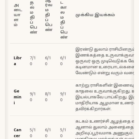
ஆ
த
ட
அ
ர்வ
ல்
கா
டை
ம
ம
ல
யா
தி
முக்கிய இயக்கம்
தி
ம
ள
ப்
ப்
தி
ம்
பெ
பெ
ப்
ண்
ண்
பெ
ண்
இரண்டு துலாம் ராசியினரும
இணக்கத்தை உருவாக்குவார்
Libr
7/1
6/1
6/1
ஒருவர் ஒரு முடிவெடுக்க வேண
a
0
0
0
கடினமான உரையாடல்களைத்
வேண்டும் என்று வரும் வரை மட
காற்று ராசிகளின் இணைவு அ
Ge
காதலை உருவாக்குகிறது. உ
9/1
8/1
9/1
min
இயல்பாகவே பாய்கிறது. இரு
0
0
0
i
மாதிரியாக ஆழமான உணர்வு
தவிர்க்கிறார்கள்.
கடகம் உணர்ச்சி ஆழத்தை விரும
ஆனால் துலாம் அனைத்தையும
Can
5/1
6/1
5/1
அறிவுப்பூர்வமாக அணுகும். க
cer
0
0
0