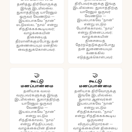
திரிபவர்களுக்கு இங்கு
தனித்து திரிவோருக்கு
இடமில்லை. துலாத்திற்கு
இங்கு இடமில்லை.
யாரேனும் ஒருவர்
துலாத்திற்கு யாரேனும்
வேண்டும் —
ஒருவர் வேண்டும் —
இயல்பாகவே "நான்"
இயல்பாகவே "நான்"
என்று மட்டும்
மட்டுமல்ல, "நாம்" என்று
யோசிக்காமல், "நாம்"
சிந்திக்கக்கூடியவர்;
என்று நினைப்பவர்;
வாழ்க்கையின்
வாழ்க்கையின்
திசையைத்
திசையைத்
தீர்மானிக்கும்போது தன்
தேர்ந்தெடுக்கும்போது
துணையையும் மனதில்
தன் துணையையும்
வைத்துக்கொள்பவர்.
கணக்கில்
எடுத்துக்கொள்பவர்.
🤝
🤝
கூட்டு
கூட்டு
மனப்பான்மை
மனப்பான்மை
தனியாக வலம்
தனியாக திரிவோருக்கு
வருபவர்களுக்கு இங்கு
இங்கே இடமில்லை.
இடமில்லை. துலாத்திற்கு
துலாம் ஆனவர்கள்
யாரேனும் ஒருவர்
இயல்பாகவே "நான்"
வேண்டும் —
என்று மட்டும்
இயல்பாகவே "நான்"
சிந்திக்காமல், "நாம்"
என்று மட்டும்
என்று சிந்திக்கக்கூடிய
சிந்திக்காமல், "நாம்"
ஒருவரை
என்று சிந்திப்பவர்,
விரும்புகிறார்கள் —
வாழ்க்கையின் திசை
வாழ்க்கையின் திசையை