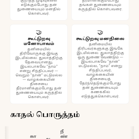
குறித்த முடிவுகளை
தீர்மானிக்கும்போது
எடுக்கும்போது தன்
தங்கள் துணையையும்
துணையையும் மனதில்
கருத்தில் கொள்பவரை.
கொள்பவர்.
🤝
🤝
கூட்டுறவு
கூட்டுறவு மனநிலை
மனோபாவம்
தனிமையில்
திரிபவர்களுக்கு இங்கே
தனிமையில்
இடமில்லை. துலாத்திற்கு
திரிவோருக்கு இங்கு
ஒரு துணை வேண்டும் —
இடமில்லை. துலாத்திற்கு
இயல்பாகவே "நான்"
தேவையானது,
மட்டுமல்ல, "நாம்" என்று
இயல்பாகவே "நாம்"
சிந்திப்பவர்,
என்று சிந்திப்பவர் —
வாழ்க்கையின்
வெறும் "நான்" மட்டுமல்ல
திசையைத்
— வாழ்க்கையின்
தேர்ந்தெடுக்கும்போது
திசையை
தன் துணையையும்
தீர்மானிக்கும்போது தன்
கணக்கில்
துணையையும் கருத்தில்
எடுத்துக்கொள்பவர்.
கொள்பவர்.
காதல் பொருத்தம்
நீ
கா
ண்