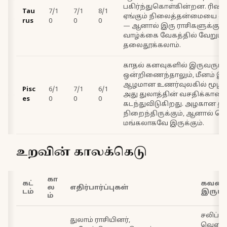
பகிர்ந்துகொள்கின்றன. ரிஷபம
Tau
7/1
7/1
8/1
ஏங்கும் நிலைத்தன்மையை வழ
rus
0
0
0
— ஆனால் இரு ராசிகளுக்கும
வாழ்க்கை வேகத்தில் வேறுபா
தலைதூக்கலாம்.
காதல் கனவுகளில் இருவரும்
ஒன்றிணைந்தாலும், மீனம் இன
ஆழமான உணர்வுலகில் மூழ்க
Pisc
6/1
7/1
6/1
அது துலாத்தின் வசதிக்கா
es
0
0
0
கடந்துவிடுகிறது. அழகான த
நிறைந்திருக்கும், ஆனால் தொ
மங்கலாகவே இருக்கும்.
உறவின் காலக்கெடு
கா
கட்
கவன
ல
எதிர்பார்ப்புகள்
டம்
இருங்
ம்
சலிப்பு
துலாம் ராசியினர்,
வெளிப