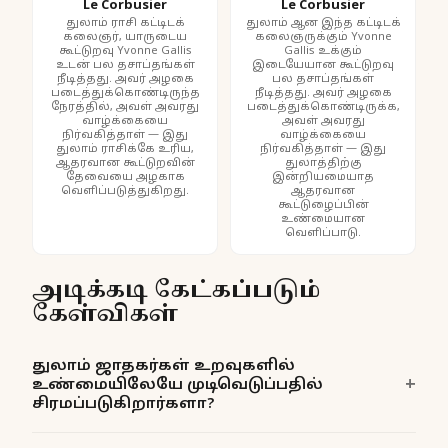
Le Corbusier
Le Corbusier
துலாம் ராசி கட்டிடக்
துலாம் ஆன இந்த கட்டிடக்
கலைஞர், யாருடைய
கலைஞருக்கும் Yvonne
கூட்டுறவு Yvonne Gallis
Gallis உக்கும்
உடன் பல தசாப்தங்கள்
இடையேயான கூட்டுறவு
நீடித்தது. அவர் அழகை
பல தசாப்தங்கள்
படைத்துக்கொண்டிருந்த
நீடித்தது. அவர் அழகை
நேரத்தில், அவள் அவரது
படைத்துக்கொண்டிருக்க,
வாழ்க்கையை
அவள் அவரது
நிர்வகித்தாள் — இது
வாழ்க்கையை
துலாம் ராசிக்கே உரிய,
நிர்வகித்தாள் — இது
ஆதரவான கூட்டுறவின்
துலாத்திற்கு
தேவையை அழகாக
இன்றியமையாத
வெளிப்படுத்துகிறது.
ஆதரவான
கூட்டுழைப்பின்
உண்மையான
வெளிப்பாடு.
அடிக்கடி கேட்கப்படும்
கேள்விகள்
துலாம் ஜாதகர்கள் உறவுகளில்
உண்மையிலேயே முடிவெடுப்பதில்
சிரமப்படுகிறார்களா?