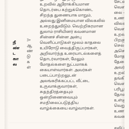
சேட்ட
உறவில் ஆரோக்கியமான
வெளிப்
தொடர்பை கற்றுக்கொண்ட
லை — 
சிறந்த துணையாக மாறும்,
உணர்வ
அல்லது இனிமையான விலகலில்
விலகல
உறைந்துவிடும். வெற்றிகரமான
வெளிப்
துலாம் ராசியினர் கவனமான
உறவு ம
சின்னச் சின்ன அன்பு
3+
பிறகும்
நீ
வெளிப்பாடுகள் மூலம் காதலை
ஆ
செல்வத
ண்
உயிரோடு வைத்திருப்பார்கள்,
ண்
அசௌக
ட
அறிவார்ந்த உரையாடல்களைத்
டு
மோதல்
கா
தொடர்வார்கள், மேலும்
க
தேவைப
ல
மோதல்களை நுட்பமாகக்
ள்
அவர்கள
கையாள்வார்கள். அவர்கள்
உறவி
படைப்பாற்றலுடன்
தங்கிவ
அலங்கரிக்கப்பட்ட வீட்டை
வெளியே
உருவாக்குவார்கள்,
பரிபூர
சுதந்திரத்தையும்
தோன்று
ஒன்றிணைவையும்
உள்ளுக
சமநிலைப்படுத்திய
வெறு
வாழ்க்கையை வாழ்வார்கள்.
உணரும
கவனமா
சலிப்பு