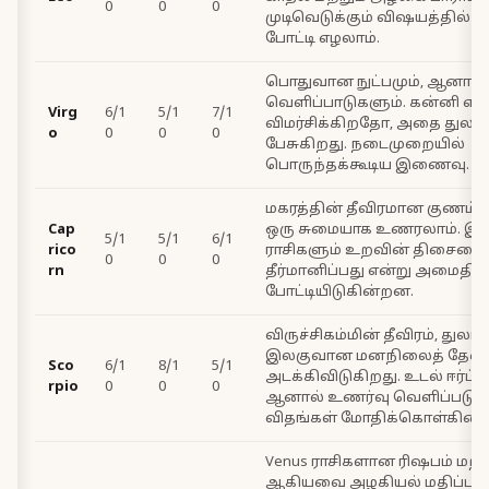
0
0
0
முடிவெடுக்கும் விஷயத்தில் ஆ
போட்டி எழலாம்.
பொதுவான நுட்பமும், ஆனால
வெளிப்பாடுகளும். கன்னி எ
Virg
6/1
5/1
7/1
விமர்சிக்கிறதோ, அதை துலாம் 
o
0
0
0
பேசுகிறது. நடைமுறையில்
பொருந்தக்கூடிய இணைவு.
மகரத்தின் தீவிரமான குணம் த
Cap
ஒரு சுமையாக உணரலாம். இரு
5/1
5/1
6/1
rico
ராசிகளும் உறவின் திசையை 
0
0
0
rn
தீர்மானிப்பது என்று அமைதி
போட்டியிடுகின்றன.
விருச்சிகம்மின் தீவிரம், துலாம
இலகுவான மனநிலைத் தே
Sco
6/1
8/1
5/1
அடக்கிவிடுகிறது. உடல் ஈர்ப்ப
rpio
0
0
0
ஆனால் உணர்வு வெளிப்படுத்த
விதங்கள் மோதிக்கொள்கின்
Venus ராசிகளான ரிஷபம் மற்று
ஆகியவை அழகியல் மதிப்பு