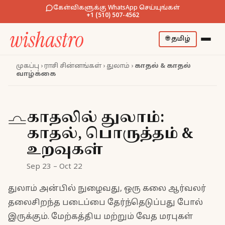
கேள்விகளுக்கு WhatsApp செய்யுங்கள்
+1 (510) 507-4562
🌐
தமிழ்
முகப்பு
›
ராசி சின்னங்கள்
›
துலாம்
›
காதல் & காதல்
வாழ்க்கை
காதலில் துலாம்:
♎
காதல், பொருத்தம் &
உறவுகள்
Sep 23 – Oct 22
துலாம் அன்பில் நுழைவது, ஒரு கலை ஆர்வலர்
தலைசிறந்த படைப்பை தேர்ந்தெடுப்பது போல்
இருக்கும். மேற்கத்திய மற்றும் வேத மரபுகள்