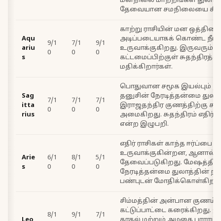
மனநிலை மாற்றங்கள் துலாத்த
தேவையான சமநிலையை சிதைத
காற்று ராசியின் மன ஒத்திசை
Aqu
அடிப்படையாகக் கொண்ட நீடி
9/1
7/1
9/1
ariu
உருவாக்குகிறது. இருவரும் 
0
0
0
s
கட்டமைப்பிற்குள் சுதந்திரத்
மதிக்கிறார்கள்.
பொதுவான சமூக இயல்பும் நம்
Sag
தனுசின் நேரடித்தன்மை துலாத
7/1
7/1
7/1
itta
இராஜதந்திர குணத்திற்கு ச
0
0
0
rius
அமைகிறது. சுதந்திரம் எதிர் 
என்ற இழுபறி.
எதிர் ராசிகள் காந்த ஈர்ப்பை
உருவாக்குகின்றன, ஆனால் ம
Arie
6/1
8/1
5/1
தேவைப்படுகிறது. மேஷத்தின
s
0
0
0
நேரடித்தன்மை துலாத்தின் ந
பண்புடன் மோதிக்கொள்கிறது
சிம்மத்தின் அன்பான குணம் த
கட்டுப்பாட்டை கரைக்கிறது. இ
8/1
9/1
7/1
Leo
காதல் மற்றும் அழகை பாராட்டு