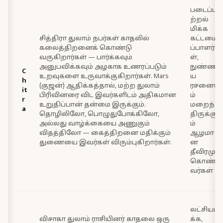
படைப்பா
ற்றல்
மிக்க
சித்திரா துலாம் நபர்கள் காதலில்
கட்டமை
கலைத்திறனைக் கொண்டு
ப்பாளர்க
வருகிறார்கள் — பார்க்கவும்
ள்,
அனுபவிக்கவும் அழகாக உணரப்படும்
நுண்ணி
C
உறவுகளை உருவாக்குகிறார்கள். Mars
ய
h
(குஜன்) ஆதிக்கத்தால், மற்ற துலாம்
ரசனையு
it
பிரிவினரை விட இவர்களிடம் அதிகமான
ம்
r
உறுதிப்பான் தன்மை இருக்கும்.
மறைந்
a
தொழிலிலோ, பொழுதுபோக்கிலோ,
திருக்கு
அல்லது வாழ்க்கையை அணுகும்
ம்
விதத்திலோ — கைத்திறனை மதிக்கும்
ஆழமா
துணையை இவர்கள் விரும்புகிறார்கள்.
ன
தீவிரமும்
கொண்ட
வர்கள்
லட்சியமி
விசாகா துலாம் ராசியினர் காதலை ஒரு
க்க,