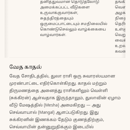
தனித்துவமான தொடுதலோடு
தங்கிவ
அமைக்கப்பட்ட வீடுகளை
வெளியி
உருவாக்குவார்கள்,
அழகாக
சுதந்திரத்தையும்
நிறைவ
ஒருமைப்பாட்டையும் சமநிலையில்
தெரியு
கொண்டுசெல்லும் வாழ்க்கையை
உள்ளுக
வாழ்வார்கள்.
வெறு
வைக்கு
உறவுக
கவனமா
வேத காதல்
வேத சோதிடத்தில், துலா ராசி ஒரு சுவாரஸ்யமான
முரண்பாட்டை எதிர்கொள்கிறது. காதல் மற்றும்
திருமணத்தை அனைத்து ராசிகளிலும் வெள்ளி
(சுக்கிரன்) ஆள்வதாக இருந்தாலும், துலாவின் ஏழாம்
வீடு மேஷத்தில் (Mesha) அமைகிறது — அது
செவ்வாயால் (Mangal) ஆளப்படுகிறது. இது
சுக்கிரனின் இணக்கம் தேடும் குணத்திற்கும்,
செவ்வாயின் தன்னுறுதிக்கும் இடையில்