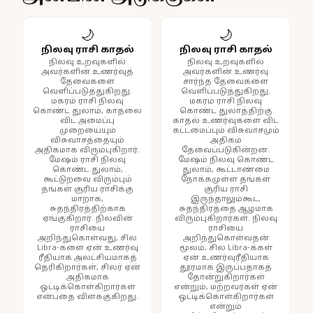
🌙
🌙
நிலவு ராசி காதல்
நிலவு ராசி காதல்
நிலவு உறவுகளில்
நிலவு உறவுகளில்
அவர்களின் உணர்வுத்
அவர்களின் உணர்வு
தேவைகளை
சார்ந்த தேவைகளை
வெளிப்படுத்துகிறது.
வெளிப்படுத்துகிறது.
மகரம் ராசி நிலவு
மகரம் ராசி நிலவு
கொண்ட துலாம், காதலை
கொண்ட துலாத்திற்கு
விட அமைப்பு
காதல் உணர்வுகளை விட
முறையையும்
கட்டமைப்பும் விசுவாசமும்
விசுவாசத்தையும்
அதிகம்
அதிகமாக விரும்புகிறார்.
தேவைப்படுகின்றன.
மேஷம் ராசி நிலவு
மேஷம் நிலவு கொண்ட
கொண்ட துலாம்,
துலாம், கூட்டாண்மை
கூட்டுறவை விரும்பும்
நோக்கமுள்ள தங்கள்
தங்கள் சூரிய ராசிக்கு
சூரிய ராசி
மாறாக,
இருந்தாலும்கூட,
சுதந்திரத்திற்காக
சுதந்திரத்தை ஆழமாக
ஏங்குகிறார். நிலவின்
விரும்புகிறார்கள். நிலவு
ராசியை
ராசியை
அறிந்துகொள்வது, சில
அறிந்துகொள்வதன்
Libra-களை ஏன் உணர்வு
மூலம், சில Libra-க்கள்
ரீதியாக அலட்சியமாகத்
ஏன் உணர்வுரீதியாக
தெரிகிறார்கள், சிலர் ஏன்
தூரமாக இருப்பதாகத்
அதிகமாக
தோன்றுகிறார்கள்
ஒட்டிக்கொள்கிறார்கள்
என்றும், மற்றவர்கள் ஏன்
என்பதை விளக்குகிறது.
ஒட்டிக்கொள்கிறார்கள்
என்றும்