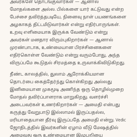
அவர்களே தொடங்குவார்கள் — ஆனால்
மோதல்களை அல்ல. பில்களை யார் கட்டுவது என்ற
பேச்சை தவிர்த்தபடியே, நினைவு நாள் பயணங்களை
அழகாகத் திட்டமிடுவார்கள் என்று எதிர்பாருங்கள்.
உறவு எளிமையாக இருக்க வேண்டும் என்று
அவர்கள் மனதார விரும்புகிறார்கள் — ஆனால்
முரண்பாடாக, உண்மையான பிரச்சினைகளை
எதிர்கொள்ள வேண்டும் என்று வரும்போது, அந்த
விருப்பமே கூடுதல் சிரமத்தை உருவாக்கிவிடுகிறது.
நீண்ட காலத்தில், துலாம் ஆரோக்கியமான
தொடர்பை கைத்தேர்ந்து கொள்கிறது அல்லது
இனிமையான முகமூடி அணிந்த ஒரு தொழில்முறை
மோதல் தவிர்ப்பாளராக மாறுகிறது. வளர்ச்சி
அடைபவர்கள் உணர்கிறார்கள் — அமைதி என்பது
கருத்து வேறுபாடு இல்லாமல் இருப்பதல்ல,
மரியாதையான தீர்வு இருப்பதே அமைதி என்று. Vedic
ஜோதிடத்தில் இவர்களின் ஏழாம் வீடு மேஷத்தில்
அமைவது ஒரு உண்மையான இழுபறியை