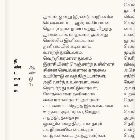
வெளிப
நாடகீய
துலாம் ஒன்று இரண்டு வழிகளில்
விலகல
செல்லலாம் — ஆரோக்கியமான
வெளிப்
தொடர்புமுறையை கற்று, சிறந்த
லை — 
துணையாக மாறலாம், அல்லது
உணர்வ
மெல்லிய இனிமையான
தூரமா
தனிமையில் கடினமாய்
வெளிப்
உறைந்துவிடலாம்.
முடிந்த
வெற்றிகரமான துலாம்
தெரிந்த
நீ
இராசியினர் நெஞ்சார்ந்த சின்னச்
விலகுவ
ண்
ஆ
சின்ன செயல்களால் காதலை
அசௌக
ட
ண்
உயிரோடு வைத்திருப்பார்கள்,
எதிர்க
கா
டு
அறிவார்ந்த உரையாடலை
தேவைப
ல
3+
தொடர்ந்து ஊட்டுவார்கள்,
அவர்கள
ம்
மோதல்களை நளினமாக
உறவி
கையாள்வார்கள். அவர்கள்
தொடர்ந
கட்டமைப்பு மிகுந்த இல்லங்களை
ள்.
உருவாக்குவார்கள், மேலும்
வெளிப்
சுதந்திரத்தையும்
அழகாக
ஒன்றிணைந்திருப்பதையும்
தெரிந்த
சமநிலையில் வைக்கும்
உள்ளுக
வாழ்க்கையை நடத்துவார்கள்.
வெற்ற