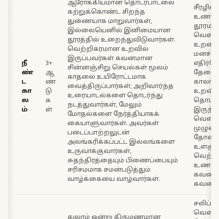
ஆரோக்கியமான தொடர்பாடலை
சீரழிவ
கற்றுக்கொண்ட சிறந்த
உணர்வ
துணையாக மாறுவார்கள்,
தூரமா
இல்லையெனில் இனிமையான
வெளிப்
தூரத்தில் உறைந்துவிடுவார்கள்.
உறவை 
வெற்றிகரமான உறவில்
மனச்ச
இருப்பவர்கள் கவனமான
நீ
3+
எதிர்க
சின்னஞ்சிறு செயல்கள் மூலம்
ண்
ஆ
தேவைப
காதலை உயிரோட்டமாக
ட
ண்
காலா
வைத்திருப்பார்கள், அறிவார்ந்த
கா
டு
உறவில
உரையாடல்களை தொடர்ந்து
ல
க
தொடர்ந
நடத்துவார்கள், மேலும்
ம்
ள்
இருந்து
மோதல்களை நேர்த்தியாகக்
வெளியி
கையாளுவார்கள். அவர்கள்
முழும
படைப்பாற்றலுடன்
தோன்ற
அலங்கரிக்கப்பட்ட இல்லங்களை
உள்ளுக
உருவாக்குவார்கள்,
வெற்ற
சுதந்திரத்தையும் பிணைப்பையும்
உணரும
சரிசமமாக சமன்படுத்தும்
கவனமா
வாழ்க்கையை வாழ்வார்கள்.
கவனியு
சலிப்பு
வெளிப
துலாம் ஒன்று திருமணமான