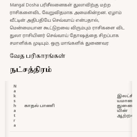
Mangal Dosha பரிசீலனைகள் துலாவிற்கு மற்ற
ராசிகளைவிட வேறுவிதமாக அமைகின்றன. ஏழாம்
வீட்டின் அதிபதியே செவ்வாய் என்பதால்,
மென்மையான கூட்டுறவை விரும்பும் ராசிகளை விட
துலா ராசியினர் செவ்வாய் தோஷத்தை சிறப்பாக
சமாளிக்க முடியும். ஒரு மாங்களிக் துணைவர
வேத பரிகாரங்கள்
நட்சத்திரம்
N
a
k
இலட்சி
s
யமான
h
காதல் பாணி
துணை
a
யின்
t
ஆற்றல்
r
a