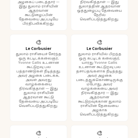
அழகைப் படைத்தார் —
நிர்வகித்தாள் — இது
இது துலாம் ராசியின்
துலாத்தின் ஆதரவான
ஆதரவான
ஒத்துழைப்பு தேவையை
கூட்டுழைப்பின்
நேரில்
தேவையை அப்படியே
வெளிப்படுத்துகிறது.
பிரதிபலிக்கிறது.
🎨
🎨
Le Corbusier
Le Corbusier
துலாம் ராசியைச் சேர்ந்த
துலாம் ராசியில் பிறந்த
ஒரு கட்டிடக்கலைஞர்,
ஒரு கட்டிடக் கலைஞர்,
Yvonne Gallis உடனான
யாரது Yvonne Gallis
கூட்டுறவு பல
உடனான கூட்டுறவு பல
பத்தாண்டுகள் நீடித்தது.
தசாப்தங்களாக நீடித்தது.
அவர் அழகை படைக்க,
அவர் அழகை
அவள் அவரது
படைத்துக்கொண்டிருக்கு
வாழ்க்கையை
ம்போது, அவர்
நிர்வகித்தாள் — இது
வாழ்க்கையை அவர்
துலாம் ராசியின்
நிர்வகித்தார் — இது
ஆதரவான கூட்டு
ஆதரவான
தேவையை அப்படியே
கூட்டுறவுக்கான துலாம்
வெளிப்படுத்துகிறது.
ராசியின் தேவையை
அழகாக
வெளிப்படுத்துகிறது.
🎨
🎨