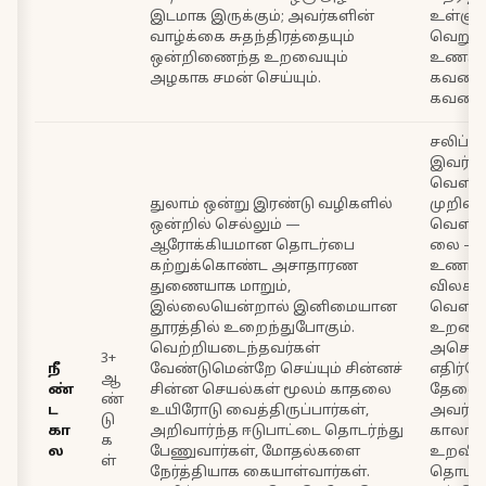
இடமாக இருக்கும்; அவர்களின்
உள்ளுக
வாழ்க்கை சுதந்திரத்தையும்
வெறு
ஒன்றிணைந்த உறவையும்
உணரும
அழகாக சமன் செய்யும்.
கவனம
கவனியு
சலிப்பு
இவர்கள
வெளிப
துலாம் ஒன்று இரண்டு வழிகளில்
முறிவ
ஒன்றில் செல்லும் —
வெளிப்
ஆரோக்கியமான தொடர்பை
லை — 
கற்றுக்கொண்ட அசாதாரண
உணர்வ
துணையாக மாறும்,
விலகல
இல்லையென்றால் இனிமையான
வெளிப்
தூரத்தில் உறைந்துபோகும்.
உறவை 
வெற்றியடைந்தவர்கள்
அசௌக
3+
நீ
வேண்டுமென்றே செய்யும் சின்னச்
எதிர்க
ஆ
ண்
சின்ன செயல்கள் மூலம் காதலை
தேவைப
ண்
ட
உயிரோடு வைத்திருப்பார்கள்,
அவர்க
டு
கா
அறிவார்ந்த ஈடுபாட்டை தொடர்ந்து
காலா
க
ல
பேணுவார்கள், மோதல்களை
உறவி
ள்
நேர்த்தியாக கையாள்வார்கள்.
தொடர்ந