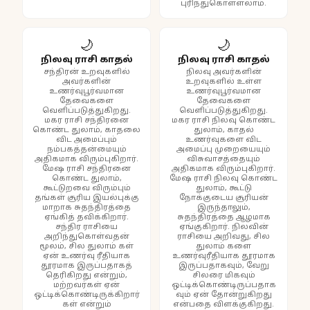
புரிந்துகொள்ளலாம்.
🌙
🌙
நிலவு ராசி காதல்
நிலவு ராசி காதல்
சந்திரன் உறவுகளில்
நிலவு அவர்களின்
அவர்களின்
உறவுகளில் உள்ள
உணர்வுபூர்வமான
உணர்வுபூர்வமான
தேவைகளை
தேவைகளை
வெளிப்படுத்துகிறது.
வெளிப்படுத்துகிறது.
மகர ராசி சந்திரனை
மகர ராசி நிலவு கொண்ட
கொண்ட துலாம், காதலை
துலாம், காதல்
விட அமைப்பும்
உணர்வுகளை விட
நம்பகத்தன்மையும்
அமைப்பு முறையையும்
அதிகமாக விரும்புகிறார்.
விசுவாசத்தையும்
மேஷ ராசி சந்திரனை
அதிகமாக விரும்புகிறார்.
கொண்ட துலாம்,
மேஷ ராசி நிலவு கொண்ட
கூட்டுறவை விரும்பும்
துலாம், கூட்டு
தங்கள் சூரிய இயல்புக்கு
நோக்குடைய சூரியன்
மாறாக சுதந்திரத்தை
இருந்தாலும்,
ஏங்கித் தவிக்கிறார்.
சுதந்திரத்தை ஆழமாக
சந்திர ராசியை
ஏங்குகிறார். நிலவின்
அறிந்துகொள்வதன்
ராசியை அறிவது, சில
மூலம், சில துலாம் கள்
துலாம் களை
ஏன் உணர்வு ரீதியாக
உணர்வுரீதியாக தூரமாக
தூரமாக இருப்பதாகத்
இருப்பதாகவும், வேறு
தெரிகிறது என்றும்,
சிலரை மிகவும்
மற்றவர்கள் ஏன்
ஒட்டிக்கொண்டிருப்பதாக
ஒட்டிக்கொண்டிருக்கிறார்
வும் ஏன் தோன்றுகிறது
கள் என்றும்
என்பதை விளக்குகிறது.