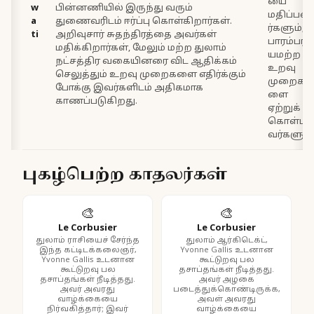
யை
w
பின்னணியில் இருந்து வரும்
மதிப்பவ
a
துணைவரிடம் ஈர்ப்பு கொள்கிறார்கள்.
ர்களும்,
ti
அறிவுசார் சுதந்திரத்தை அவர்கள்
பாரம்பரி
மதிக்கிறார்கள், மேலும் மற்ற துலாம்
யமற்ற
நட்சத்திர வகையினரை விட ஆதிக்கம்
உறவு
செலுத்தும் உறவு முறைகளை எதிர்க்கும்
முறைக
போக்கு இவர்களிடம் அதிகமாக
ளை
காணப்படுகிறது.
ஏற்றுக்
கொள்ப
வர்களும்
புகழ்பெற்ற காதலர்கள்
🎨
🎨
Le Corbusier
Le Corbusier
துலாம் ராசியைச் சேர்ந்த
துலாம் ஆர்கிடெக்ட்,
இந்த கட்டிடக்கலைஞர்,
Yvonne Gallis உடனான
Yvonne Gallis உடனான
கூட்டுறவு பல
கூட்டுறவு பல
தசாப்தங்கள் நீடித்தது.
தசாப்தங்கள் நீடித்தது.
அவர் அழகை
அவர் அவரது
படைத்துக்கொண்டிருக்க,
வாழ்க்கையை
அவள் அவரது
நிர்வகித்தார்; இவர்
வாழ்க்கையை