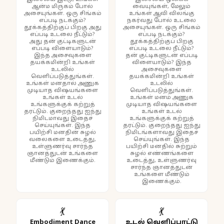
ஆன்ம மிருகம் போல்
வையுங்கள், மேலும்
அசையுங்கள். ஒரு சிங்கம்
உங்கள் ஆவி விலங்கு
எப்படி நடக்கும்?
நகர்வது போல் உடலை
தூக்கத்திற்குப் பிறகு அது
அசையுங்கள். ஒரு சிங்கம்
எப்படி உடலை நீட்டும்?
எப்படி நடக்கும்?
அது தன் குட்டிகளுடன்
தூக்கத்திற்குப் பிறகு
எப்படி விளையாடும்?
எப்படி உடலை நீட்டும்?
இந்த அசைவுகளை
தன் குட்டிகளுடன் எப்படி
தயக்கமின்றி உங்கள்
விளையாடும்? இந்த
உடலில்
அசைவுகளை
வெளிப்படுத்துங்கள்.
தயக்கமின்றி உங்கள்
உங்கள் மனதால் அணுக
உடலில்
முடியாத விஷயங்களை
வெளிப்படுத்துங்கள்.
உங்கள் உடல்
உங்கள் மனம் அணுக
உங்களுக்குக் கற்றுத்
முடியாத விஷயங்களை
தரட்டும். குறைந்தது ஐந்து
உங்கள் உடல்
நிமிடமாவது இதைச்
உங்களுக்குக் கற்றுத்
செய்யுங்கள். இந்த
தரட்டும். குறைந்தது ஐந்து
பயிற்சி மனதின் சுழல்
நிமிடங்களாவது இதைச்
வலைகளை உடைத்து,
செய்யுங்கள். இந்த
உள்ளுணர்வு சார்ந்த
பயிற்சி மனதில் சுற்றும்
ஞானத்துடன் உங்களை
சுழல் எண்ணங்களை
மீண்டும் இணைக்கும்.
உடைத்து, உள்ளுணர்வு
சார்ந்த ஞானத்துடன்
உங்களை மீண்டும்
இணைக்கும்.
💃
💃
Embodiment Dance
உடல் வெளிப்பாட்டு