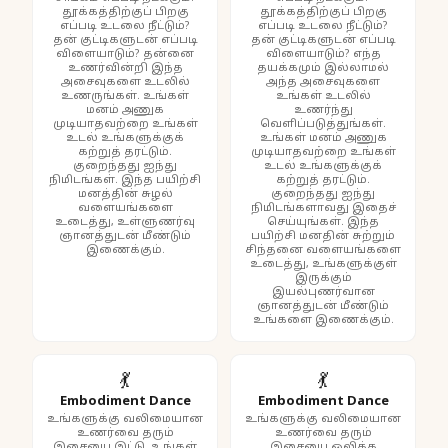
தூக்கத்திற்குப் பிறகு
தூக்கத்திற்குப் பிறகு
எப்படி உடலை நீட்டும்?
எப்படி உடலை நீட்டும்?
தன் குட்டிகளுடன் எப்படி
தன் குட்டிகளுடன் எப்படி
விளையாடும்? தன்னை
விளையாடும்? எந்த
உணர்வின்றி இந்த
தயக்கமும் இல்லாமல்
அசைவுகளை உடலில்
அந்த அசைவுகளை
உணருங்கள். உங்கள்
உங்கள் உடலில்
மனம் அணுக
உணர்ந்து
முடியாதவற்றை உங்கள்
வெளிப்படுத்துங்கள்.
உடல் உங்களுக்குக்
உங்கள் மனம் அணுக
கற்றுத் தரட்டும்.
முடியாதவற்றை உங்கள்
குறைந்தது ஐந்து
உடல் உங்களுக்குக்
நிமிடங்கள். இந்த பயிற்சி
கற்றுத் தரட்டும்.
மனத்தின் சுழல்
குறைந்தது ஐந்து
வளையங்களை
நிமிடங்களாவது இதைச்
உடைத்து, உள்ளுணர்வு
செய்யுங்கள். இந்த
ஞானத்துடன் மீண்டும்
பயிற்சி மனதின் சுற்றும்
இணைக்கும்.
சிந்தனை வளையங்களை
உடைத்து, உங்களுக்குள்
இருக்கும்
இயல்புணர்வான
ஞானத்துடன் மீண்டும்
உங்களை இணைக்கும்.
💃
💃
Embodiment Dance
Embodiment Dance
உங்களுக்கு வலிமையான
உங்களுக்கு வலிமையான
உணர்வை தரும்
உணர்வை தரும்
இசையை இட்டு, உங்கள்
இசையை ஒலிக்க