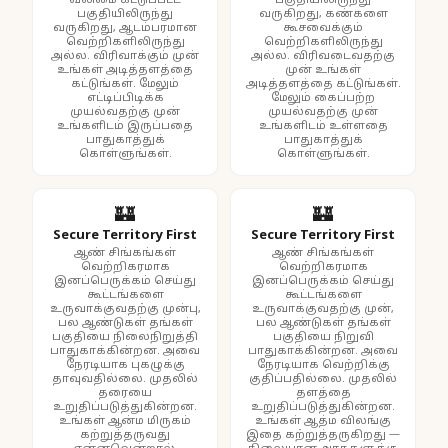
வலிமை கட்டுப்பட்ட
பகுதியிலிருந்து
பகுதியிலிருந்து
வருகிறது, கண்களை
வருகிறது, ஆடம்பரமான
கூசவைக்கும்
வெற்றிகளிலிருந்து
வெற்றிகளிலிருந்து
அல்ல. விரிவாக்கும் முன்
அல்ல. விரிவடைவதற்கு
உங்கள் அடித்தளத்தை
முன் உங்கள்
கட்டுங்கள். மேலும்
அடித்தளத்தை கட்டுங்கள்.
எட்டிப்பிடிக்க
மேலும் கைப்பற்ற
முயல்வதற்கு முன்
முயல்வதற்கு முன்
உங்களிடம் இருப்பதை
உங்களிடம் உள்ளதை
பாதுகாத்துக்
பாதுகாத்துக்
கொள்ளுங்கள்.
கொள்ளுங்கள்.
🏰
🏰
Secure Territory First
Secure Territory First
ஆண் சிங்கங்கள்
ஆண் சிங்கங்கள்
வெற்றிகரமாக
வெற்றிகரமாக
இனப்பெருக்கம் செய்து
இனப்பெருக்கம் செய்து
கூட்டங்களை
கூட்டங்களை
உருவாக்குவதற்கு முன்பு,
உருவாக்குவதற்கு முன்,
பல ஆண்டுகள் தங்கள்
பல ஆண்டுகள் தங்கள்
பகுதியை நிலைநிறுத்தி
பகுதியை நிறுவி
பாதுகாக்கின்றன. அவை
பாதுகாக்கின்றன. அவை
நேரடியாக புகழுக்கு
நேரடியாக வெற்றிக்கு
தாவுவதில்லை. முதலில்
குதிப்பதில்லை. முதலில்
தரையை
தளத்தை
உறுதிப்படுத்துகின்றன.
உறுதிப்படுத்துகின்றன.
உங்கள் ஆன்ம மிருகம்
உங்கள் ஆத்ம விலங்கு
கற்றுத்தருவது
இதை கற்றுத்தருகிறது —