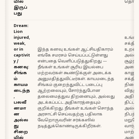
யில்
தொடங்
இருப்
பது
Dream:
Lion
injured,
உங்கள்
weak,
சக்திய
or in
இந்த கனவு உங்கள் ஆட்சியதிகாரம்
உறவு
captivit
எங்கே சமரசம் செய்யப்பட்டுள்ளது
அல்லத
y /
என்பதை வெளிப்படுத்துகிறது —
சூழ்
கனவு:
நீங்கள் உங்கள் சூரிய இயல்பை
அடைய
சிங்க
மற்றவர்கள் கூண்டுக்குள் அடைக்க
காணுங
ம்
அனுமதித்துவிட்டீர்கள். காயமடைந்த
சக்திய
காயம
சிங்கம் குறைந்துவிட்ட படைப்பு
நிலைந
டைந்த
ஆற்றலையும், சோர்ந்துபோன
விதத்த
,
தலைமைத்துவ திறனையும், அல்லது
அதிலி
பலவீ
அடக்கப்பட்ட அதிகாரத்தையும்
திட்டம
னமா
குறிக்கிறது. நீங்கள் உங்கள் சொந்த
அல்லத
ன
அரசாட்சி செய்வதற்கு பதிலாக
நிபந
அல்ல
வேறொருவரின் சர்க்கஸில்
மறுபேச
து
நடித்துக்கொண்டிருக்கிறீர்கள்.
வார்த
சிறை
மாற்றி
யில்
அமையு