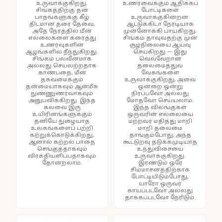
உருவாக்குகிறது.
உணரவைக்கும் ஆதிக்கப்
சிங்கத்திற்கு தன்
போட்டிகளை
பாதங்களுக்கு கீழ்
உருவாக்குகின்றன.
திடமான தரை தேவை,
ஆட்டுக்கிடா நேரடியாக
அதே நேரத்தில் மீன்
முன்னோக்கி பாய்கிறது,
எல்லைகளை கரைத்து
சிங்கம் தாவுவதற்கு முன்
உணர்வுகளின்
சூழ்நிலையை ஆய்வு
ஆழங்களில் நீந்துகிறது.
செய்கிறது — இது
சிங்கம் பலவீனமாக
வெவ்வேறான
அல்லது செயலற்றதாக
தலைமைத்துவ
காண்பதை, மீன்
வேகங்களை
தகவமைக்கும்
உருவாக்குகிறது, அவை
தன்மையாகவும் ஆன்மீக
ஒன்றை ஒன்று
நுண்ணுணர்வாகவும்
நிரப்பவோ அல்லது
அனுபவிக்கிறது. இந்த
மோதவோ செய்யலாம்.
கலவை இரு
இந்த விலங்குகள்
உயிரினங்களுக்கும்
ஒருவரின் எல்லையை
தனியே நுழையாத
மற்றவர் மதித்து மாறி
உலகங்களைப் பற்றி
மாறி தலைமை
கற்றுக்கொடுக்கிறது,
தாங்கும்போது, அந்த
ஆனால் கற்றல் பாதை
கூட்டுறவு தடுக்கமுடியாத
செங்குத்தாகவும்
உந்துவிசையை
விரக்தியளிப்பதாகவும்
உருவாக்குகிறது.
தோன்றலாம்.
இரண்டும் ஒரே
சிம்மாசனத்திற்காக
போட்டியிடும்போது,
யாரோ ஒருவர்
காயப்படவோ அல்லது
தாக்கப்படவோ நேரிடும்.