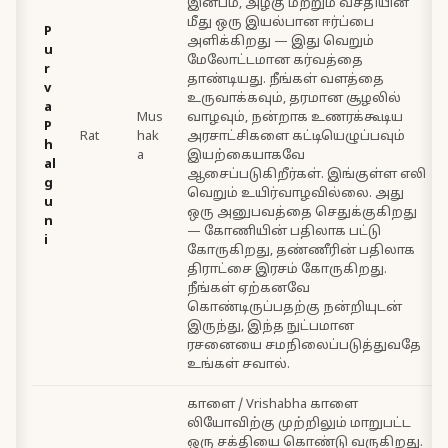
இன்பம், அழகு மற்றும் வசதியின்
மீது ஒரு இயல்பான ஈர்ப்பை
P
அளிக்கிறது — இது வெறும்
u
மேலோட்டமான கர்வத்தை
r
தாண்டியது. நீங்கள் வளத்தை
v
உருவாக்கவும், தரமான சூழலில்
a
Mus
வாழவும், நன்றாக உணரக்கூடிய
P
Rat
hak
அரசாட்சிகளை கட்டியெழுப்பவும்
h
a
இயற்கையாகவே
al
ஆசைப்படுகிறீர்கள். இங்குள்ள எலி
g
வெறும் உயிர்வாழவில்லை. அது
u
ஒரு அனுபவத்தை செதுக்குகிறது
n
— கோணியின் பதிலாக பட்டு
i
கோருகிறது, தண்ணீரின் பதிலாக
திராட்சை இரசம் கோருகிறது.
நீங்கள் ஏற்கனவே
கொண்டிருப்பதற்கு நன்றியுடன்
இருந்து, இந்த நுட்பமான
ரசனையை சமநிலைப்படுத்துவதே
உங்கள் சவால்.
காளை / Vrishabha காளை
லியோவிற்கு முற்றிலும் மாறுபட்ட
ஒரு சக்தியை கொண்டு வருகிறது.