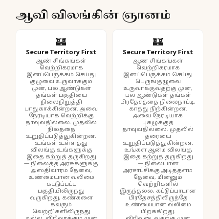
ஆவி விலங்கின் ஞானம்
🏰
🏰
Secure Territory First
Secure Territory First
ஆண் சிங்கங்கள்
ஆண் சிங்கங்கள்
வெற்றிகரமாக
வெற்றிகரமாக
இனப்பெருக்கம் செய்து
இனப்பெருக்கம் செய்து
குழுவை உருவாக்கும்
பெருங்குழுவை
முன், பல ஆண்டுகள்
உருவாக்குவதற்கு முன்,
தங்கள் பகுதியை
பல ஆண்டுகள் தங்கள்
நிலைநிறுத்தி
பிரதேசத்தை நிலைநாட்டி,
பாதுகாக்கின்றன. அவை
காத்து நிற்கின்றன.
நேரடியாக வெற்றிக்கு
அவை நேரடியாக
தாவுவதில்லை. முதலில்
புகழுக்குத்
நிலத்தை
தாவுவதில்லை. முதலில்
உறுதிப்படுத்துகின்றன.
தரையை
உங்கள் உள்ளத்து
உறுதிப்படுத்துகின்றன.
விலங்கு உங்களுக்கு
உங்கள் ஆன்ம விலங்கு
இதை கற்றுத் தருகிறது
இதை கற்றுத் தருகிறது
— நிலைத்த அரசுகளுக்கு
— நிலையான
அஸ்திவாரம் தேவை,
அரசாட்சிக்கு அடித்தளம்
உண்மையான வலிமை
தேவை, மின்னும்
கட்டுப்பட்ட
வெற்றிகளில்
பகுதியிலிருந்து
இருந்தல்ல, கட்டுப்பாடான
வருகிறது, கண்களை
பிரதேசத்திலிருந்தே
கவரும்
உண்மையான வலிமை
வெற்றிகளிலிருந்து
பிறக்கிறது.
அல்ல. விரிவாக்கும் முன்
விரிவடைவதற்கு முன்