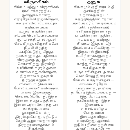
விருச்சிகம்
தனுசு
சிம்மம் மற்றும் விருச்சிகம்
சிங்கமும் குதிரையும் தீ
ராசி சக்கரத்தில்
தனிமத்தின்
ஒன்றுக்கொன்று
உற்சாகத்தையும்
எதிர்நோக்கி நிற்கின்றன,
சுதந்திரத்தின் மீதான
சம அளவில் ஈர்ப்பையும்
பரஸ்பர மரியாதையையும்
எதிர்ப்பையும்
பகிர்ந்துகொண்டு
உருவாக்குகின்றன.
எளிதாக இணைந்து
சிம்மம் வெளிப்படையான
பாய்கின்றன. குதிரை
சூரிய சக்தியால் ஆட்சி
அடங்க மறுக்கிறது,
செய்கிறது, விருச்சிகமோ
சிங்கம் இந்த காட்டு
நிழலிலிருந்து
இயல்பை மதிக்கிறது —
கட்டுப்படுத்துகிறது,
இதனால் இரண்டு
நகங்களுக்குப் பதிலாக
உயிரினங்களும் தம்
விஷத்தை ஆயுதமாகக்
சுயாதீனத்தை
கொள்கிறது. இரண்டு
காத்துக்கொள்ளும்
உயிரினங்களும் தலை
கூட்டுறவுகள்
வணங்க மறுக்கின்றன,
உருவாகின்றன. அவை
இதனால் உறவுகள்
வெவ்வேறு இரையை
நிரந்தர சதுரங்க
வேட்டையாடுகின்றன —
விளையாட்டுகளைப்
சிங்கம் பிரதேசப்
போல் உணர்விக்கின்றன.
பற்றுள்ளது, குதிரை
அவை இணைந்து
நாடோடி இயல்புடையது —
செயல்படும்போது, இந்த
இது போட்டியை
இணை தமது பகுதியை
தவிர்க்கிறது. இந்த
இணையற்ற கோரத்துடன்
இணையம்
காக்கும். அவை
சாகசங்களிலும்
ஒன்றுக்கொன்று
பொதுவான
திரும்பும்போது, ஏற்படும்
இலக்குகளிலும்
சேதம் ஆழமானதாகவும்
மலர்கிறது, ஆனால்
நிரந்தரமானதாகவும்
குடும்ப நிலைத்தன்மை
இருக்கும்.
அவசியமாகும்போது