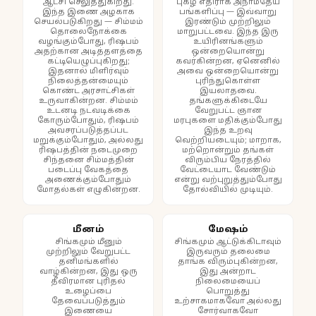
ஆட்சி செலுத்துகிறது.
புகழ் எதிராக அநாமதேய
இந்த இணை அழகாக
பங்களிப்பு — இவ்வாறு
செயல்படுகிறது — சிம்மம்
இரண்டும் முற்றிலும்
தொலைநோக்கை
மாறுபட்டவை. இந்த இரு
வழங்கும்போது, ரிஷபம்
உயிரினங்களும்
அதற்கான அடித்தளத்தை
ஒன்றையொன்று
கட்டியெழுப்புகிறது;
கவர்கின்றன, ஏனெனில்
இதனால் மிளிர்வும்
அவை ஒன்றையொன்று
நிலைத்தன்மையும்
புரிந்துகொள்ள
கொண்ட அரசாட்சிகள்
இயலாதவை.
உருவாகின்றன. சிம்மம்
தங்களுக்கிடையே
உடனடி நடவடிக்கை
வேறுபட்ட ஞான
கோரும்போதும், ரிஷபம்
மரபுகளை மதிக்கும்போது
அவசரப்படுத்தப்பட
இந்த உறவு
மறுக்கும்போதும், அல்லது
வெற்றியடையும்; மாறாக,
ரிஷபத்தின் நடைமுறை
மற்றொன்றும் தங்கள்
சிந்தனை சிம்மத்தின்
விரும்பிய நேரத்தில்
படைப்பு வேகத்தை
வேட்டையாட வேண்டும்
அணைக்கும்போதும்
என்று வற்புறுத்தும்போது
மோதல்கள் எழுகின்றன.
தோல்வியில் முடியும்.
மீனம்
மேஷம்
சிங்கமும் மீனும்
சிங்கமும் ஆட்டுக்கிடாவும்
முற்றிலும் வேறுபட்ட
இருவரும் தலைமை
தனிமங்களில்
தாங்க விரும்புகின்றன,
வாழ்கின்றன, இது ஒரு
இது அன்றாட
தீவிரமான புரிதல்
நிலைமையைப்
உழைப்பை
பொறுத்து
தேவைப்படுத்தும்
உற்சாகமாகவோ அல்லது
இணையை
சோர்வாகவோ