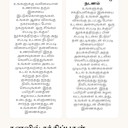
நடனம்
உங்களுக்கு வலிமையான
உணர்வை தரும்
உங்களுக்கு
இசையை
சக்தியளிக்கும் இசையை
இட்டுக்கொள்ளுங்கள்,
இட்டு, உங்கள் ஆன்ம
உங்கள் ஆன்ம விலங்கு
விலங்கு நடப்பது போல்
நகர்வதைப் போல்
உடலை அசையுங்கள். ஒரு
நகருங்கள். ஒரு சிங்கம்
சிங்கம் எப்படி நடக்கும்?
எப்படி நடக்கும்?
தூக்கத்திற்குப் பின்
தூக்கத்திற்குப் பிறகு அது
எப்படி உடலை நீட்டும்?
எப்படி உடலை நீட்டும்?
தன் குட்டிகளுடன் எப்படி
தன் குட்டிகளுடன் எப்படி
விளையாடும்?
விளையாடும்? தன்னிலை
தன்னையறியா
உணர்வின்றி இந்த
தயக்கமின்றி அந்த
அசைவுகளை உடலில்
அசைவுகளை உடலில்
வெளிப்படுத்துங்கள்.
வெளிப்படுத்துங்கள்.
உங்கள் மனம் அடைய
உங்கள் மனம் எட்ட
முடியாதவற்றை உங்கள்
முடியாத உண்மைகளை
உடல் உங்களுக்குக்
உடல் உங்களுக்குக்
கற்றுத் தரட்டும்.
கற்றுத் தரட்டும்.
குறைந்தது ஐந்து
குறைந்தது ஐந்து
நிமிடங்களாவது
நிமிடங்களாவது
செய்யுங்கள். இந்த
செய்யுங்கள். இந்த
பயிற்சி மனதின்
பயிற்சி மனதின் சுழல்
சுழல்வட்டங்களை
வட்டங்களை உடைத்து,
உடைத்து, உள்ளுணர்வு
உங்கள் உள்ளுணர்வு
சார்ந்த ஞானத்துடன்
ஞானத்துடன் மீண்டும்
உங்களை மீண்டும்
இணைக்கும்.
இணைக்கும்.