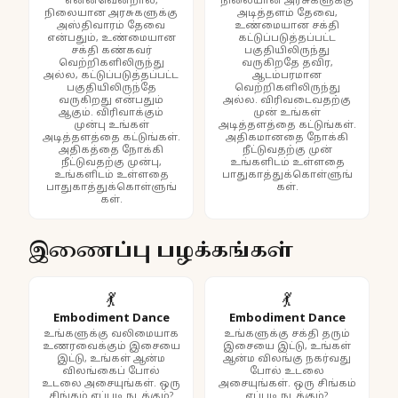
என்னவென்றால்,
நிலையான அரசுகளுக்கு
நிலையான அரசுகளுக்கு
அடித்தளம் தேவை,
அஸ்திவாரம் தேவை
உண்மையான சக்தி
என்பதும், உண்மையான
கட்டுப்படுத்தப்பட்ட
சக்தி கண்கவர்
பகுதியிலிருந்து
வெற்றிகளிலிருந்து
வருகிறதே தவிர,
அல்ல, கட்டுப்படுத்தப்பட்ட
ஆடம்பரமான
பகுதியிலிருந்தே
வெற்றிகளிலிருந்து
வருகிறது என்பதும்
அல்ல. விரிவடைவதற்கு
ஆகும். விரிவாக்கும்
முன் உங்கள்
முன்பு உங்கள்
அடித்தளத்தை கட்டுங்கள்.
அடித்தளத்தை கட்டுங்கள்.
அதிகமானதை நோக்கி
அதிகத்தை நோக்கி
நீட்டுவதற்கு முன்
நீட்டுவதற்கு முன்பு,
உங்களிடம் உள்ளதை
உங்களிடம் உள்ளதை
பாதுகாத்துக்கொள்ளுங்
பாதுகாத்துக்கொள்ளுங்
கள்.
கள்.
இணைப்பு பழக்கங்கள்
💃
💃
Embodiment Dance
Embodiment Dance
உங்களுக்கு வலிமையாக
உங்களுக்கு சக்தி தரும்
உணரவைக்கும் இசையை
இசையை இட்டு, உங்கள்
இட்டு, உங்கள் ஆன்ம
ஆன்ம விலங்கு நகர்வது
விலங்கைப் போல்
போல் உடலை
உடலை அசையுங்கள். ஒரு
அசையுங்கள். ஒரு சிங்கம்
சிங்கம் எப்படி நடக்கும்?
எப்படி நடக்கும்?