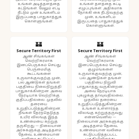
உங்கள் அடித்தளத்தை
உங்கள் தளத்தை கட்டி
கட்டுங்கள். மேலும் எட்டி
எழுப்புங்கள். அதிகமாக
நீட்டும் முன் உங்களிடம்
நோக்கி கை நீட்டுவதற்கு
இருப்பதை பாதுகாத்துக்
முன், உங்களிடம்
கொள்ளுங்கள்.
இருப்பதை பாதுகாத்துக்
கொள்ளுங்கள்.
🏰
🏰
Secure Territory First
Secure Territory First
ஆண் சிங்கங்கள்
ஆண் சிங்கங்கள்
வெற்றிகரமாக
வெற்றிகரமாக
இனப்பெருக்கம் செய்து
இனப்பெருக்கம் செய்து
பெருமைமிகு
குழுமங்களை
கூட்டங்களை
உருவாக்குவதற்கு முன்,
உருவாக்குவதற்கு முன்,
பல ஆண்டுகள் தங்கள்
பல ஆண்டுகள் தங்கள்
பகுதியை நிறுவி
பகுதியை நிலைநிறுத்தி
பாதுகாத்து வருகின்றன.
பாதுகாக்கின்றன. அவை
அவை நேரடியாக
நேரடியாக வெற்றிக்கு
புகழுக்கு தாவுவதில்லை.
குதிப்பதில்லை. முதலில்
முதலில் தரையை
தரையை
உறுதிப்படுத்துகின்றன.
உறுதிப்படுத்துகின்றன.
உங்கள் உள்ளார்ந்த
நீங்கள் தேர்ந்தெடுத்த
விலங்கு கற்றுத்தருவது
உயிர் விலங்கு இந்த
என்னவெனில் —
உண்மையை கற்றுத்
நிலையான அரசுகளுக்கு
தருகிறது — நிலையான
அடித்தளம் தேவை,
அரசுகளுக்கு அடித்தளம்
உண்மையான வலிமை
தேவை, உண்மையான
கட்டுப்படுத்தப்பட்ட