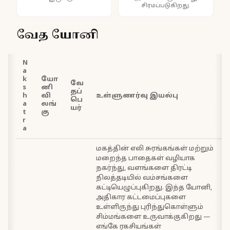
சிரமப்படுகிறது.
வேத யோனி
N
a
k
யோ
வே
s
னி
தப்
h
வி
உள்ளுணர்வு இயல்பு
பெ
a
லங்
யர்
t
கு
r
a
மகத்தின் எலி சுரங்கங்கள் மற்றும்
மறைந்த பாதைகள் வழியாக
நகர்ந்து, வளங்களை திரட்டி
நிலத்தடியில் வம்சங்களை
கட்டியெழுப்புகிறது. இந்த யோனி,
அதிகார கட்டமைப்புகளை
உள்ளிருந்து புரிந்துகொள்ளும்
சிம்மங்களை உருவாக்குகிறது —
எங்கே ரகசியங்கள்