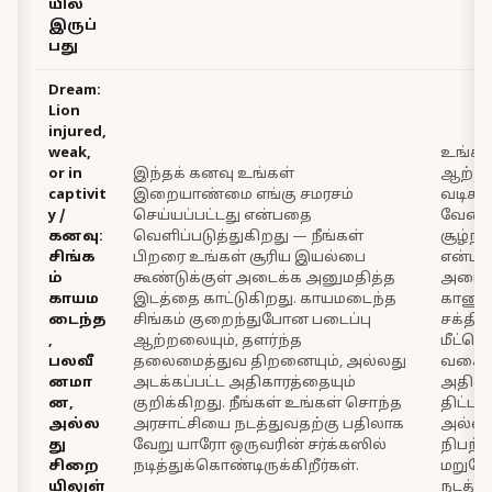
யில்
இருப்
பது
Dream:
Lion
injured,
weak,
உங்கள்
or in
இந்தக் கனவு உங்கள்
ஆற்ற
captivit
இறையாண்மை எங்கு சமரசம்
வடிகட்
y /
செய்யப்பட்டது என்பதை
வேலை
கனவு:
வெளிப்படுத்துகிறது — நீங்கள்
சூழ்ந
சிங்க
பிறரை உங்கள் சூரிய இயல்பை
என்ப
ம்
கூண்டுக்குள் அடைக்க அனுமதித்த
அடைய
காயம
இடத்தை காட்டுகிறது. காயமடைந்த
காணுங
டைந்த
சிங்கம் குறைந்துபோன படைப்பு
சக்தி
,
ஆற்றலையும், தளர்ந்த
மீட்டெட
பலவீ
தலைமைத்துவ திறனையும், அல்லது
வகைய
னமா
அடக்கப்பட்ட அதிகாரத்தையும்
அதிலிர
ன,
குறிக்கிறது. நீங்கள் உங்கள் சொந்த
திட்டம
அல்ல
அரசாட்சியை நடத்துவதற்கு பதிலாக
அல்லத
து
வேறு யாரோ ஒருவரின் சர்க்கஸில்
நிபந
சிறை
நடித்துக்கொண்டிருக்கிறீர்கள்.
மறுபேச
யிலுள்
நடத்து