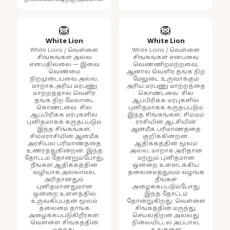
🦁
🦁
White Lion
White Lion
White Lions / வெள்ளை
White Lions / வெள்ளை
சிங்கங்கள் அல்ல
சிங்கங்கள் என்பவை
என்பதில்லை — இவை
வெண்ணிறமற்றவை,
வெண்மை
ஆனால் வெளிர் தங்க நிற
நிறமுடையவை அல்ல,
மேலுடை உருவாக்கும்
மாறாக அரிய மரபணு
அரிய மரபணு மாற்றத்தை
மாற்றத்தால் வெளிர்
கொண்டவை. சில
தங்க நிற மேலாடை
ஆப்பிரிக்க மரபுகளில்
கொண்டவை. சில
புனிதமாகக் கருதப்படும்
ஆப்பிரிக்க மரபுகளில்
இந்த சிங்கங்கள், சிம்மம்
புனிதமாகக் கருதப்படும்
ராசியின் ஆட்சியின்
இந்த சிங்கங்கள்,
ஆன்மீக பரிமாணத்தை
சிம்மராசியின் ஆன்மீக
குறிக்கின்றன.
அரசியல் பரிமாணத்தை
ஆதிக்கத்தின் மூலம்
உணர்த்துகின்றன. இந்த
அல்ல, மாறாக அரிதான
தோட்டம் தோன்றும்போது,
மற்றும் புனிதமான
நீங்கள் ஆதிக்கத்தின்
ஒன்றை உள்ளடக்கிய
வழியாக அல்லாமல்,
தலைமைத்துவம் வழங்க
அரிதானதும்
நீங்கள்
புனிதமானதுமான
அழைக்கப்படும்போது
ஒன்றை உள்ளத்தில்
இந்த தோட்டம்
உருவகிப்பதன் மூலம்
தோன்றுகிறது. வெள்ளை
தலைமை தாங்க
சிங்கத்தின் மருந்து,
அழைக்கப்படுகிறீர்கள்.
செயல்திறன் அல்லது
வெள்ளை சிங்கத்தின்
நிலையிட்டல் அப்பால்,