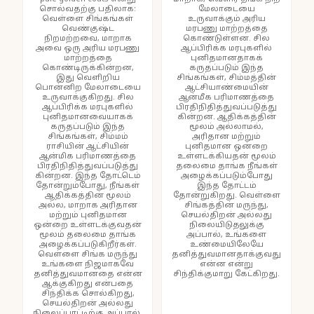
சொல்வதற்கு பதிலாக:
மேலாடையை
வெள்ளை சிங்கங்கள்
உருவாக்கும் அரிய
வெண்குஷ்ட
மரபணு மாற்றத்தை
நிறமற்றவை, மாறாக
கொண்டுள்ளன. சில
அவை ஒரு அரிய மரபணு
ஆப்பிரிக்க மரபுகளில்
மாற்றத்தை
புனிதமானதாகக்
கொண்டிருக்கின்றன,
கருதப்படும் இந்த
இது வெளிறிய
சிங்கங்கள், சிம்மத்தின்
பொன்னிற மேலாடையை
ஆட்சியாண்மையின்
உருவாக்குகிறது. சில
ஆன்மீக பரிமாணத்தை
ஆப்பிரிக்க மரபுகளில்
பிரதிநிதித்துவப்படுத்து
புனிதமானவையாகக்
கின்றன. ஆதிக்கத்தின்
கருதப்படும் இந்த
மூலம் அல்லாமல்,
சிங்கங்கள், சிம்மம்
அரிதான மற்றும்
ராசியின் ஆட்சியின்
புனிதமான ஒன்றை
ஆன்மிக பரிமாணத்தை
உள்ளடக்கியதன் மூலம்
பிரதிநிதித்துவப்படுத்து
தலைமை தாங்க நீங்கள்
கின்றன. இந்த தோட்டெம்
அழைக்கப்படும்போது
தோன்றும்போது, நீங்கள்
இந்த தோட்டம்
ஆதிக்கத்தின் மூலம்
தோன்றுகிறது. வெள்ளை
அல்ல, மாறாக அரிதான
சிங்கத்தின் மருந்து,
மற்றும் புனிதமான
செயல்திறன் அல்லது
ஒன்றை உள்ளடக்குவதன்
நிலையிடுதலுக்கு
மூலம் தலைமை தாங்க
அப்பால், உங்களை
அழைக்கப்படுகிறீர்கள்.
உண்மையிலேயே
வெள்ளை சிங்க மருந்து
தனித்துவமானதாக்குவது
உங்களை நிஜமாகவே
என்ன என்று
தனித்துவமானதை என்ன
சிந்திக்குமாறு கேட்கிறது.
ஆக்குகிறது என்பதை
சிந்திக்க சொல்கிறது,
செயல்திறன் அல்லது
நிலைப்பாட்டிற்கு அப்பால்.