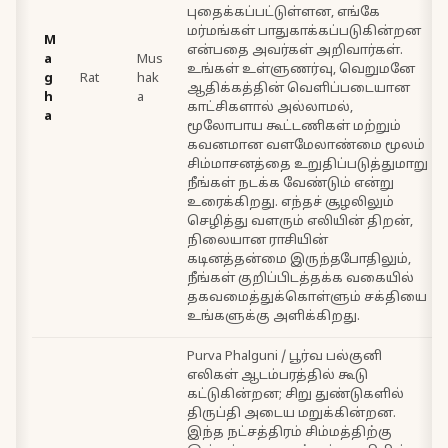
புதைக்கப்பட்டுள்ளன, எங்கே
மர்மங்கள் பாதுகாக்கப்படுகின்றன
M
என்பதை அவர்கள் அறிவார்கள்.
a
Mus
உங்கள் உள்ளுணர்வு, வெறுமனே
g
Rat
hak
ஆதிக்கத்தின் வெளிப்படையான
h
a
காட்சிகளால் அல்லாமல்,
a
மூலோபாய கூட்டணிகள் மற்றும்
கவனமான வளமேலாண்மை மூலம்
சிம்மாசனத்தை உறுதிப்படுத்துமாறு
நீங்கள் நடக்க வேண்டும் என்று
உரைக்கிறது. எந்தச் சூழலிலும்
செழித்து வளரும் எலியின் திறன்,
நிலையான ராசியின்
கடினத்தன்மை இருந்தபோதிலும்,
நீங்கள் குறிப்பிடத்தக்க வகையில்
தகவமைத்துக்கொள்ளும் சக்தியை
உங்களுக்கு அளிக்கிறது.
Purva Phalguni / பூர்வ பல்குனி
எலிகள் ஆடம்பரத்தில் கூடு
கட்டுகின்றன; சிறு துண்டுகளில்
திருப்தி அடைய மறுக்கின்றன.
இந்த நட்சத்திரம் சிம்மத்திற்கு