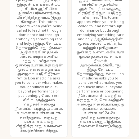
புனிதமாகக் கருதப்படும்
இந்த சிங்கங்கள், சிம்ம
இந்த சிங்கங்கள், சிம்ம
ராசியின் ஆட்சியின்
ராசியின் ஆட்சியின்
ஆன்மீக பரிமாணத்தை
ஆன்மீக பரிமாணத்தை
பிரதிநிதித்துவப்படுத்து
பிரதிநிதித்துவப்படுத்து
கின்றன. This totem
கின்றன. This totem
appears when you're being
appears when you're being
called to lead not through
called to lead not through
dominance but through
dominance but through
embodying something rare
embodying something rare
and holy. / ஆதிக்கத்தின்
and holy. / இந்த தோட்டம்
மூலம் அல்லாமல், அரிய
தோன்றும்போது, நீங்கள்
மற்றும் புனிதமான
ஆதிக்கத்தின் மூலம்
ஒன்றை உள்ளடக்கியதன்
அல்ல, மாறாக அரிய
மூலம் தலைமை தாங்க
மற்றும் புனிதமான
நீங்கள்
ஒன்றை உள்ளடக்குவதன்
அழைக்கப்படும்போது
மூலம் தலைமை தாங்க
இந்த தோட்டம்
அழைக்கப்படுகிறீர்கள்.
தோன்றுகிறது. White Lion
White Lion medicine asks
medicine asks you to
you to consider what makes
consider what makes you
you genuinely unique,
genuinely unique, beyond
beyond performance or
performance or positioning.
positioning. / வெள்ளை
/ வெள்ளை சிங்கத்தின்
சிங்க மருத்துவம்
மருத்துவம், செயல்திறன்
நிகழ்ச்சி அல்லது
அல்லது நிலைப்பாட்டிற்கு
நிலைப்பாட்டிற்கு அப்பால்,
அப்பால், உங்களை
உங்களை உண்மையாக
உண்மையிலேயே
தனித்துவமாக்குவது
தனித்துவமாக்குவது
என்ன என்பதை
என்ன என்று சிந்திக்க
சிந்திக்குமாறு உங்களை
நீங்களை வேண்டுகிறது.
கேட்டுக்கொள்கிறது.