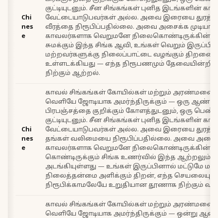
குட்டியுடனும். சீன சிங்கங்கள் புனித இடங்களின் காவ
Chi
வேட்டையாடுபவர்கள் அல்ல. அவை இரையை துரத்த
nes
வீரத்தை நிரூபிப்பதில்லை. அவை அசைக்க முடியாத
e
காவலர்களாக வெறுமனே நிலைகொண்டிருக்கின்றன.
சுமக்கும் இந்த சிங்க ஆவி, உங்கள் வெறும் இருப்பி
மற்றவர்களுக்கு நிலைப்பாட்டை வழங்கும் திறனை
உள்ளடக்கியது — எந்த நிரூபணமும் தேவையின்றி 
நிற்கும் ஆற்றல்.
காவல் சிங்கங்கள் கோயில்கள் மற்றும் அரண்மனைக
வெளியே ஜோடியாக அமர்ந்திருக்கும் — ஒரு ஆண் சி
பிரபஞ்சத்தை குறிக்கும் கோளத்துடனும், ஒரு பெண் ச
குட்டியுடனும். சீன சிங்கங்கள் புனித இடங்களின் காவ
Chi
வேட்டையாடுபவர்கள் அல்ல. அவை இரையை துரத்த
nes
தங்கள் வலிமையை நிரூபிப்பதில்லை. அவை அசை
e
காவலர்களாக வெறுமனே நிலைகொண்டிருக்கின்றன.
கொண்டிருக்கும் சிங்க உணர்வில் இந்த ஆற்றலும்
அடங்கியுள்ளது — உங்கள் இருப்பினால் மட்டுமே மற
நிலைத்தன்மை அளிக்கும் திறன், எந்த செயலையும்
நிரூபிக்காமலேயே உறுதியான தூணாக நிற்கும் வல
காவல் சிங்கங்கள் கோயில்கள் மற்றும் அரண்மனைக
வெளியே ஜோடியாக அமர்ந்திருக்கும் — ஒன்று ஆண்