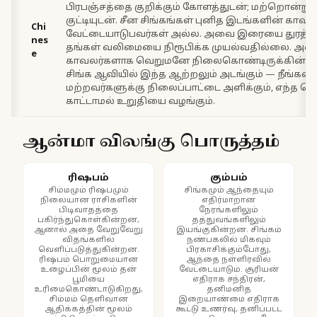
பிரபஞ்சத்தை குறிக்கும் கோளத்துடன்; மற்றொன்று 
குட்டியுடன். சீன சிங்கங்கள் புனித இடங்களின் காவலர
Chi
வேட்டையாடுபவர்கள் அல்ல. அவை இரையை துரத்த
nes
தங்கள் வலிமையை நிரூபிக்க முயல்வதில்லை. அசை
e
காவலர்களாக வெறுமனே நிலைகொண்டிருக்கின்றன
சிங்க ஆவியில் இந்த ஆற்றலும் அடங்கும் — நீங்கள்
மற்றவர்களுக்கு நிலைப்பாட்டை அளிக்கும், எந்த ச
காட்டாமல் உறுதியை வழங்கும்.
ஆன்மா விலங்கு பொருத்தம்
ரிஷபம்
கும்பம்
சிம்மமும் ரிஷபமும்
சிங்கமும் ஆந்தையும்
நிலையான ராசிகளின்
எதிர்மாறான
பிடிவாதத்தை
நேரங்களிலும்
பகிர்ந்துகொள்கின்றன,
தத்துவங்களிலும்
ஆனால் அதை வேறுவேறு
இயங்குகின்றன. சிங்கம்
விதங்களில்
நண்பகலில் மிகவும்
வெளிப்படுத்துகின்றன.
பிரகாசிக்கும்போது,
ரிஷபம் பொறுமையான
ஆந்தை நள்ளிரவில்
உழைப்பின் மூலம் தன்
வேட்டையாடும். சூரியன்
பூமியை
எதிராக சந்திரன்,
உரிமைகொண்டாடுகிறது,
தனிமனித
சிம்மம் தெளிவான
இறையாண்மை எதிராக
ஆதிக்கத்தின் மூலம்
கூட்டு உணர்வு, தனிப்பட்ட