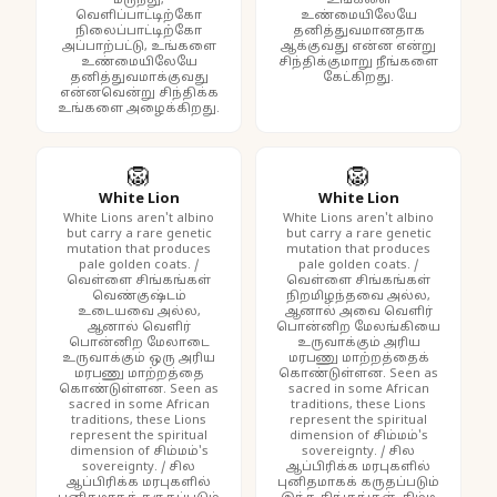
மருந்து,
உங்களை
வெளிப்பாட்டிற்கோ
உண்மையிலேயே
நிலைப்பாட்டிற்கோ
தனித்துவமானதாக
அப்பாற்பட்டு, உங்களை
ஆக்குவது என்ன என்று
உண்மையிலேயே
சிந்திக்குமாறு நீங்களை
தனித்துவமாக்குவது
கேட்கிறது.
என்னவென்று சிந்திக்க
உங்களை அழைக்கிறது.
🦁
🦁
White Lion
White Lion
White Lions aren't albino
White Lions aren't albino
but carry a rare genetic
but carry a rare genetic
mutation that produces
mutation that produces
pale golden coats. /
pale golden coats. /
வெள்ளை சிங்கங்கள்
வெள்ளை சிங்கங்கள்
வெண்குஷ்டம்
நிறமிழந்தவை அல்ல,
உடையவை அல்ல,
ஆனால் அவை வெளிர்
ஆனால் வெளிர்
பொன்னிற மேலங்கியை
பொன்னிற மேலாடை
உருவாக்கும் அரிய
உருவாக்கும் ஒரு அரிய
மரபணு மாற்றத்தைக்
மரபணு மாற்றத்தை
கொண்டுள்ளன. Seen as
கொண்டுள்ளன. Seen as
sacred in some African
sacred in some African
traditions, these Lions
traditions, these Lions
represent the spiritual
represent the spiritual
dimension of சிம்மம்'s
dimension of சிம்மம்'s
sovereignty. / சில
sovereignty. / சில
ஆப்பிரிக்க மரபுகளில்
ஆப்பிரிக்க மரபுகளில்
புனிதமாகக் கருதப்படும்