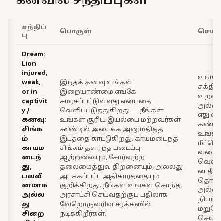
கனவில் சந்திப்புகள்
சந்திப்
பொருள்
செயல
பு
Dream:
Lion
injured,
உங்கள்
weak,
இந்தக் கனவு உங்கள்
சக்திய
or in
இறையாண்மை எங்கே
உறவு
captivit
சமரசப்பட்டுள்ளது என்பதை
அல்லத
y /
வெளிப்படுத்துகிறது — நீங்கள்
எது எ
கனவு:
உங்கள் சூரிய இயல்பை மற்றவர்கள்
கண்டறி
சிங்க
கூண்டில் அடைக்க அனுமதித்த
உங்கள
ம்
இடத்தை காட்டுகிறது. காயமடைந்த
மீட்டெட
காயம
சிங்கம் தளர்ந்த படைப்பு
வகைய
டைந்
ஆற்றலையும், சோர்வுற்ற
வெளி
து,
தலைமைத்துவ திறனையும், அல்லது
ன திட
பலவீ
அடக்கப்பட்ட அதிகாரத்தையும்
தொடங்
னமாக
குறிக்கிறது. நீங்கள் உங்கள் சொந்த
அல்லத
அல்ல
அரசாட்சி செய்வதற்குப் பதிலாக
நிபந
து
வேறொருவரின் சர்க்கஸில்
மறுபேச
சிறை
நடிக்கிறீர்கள்.
செய்யு