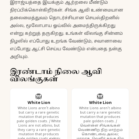
இராஜ்யத்தை இயக்கும் ஆற்றலை மீண்டும்
நிரப்பிக்கொள்கிறீர்கள். சிங்க ஆவி உண்மையான
தலைமைத்துவம் தொடர்ச்சியான செயல்திறனில்
அல்ல, மூலோபாய ஓய்வில் அமைந்திருக்கிறது
என்று கற்றுத் தருகிறது. உங்கள் விலங்கு சின்னம்
நிழலில் எப்போது உறங்க வேண்டும், சவானாவை
எப்போது ஆட்சி செய்ய வேண்டும் என்பதை நன்கு
அறியும்.
இரண்டாம் நிலை ஆவி
விலங்குகள்
🦁
🦁
White Lion
White Lion
White Lions aren't albino
White Lions aren't albino
but carry a rare genetic
but carry a rare genetic
mutation that produces
mutation that produces
pale golden coats. / White
pale golden coats. /
Lions are not albino, but
வெள்ளை சிங்கங்கள்
they carry a rare genetic
வெண்ணிற நிற மாற்றம்
mutation that produces
கொண்டவை அல்ல;
pale golden coats என்று
மாறாக, வெளிர் தங்க நிற