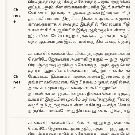
பிரபஞ்சத்தை குறிக்கும் கோளத்துடனும், ஒரு பெண் ச
குட்டியுடனும். சீன சிங்கங்கள் புனித இடங்களின் காவ
Chi
வேட்டையாடுபவர்கள் அல்ல. அவை இரையை விரட்ட
nes
தம் வலிமையை நிரூபிப்பதில்லை. அசைக்க முடியா
e
காவலர்களாக அவை தம் இடத்தில் நிலையாக நிற்க
உங்கள் சிங்க ஆவியில் இந்த ஆற்றலும் உள்ளது — 
இருப்பினாலேயே மற்றவர்களுக்கு நங்கூரமாக திகழு
எந்த ஆடம்பரமும் இல்லாமல் உறுதியை வழங்கும் த
காவல் சிங்கங்கள் கோயில்களுக்கும் அரண்மனைகள
வெளியே ஜோடியாக அமர்ந்திருக்கும் — ஒரு ஆண் சி
பிரபஞ்சத்தை குறிக்கும் கோளத்துடனும், ஒரு பெண் ச
குட்டியுடனும். சீன சிங்கங்கள் புனித இடங்களின் காவ
Chi
வேட்டையாடுபவர்கள் அல்ல. அவை இரையை துரத்த
nes
தங்கள் வலிமையை நிரூபிக்கவும் முயல்வதில்லை
e
அசைக்க முடியாத காவலர்களாக வெறுமனே
நிலைகொண்டிருக்கின்றன. நீங்கள் கொண்டிருக்கும்
உங்கள் இருப்பின் மூலமே மற்றவர்களுக்கு நிலை
வழங்கும் ஆற்றலை உள்ளடக்கியது — எந்த செயலை
நிரூபிக்காமலேயே உறுதியான தூணாக திகழும் திற
காவல் சிங்கங்கள் கோயில்கள் மற்றும் அரண்மனைக
வெளியே ஜோடியாக அமர்ந்திருக்கும் — ஒரு ஆண் சி
பிரபஞ்சத்தை குறிக்கும் கோளத்துடனும், ஒரு பெண் ச