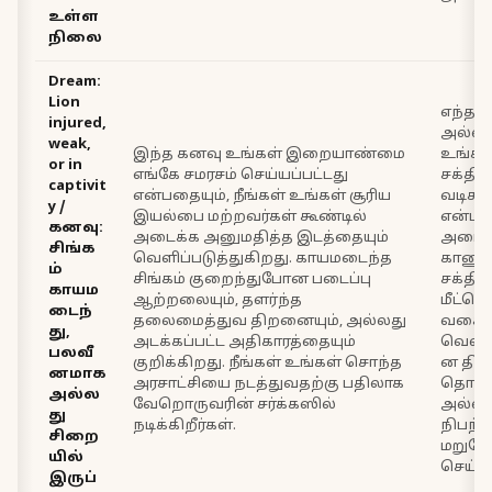
உள்ள
நிலை
Dream:
Lion
எந்த 
injured,
அல்லத
weak,
இந்த கனவு உங்கள் இறையாண்மை
உங்கள்
or in
எங்கே சமரசம் செய்யப்பட்டது
சக்தி
captivit
என்பதையும், நீங்கள் உங்கள் சூரிய
வடிகட்
y /
இயல்பை மற்றவர்கள் கூண்டில்
என்ப
கனவு:
அடைக்க அனுமதித்த இடத்தையும்
அடைய
சிங்க
வெளிப்படுத்துகிறது. காயமடைந்த
காணுங
ம்
சிங்கம் குறைந்துபோன படைப்பு
சக்தி
காயம
ஆற்றலையும், தளர்ந்த
மீட்டெட
டைந்
தலைமைத்துவ திறனையும், அல்லது
வகைய
து,
அடக்கப்பட்ட அதிகாரத்தையும்
வெளி
பலவீ
குறிக்கிறது. நீங்கள் உங்கள் சொந்த
ன திட
னமாக
அரசாட்சியை நடத்துவதற்கு பதிலாக
தொடங்
அல்ல
வேறொருவரின் சர்க்கஸில்
அல்லத
து
நடிக்கிறீர்கள்.
நிபந
சிறை
மறுபேச
யில்
செய்யு
இருப்