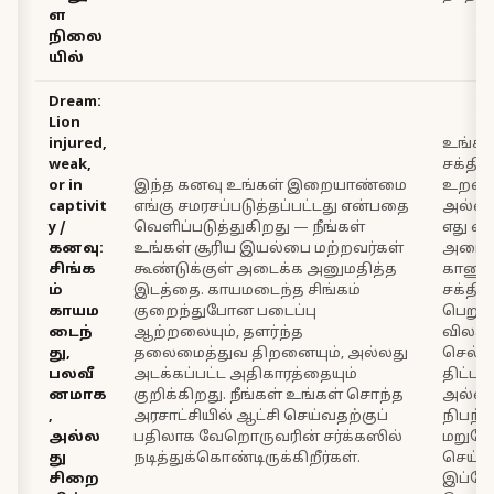
ள
நிலை
யில்
Dream:
Lion
injured,
உங்கள்
weak,
சக்திய
or in
இந்த கனவு உங்கள் இறையாண்மை
உறவு
captivit
எங்கு சமரசப்படுத்தப்பட்டது என்பதை
அல்லத
y /
வெளிப்படுத்துகிறது — நீங்கள்
எது எ
கனவு:
உங்கள் சூரிய இயல்பை மற்றவர்கள்
அடைய
சிங்க
கூண்டுக்குள் அடைக்க அனுமதித்த
காணுங
ம்
இடத்தை. காயமடைந்த சிங்கம்
சக்திய
காயம
குறைந்துபோன படைப்பு
பெறும
டைந்
ஆற்றலையும், தளர்ந்த
விலகிச
து,
தலைமைத்துவ திறனையும், அல்லது
செல்
பலவீ
அடக்கப்பட்ட அதிகாரத்தையும்
திட்ட
னமாக
குறிக்கிறது. நீங்கள் உங்கள் சொந்த
அல்லத
,
அரசாட்சியில் ஆட்சி செய்வதற்குப்
நிபந
அல்ல
பதிலாக வேறொருவரின் சர்க்கஸில்
மறுபேச
து
நடித்துக்கொண்டிருக்கிறீர்கள்.
செய்
சிறை
இப்ப