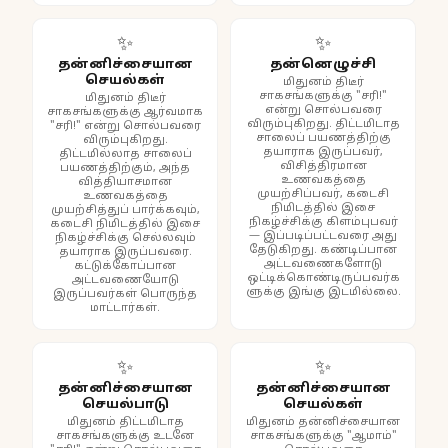
✨
✨
தன்னிச்சையான
தன்னெழுச்சி
செயல்கள்
மிதுனம் திடீர்
சாகசங்களுக்கு "சரி!"
மிதுனம் திடீர்
என்று சொல்பவரை
சாகசங்களுக்கு ஆர்வமாக
விரும்புகிறது. திட்டமிடாத
"சரி!" என்று சொல்பவரை
சாலைப் பயணத்திற்கு
விரும்புகிறது.
தயாராக இருப்பவர்,
திட்டமில்லாத சாலைப்
விசித்திரமான
பயணத்திற்கும், அந்த
உணவகத்தை
வித்தியாசமான
முயற்சிப்பவர், கடைசி
உணவகத்தை
நிமிடத்தில் இசை
முயற்சித்துப் பார்க்கவும்,
நிகழ்ச்சிக்கு கிளம்புபவர்
கடைசி நிமிடத்தில் இசை
— இப்படிப்பட்டவரை அது
நிகழ்ச்சிக்கு செல்லவும்
தேடுகிறது. கண்டிப்பான
தயாராக இருப்பவரை.
அட்டவணைகளோடு
கட்டுக்கோப்பான
ஒட்டிக்கொண்டிருப்பவர்க
அட்டவணையோடு
ளுக்கு இங்கு இடமில்லை.
இருப்பவர்கள் பொருந்த
மாட்டார்கள்.
✨
✨
தன்னிச்சையான
தன்னிச்சையான
செயல்பாடு
செயல்கள்
மிதுனம் திட்டமிடாத
மிதுனம் தன்னிச்சையான
சாகசங்களுக்கு உடனே
சாகசங்களுக்கு "ஆமாம்"