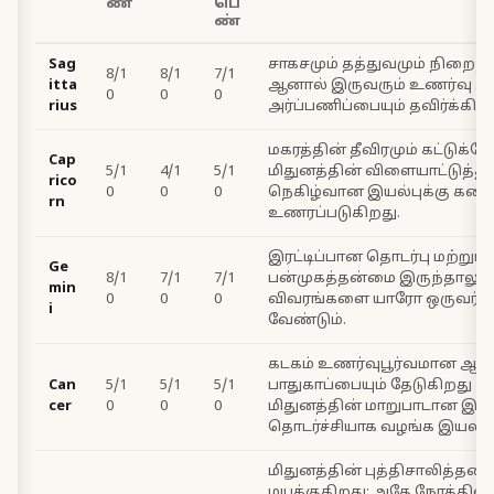
ண்
பெ
ண்
Sag
சாகசமும் தத்துவமும் நிறைந்
8/1
8/1
7/1
itta
ஆனால் இருவரும் உணர்வு ஆ
0
0
0
rius
அர்ப்பணிப்பையும் தவிர்க்கின
மகரத்தின் தீவிரமும் கட்டுக்கோ
Cap
5/1
4/1
5/1
மிதுனத்தின் விளையாட்டுத்
rico
0
0
0
நெகிழ்வான இயல்புக்கு கன
rn
உணரப்படுகிறது.
இரட்டிப்பான தொடர்பு மற்றும்
Ge
8/1
7/1
7/1
பன்முகத்தன்மை இருந்தாலும
min
0
0
0
விவரங்களை யாரோ ஒருவர் 
i
வேண்டும்.
கடகம் உணர்வுபூர்வமான ஆழத
Can
5/1
5/1
5/1
பாதுகாப்பையும் தேடுகிறது 
cer
0
0
0
மிதுனத்தின் மாறுபாடான இய
தொடர்ச்சியாக வழங்க இயலாத
மிதுனத்தின் புத்திசாலித்தனம
மயக்குகிறது; அதே நேரத்தில் 