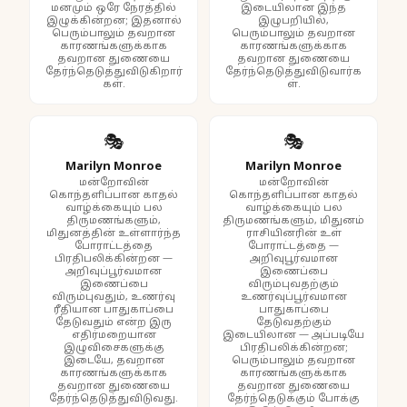
மனமும் ஒரே நேரத்தில்
இடையிலான இந்த
இழுக்கின்றன; இதனால்
இழுபறியில்,
பெரும்பாலும் தவறான
பெரும்பாலும் தவறான
காரணங்களுக்காக
காரணங்களுக்காக
தவறான துணையை
தவறான துணையை
தேர்ந்தெடுத்துவிடுகிறார்
தேர்ந்தெடுத்துவிடுவார்க
கள்.
ள்.
🎭
🎭
Marilyn Monroe
Marilyn Monroe
மன்றோவின்
மன்றோவின்
கொந்தளிப்பான காதல்
கொந்தளிப்பான காதல்
வாழ்க்கையும் பல
வாழ்க்கையும் பல
திருமணங்களும்,
திருமணங்களும், மிதுனம்
மிதுனத்தின் உள்ளார்ந்த
ராசியினரின் உள்
போராட்டத்தை
போராட்டத்தை —
பிரதிபலிக்கின்றன —
அறிவுபூர்வமான
அறிவுப்பூர்வமான
இணைப்பை
இணைப்பை
விரும்புவதற்கும்
விரும்புவதும், உணர்வு
உணர்வுப்பூர்வமான
ரீதியான பாதுகாப்பை
பாதுகாப்பை
தேடுவதும் என்ற இரு
தேடுவதற்கும்
எதிர்மறையான
இடையிலான — அப்படியே
இழுவிசைகளுக்கு
பிரதிபலிக்கின்றன;
இடையே, தவறான
பெரும்பாலும் தவறான
காரணங்களுக்காக
காரணங்களுக்காக
தவறான துணையை
தவறான துணையை
தேர்ந்தெடுத்துவிடுவது.
தேர்ந்தெடுக்கும் போக்கு