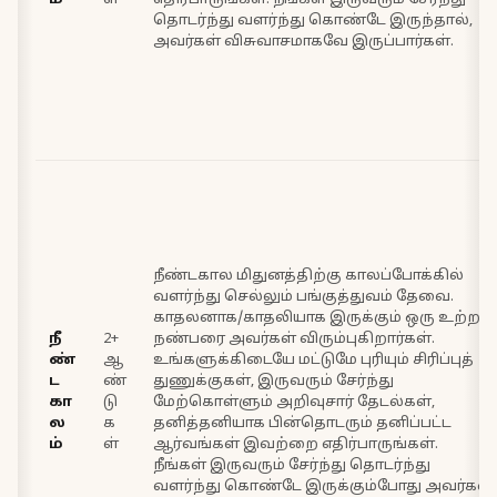
ம்
ள்
எதிர்பாருங்கள். நீங்கள் இருவரும் சேர்ந்து
தொடர்ந்து வளர்ந்து கொண்டே இருந்தால்,
அவர்கள் விசுவாசமாகவே இருப்பார்கள்.
நீண்டகால மிதுனத்திற்கு காலப்போக்கில்
வளர்ந்து செல்லும் பங்குத்துவம் தேவை.
காதலனாக/காதலியாக இருக்கும் ஒரு உற்ற
நீ
2+
நண்பரை அவர்கள் விரும்புகிறார்கள்.
ண்
ஆ
உங்களுக்கிடையே மட்டுமே புரியும் சிரிப்புத்
ட
ண்
துணுக்குகள், இருவரும் சேர்ந்து
கா
டு
மேற்கொள்ளும் அறிவுசார் தேடல்கள்,
ல
க
தனித்தனியாக பின்தொடரும் தனிப்பட்ட
ம்
ள்
ஆர்வங்கள் இவற்றை எதிர்பாருங்கள்.
நீங்கள் இருவரும் சேர்ந்து தொடர்ந்து
வளர்ந்து கொண்டே இருக்கும்போது அவர்கள்