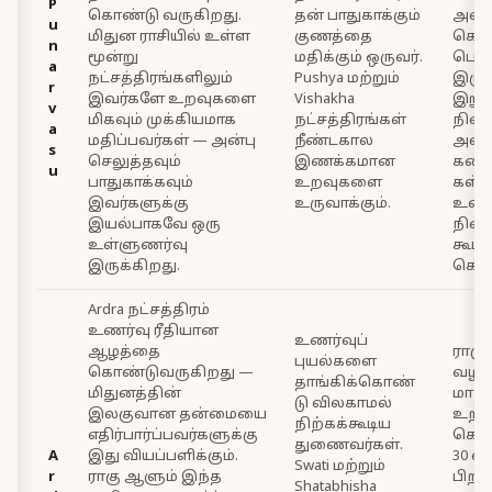
P
கொண்டு வருகிறது.
தன் பாதுகாக்கும்
அமை
u
மிதுன ராசியில் உள்ள
குணத்தை
கொண
n
மூன்று
மதிக்கும் ஒருவர்.
பொத
a
நட்சத்திரங்களிலும்
Pushya மற்றும்
இருப
r
இவர்களே உறவுகளை
Vishakha
இறுத
v
மிகவும் முக்கியமாக
நட்சத்திரங்கள்
நில
a
மதிப்பவர்கள் — அன்பு
நீண்டகால
அன்
s
செலுத்தவும்
இணக்கமான
கண்டு
u
பாதுகாக்கவும்
உறவுகளை
கள். 
இவர்களுக்கு
உருவாக்கும்.
உணர்
இயல்பாகவே ஒரு
நிற
உள்ளுணர்வு
கூட்
இருக்கிறது.
கொண்
Ardra நட்சத்திரம்
உணர்வு ரீதியான
உணர்வுப்
ஆழத்தை
ராகு
புயல்களை
கொண்டுவருகிறது —
வழக்
தாங்கிக்கொண்
மிதுனத்தின்
மாற
டு விலகாமல்
இலகுவான தன்மையை
உறவ
நிற்கக்கூடிய
எதிர்பார்ப்பவர்களுக்கு
கொண்
துணைவர்கள்.
A
இது வியப்பளிக்கும்.
30 வ
Swati மற்றும்
r
ராகு ஆளும் இந்த
பிறகு
Shatabhisha