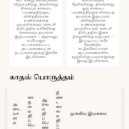
"சரி!" என்று சொல்பவரை
சொல்பவரை
விரும்புகிறது. திடீரென்று
நேசிக்கிறது. திடீரென்று
கிளம்பும் சாலைப்
ஒரு சாலைப்
பயணத்திற்கும்,
பயணத்திற்குக் கிளம்பத்
விசித்திரமான
தயாராக இருப்பவர்,
உணவகத்தை
விசித்திரமான
முயற்சிக்கவும், கடைசி
உணவகத்தை
நிமிடத்தில் கச்சேரிக்கு
முயற்சிப்பவர், கடைசி
செல்லவும் தயாராக
நிமிடத்தில் இசை
இருப்பவரை — அதாவது,
நிகழ்ச்சிக்கு வருபவர் —
எப்போதும்
இப்படிப்பட்டவரே
கட்டமைக்கப்பட்ட
வேண்டும்.
அட்டவணையுடன்
கட்டுக்கோப்பான
நடப்பவர்களுக்கு இங்கே
அட்டவணைகளில்
இடமில்லை.
மூழ்கியிருப்பவர்களுக்கு
இங்கு இடமில்லை.
காதல் பொருத்தம்
நீ
கா
ண்
ஆ
த
ட
அ
ர்வ
ல்
கா
டை
ம
ம
ல
யா
தி
முக்கிய இயக்கம்
தி
ம
ள
ப்
ப்
தி
ம்
பெ
பெ
ப்
ண்