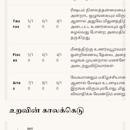
ரிஷபம் நிலைத்தன்மையையு
அன்றாட ஒழுங்கையும் விரும்ப
Tau
5/1
6/1
4/1
ஆனால் அதுவே மிதுனத்திற்கு
rus
0
0
0
அடைபட்ட உணர்வையும் ஒரே இ
சுழல்வது போன்ற அமைதியி
தருகிறது.
மீனத்திற்கு உணர்வுபூர்வமா
Pisc
5/1
6/1
4/1
ஒன்றிணைவு தேவை, அதை மி
es
0
0
0
வழங்க முயன்றால் மனச்சோர்
அடைந்துவிடுவார்கள்.
வேகமானதும் மகிழ்ச்சியானது
Arie
7/1
8/1
6/1
ஆனால் மேஷம் உடனடியாக ச
s
0
0
0
இறங்க விரும்பும்போது, மிதுன
விவாதிக்க வேண்டும் என்று ந
உறவின் காலக்கெடு
கா