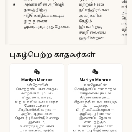
செய்
a
அவர்களின் அறிவுத்
மற்றும் Hasta
Mriga
தாகத்திற்கு
நட்சத்திரங்கள்
நட்சத
ஈடுகொடுக்கக்கூடிய
அவர்களின்
பெரு
ஒரு துணை
தேடும்
மனச
அவர்களுக்குத் தேவை.
இயல்பிற்கு
எதிர
சமநிலையை
கள்.
தருகின்றன.
புகழ்பெற்ற காதலர்கள்
🎭
🎭
Marilyn Monroe
Marilyn Monroe
மன்றோவின்
மன்றோவின்
கொந்தளிப்பான காதல்
கொந்தளிப்பான காதல்
வாழ்க்கையும் பல
வாழ்க்கையும் பல
திருமணங்களும்,
திருமணங்களும்,
மிதுனத்தின் உள்ளார்ந்த
மிதுனத்தின் உள்ளார்ந்த
போராட்டத்தை
போராட்டத்தை
பிரதிபலிக்கின்றன —
பிரதிபலிக்கின்றன —
அறிவுப்பூர்வமான
அறிவுப்பூர்வமான
தொடர்பு வேண்டும் என்ற
இணைப்பு தேவை
ஆசையும்,
என்பதற்கும்,
உணர்வுப்பூர்வமான
உணர்வுப்பூர்வமான
பாதுகாப்பை நாடும்
பாதுகாப்பு தேடுவதற்கும்