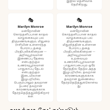
இதில் தெளிவாக
தெரிகிறது.
🎭
🎭
Marilyn Monroe
Marilyn Monroe
மன்றோவின்
மன்றோவின்
கொந்தளிப்பான காதல்
கொந்தளிப்பான காதல்
வாழ்க்கையும் பல
வாழ்க்கையும் பல
திருமணங்களும், மிதுனம்
திருமணங்களும்,
ராசியின் உள்ளார்ந்த
மிதுனத்தின் உள்ளான
போராட்டத்தை
போராட்டத்தை
பிரதிபலிக்கின்றன —
பிரதிபலிக்கின்றன —
அறிவுபூர்வமான
அறிவுபூர்வமான
இணைப்பு தேவை
உறவையும்
என்பதற்கும்
உணர்ச்சிப்பூர்வமான
உணர்வுபூர்வமான
பாதுகாப்பையும் ஒரே
பாதுகாப்பு தேடல்
நேரத்தில் தேடும் அந்த
என்பதற்கும்
இழுபறியில், தவறான
இடையிலான
காரணங்களுக்காக
இழுபறியில்,
தவறான துணையை
பெரும்பாலும் தவறான
தேர்ந்தெடுத்துக்கொள்வ
நபரை தவறான
து.
காரணங்களுக்காக
தேர்ந்தெடுத்துவிடுகிறார்
கள்.