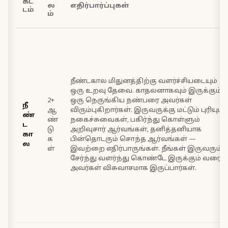
கட்
ல
எதிர்பார்ப்புகள்
டம்
ம்
நீண்டகால மிதுனத்திற்கு வளர்ச்சியடையும்
ஒரு உறவு தேவை. காதலனாகவும் இருக்கும்
2+
ஒரு நெருங்கிய நண்பரை அவர்கள்
நீ
ஆ
விரும்புகிறார்கள். இருவருக்கு மட்டும் புரியும்
ண்
ண்
நகைச்சுவைகள், பகிர்ந்து கொள்ளும்
ட
டு
அறிவுசார் ஆர்வங்கள், தனித்தனியாக
கா
க
பின்தொடரும் சொந்த ஆர்வங்கள் —
ல
ள்
இவற்றை எதிர்பாருங்கள். நீங்கள் இருவரும்
சேர்ந்து வளர்ந்து கொண்டே இருக்கும் வரை
அவர்கள் விசுவாசமாக இருப்பார்கள்.