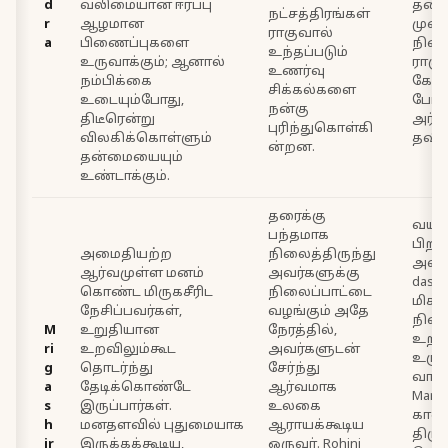
d
வலிமையான ஈர்ப்பு
தசை
நட்சத்திரங்கள்
r
ஆழமான
முற
ராகுவால்
a
பிணைப்புகளை
நிலைப
உந்தப்படும்
உருவாக்கும்; ஆனால்
ராகு
உணர்வு
நம்பிக்கை
கோச்
சிக்கல்களை
உடையும்போது,
போது
நன்கு
திடீரென்று
அர்ப
புரிந்துகொள்கி
விலகிக்கொள்ளும்
தவிர்
ன்றன.
தன்மையையும்
உண்டாக்கும்.
தரைக்கு
வயது 
பந்தமாக
பிறகு
அமைதியற்ற
நிலைத்திருந்து
அல்ல
ஆர்வமுள்ள மனம்
அவர்களுக்கு
dash
கொண்ட மிருகசீரிட
நிலைப்பாட்டை
மிகவு
நேசிப்பவர்கள்,
வழங்கும் அதே
நில
M
உறுதியான
நேரத்தில்,
உறவ
ri
உறவிலும்கூட
அவர்களுடன்
உரு
g
தொடர்ந்து
சேர்ந்து
வாய்ப
a
தேடிக்கொண்டே
ஆர்வமாக
Mars 
s
இருப்பார்கள்.
உலகை
காலத
h
மனதளவில் புதுமையாக
ஆராயக்கூடிய
திரு
ir
இருக்கக்கூடிய,
ஒருவர். Rohini