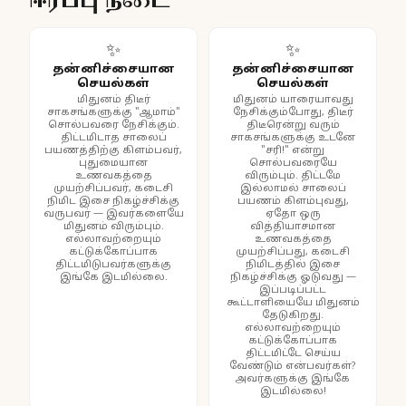
ஈர்ப்பு நடை
✨
✨
தன்னிச்சையான
தன்னிச்சையான
செயல்கள்
செயல்கள்
மிதுனம் திடீர்
மிதுனம் யாரையாவது
சாகசங்களுக்கு "ஆமாம்"
நேசிக்கும்போது, திடீர்
சொல்பவரை நேசிக்கும்.
திடீரென்று வரும்
திட்டமிடாத சாலைப்
சாகசங்களுக்கு உடனே
பயணத்திற்கு கிளம்பவர்,
"சரி!" என்று
புதுமையான
சொல்பவரையே
உணவகத்தை
விரும்பும். திட்டமே
முயற்சிப்பவர், கடைசி
இல்லாமல் சாலைப்
நிமிட இசை நிகழ்ச்சிக்கு
பயணம் கிளம்புவது,
வருபவர் — இவர்களையே
ஏதோ ஒரு
மிதுனம் விரும்பும்.
வித்தியாசமான
எல்லாவற்றையும்
உணவகத்தை
கட்டுக்கோப்பாக
முயற்சிப்பது, கடைசி
திட்டமிடுபவர்களுக்கு
நிமிடத்தில் இசை
இங்கே இடமில்லை.
நிகழ்ச்சிக்கு ஓடுவது —
இப்படிப்பட்ட
கூட்டாளியையே மிதுனம்
தேடுகிறது.
எல்லாவற்றையும்
கட்டுக்கோப்பாக
திட்டமிட்டே செய்ய
வேண்டும் என்பவர்கள்?
அவர்களுக்கு இங்கே
இடமில்லை!