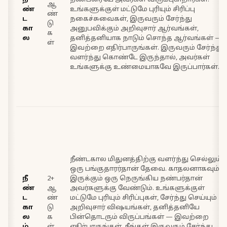
நீ
நண்பரையே அவர்கள் விரும்புகிறார்கள்.
ஆ
ண்
உங்களுக்குள் மட்டுமே புரியும் சிரிப்பு
ண்
ட
நகைச்சுவைகள், இருவரும் சேர்ந்து
டு
கா
அனுபவிக்கும் அறிவுசார் ஆர்வங்கள்,
க
ல
தனித்தனியாக நாடும் சொந்த ஆர்வங்கள் —
ள்
இவற்றை எதிர்பாருங்கள். இருவரும் சேர்ந்து
வளர்ந்து கொண்டே இருந்தால், அவர்கள்
உங்களுக்கு உண்மையாகவே இருப்பார்கள்.
நீண்டகால மிதுனத்திற்கு வளர்ந்து செல்லும்
ஒரு பங்குதாரர்தான் தேவை. காதலனாகவும்
நீ
2+
இருக்கும் ஒரு நெருங்கிய நண்பர்தான்
ண்
ஆ
அவர்களுக்கு வேண்டும். உங்களுக்குள்
ட
ண்
மட்டுமே புரியும் சிரிப்புகள், சேர்ந்து செய்யும்
கா
டு
அறிவுசார் விஷயங்கள், தனித்தனியே
ல
க
பின்தொடரும் விருப்பங்கள் — இவற்றை