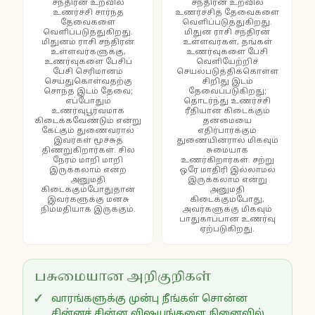
சந்திரன் உறவில்
சந்திரன் உறவில்
உணர்ச்சி சார்ந்த
உணர்ச்சித் தேவைகளை
தேவைகளை
வெளிப்படுத்துகிறது.
வெளிப்படுத்துகிறது.
மிதுன ராசி சந்திரன்
மிதுனம் ராசி சந்திரன்
உள்ளவர்கள், தங்கள்
உள்ளவர்களுக்கு,
உணர்வுகளை பேசி
உணர்வுகளை பேசிப்
வெளியேற்றிச்
பேசி செரிமானம்
செயல்படுத்திக்கொள்ள
செய்துகொள்வதற்கு
சிறிது இடம்
சொந்த இடம் தேவை;
தேவைப்படுகிறது;
எப்போதும்
தொடர்ந்து உணர்ச்சி
உணர்வுபூர்வமாக
ரீதியான கிடைக்கும்
கிடைக்கவேண்டும் என்று
தன்மையை
கேட்கும் துணைவரால்
எதிர்பார்க்கும்
இவர்கள் மூச்சுத்
துணையினரால் மிகவும்
திணறுகிறார்கள். சில
சுமையாக
நேரம் மாறி மாறி
உணர்கிறார்கள். சற்று
இருக்கலாம் என்ற
ஒரே மாதிரி இல்லாமல்
அனுமதி
இருக்கலாம் என்று
கிடைக்கும்போதுதான்
அனுமதி
இவர்களுக்கு மனசு
கிடைக்கும்போது,
நிம்மதியாக இருக்கும்.
அவர்களுக்கு மிகவும்
பாதுகாப்பான உணர்வு
ஏற்படுகிறது.
பசுமையான அறிகுறிகள்
வாரங்களுக்கு முன்பு நீங்கள் சொன்ன
சின்னச் சின்ன விஷயங்களை நினைவில்