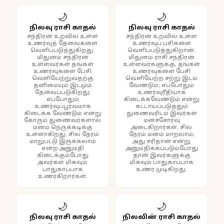
🌙
🌙
நிலவு ராசி காதல்
நிலவு ராசி காதல்
சந்திரன் உறவில் உள்ள
சந்திரன் உறவில் உள்ள
உணர்வுத் தேவைகளை
உணர்வுப் பசிகளை
வெளிப்படுத்துகிறது.
வெளிப்படுத்துகிறான்.
மிதுனம் சந்திரன்
மிதுனம் ராசி சந்திரன்
உள்ளவர்கள் தங்கள்
உள்ளவர்களுக்கு, தங்கள்
உணர்வுகளை பேசி
உணர்வுகளை பேசி
வெளியேற்றுவதற்கு
வெளியேற்ற சற்று இடம்
தனிமையும் இடமும்
வேண்டும்; எப்போதும்
தேவைப்படுகிறது;
உணர்வுரீதியாக
எப்போதும்
கிடைக்கவேண்டும் என்று
உணர்வுப்பூர்வமாக
கட்டாயப்படுத்தும்
கிடைக்க வேண்டும் என்று
துணைவரிடம் இவர்கள்
கோரும் துணைவர்களால்
மனச்சோர்வு
மனம் நெருக்கடிக்கு
அடைகிறார்கள். சில
உள்ளாகிறது. சில நேரம்
நேரம் மனம் மாறலாம்,
மாறுபட்டு இருக்கலாம்
அது சரிதான் என்று
என்ற அனுமதி
அனுமதிக்கப்படும்போது
கிடைக்கும்போது
தான் இவர்களுக்கு
அவர்கள் மிகவும்
மிகவும் பாதுகாப்பாக
பாதுகாப்பாக
உணர முடிகிறது.
உணர்கிறார்கள்.
🌙
🌙
நிலவு ராசி காதல்
நிலவின் ராசி காதல்