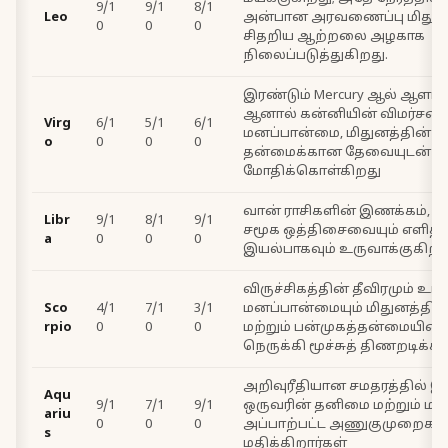
9/1
9/1
8/1
Leo
அன்பான அரவணைப்பு மிதுனத
0
0
0
சிதறிய ஆற்றலை அழகாக
நிலைப்படுத்துகிறது.
இரண்டும் Mercury ஆல் ஆளப்
ஆனால் கன்னியின் விமர்சன
Virg
6/1
5/1
6/1
மனப்பான்மை, மிதுனத்தின் 
o
0
0
0
தன்மைக்கான தேவையுடன்
மோதிக்கொள்கிறது
வான் ராசிகளின் இணக்கம், த
Libr
9/1
8/1
9/1
சமூக ஒத்திசைவையும் எளிதா
a
0
0
0
இயல்பாகவும் உருவாக்குகிறத
விருச்சிகத்தின் தீவிரமும் உ
Sco
4/1
7/1
3/1
மனப்பான்மையும் மிதுனத்தின் 
rpio
0
0
0
மற்றும் பன்முகத்தன்மையி
நெருக்கி மூச்சுத் திணறடிக்கி
அறிவுரீதியான சமதரத்தில் 
Aqu
9/1
7/1
9/1
ஒருவரின் தனிமை மற்றும் மரபு
ariu
0
0
0
அப்பாற்பட்ட அணுகுமுறைகள
s
மதிக்கிறார்கள்