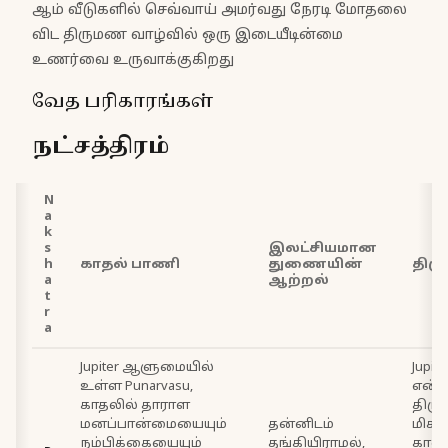
ஆம் வீடுகளில் செவ்வாய் அமர்வது நேரடி மோதலை
விட திருமண வாழ்வில் ஒரு இடையீடின்மை
உணர்வை உருவாக்குகிறது
வேத பரிகாரங்கள்
நட்சத்திரம்
N
a
k
s
இலட்சியமான
h
காதல் பாணி
துணையின்
திர
a
ஆற்றல்
t
r
a
Jupiter ஆளுமையில்
Jupit
உள்ள Punarvasu,
என்ப
காதலில் தாராள
திரு
மனப்பான்மையையும்
தன்னிடம்
மிகவ
நம்பிக்கையையும்
தங்கியிராமல்,
காலக