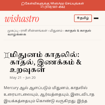
கேள்விகளுக்கு WhatsApp செய்யுங்கள்
+1 (510) 507-4562
🌐
தமிழ்
முகப்பு
›
ராசி சின்னங்கள்
›
மிதுனம்
›
காதல் & காதல்
வாழ்க்கை
மிதுனம் காதலில்:
♊
காதல், இணக்கம் &
உறவுகள்
May 21 – Jun 20
Mercury ஆல் ஆளப்படும் மிதுனம், காதலில்
உரையாடலையும், ஆர்வத்தையும், இடைவிடாத
இயக்கத்தையும் கொண்டு வருகிறது. இந்த