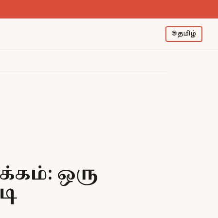
🌐
தமிழ்
க்கம்: ஒரு
டி