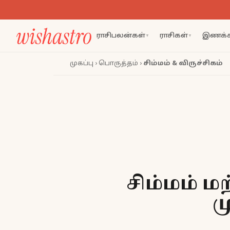
ராசிபலன்கள்
ராசிகள்
இணக்க
▼
▼
முகப்பு
›
பொருத்தம்
›
சிம்மம் & விருச்சிகம்
சிம்மம் ம
ம