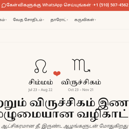
கேள்விகளுக்கு WhatsApp செய்யுங்கள்
·
+1 (510) 507-4562
ம்
வேத சோதிடம்
தாரோட்
கருவிகள்
▼
▼
▼
▼
♌
♏
❤️
சிம்மம்
விருச்சிகம்
Jul 23 – Aug 22
Oct 23 – Nov 21
ற்றும் விருச்சிகம் இண
ுழுமையான வழிகாட்
ஆட்சிகரமான தீ, இருண்ட ஆழங்களுடன் மோதுகிறது