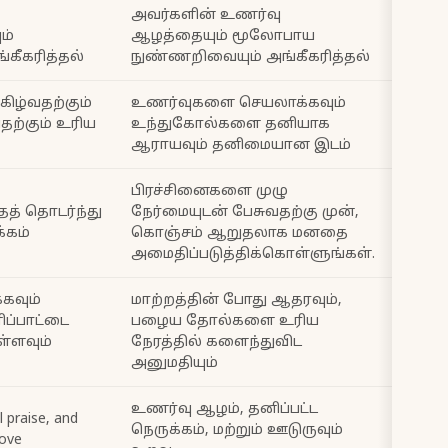
அவர்களின் உணர்வு
ம்
ஆழத்தையும் மூலோபாய
கீகரித்தல்
நுண்ணறிவையும் அங்கீகரித்தல்
மகிழ்வதற்கும்
உணர்வுகளை செயலாக்கவும்
தற்கும் உரிய
உந்துகோல்களை தனியாக
ஆராயவும் தனிமையான இடம்
பிரச்சினைகளை முழு
த் தொடர்ந்து
நேர்மையுடன் பேசுவதற்கு முன்,
்கம்
கொஞ்சம் ஆறுதலாக மனதை
அமைதிப்படுத்திக்கொள்ளுங்கள்.
கவும்
மாற்றத்தின் போது ஆதரவும்,
ிப்பாட்டை
பழைய தோல்களை உரிய
ள்ளவும்
நேரத்தில் களைந்துவிட
அனுமதியும்
உணர்வு ஆழம், தனிப்பட்ட
 praise, and
நெருக்கம், மற்றும் ஊடுருவும்
love