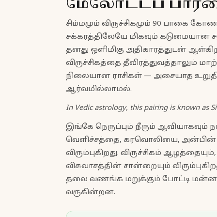
மேலோட்டப் பார்
சிம்மமும் விருச்சிகமும் 90 பாகை கோணத
சக்கரத்திலேயே மிகவும் கடுமையான சத
தனது ஒளிமிகு அதிகாரத்துடன் ஆள்கிறா
விருச்சிகத்தை தீவிரத்துவத்தாலும் மா
நிலையான ராசிகள் — அசையாத உறுதியு
ஆர்வமில்லாமல்.
In Vedic astrology, this pairing is known as S
இங்கே நெருப்பும் நீரும் ஆவியாகவும்
வெளிச்சத்தை, கரவொலியை, அன்பின
விரும்புகிறது. விருச்சிகம் ஆழத்தையும
விசுவாசத்தின் சான்றையும் விரும்புக
தலை வணங்க மறுக்கும் போட்டி மன்
வருகின்றன.