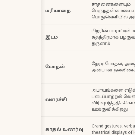
சாதனைகளையும்
மரியாதை
பெருந்தன்மையையு
பொதுவெளியில் அங்
பிறரின் பாராட்டில் 
இடம்
சுதந்திரமாக பழகுவ
தருணம்
நேரடி மோதல், அதை
மோதல்
அன்பான நல்லிணக
அபாயங்களை எடுக்
படைப்பாற்றல் வெள
வளர்ச்சி
விரிவுபடுத்திக்கொ
ஊக்குவிக்கிறது
Grand gestures, verbal
காதல் உணர்வு
theatrical displays of 