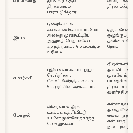
மரியாதை
முடிவெடுக்கும்
விவரங்களில
திறனையும்
திறமைக்கு அ
பாராட்டுகிறார்
நுணுக்கமாக
கண்காணிக்கப்படாமலோ
குறுக்கீடின்ற
அல்லது முன்கூட்டியே
ஒழுங்குபடு
இடம்
அனுமதி பெறாமலோ
தனிமையில
சுதந்திரமாகச் செயல்படும்
நேரம்
உரிமை
திறன்களில்
புதிய சவால்கள் மற்றும்
அளவிடக்கூ
வெற்றிகள்,
முன்னேற்றம்
வளர்ச்சி
வெளியிலிருந்து வரும்
பயனுள்ளவர
வெற்றியின் அங்கீகாரம்
திறமையானவ
வளர்ச்சி அ
என்ன தவறு 
விரைவான தீர்வு —
அதை மீண்டு
உரக்கக் கத்திவிட்டு
மோதல்
எவ்வாறு தடு
உடனே முன்னே நகர்ந்து
என்பதைப் ப
செல்லுங்கள்
நடைமுறை வ