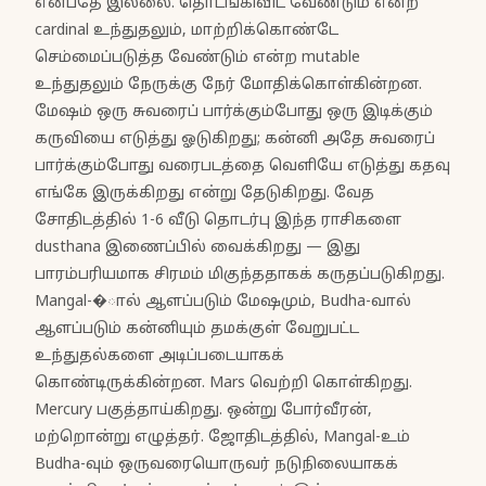
என்பதே இல்லை. தொடங்கிவிட வேண்டும் என்ற
cardinal உந்துதலும், மாற்றிக்கொண்டே
செம்மைப்படுத்த வேண்டும் என்ற mutable
உந்துதலும் நேருக்கு நேர் மோதிக்கொள்கின்றன.
மேஷம் ஒரு சுவரைப் பார்க்கும்போது ஒரு இடிக்கும்
கருவியை எடுத்து ஓடுகிறது; கன்னி அதே சுவரைப்
பார்க்கும்போது வரைபடத்தை வெளியே எடுத்து கதவு
எங்கே இருக்கிறது என்று தேடுகிறது. வேத
சோதிடத்தில் 1-6 வீடு தொடர்பு இந்த ராசிகளை
dusthana இணைப்பில் வைக்கிறது — இது
பாரம்பரியமாக சிரமம் மிகுந்ததாகக் கருதப்படுகிறது.
Mangal-�ால் ஆளப்படும் மேஷமும், Budha-வால்
ஆளப்படும் கன்னியும் தமக்குள் வேறுபட்ட
உந்துதல்களை அடிப்படையாகக்
கொண்டிருக்கின்றன. Mars வெற்றி கொள்கிறது.
Mercury பகுத்தாய்கிறது. ஒன்று போர்வீரன்,
மற்றொன்று எழுத்தர். ஜோதிடத்தில், Mangal-உம்
Budha-வும் ஒருவரையொருவர் நடுநிலையாகக்