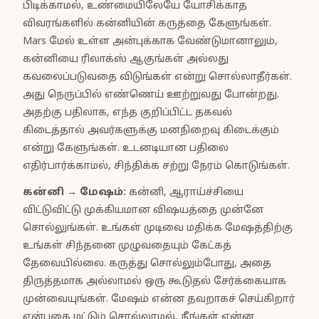
பிடிக்காமல், உண்மையிலேயே யோசிக்காத
விவரங்களில் கன்னியின் கருத்தை கேளுங்கள்.
Mars மேல் உள்ள அன்புக்காக வேண்டுமானாலும்,
கன்னியை ரிலாக்ஸ் ஆகுங்கள் அல்லது
கவலைப்படுவதை விடுங்கள் என்று சொல்லாதீர்கள்.
அது நெருப்பில் எண்ணெய் ஊற்றுவது போன்றது.
அதற்கு பதிலாக, எந்த குறிப்பிட்ட தகவல்
கிடைத்தால் அவர்களுக்கு மனநிறைவு கிடைக்கும்
என்று கேளுங்கள். உடனடியான பதிலை
எதிர்பார்க்காமல், சிந்திக்க சற்று நேரம் கொடுங்கள்.
கன்னி
→
மேஷம்
:
கன்னி, ஆராய்ச்சியை
விட்டுவிட்டு முக்கியமான விஷயத்தை முன்னே
சொல்லுங்கள். உங்கள் முடிவை மதிக்க மேஷத்திற்கு
உங்கள் சிந்தனை முழுவதையும் கேட்கத்
தேவையில்லை. கருத்து சொல்லும்போது, அதை
திருத்தமாக அல்லாமல் ஒரு கூடுதல் சேர்க்கையாக
முன்வையுங்கள். மேஷம் என்ன தவறாகச் செய்கிறார்
என்பதை மட்டும் சொல்லாமல், நீங்கள் என்ன