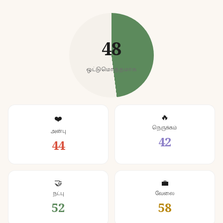
48
ஒட்டுமொத்தமாக
🔥
❤️
நெருக்கம்
அன்பு
42
44
🤝
💼
நட்பு
வேலை
52
58