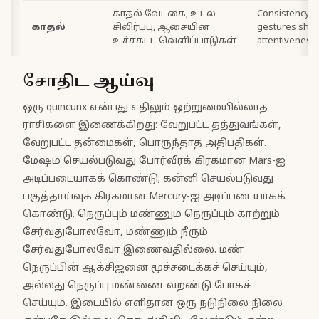
காதல் வேட்கை, உடல்
Consistency, 
காதல்
சிலிர்ப்பு, ஆசையின்
gestures sho
உச்சகட்ட வெளிப்பாடுகள்
attentiveness
சோதிட ஆய்வு
ஒரு quincunx என்பது எதிலும் ஒற்றுமையில்லாத
ராசிகளை இணைக்கிறது: வேறுபட்ட தத்துவங்கள்,
வேறுபட்ட தன்மைகள், பொருந்தாத அதிபதிகள்.
மேஷம் செயல்படுவது போர்வீரக் கிரகமான Mars-ஐ
அடிப்படையாகக் கொண்டு; கன்னி செயல்படுவது
பகுத்தாய்வுக் கிரகமான Mercury-ஐ அடிப்படையாகக்
கொண்டு. நெருப்பும் மண்ணும் நெருப்பும் காற்றும்
சேர்வதுபோலவோ, மண்ணும் நீரும்
சேர்வதுபோலவோ இணைவதில்லை. மண்
நெருப்பின் ஆக்சிஜனை மூச்சடைக்கச் செய்யும்,
அல்லது நெருப்பு மண்ணை வறண்டு போகச்
செய்யும். இடையில் எளிதான ஒரு நடுநிலை நிலை