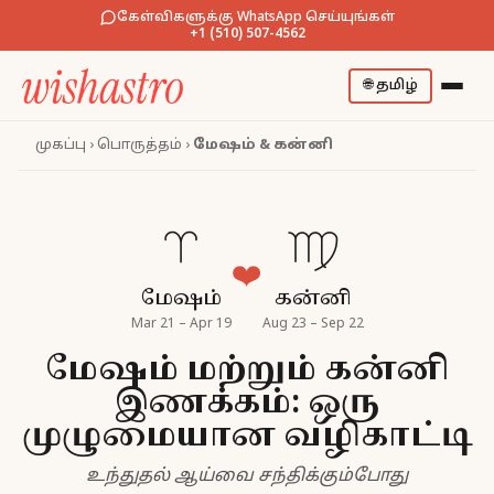
கேள்விகளுக்கு WhatsApp செய்யுங்கள்
+1 (510) 507-4562
🌐
தமிழ்
முகப்பு
›
பொருத்தம்
›
மேஷம் & கன்னி
♈
♍
❤️
மேஷம்
கன்னி
Mar 21 – Apr 19
Aug 23 – Sep 22
மேஷம் மற்றும் கன்னி
இணக்கம்: ஒரு
முழுமையான வழிகாட்டி
உந்துதல் ஆய்வை சந்திக்கும்போது