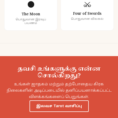
⚔️
🌑
Four of Swords
The Moon
பொதுவான விலகல்
பொதுவான இரவுப்
பயணம்
தவசி உங்களுக்கு என்ன
சொல்கிறது?
உங்கள் ஜாதகம் மற்றும் தற்போதைய கிரக
நிலைகளின் அடிப்படையில் தனிப்பயனாக்கப்பட்ட
விளக்கங்களைப் பெறுங்கள்.
இலவச Tarot வாசிப்பு