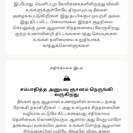
இப்போது, வெளிப்புற கோரிக்கைகளிலிருந்து விலகி
உங்களுக்குள்ளேயே திரும்பும்படி நீங்கள்
அழைக்கப்படுகிறீர்கள். இது தப்பிக்கும் முயற்சி அல்ல.
இது திட்டமிட்ட பின்வாங்கல். இந்தச் சூழ்நிலை
செயலுக்கு முன் ஆழமான சிந்தனையை கோருகிறது.
குற்ற உணர்வின்றி திட்டங்களை ரத்து செய்யுங்கள்.
உங்கள் தனிமையை உறுதியாகக்
காத்துக்கொள்ளுங்கள்.
எதிர்காலம் இடம்
🏔️
சம்பாதித்த அனுபவ ஞானம் நெருங்கி
வருகிறது
நீங்கள் ஒரு ஆழமான உணர்தலின் காலகட்டத்தை
நோக்கி நகர்கிறீர்கள் — அது உள்முகச் சிந்தனையின்
வழியாக மட்டுமே கிட்டக்கூடியது. எதிர்காலம்
தெளிவைக் கொண்டுவரும், ஆனால் அது வேறு யாரோ
தரக்கூடிய வகையில் அல்ல. உங்கள் சொந்த ஆழமான
சிந்தனையின் வழியே நீங்களே விடைகளை