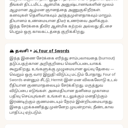
நீங்கள் திட்டமிட்ட ஆன்மிக அனுஷ்டானங்களின் மூலம்
ஆழமான ஆழ்மன ஞானத்தை அணுகுகிறீர்கள்.
கனவுகள் தெளிவாகவும் அர்த்தமுள்ளதாகவும் மாறும்.
தியானம் உண்மையான திடீர் உணர்வை அளிக்கும்.
இந்த சேர்க்கை தீவிர ஆன்மிக கற்றல் அல்லது தீட்சை
பெறும் ஒரு காலகட்டத்தை குறிக்கிறது.
🏔️
தவசி
+
⚔️
Four of Swords
இந்த இணை சேர்க்கை எரிந்து சாம்பலாவதை (burnout)
தடுப்பதற்கான அறிகுறியை வெளிப்படையாகக்
கூறுகிறது. உங்களுக்கு முழுமையான ஓய்வு தேவை —
வெறும் ஒரு வார இறுதி விடுப்பு மட்டும் போதாது. Four of
Swords என்னும் சீட்டு, Hermit-இன் மன விலகலோடு உடல்
ரீதியான குணமாதலையும் சேர்க்கிறது. மருத்துவ
விடுப்பை எடுங்கள். அமைதியான தனிமை முகாமை
பதிவு செய்யுங்கள். உங்கள் உடலுக்கும் மனதிற்கும்
இரண்டிற்கும் குணமடையும் நேரம் இன்றியமையாதது.
இதை புறக்கணித்து முன்னேற முயன்றால், நீண்டகால
பாதிப்பு ஏற்படும்.