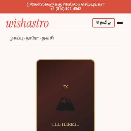
கேள்விகளுக்கு WhatsApp செய்யுங்கள்
+1 (510) 507-4562
🌐
தமிழ்
முகப்பு
›
தாரோ
›
தவசி
IX
🏔️
THE HERMIT