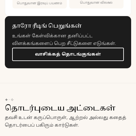
பொதுவான விலகல்
பொதுவான இரவுப் பயணம்
தாரோ ரீடிங் பெறுங்கள்
உங்கள் கேள்விக்கான தனிப்பட்ட
விளக்கங்களைப் பெற சீட்டுகளை எடுங்கள்.
வாசிக்கத் தொடங்குங்கள்
✦
·
✧
தொடர்புடைய அட்டைகள்
தவசி உடன் கருப்பொருள், ஆற்றல் அல்லது கதைத்
தொடர்பைப் பகிரும் கார்டுகள்.