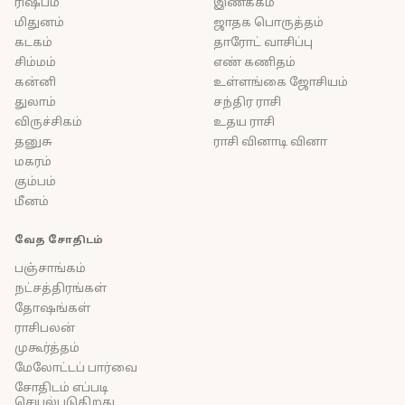
ரிஷபம்
இணக்கம்
மிதுனம்
ஜாதக பொருத்தம்
கடகம்
தாரோட் வாசிப்பு
சிம்மம்
எண் கணிதம்
கன்னி
உள்ளங்கை ஜோசியம்
துலாம்
சந்திர ராசி
விருச்சிகம்
உதய ராசி
தனுசு
ராசி வினாடி வினா
மகரம்
கும்பம்
மீனம்
வேத சோதிடம்
பஞ்சாங்கம்
நட்சத்திரங்கள்
தோஷங்கள்
ராசிபலன்
முகூர்த்தம்
மேலோட்டப் பார்வை
சோதிடம் எப்படி
செயல்படுகிறது