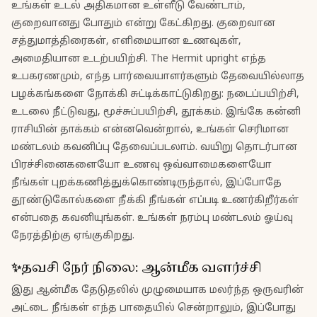
உங்கள் உடல் அதிகமான உள்ளீடு வேண்டாம்,
குறைவானது போதும் என்று கேட்கிறது. குறைவான
சத்துமாத்திரைகள், எளிமையான உணவுகள்,
அமைதியான உடற்பயிற்சி. The Hermit upright எந்த
உபகரணமும், எந்த பார்வையாளர்களும் தேவையில்லாத
பழக்கங்களை நோக்கி சுட்டிக்காட்டுகிறது: நடைப்பயிற்சி,
உடலை நீட்டுவது, மூச்சுப்பயிற்சி, தூக்கம். இங்கே கன்னி
ராசியின் தாக்கம் என்னவென்றால், உங்கள் செரிமான
மண்டலம் கவனிப்பு தேவைப்படலாம். வயிறு தொடர்பான
பிரச்சினைகளையோ உணவு ஒவ்வாமைகளையோ
நீங்கள் புறக்கணித்துக்கொண்டிருந்தால், இப்போதே
தூண்டுகோல்களை நீக்கி நீங்கள் எப்படி உணர்கிறீர்கள்
என்பதை கவனியுங்கள். உங்கள் நரம்பு மண்டலம் ஓய்வு
நேரத்திற்கு ஏங்குகிறது.
✨
தவசி
நேர் நிலை
:
ஆன்மீக வளர்ச்சி
இது ஆன்மீக தேடுதலில் முழுமையாக மலர்ந்த ஒருவரின்
அட்டை. நீங்கள் எந்த பாதையில் சென்றாலும், இப்போது