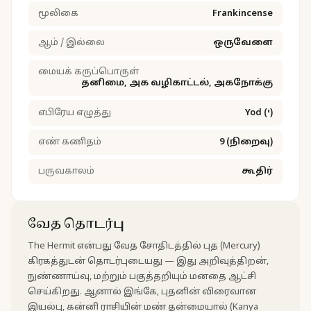
மூலிகை
Frankincense
ஆம் / இல்லை
ஒருவேளை
மையக் கருப்பொருள்
தனிமை, அக வழிகாட்டல், அகநோக்கு
எபிரேய எழுத்து
Yod (י)
எண் கணிதம்
9 (நிறைவு)
பருவகாலம்
கூதிர்
வேத தொடர்பு
The Hermit என்பது வேத சோதிடத்தில் புத (Mercury)
கிரகத்துடன் தொடர்புடையது — இது அறிவுத்திறன்,
நுண்ணாய்வு, மற்றும் பகுத்தறியும் மனதை ஆட்சி
செய்கிறது. ஆனால் இங்கே, புதனின் விரைவான
இயல்பு, கன்னி ராசியின் மண் தன்மையால் (Kanya