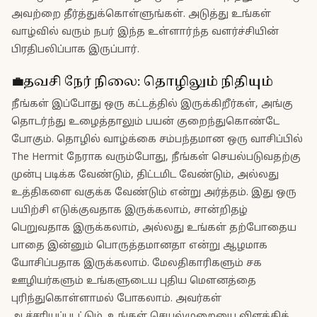
அவற்றை தீர்த்துக்கொள்ளுங்கள். அடுத்து உங்கள்
வாழ்வில் வரும் நபர் இந்த உள்ளார்ந்த வளர்ச்சியின்
பிரதிபலிப்பாக இருப்பார்.
💼
தவசி
நேர் நிலை
:
தொழிலும் நிதியும்
நீங்கள் இப்போது ஒரு கட்டத்தில் இருக்கிறீர்கள், அங்கு
தொடர்ந்து உழைத்தாலும் பயன் குறைந்துகொண்டே
போகும். தொழில் வாழ்க்கை சம்பந்தமான ஒரு வாசிப்பில்
The Hermit நேராக வரும்போது, நீங்கள் செயல்படுவதற்கு
முன்பு படிக்க வேண்டும், திட்டமிட வேண்டும், அல்லது
உத்திகளை வகுக்க வேண்டும் என்று அர்த்தம். இது ஒரு
பயிற்சி எடுக்குவதாக இருக்கலாம், சான்றிதழ்
பெறுவதாக இருக்கலாம், அல்லது உங்கள் தற்போதைய
பாதை இன்னும் பொருத்தமானதா என்று ஆழமாக
யோசிப்பதாக இருக்கலாம். மேலதிகாரிகளும் சக
ஊழியர்களும் உங்களுடைய புதிய மௌனத்தை
புரிந்துகொள்ளாமல் போகலாம். அவர்கள்
ஆச்சரியப்படட்டும். உங்கள் செயல்முறையை விளக்கிக்