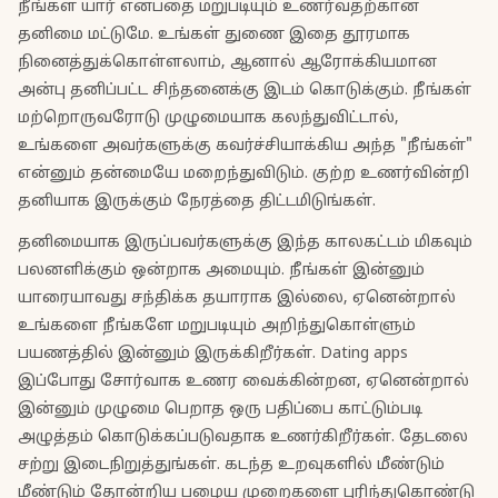
நீங்கள் யார் என்பதை மறுபடியும் உணர்வதற்கான
தனிமை மட்டுமே. உங்கள் துணை இதை தூரமாக
நினைத்துக்கொள்ளலாம், ஆனால் ஆரோக்கியமான
அன்பு தனிப்பட்ட சிந்தனைக்கு இடம் கொடுக்கும். நீங்கள்
மற்றொருவரோடு முழுமையாக கலந்துவிட்டால்,
உங்களை அவர்களுக்கு கவர்ச்சியாக்கிய அந்த "நீங்கள்"
என்னும் தன்மையே மறைந்துவிடும். குற்ற உணர்வின்றி
தனியாக இருக்கும் நேரத்தை திட்டமிடுங்கள்.
தனிமையாக இருப்பவர்களுக்கு இந்த காலகட்டம் மிகவும்
பலனளிக்கும் ஒன்றாக அமையும். நீங்கள் இன்னும்
யாரையாவது சந்திக்க தயாராக இல்லை, ஏனென்றால்
உங்களை நீங்களே மறுபடியும் அறிந்துகொள்ளும்
பயணத்தில் இன்னும் இருக்கிறீர்கள். Dating apps
இப்போது சோர்வாக உணர வைக்கின்றன, ஏனென்றால்
இன்னும் முழுமை பெறாத ஒரு பதிப்பை காட்டும்படி
அழுத்தம் கொடுக்கப்படுவதாக உணர்கிறீர்கள். தேடலை
சற்று இடைநிறுத்துங்கள். கடந்த உறவுகளில் மீண்டும்
மீண்டும் தோன்றிய பழைய முறைகளை புரிந்துகொண்டு