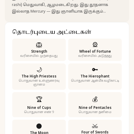
rashi) மெதுவாகி, ஆழமடைகிறது. இது தூதனாக
இல்லாத Mercury — இது ஞானியாக இருக்கும்...
தொடர்புடைய அட்டைகள்
🦁
🎡
Strength
Wheel of Fortune
வரிசையில் முந்தையது
வரிசையில் அடுத்தது
🌙
🔑
The High Priestess
The Hierophant
பொதுவான உள்ளுணர்வு
பொதுவான ஆன்மீக வழிகாட்டி
ஞானம்
🏆
💰
Nine of Cups
Nine of Pentacles
பொதுவான எண் 9
பொதுவான தனிமை
⚔️
🌑
Four of Swords
The Moon