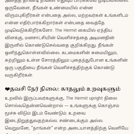
அதைத் தாண்டி நீங்கள் எதுவும் பார்க்கவே முடியவில்லை.
ஒருவேளை, நீங்கள் உண்மையில் என்ன
விரும்புகிறீர்கள் என்பதை அல்ல, மற்றவர்கள் உங்களிடம்
என்ன எதிர்பார்க்கிறார்கள் என்பதை வைத்தே
முடிவெடுக்கிறீர்களோ. The Hermit கையில் ஏந்திய
விளக்கு, மனசாட்சியின் வெளிச்சத்தை அடிமனதின்
இருளில் கொண்டுசெல்வதை குறிக்கிறது. நீங்கள்
ஒளிந்துகொள்ளவில்லை. கடமைகளின் சுமையிலும்,
சுற்றிலும் உள்ள சோரத்திலும் புதைந்துபோன உங்களின்
ஒரு பகுதியை நீங்கள் வெளிச்சத்திற்குக் கொண்டு
வருகிறீர்கள்.
❤️
தவசி
நேர் நிலை
:
காதலும் உறவுகளும்
உறவில் இருப்பவர்களுக்கு, The Hermit upright நிலை
சொல்வதென்னவென்றால் — உங்களுக்கு கொஞ்சம்
மூச்சு விடும் இடம் வேண்டும். உறவை
இடைநிறுத்துவதற்கல்ல. சண்டைக்கும் அல்ல.
வெறுமனே, "நாங்கள்" என்ற அடையாளத்திற்கு வெளியே