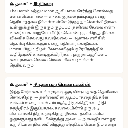
🏔️
தவசி
+
🌑
நிலவு
The Hermit மற்றும் Moon ஆகியவை சேர்ந்து சொல்வது
என்னவென்றால் — எந்தக் குரலை நம்புவது என்று
தெரியாததால் நீங்கள் உள்ளே இழுத்துக்கொள்கிறீர்கள்.
உள்ளுக்குள் இருக்கும் குழப்பம், தனிமை தேவை என்ற
உணர்வாக மாறுவேடமிட்டுக்கொண்டிருக்கிறது. நீங்கள்
விலகிச் செல்வது தவறில்லை — ஆனால் எளிதில்
தெளிவு கிடைக்கும் என்று எதிர்பார்க்காதீர்கள்.
மாயையிலும் நிழல் வேலையிலும் ஒரே நேரத்தில்
வழிதேடிக்கொண்டிருக்கிறீர்கள். ஒரு நாட்குறிப்பை
வையுங்கள். மெல்ல மெல்ல சில வடிவங்கள்
தெரியவரும்.
🏔️
தவசி
+
💰
ஒன்பது பெண்டகல்ஸ்
இந்த சேர்க்கை உங்களுக்கு ஒரு விஷயத்தை தெளிவாக
சொல்கிறது — தனிமையின் ஆடம்பரத்தை நீங்களே
உங்கள் உழைப்பால் சம்பாதித்திருக்கிறீர்கள். நிதி
சுதந்திரம் இருப்பதால், கவலையின்றி ஒரு அடி
பின்வாங்கி நிற்க முடிகிறது. நீங்கள் தனிமையில்
ஒதுங்குவது தவிப்பிலிருந்து அல்ல — அமைதியான ஓர்
உறுதியான நிலையிலிருந்து சிந்திக்க வேண்டும் என்று