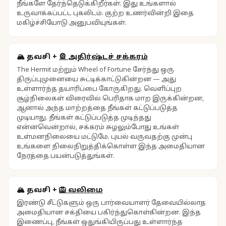
நீங்களே தேர்ந்தெடுக்கிறீர்கள். இது உங்களால்
உருவாக்கப்பட்ட புகலிடம். குற்ற உணர்வின்றி இதை
மகிழ்ச்சியோடு அனுபவியுங்கள்.
🏔️
தவசி
+
🎡
அதிர்ஷ்டச் சக்கரம்
The Hermit மற்றும் Wheel of Fortune சேர்ந்து ஒரு
திருப்புமுனையை சுட்டிக்காட்டுகின்றன — அது
உள்ளார்ந்த தயாரிப்பை கோருகிறது. வெளிப்புற
சூழ்நிலைகள் விரைவில் பெரிதாக மாற இருக்கின்றன,
ஆனால் அந்த மாற்றத்தை நீங்கள் கட்டுப்படுத்த
முடியாது. நீங்கள் கட்டுப்படுத்த முடிந்தது
என்னவென்றால், சக்கரம் சுழலும்போது உங்கள்
உள்மனநிலையை மட்டுமே. புயல் வருவதற்கு முன்பு
உங்களை நிலைநிறுத்திக்கொள்ள இந்த அமைதியான
நேரத்தை பயன்படுத்துங்கள்.
🏔️
தவசி
+
🦁
வலிமை
இரண்டு சீட்டுகளும் ஒரு பார்வையாளர் தேவையில்லாத
அமைதியான சக்தியை பகிர்ந்துகொள்கின்றன. இந்த
இணைப்பு, நீங்கள் ஒதுங்கியிருப்பது உள்ளார்ந்த