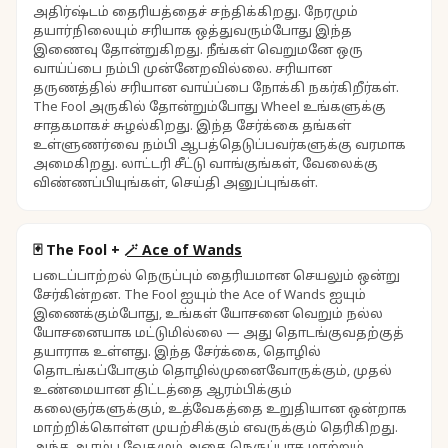
அதிர்ஷ்டம் தைரியத்தைச் சந்திக்கிறது. நேரமும்
தயார்நிலையும் சரியாக ஒத்துவரும்போது இந்த
இணைவு தோன்றுகிறது. நீங்கள் வெறுமனே ஒரு
வாய்ப்பை நம்பி முன்னேறவில்லை. சரியான
தருணத்தில் சரியான வாய்ப்பை நோக்கி நகர்கிறீர்கள்.
The Fool அருகில் தோன்றும்போது Wheel உங்களுக்கு
சாதகமாகச் சுழல்கிறது. இந்த சேர்க்கை தங்கள்
உள்ளுணர்வை நம்பி ஆபத்தெடுப்பவர்களுக்கு வரமாக
அமைகிறது. லாட்டரி சீட்டு வாங்குங்கள், வேலைக்கு
விண்ணப்பியுங்கள், செய்தி அனுப்புங்கள்.
🃏
The Fool
+
🪄
Ace of Wands
படைப்பாற்றல் நெருப்பும் தைரியமான செயலும் ஒன்று
சேர்கின்றன. The Fool ஐயும் the Ace of Wands ஐயும்
இணைக்கும்போது, உங்கள் யோசனை வெறும் நல்ல
யோசனையாக மட்டுமில்லை — அது தொடங்குவதற்குத்
தயாராக உள்ளது. இந்த சேர்க்கை, தொழில்
தொடங்கப்போகும் தொழில்முனைவோருக்கும், முதல்
உண்மையான திட்டத்தை ஆரம்பிக்கும்
கலைஞர்களுக்கும், உத்வேகத்தை உறுதியான ஒன்றாக
மாற்றிக்கொள்ள முயற்சிக்கும் எவருக்கும் தெரிகிறது.