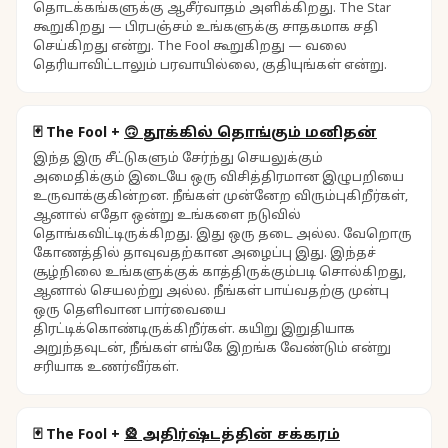
தொடக்கங்களுக்கு ஆசீர்வாதம் அளிக்கிறது. The Star
கூறுகிறது — பிரபஞ்சம் உங்களுக்கு சாதகமாக சதி
செய்கிறது என்று. The Fool கூறுகிறது — வலை
தெரியாவிட்டாலும் பரவாயில்லை, குதியுங்கள் என்று.
🃏
The Fool
+
🙃
தூக்கில் தொங்கும் மனிதன்
இந்த இரு சீட்டுகளும் சேர்ந்து செயலுக்கும்
அமைதிக்கும் இடையே ஒரு விசித்திரமான இழுபறியை
உருவாக்குகின்றன. நீங்கள் முன்னேற விரும்புகிறீர்கள்,
ஆனால் எதோ ஒன்று உங்களை நடுவில்
தொங்கவிட்டிருக்கிறது. இது ஒரு தடை அல்ல. வேறொரு
கோணத்தில் தாவுவதற்கான அழைப்பு இது. இந்தச்
சூழ்நிலை உங்களுக்குக் காத்திருக்கும்படி சொல்கிறது,
ஆனால் செயலற்று அல்ல. நீங்கள் பாய்வதற்கு முன்பு
ஒரு தெளிவான பார்வையை
திரட்டிக்கொண்டிருக்கிறீர்கள். கயிறு இறுதியாக
அறுந்தவுடன், நீங்கள் எங்கே இறங்க வேண்டும் என்று
சரியாக உணர்வீர்கள்.
🃏
The Fool
+
🎡
அதிர்ஷ்டத்தின் சக்கரம்