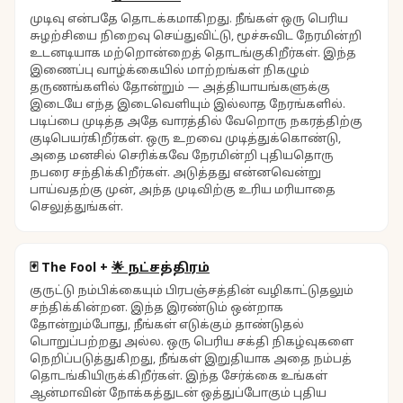
முடிவு என்பதே தொடக்கமாகிறது. நீங்கள் ஒரு பெரிய
சுழற்சியை நிறைவு செய்துவிட்டு, மூச்சுவிட நேரமின்றி
உடனடியாக மற்றொன்றைத் தொடங்குகிறீர்கள். இந்த
இணைப்பு வாழ்க்கையில் மாற்றங்கள் நிகழும்
தருணங்களில் தோன்றும் — அத்தியாயங்களுக்கு
இடையே எந்த இடைவெளியும் இல்லாத நேரங்களில்.
படிப்பை முடித்த அதே வாரத்தில் வேறொரு நகரத்திற்கு
குடிபெயர்கிறீர்கள். ஒரு உறவை முடித்துக்கொண்டு,
அதை மனசில் செரிக்கவே நேரமின்றி புதியதொரு
நபரை சந்திக்கிறீர்கள். அடுத்தது என்னவென்று
பாய்வதற்கு முன், அந்த முடிவிற்கு உரிய மரியாதை
செலுத்துங்கள்.
🃏
The Fool
+
🌟
நட்சத்திரம்
குருட்டு நம்பிக்கையும் பிரபஞ்சத்தின் வழிகாட்டுதலும்
சந்திக்கின்றன. இந்த இரண்டும் ஒன்றாக
தோன்றும்போது, நீங்கள் எடுக்கும் தாண்டுதல்
பொறுப்பற்றது அல்ல. ஒரு பெரிய சக்தி நிகழ்வுகளை
நெறிப்படுத்துகிறது, நீங்கள் இறுதியாக அதை நம்பத்
தொடங்கியிருக்கிறீர்கள். இந்த சேர்க்கை உங்கள்
ஆன்மாவின் நோக்கத்துடன் ஒத்துப்போகும் புதிய