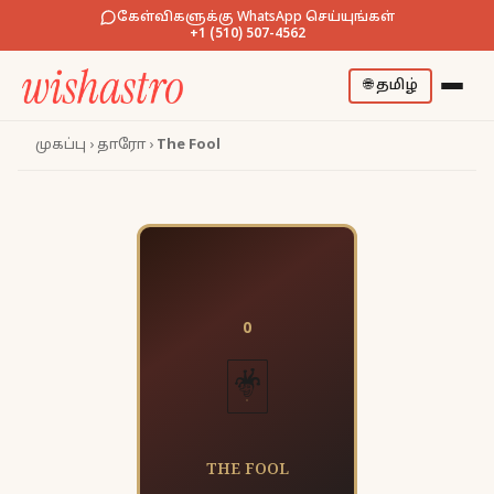
கேள்விகளுக்கு WhatsApp செய்யுங்கள்
+1 (510) 507-4562
🌐
தமிழ்
முகப்பு
›
தாரோ
›
The Fool
0
🃏
THE FOOL