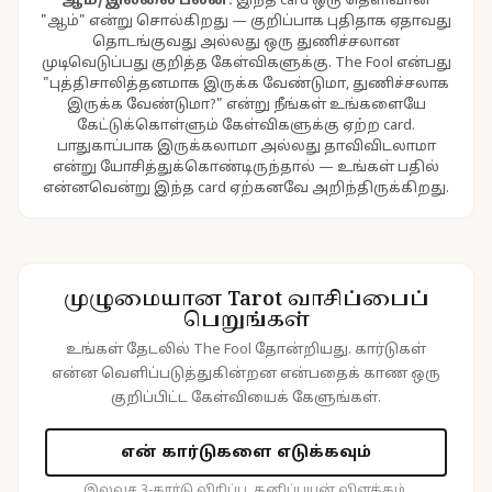
ஆம்/இல்லை பலன்:
இந்த card ஒரு தெளிவான
"ஆம்" என்று சொல்கிறது — குறிப்பாக புதிதாக ஏதாவது
தொடங்குவது அல்லது ஒரு துணிச்சலான
முடிவெடுப்பது குறித்த கேள்விகளுக்கு. The Fool என்பது
"புத்திசாலித்தனமாக இருக்க வேண்டுமா, துணிச்சலாக
இருக்க வேண்டுமா?" என்று நீங்கள் உங்களையே
கேட்டுக்கொள்ளும் கேள்விகளுக்கு ஏற்ற card.
பாதுகாப்பாக இருக்கலாமா அல்லது தாவிவிடலாமா
என்று யோசித்துக்கொண்டிருந்தால் — உங்கள் பதில்
என்னவென்று இந்த card ஏற்கனவே அறிந்திருக்கிறது.
முழுமையான Tarot வாசிப்பைப்
பெறுங்கள்
உங்கள் தேடலில் The Fool தோன்றியது. கார்டுகள்
என்ன வெளிப்படுத்துகின்றன என்பதைக் காண ஒரு
குறிப்பிட்ட கேள்வியைக் கேளுங்கள்.
என் கார்டுகளை எடுக்கவும்
இலவச 3-கார்டு விரிப்பு. தனிப்பயன் விளக்கம்.