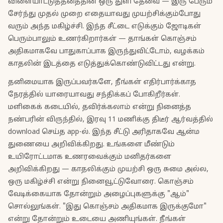
விளையாட்டுத்தனத்தின் ஒரு துளி தேவை — இரு பேரும்
சேர்ந்து முதல் முறை எதையாவது முயற்சிக்கும்போது
வரும் அந்த மகிழ்ச்சி. இந்த சீட்டை எடுக்கும் ஜோடிகள்
பெரும்பாலும் உணர்கிறார்கள் — தாங்கள் கொஞ்சம்
அதிகமாகவே பாதுகாப்பாக இருந்துவிட்டோம், வழக்கம்
காதலின் இடத்தை எடுத்துக்கொண்டுவிட்டது என்று.
தனிமையாக இருப்பவர்களே, நீங்கள் எதிர்பார்க்காத
நேரத்தில் யாரையாவது சந்திக்கப் போகிறீர்கள்.
மளிகைக் கடையில், தவிர்க்கலாம் என்று நினைத்த
நண்பரின் விருந்தில், இரவு 11 மணிக்கு திடீர் ஆர்வத்தில்
download செய்த app-ல். இந்த சீட்டு அரிதாகவே ஆன்ம
துணையை அறிவிக்கிறது. உங்களை மீண்டும்
உயிரோட்டமாக உணரவைக்கும் மனிதர்களை
அறிவிக்கிறது — காதலிக்கும் முயற்சி ஒரு சுமை அல்ல,
ஒரு மகிழ்ச்சி என்று நினைவூட்டுவோரை. கொஞ்சம்
வேடிக்கையாக தோன்றும் அழைப்புகளுக்கு "ஆம்"
சொல்லுங்கள். "இது கொஞ்சம் அதிகமாக இருக்குமோ"
என்று தோன்றும் உடையை அணியுங்கள். நீங்கள்