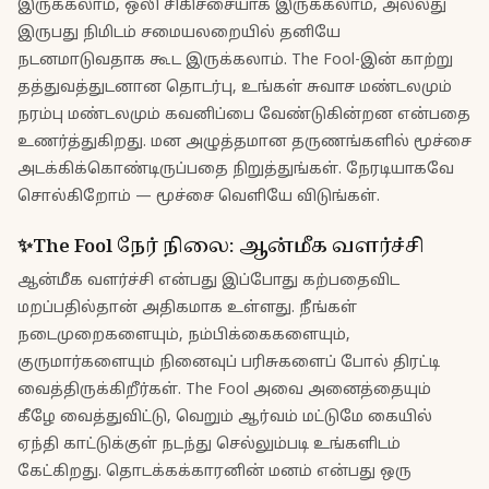
இருக்கலாம், ஒலி சிகிச்சையாக இருக்கலாம், அல்லது
இருபது நிமிடம் சமையலறையில் தனியே
நடனமாடுவதாக கூட இருக்கலாம். The Fool-இன் காற்று
தத்துவத்துடனான தொடர்பு, உங்கள் சுவாச மண்டலமும்
நரம்பு மண்டலமும் கவனிப்பை வேண்டுகின்றன என்பதை
உணர்த்துகிறது. மன அழுத்தமான தருணங்களில் மூச்சை
அடக்கிக்கொண்டிருப்பதை நிறுத்துங்கள். நேரடியாகவே
சொல்கிறோம் — மூச்சை வெளியே விடுங்கள்.
✨
The Fool
நேர் நிலை
:
ஆன்மீக வளர்ச்சி
ஆன்மீக வளர்ச்சி என்பது இப்போது கற்பதைவிட
மறப்பதில்தான் அதிகமாக உள்ளது. நீங்கள்
நடைமுறைகளையும், நம்பிக்கைகளையும்,
குருமார்களையும் நினைவுப் பரிசுகளைப் போல் திரட்டி
வைத்திருக்கிறீர்கள். The Fool அவை அனைத்தையும்
கீழே வைத்துவிட்டு, வெறும் ஆர்வம் மட்டுமே கையில்
ஏந்தி காட்டுக்குள் நடந்து செல்லும்படி உங்களிடம்
கேட்கிறது. தொடக்கக்காரனின் மனம் என்பது ஒரு