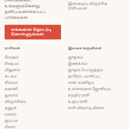
ராசிபலன்கள்,
இன்றைய விருச்சிக
உங்களுக்கென்று
ராசிபலன்
தனிப்பயனாக்கப்பட்ட
பார்வைகள்.
எங்களை தொடர்பு
கொள்ளுங்கள்
ராசிகள்
இலவச கருவிகள்
மேஷம்
ஜாதகம்
ரிஷபம்
இணக்கம்
மிதுனம்
ஜாதக பொருத்தம்
கடகம்
தாரோட் வாசிப்பு
சிம்மம்
எண் கணிதம்
கன்னி
உள்ளங்கை ஜோசியம்
துலாம்
சந்திர ராசி
விருச்சிகம்
உதய ராசி
தனுசு
ராசி வினாடி வினா
மகரம்
கும்பம்
மீனம்