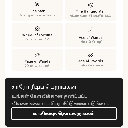
🌟
🙃
The Star
The Hanged Man
பொதுவான நம்பிக்கை
பொதுவான இடைநிறுத்தம்
🎡
🪄
Wheel of Fortune
Ace of Wands
பொதுவான விதி
புதிய தீப்பொறி
⚔️
🌱
Ace of Swords
Page of Wands
புதிய தொடக்கம்
இளமை ஆற்றல்
தாரோ ரீடிங் பெறுங்கள்
உங்கள் கேள்விக்கான தனிப்பட்ட
விளக்கங்களைப் பெற சீட்டுகளை எடுங்கள்.
வாசிக்கத் தொடங்குங்கள்