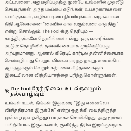
அட்டவணை அனுமதிப்பதற்கு முன்பே உங்களில் முதலீடு
செய்யுங்கள். அந்த படிப்பை எடுங்கள், உபகரணங்களை
வாங்குங்கள், வழிகாட்டியை நியமியுங்கள். வழக்கமான
நிதி ஆலோசனை "கையில் காசு வரும்வரை காத்திரு"
என்று சொல்லும். The Fool-க்கு தெரியும் —
காத்திருக்கவே நேரமில்லை என்று. ஒரு எச்சரிக்கை
மட்டும்: தொழிலில் தன்னிச்சையாக முடிவெடுப்பது
அற்புதமானது, ஆனால் கிரெடிட் கார்டில் தன்னிச்சையாக
செலவழிப்பது வெறும் விலையுயர்ந்த தவறு. கணக்கிட்ட
ஆபத்துக்கும் வெறும் கற்பனை சிந்தனைக்கும்
இடையிலான வித்தியாசத்தை புரிந்துகொள்ளுங்கள்.
The Fool
நேர் நிலை
:
உடல்நலமும்
🏃
நல்வாழ்வும்
உங்கள் உடல், நீங்கள் இதுவரை "இது என்னவோ
விசித்திரமாக இருக்கே" என்று ஒதுக்கி வைத்திருந்த
ஒன்றை முயற்சித்துப் பார்க்கச் சொல்கிறது. அது மூச்சுப்
பயிற்சியாக இருக்கலாம், குளிர்ந்த நீரில் இறங்குவதாக