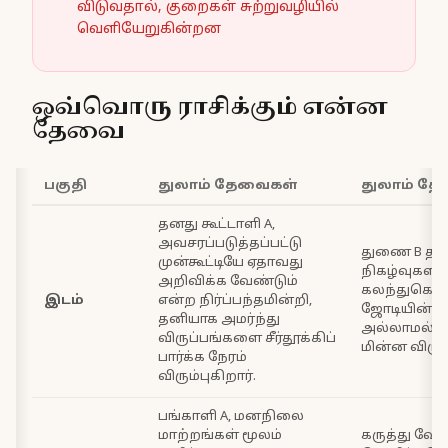
விடுவதால், குறைகள் சுற்றுவழியில்
வெளியேறுகின்றன
ஒவ்வொரு ராசிக்கும் என்ன
தேவை
பகுதி
துலாம் தேவைகள்
துலாம் த
தனது கூட்டாளி A,
அவசரப்படுத்தப்பட்டு
துணை B தன
முன்கூட்டியே ஏதாவது
நிகழ்வுகளில
அறிவிக்க வேண்டும்
கலந்துகொண்
இடம்
என்ற நிர்ப்பந்தமின்றி,
ஜோடியின் ப
தனியாக அமர்ந்து
அல்லாமல் த
விருப்பங்களை சீர்தூக்கிப்
மின்ன விரும்
பார்க்க நேரம்
விரும்புகிறார்.
பங்காளி A, மனநிலை
மாற்றங்கள் மூலம்
கருத்து வேற