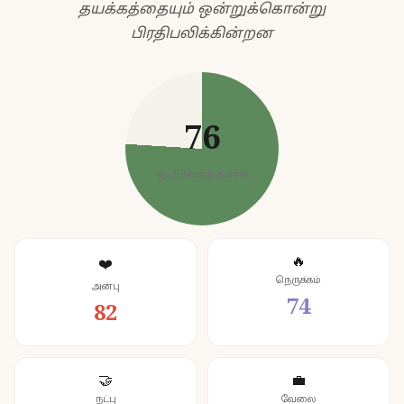
தயக்கத்தையும் ஒன்றுக்கொன்று
பிரதிபலிக்கின்றன
76
ஒட்டுமொத்தமாக
🔥
❤️
நெருக்கம்
அன்பு
74
82
🤝
💼
நட்பு
வேலை