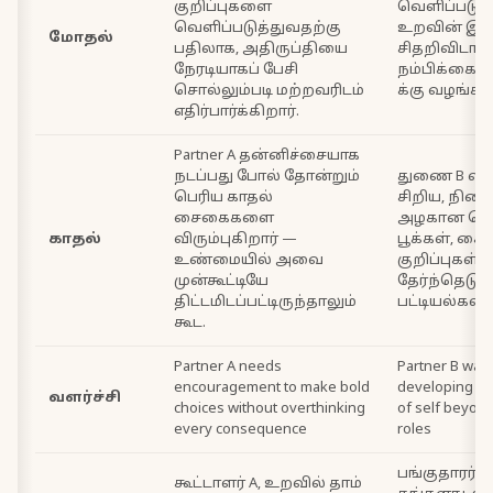
குறிப்புகளை
வெளிப்படுத
வெளிப்படுத்துவதற்கு
உறவின் இண
மோதல்
பதிலாக, அதிருப்தியை
சிதறிவிடாத
நேரடியாகப் பேசி
நம்பிக்கையை
சொல்லும்படி மற்றவரிடம்
க்கு வழங்க 
எதிர்பார்க்கிறார்.
Partner A தன்னிச்சையாக
நடப்பது போல் தோன்றும்
துணை B விர
பெரிய காதல்
சிறிய, நி
சைகைகளை
அழகான செயல
காதல்
விரும்புகிறார் —
பூக்கள், கை
உண்மையில் அவை
குறிப்புகள்
முன்கூட்டியே
தேர்ந்தெடுக்
திட்டமிடப்பட்டிருந்தாலும்
பட்டியல்கள்
கூட.
Partner A needs
Partner B want
encouragement to make bold
developing a 
வளர்ச்சி
choices without overthinking
of self beyond
every consequence
roles
பங்குதாரர் B-
கூட்டாளர் A, உறவில் தாம்