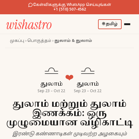
கேள்விகளுக்கு WhatsApp செய்யுங்கள்
+1 (510) 507-4562
🌐
தமிழ்
முகப்பு
›
பொருத்தம்
›
துலாம் & துலாம்
♎
♎
❤️
துலாம்
துலாம்
Sep 23 – Oct 22
Sep 23 – Oct 22
துலாம் மற்றும் துலாம்
இணக்கம்: ஒரு
முழுமையான வழிகாட்டி
இரண்டு கண்ணாடிகள் முடிவற்ற அழகையும்