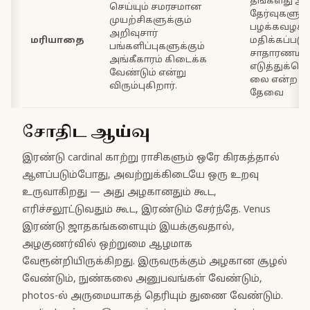
தங்களது அ
செய்யும் சமரசமான
தேர்வுகளும்
முயற்சிகளுக்கும்
பழக்கவழக்க
அறிவுசார்
மரியாதை
மதிக்கப்பட
பங்களிப்புகளுக்கும்
சாதாரணமா
அங்கீகாரம் கிடைக்க
எடுத்துக்க
வேண்டும் என்று
லை என்ற உற
விரும்புகிறார்.
தேவை
சோதிட ஆய்வு
இரண்டு cardinal காற்று ராசிகளும் ஒரே கிரகத்தால்
ஆளப்படும்போது, அவற்றுக்கிடையே ஒரு உறவு
உருவாகிறது — அது அழகானதும் கூட,
எரிச்சலூட்டுவதும் கூட, இரண்டும் சேர்ந்தே. Venus
இரண்டு ஜாதகங்களையும் இயக்குவதால்,
அழகுணர்வில் ஒற்றுமை ஆழமாக
வேரூன்றியிருக்கிறது. இருவருக்கும் அழகான சூழல்
வேண்டும், நுண்கலை அனுபவங்கள் வேண்டும்,
photos-ல் அருமையாகத் தெரியும் துணை வேண்டும்.