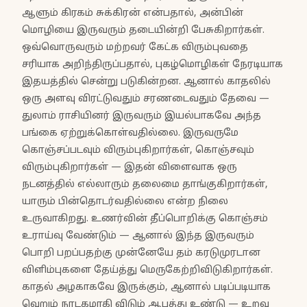
ஆளும் கிரகம் சுக்கிரன் என்பதால், அன்பின்
மொழியை இருவரும் தடையின்றி பேசுகிறார்கள்.
ஒவ்வொருவரும் மற்றவர் கேட்க விரும்புவதை
சரியாக அறிந்திருப்பதால், புகழ்மொழிகள் நேரடியாக
இதயத்தில் சென்று படுகின்றன. ஆனால் காதலில்
ஒரு அளவு விரட்டுவதும் சரணடைவதும் தேவை —
துலாம் ராசியினர் இருவரும் இயல்பாகவே அந்த
பங்கை ஏற்றுக்கொள்வதில்லை. இருவருமே
கொஞ்சப்படவும் விரும்புகிறார்கள், கொஞ்சவும்
விரும்புகிறார்கள் — இதன் விளைவாக ஒரு
நடனத்தில் எல்லாரும் தலைமை தாங்குகிறார்கள்,
யாரும் பின்தொடர்வதில்லை என்ற நிலை
உருவாகிறது. உணர்வின் தீப்பொறிக்கு கொஞ்சம்
உராய்வு வேண்டும் — ஆனால் இந்த இருவரும்
பொறி பறப்பதற்கு முன்னேயே தம் கரடுமுரடான
விளிம்புகளை தேய்த்து மெருகேற்றிவிடுகிறார்கள்.
காதல் அழகாகவே இருக்கும், ஆனால் படிப்படியாக
வெறும் நாடகமாகி விடும் ஆபத்து உண்டு — உறவு