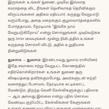
இருங்கள். உங்கள் துணை, முடிவே இல்லாத
சமரசத்தை விட, நீங்கள் தெளிவாகத் தெரிவிக்கும்
விருப்பங்களை அதிகம் மதிப்பார். கருத்து வேறுபாடு
வரும்போது, அதை மறைக்கும் சூழல்வார்த்தைகளில்
போர்த்தாமல், நேரடியாக "இங்கே நாம்
வேறுபடுகிறோம்" என்று சொல்லுங்கள். முடிவெடுக்க
ஒரு timer வையுங்கள்: மூன்று நிமிடத்தில் உங்கள்
கருத்தை சொல்லி விட்டு, அதில் உறுதியாக
நின்றுவிடுங்கள்.
துலாம்
→
துலாம்
:
இரண்டாவது துலாம் ராசியினர்
இதே சவாலை சற்று வேறுபட்ட கோணத்தில்
எதிர்கொள்கிறார்கள். உங்கள் துணை ஒரு
விஷயத்தை தவிர்க்கும்போது, அவர்களுடன் சுற்றி
வளைத்துப் பேசாமல், நேரடியாக சுட்டிக்காட்ட
வேண்டும். திறந்த வெளி கேள்விகளுக்குப் பதிலாக
— ஆம் அல்லது இல்லை என்று பதில் சொல்ல
வேண்டிய குறிப்பிட்ட கேள்விகளை கேளுங்கள்.
உங்கள் துணை ஏழு விருப்பங்களை முன்வைத்து எது