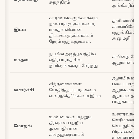
மரியாதை
விளக்கமின்
சுதந்திரம்
அங்கீகரிப்ப
காரணங்களுக்காகவும்,
தனிமையில
நண்பர்களுக்காகவும்,
கலையிலோ
இடம்
மனதளவிலான
ஒதுங்கிக்
திட்டங்களுக்காகவும்
அனுமதி
நேரம் ஒதுக்குங்கள்.
நட்பின் அடித்தளத்தில்
கவிதை, நேர்ம
காதல்
எதிர்பாராத சில
ஆழமான உள
நிமிஷங்களும் சேர்ந்து
ஆன்மிக மற்ற
சிந்தனைகளை
படைப்பாற்ற
வளர்ச்சி
சோதித்துப் பார்க்கவும்
ஆழங்களை
வளர்த்தெடுக்கவும் இடம்
ஆராய்வதற
பாதுகாப்பு
உணர்வுகளை
உண்மைகள் மற்றும்
செரிமானம்
தீர்வுகள் பற்றிய
மோதல்
செய்துகொண்
அமைதியான
பிரச்சனைகள
கலந்துரையாடல்
முனையுங்க