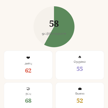
58
ஒட்டுமொத்தமாக
🔥
❤️
நெருக்கம்
அன்பு
55
62
🤝
💼
நட்பு
வேலை
68
52