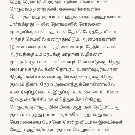
இந்த இரண்டு பேருக்கும் இடையிலான உடல்
நெருக்கம் தனித்தனி அலைவரிசைகளில்
இயங்குகிறது. கும்பம் உடலுறவை ஒரு அனுபவமாகப்
பார்க்கிறது — சில நேரங்களில் சோதனை
முறையில், எப்போதும் மனதோடு சேர்த்தே. மீனம்
அந்தச் செயலில் கரைந்துவிடும், ஆன்மாக்களின்
இணைவையும் உயர்நிலையையும் தேடும். Uranus
ஆர்வத்தையும் மரபுக்கு மாறான வழிகளை
முயற்சிக்கும் மனப்பாங்கையும் கொண்டுவருகிறது.
Neptune காதல், கண் தொடர்பு, உணர்வுபூர்வமான
திறந்தமனப்பான்மை ஆகியவற்றை ஏங்குகிறது.
கும்பம் நீண்ட நேரம் அணைத்துக்கொள்ளாமலே
உணர்வுப்பூர்வமாக இருப்பதாக உணரலாம். மீனம்
இதை குளிர்ச்சியாக எடுத்துக்கொள்கிறது.
நெருக்கத்திற்குப் பின் மீனம் ஆறுதல் தேடும்போது,
கும்பம் எழுந்து phone பார்க்கவோ ஏதாவது ஒரு
யோசனையை பேசவோ சென்றுவிட்டால் இடைவெளி
மேலும் அதிகரிக்கும். கும்பம் வெறுமனே உடல்