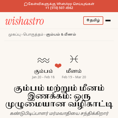
கேள்விகளுக்கு WhatsApp செய்யுங்கள்
+1 (510) 507-4562
🌐
தமிழ்
முகப்பு
›
பொருத்தம்
›
கும்பம் & மீனம்
♒
♓
❤️
கும்பம்
மீனம்
Jan 20 – Feb 18
Feb 19 – Mar 20
கும்பம் மற்றும் மீனம்
இணக்கம்: ஒரு
முழுமையான வழிகாட்டி
கண்டுபிடிப்பாளர் மர்மவாதியை சந்திக்கிறார்