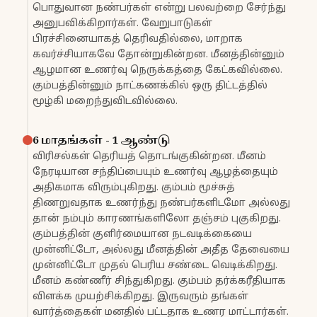
பொதுவான நண்பர்கள் என்று பலவற்றை சேர்ந்து
அனுபவிக்கிறார்கள். வேறுபாடுகள்
பிரச்சினையாகத் தெரிவதில்லை, மாறாக
கவர்ச்சியாகவே தோன்றுகின்றன. மீனத்தின்னும்
ஆழமான உணர்வு நெருக்கத்தை கேட்கவில்லை.
கும்பத்தின்னும் நாட்கணக்கில் ஒரு திட்டத்தில்
மூழ்கி மறைந்துவிடவில்லை.
6 மாதங்கள் - 1 ஆண்டு
விரிசல்கள் தெரியத் தொடங்குகின்றன. மீனம்
நேரடியான சந்திப்பையும் உணர்வு ஆழத்தையும்
அதிகமாக விரும்புகிறது. கும்பம் மூச்சுத்
திணறுவதாக உணர்ந்து நண்பர்களிடமோ அல்லது
தான் நம்பும் காரணங்களிலோ தஞ்சம் புகுகிறது.
கும்பத்தின் குளிர்மையான நடவடிக்கையை
முன்னிட்டோ, அல்லது மீனத்தின் அதீத தேவையை
முன்னிட்டோ முதல் பெரிய சண்டை வெடிக்கிறது.
மீனம் கண்ணீர் சிந்துகிறது. கும்பம் தர்க்கரீதியாக
விளக்க முயற்சிக்கிறது. இருவரும் தங்கள்
வார்த்தைகள் மனதில் பட்டதாக உணர மாட்டார்கள்.